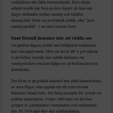
verkligheten tills fakta överensstämde. Dess ideala
subjekt trodde inte bara på dess lögner: de fann inte
längre skillnaden mellan sanning och falskhet
meningsfull. Detta var postfaktisk politik, eller ”post-
sanningspolitik”, i sin mest extrema form.
Sunt förnuft kommer inte att rädda oss
Att jämföra dagens politik med fullfjädrad totalitarism
kan vara upplysande. Men om det är allt vi gör riskerar
vi att förbise Arendts mer subtila lärdomar om
varningstecken som kan hjälpa oss att bedöma hot mot
demokratin.
Det första är att politisk katastrof inte alltid kännetecknas
av stora frågor, utan uppstår när till synes triviala
händelser ibland möts. Det bästa exemplet för Arendt var
politisk antisemitism. Under 1800-talet var det bara
grupper av galenpannor i marginalen som omfamnade
den. På 1930-talet drev den världspolitiken.