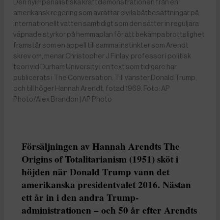
Den nyimperialistiska kraftdemonstrationen från en
amerikansk regering som avrättar civila båtbesättningar på
internationellt vatten samtidigt som den sätter in reguljära
väpnade styrkor på hemmaplan för att bekämpa brottslighet
framstår som en appell till samma instinkter som Arendt
skrev om, menar Christopher J Finlay, professor i politisk
teori vid Durham University i en text som tidigare har
publicerats i The Conversation. Till vänster Donald Trump,
och till höger Hannah Arendt, fotad 1969. Foto: AP
Photo/Alex Brandon | AP Photo
Försäljningen av Hannah Arendts The
Origins of Totalitarianism (1951) sköt i
höjden när Donald Trump vann det
amerikanska presidentvalet 2016. Nästan
ett år in i den andra Trump-
administrationen – och 50 år efter Arendts