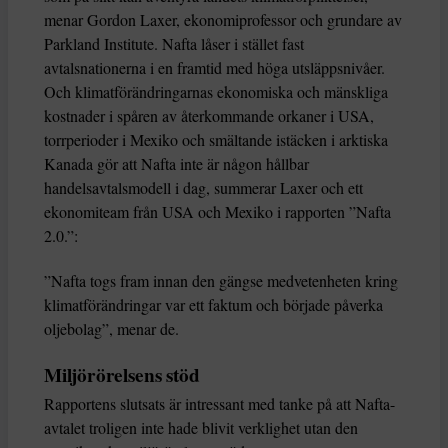
menar Gordon Laxer, ekonomiprofessor och grundare av
Parkland Institute. Nafta låser i stället fast
avtalsnationerna i en framtid med höga utsläppsnivåer.
Och klimatförändringarnas ekonomiska och mänskliga
kostnader i spåren av återkommande orkaner i USA,
torrperioder i Mexiko och smältande istäcken i arktiska
Kanada gör att Nafta inte är någon hållbar
handelsavtalsmodell i dag, summerar Laxer och ett
ekonomiteam från USA och Mexiko i rapporten ”Nafta
2.0.”:
”Nafta togs fram innan den gängse medvetenheten kring
klimatförändringar var ett faktum och började påverka
oljebolag”, menar de.
Miljörörelsens stöd
Rapportens slutsats är intressant med tanke på att Nafta-
avtalet troligen inte hade blivit verklighet utan den