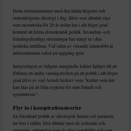
Detta överensstämmer med den hårda högerns och
extremhögerns ideologi i dag. Idéer som allmänt sågs
som excentriska för 20 år sedan har i allt högre grad
kommit att forma demokratisk politik. Invandrar- och
främlingsfientliga strömningar har trängt in i den
politiska mittfåran. Vid sidan av växande islamofobi är
antisemitismen också på uppgång igen.
Integreringen av tidigare marginella åsikter hjälper till att
förklara ett andra varningstecken på att politik i allt högre
grad drivs av vad Arendt beskrev som ”krafter som inte
kan litas på att följa reglerna för sunt förnuft och
egenintresse”.
Flyr in i konspirationsteorier
En förenklad politik av ideologisk fantasi och paranoia
tar över i stället. Den tilltalar mest de isolerade och
ensamma, människor som är vilse i samhället och som