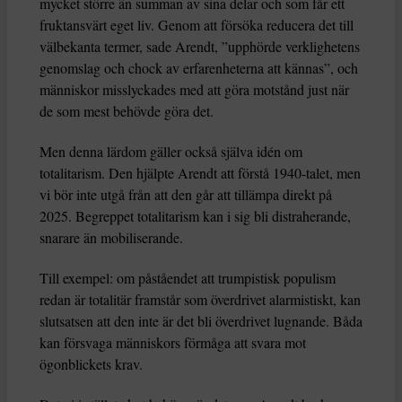
mycket större än summan av sina delar och som får ett
fruktansvärt eget liv. Genom att försöka reducera det till
välbekanta termer, sade Arendt, ”upphörde verklighetens
genomslag och chock av erfarenheterna att kännas”, och
människor misslyckades med att göra motstånd just när
de som mest behövde göra det.
Men denna lärdom gäller också själva idén om
totalitarism. Den hjälpte Arendt att förstå 1940-talet, men
vi bör inte utgå från att den går att tillämpa direkt på
2025. Begreppet totalitarism kan i sig bli distraherande,
snarare än mobiliserande.
Till exempel: om påståendet att trumpistisk populism
redan är totalitär framstår som överdrivet alarmistiskt, kan
slutsatsen att den inte är det bli överdrivet lugnande. Båda
kan försvaga människors förmåga att svara mot
ögonblickets krav.