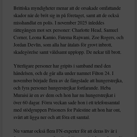
Brittiska myndigheter menar att de orsakade omfattande
skador när de bröt sig in på företaget, samt att de också
misshandlat en polis. I november 2025 inleddes
rättegången mot sex personer: Charlotte Head, Samuel
Corner, Leona Kamio, Fatema Rajwani, Zoe Rogers, och
Jordan Devlin, som alla har åtalats för grovt inbrott,
skadegörelse samt våldsamt upplopp. De nekar till brott.
Ytterligare personer har gripits i samband med den
händelsen, och de går alla under namnet Filton 24. I
november började flera av de fängslade att hungerstrejka,
och fyra personer hungerstrejkar fortfarande. Heba
Muraisi är en av dem och hon har nu hungerstrejkat i
över 60 dagar. Förra veckan sade hon i ett telefonsamtal
med stödgruppen Prisoners for Palestine att hon har ont,
svårt att ligga ner och att föra ett samtal.
Nu varnar också flera FN-experter för att deras liv är i