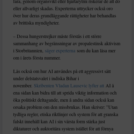
fara, genom organsvikt eller hjärtarytmi riskerar de att dö
eller allvarligt skadas. Experterna uttrycker också oro
över hur deras grundläggande rättigheter har behandlas
av brittiska myndigheter.
– Dessa hungerstrejker måste förstås i ett större
sammanhang av begränsningar av propalestinsk aktivism
i Storbritannien,
säger experterna
som du kan läsa mer
om i årets första nummer.
Läs också om hur AI användes på ett aggressivt sätt
under delstatsvalet i indiska Bihar i
november.
Skribenten Vladan Lausevic lyfter att
AI å
ena sidan kan bidra till att sprida viktig information och
öka politiskt deltagande, men å andra sidan också kan
orsaka problem om den missbrukas. Han skriver: ”Utan
tydliga regler, etiska riktlinjer och system för att granska
falskt innehåll kan AI i sin värsta form stärka just
diktaturer och auktoritära system istället för att förnya