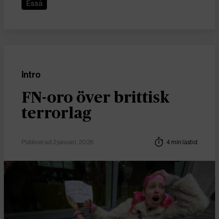
Essä
Intro
FN-oro över brittisk
terrorlag
Publicerad 2 januari, 2026
4 min lästid