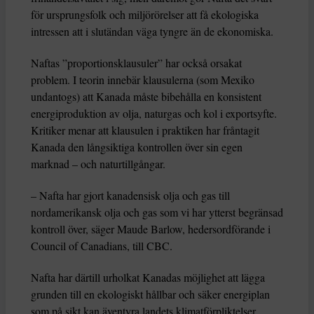
för ursprungsfolk och miljörörelser att få ekologiska
intressen att i slutändan väga tyngre än de ekonomiska.
Naftas ”proportionsklausuler” har också orsakat
problem. I teorin innebär klausulerna (som Mexiko
undantogs) att Kanada måste bibehålla en konsistent
energiproduktion av olja, naturgas och kol i exportsyfte.
Kritiker menar att klausulen i praktiken har fråntagit
Kanada den långsiktiga kontrollen över sin egen
marknad – och naturtillgångar.
– Nafta har gjort kanadensisk olja och gas till
nordamerikansk olja och gas som vi har ytterst begränsad
kontroll över, säger Maude Barlow, hedersordförande i
Council of Canadians, till CBC.
Nafta har därtill urholkat Kanadas möjlighet att lägga
grunden till en ekologiskt hållbar och säker energiplan
som på sikt kan äventyra landets klimatförpliktelser,