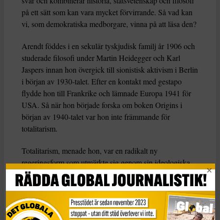
svår och kombinerar historia, statsvetenskap och filosofi
på ett sätt som kan vara mycket förvirrande. Så vad kan
vi, som demokratiska medborgare, vinna på att läsa den?
Arendt föddes i en sekulär tyskjudisk familj år 1906 och
studerade filosofi under Martin Heidegger och Karl
Jaspers innan hon övergick till sionistisk aktivism i Berlin
i början av 1930-talet. Efter en kontakt med gestapo
flydde hon till Frankrike och lämnade Europa 1941 för
USA. Så när hon började forska om boken Origins i
början av 1940-talet var hon inte främmande för
totalitarism.
Totalitarism, menade hon, var en radikalt ny
regeringsform som utmärkte sig genom sin ideologiska
uppfattning om historia. För nazisterna var historia en
krock mellan raser; för stalinismen var det en klasskamp.
Hur som helst försökte totalitära ledare verkställa
historiska ”lagar” genom att med våld omforma de