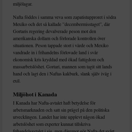
miljölagar.
Nafta föddes i samma veva som zapatistupproret i södra
Mexiko och det så kallade ”decembermisstaget”, där
Gortaris regering devalverade peson mot den
amerikanska dollarn och förlorade kontrollen över
situationen. Peson tappade stort i värde och Mexiko
vandrade in i frihandelns förlovade land i svår
ekonomisk kris kryddad med ökad fattigdom och
massarbetslöshet. Gortari, mannen som tagit sitt lands
hand och lagt den i Naftas kakburk, slank själv iväg i
exil.
Miljöhot i Kanada
I Kanada har Nafta-avtalet haft betydelse för
arbetsmarknaden och satt sin prägel på den politiska
utvecklingen. Landet har inte upplevt någon ökad
arbetslöshet som experter kunnat tillskriva
frihandelsavtalet i sig, men däremot gör Nafta det svårt