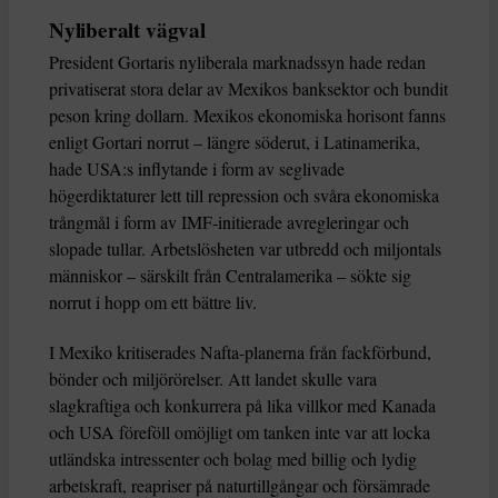
Nyliberalt vägval
President Gortaris nyliberala marknadssyn hade redan
privatiserat stora delar av Mexikos banksektor och bundit
peson kring dollarn. Mexikos ekonomiska horisont fanns
enligt Gortari norrut – längre söderut, i Latinamerika,
hade USA:s inflytande i form av seglivade
högerdiktaturer lett till repression och svåra ekonomiska
trångmål i form av IMF-initierade avregleringar och
slopade tullar. Arbetslösheten var utbredd och miljontals
människor – särskilt från Centralamerika – sökte sig
norrut i hopp om ett bättre liv.
I Mexiko kritiserades Nafta-planerna från fackförbund,
bönder och miljörörelser. Att landet skulle vara
slagkraftiga och konkurrera på lika villkor med Kanada
och USA föreföll omöjligt om tanken inte var att locka
utländska intressenter och bolag med billig och lydig
arbetskraft, reapriser på naturtillgångar och försämrade