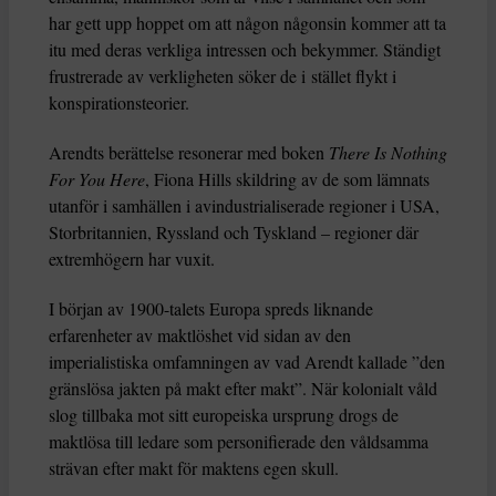
har gett upp hoppet om att någon någonsin kommer att ta
itu med deras verkliga intressen och bekymmer. Ständigt
frustrerade av verkligheten söker de i stället flykt i
konspirationsteorier.
Arendts berättelse resonerar med boken
There Is Nothing
For You Here
, Fiona Hills skildring av de som lämnats
utanför i samhällen i avindustrialiserade regioner i USA,
Storbritannien, Ryssland och Tyskland – regioner där
extremhögern har vuxit.
I början av 1900-talets Europa spreds liknande
erfarenheter av maktlöshet vid sidan av den
imperialistiska omfamningen av vad Arendt kallade ”den
gränslösa jakten på makt efter makt”. När kolonialt våld
slog tillbaka mot sitt europeiska ursprung drogs de
maktlösa till ledare som personifierade den våldsamma
strävan efter makt för maktens egen skull.