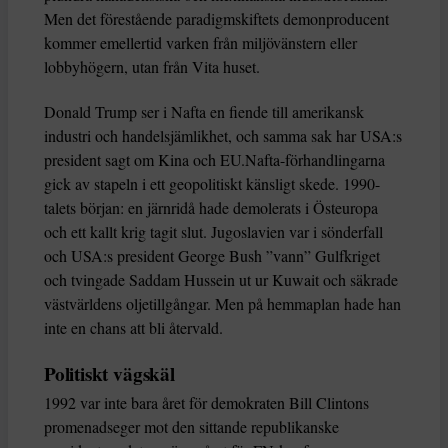
Men det förestående paradigmskiftets demonproducent
kommer emellertid varken från miljövänstern eller
lobbyhögern, utan från Vita huset.
Donald Trump ser i Nafta en fiende till amerikansk
industri och handelsjämlikhet, och samma sak har USA:s
president sagt om Kina och EU.Nafta-förhandlingarna
gick av stapeln i ett geopolitiskt känsligt skede. 1990-
talets början: en järnridå hade demolerats i Östeuropa
och ett kallt krig tagit slut. Jugoslavien var i sönderfall
och USA:s president George Bush ”vann” Gulfkriget
och tvingade Saddam Hussein ut ur Kuwait och säkrade
västvärldens oljetillgångar. Men på hemmaplan hade han
inte en chans att bli återvald.
Politiskt vägskäl
1992 var inte bara året för demokraten Bill Clintons
promenadseger mot den sittande republikanske