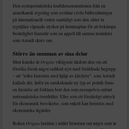
Den nyimperialistiska kraftdemonstrationen från en
amerikansk regering som avrättar civila båtbesättningar
på internationellt vatten samtidigt som den sätter in
reguljära väpnade styrkor på hemmaplan för att bekämpa
brottslighet framstår som en appell till samma instinkter
som Arendt skrev om.
Större än summan av sina delar
Men kanske är
Origins
viktigaste lärdom den om att
försöka förstå något radikalt nytt med föråldrade begrepp
– att ”tolka historien med hjälp av klichéer”, som Arendt
kallade det. Inför en omskakande ny typ av politik finns
en frestelse att förklara bort den som exempelvis enbart
nationalistiska överdrifter. Eller som ett förståeligt uttryck
för ekonomisk besvikelse, som enkelt kan bemötas med
ekonomiska åtgärder.
Boken
Origins
berättar i stället historien om något som är