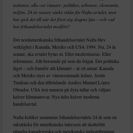
nationer, alla var vinnare: politiker, arbetare, ekonomin,
miljön. 24 år senare sänks ridån för Nafta-avtalet, men
hur gick det till när det först såg dagens ljus – och vad
har frihandelsavtalet medfört?
Det nordamerikanska frihandelsavtalet Nafta blev
verklighet i Kanada, Mexiko och USA 1994. Nu, 24 år
senare, ska avtalet bytas ut. Eller moderniseras. Eller
reformeras. Allt beroende på vem du frågar. Det politiska
läget – och framför allt klimatet – är ett annat: Kanada
och Mexiko styrs av vänstersinnade ledare, Justin
Trudeau och den tillträdande Andres Manuel López
Obrador, USA tror numera på dyra tullar och väljare
kräver klimatansvar. Nya tider kräver moderna
handelsavtal.
Nafta-kritiker summerar frihandelsavtalets 24 år som en
raksträcka för amerikanska intressen att skattefritt
plundra kanadensiska och mexikanska industribrunnar.