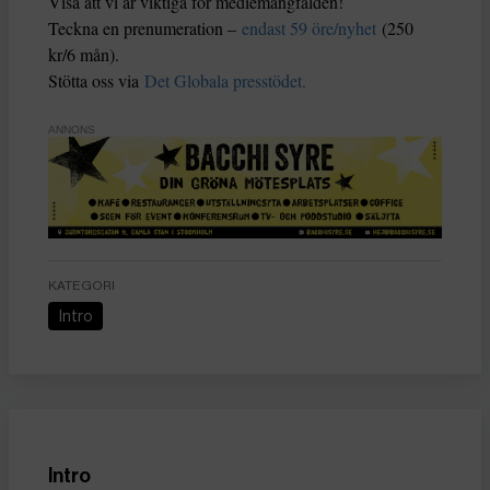
Visa att vi är viktiga för mediemångfalden!
Teckna en prenumeration –
endast 59 öre/nyhet
(250
kr/6 mån).
Stötta oss via
Det Globala presstödet.
ANNONS
KATEGORI
Intro
Intro