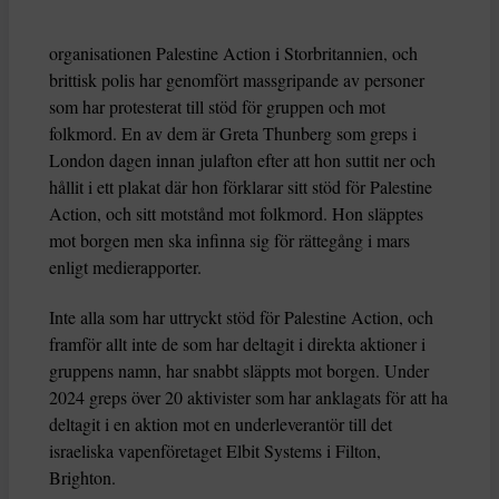
organisationen Palestine Action i Storbritannien, och
brittisk polis har genomfört massgripande av personer
som har protesterat till stöd för gruppen och mot
folkmord. En av dem är Greta Thunberg som greps i
London dagen innan julafton efter att hon suttit ner och
hållit i ett plakat där hon förklarar sitt stöd för Palestine
Action, och sitt motstånd mot folkmord. Hon släpptes
mot borgen men ska infinna sig för rättegång i mars
enligt medierapporter.
Inte alla som har uttryckt stöd för Palestine Action, och
framför allt inte de som har deltagit i direkta aktioner i
gruppens namn, har snabbt släppts mot borgen. Under
2024 greps över 20 aktivister som har anklagats för att ha
deltagit i en aktion mot en underleverantör till det
israeliska vapenföretaget Elbit Systems i Filton,
Brighton.