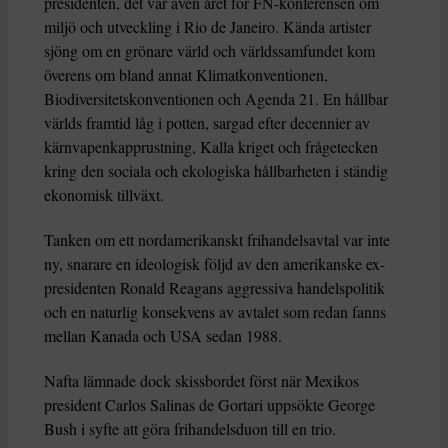
presidenten, det var även året för FN-konferensen om
miljö och utveckling i Rio de Janeiro. Kända artister
sjöng om en grönare värld och världssamfundet kom
överens om bland annat Klimatkonventionen,
Biodiversitetskonventionen och Agenda 21. En hållbar
världs framtid låg i potten, sargad efter decennier av
kärnvapenkapprustning, Kalla kriget och frågetecken
kring den sociala och ekologiska hållbarheten i ständig
ekonomisk tillväxt.
Tanken om ett nordamerikanskt frihandelsavtal var inte
ny, snarare en ideologisk följd av den amerikanske ex-
presidenten Ronald Reagans aggressiva handelspolitik
och en naturlig konsekvens av avtalet som redan fanns
mellan Kanada och USA sedan 1988.
Nafta lämnade dock skissbordet först när Mexikos
president Carlos Salinas de Gortari uppsökte George
Bush i syfte att göra frihandelsduon till en trio.