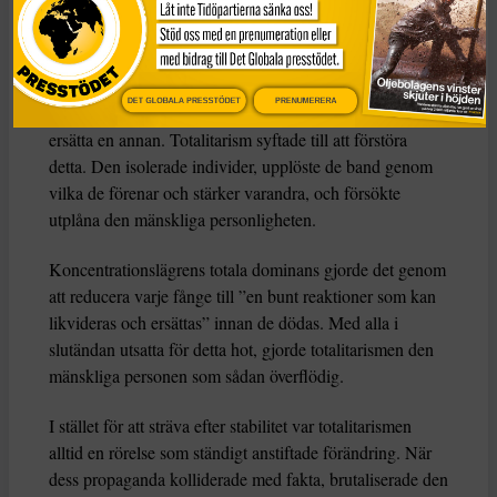
människor de styrde.
Totalitarism vill isolera individer
Mänskligheten, sade Arendt, kännetecknas av sin
DET GLOBALA PRESSTÖDET
PRENUMERERA
oändliga variation – ingen person kan någonsin helt
ersätta en annan. Totalitarism syftade till att förstöra
detta. Den isolerade individer, upplöste de band genom
vilka de förenar och stärker varandra, och försökte
utplåna den mänskliga personligheten.
Koncentrationslägrens totala dominans gjorde det genom
att reducera varje fånge till ”en bunt reaktioner som kan
likvideras och ersättas” innan de dödas. Med alla i
slutändan utsatta för detta hot, gjorde totalitarismen den
mänskliga personen som sådan överflödig.
I stället för att sträva efter stabilitet var totalitarismen
alltid en rörelse som ständigt anstiftade förändring. När
dess propaganda kolliderade med fakta, brutaliserade den