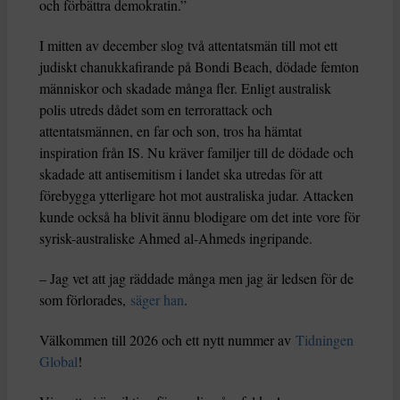
och förbättra demokratin.”
I mitten av december slog två attentatsmän till mot ett
judiskt chanukkafirande på Bondi Beach, dödade femton
människor och skadade många fler. Enligt australisk
polis utreds dådet som en terrorattack och
attentatsmännen, en far och son, tros ha hämtat
inspiration från IS. Nu kräver familjer till de dödade och
skadade att antisemitism i landet ska utredas för att
förebygga ytterligare hot mot australiska judar. Attacken
kunde också ha blivit ännu blodigare om det inte vore för
syrisk-australiske Ahmed al-Ahmeds ingripande.
– Jag vet att jag räddade många men jag är ledsen för de
som förlorades,
säger han
.
Välkommen till 2026 och ett nytt nummer av
Tidningen
Global
!