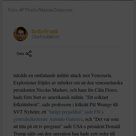
Foto: AP Photo/Matias Delacroix
Bella Frank
Chefredaktör
Dela
inledde en omfattande militär attack mot Venezuela.
Explosioner följdes av rubriker om att den venezuelanska
presidenten Nicolas Maduro, och hans fru Cilia Flores,
hade förts bort av amerikansk militär. ”Ett solklart
folkrättsbrott”, sade professorn i folkrätt Pål Wrange till
SVT Nyheter, ett
”farligt prejudikat” sade FN:s
generalsekreterare Antonio Guterres
, och ”Det var som
att titta på ett tv-program” sade USA:s president Donald
Trump själv om den operation han hade gett order till