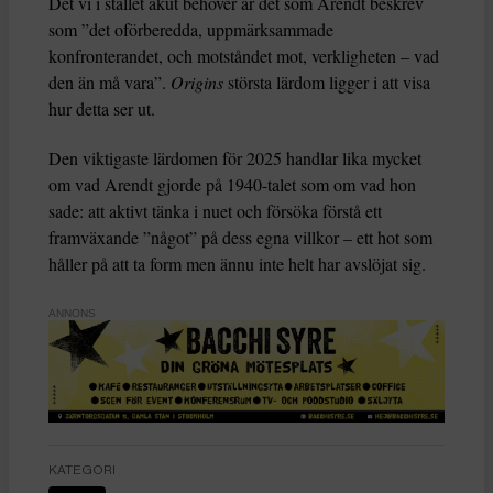
Det vi i stället akut behöver är det som Arendt beskrev
som ”det oförberedda, uppmärksammade
konfronterandet, och motståndet mot, verkligheten – vad
den än må vara”.
Origins
största lärdom ligger i att visa
hur detta ser ut.
Den viktigaste lärdomen för 2025 handlar lika mycket
om vad Arendt gjorde på 1940-talet som om vad hon
sade: att aktivt tänka i nuet och försöka förstå ett
framväxande ”något” på dess egna villkor – ett hot som
håller på att ta form men ännu inte helt har avslöjat sig.
ANNONS
KATEGORI