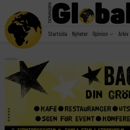
main
content
Startsida
Nyheter
Opinion
Arkiv
ANNONS