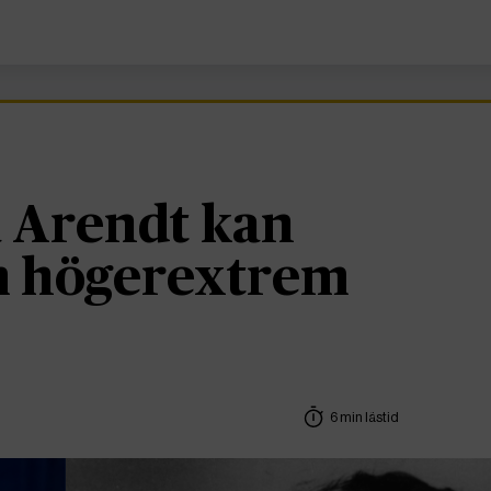
 Arendt kan
om högerextrem
6 min lästid