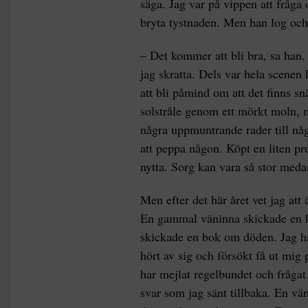
säga. Jag var på vippen att fråga
bryta tystnaden. Men han log och
– Det kommer att bli bra, sa han. 
jag skratta. Dels var hela scenen
att bli påmind om att det finns sn
solstråle genom ett mörkt moln, m
några uppmuntrande rader till någ
att peppa någon. Köpt en liten pr
nytta. Sorg kan vara så stor med
Men efter det här året vet jag at
En gammal väninna skickade en b
skickade en bok om döden. Jag h
hört av sig och försökt få ut mig
har mejlat regelbundet och frågat 
svar som jag sänt tillbaka. En vä