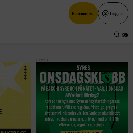
Prenumerera
Logga in
Sök
ANNONS