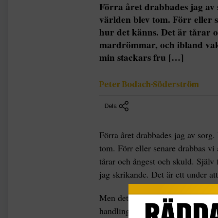
Förra året drabbades jag av 
världen blev tom. Förr eller s
hur det känns. Det är tårar o
mardrömmar, och ibland vakn
min stackars fru […]
Peter Bodach-Söderström
Dela
Förra året drabbades jag av sorg.
tom. Förr eller senare drabbas vi 
tårar och ångest och skuld. Själ
jag skrikande. Det är ett under at
Men det var inte det jag tänkte s
handlingarna.