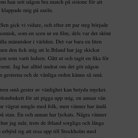
 om han sett någon bra match på sistone för att
 klappade mig på axeln.
Sen gick vi vidare, och efter ett par steg började
 komisk, som en scen ur en film, dels var det skönt
älla människor i världen. Det var bara en liten
en den fick mig att le.Ibland har jag skickat
on som varit ledsen. Gått ut och tagit en fika för
esent. Jag har alltid undrat om det gör någon
an gesterna och de vänliga orden känns så små.
t även små gester av vänlighet kan betyda mycket.
lombukett för att pigga upp mig, en annan vän
ar vägrat umgås med folk, men vänner har ändå
 på stan. En och annan har lyckats. Några vänner
hur jag mår, trots de ibland sorgliga och långa
n erbjöd sig att resa upp till Stockholm med