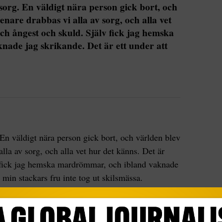
sorg. En väldigt nära person gick bort, och
enare drabbas vi alla av sorg, och alla vet
ch ångest och skuld. Själv fick jag hemska
ade jag skrikande. Det är ett under att
 En väldigt nära person gick bort, och världen blev
alla av sorg, och alla vet hur det känns. Det är
v fick jag hemska mardrömmar, och ibland vaknade
t min stackars fru inte tog ut skilsmässa.
kriva om, utan om de små kärleksfulla