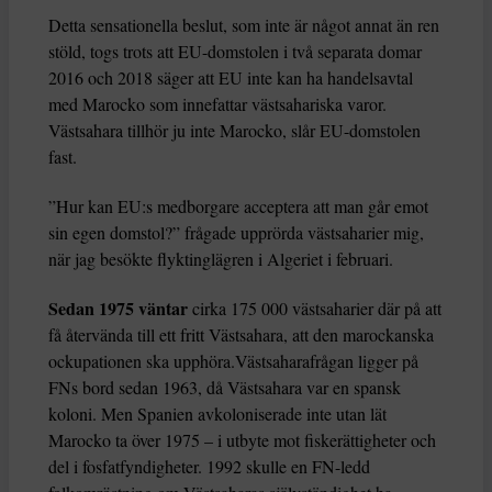
Detta sensationella beslut, som inte är något annat än ren
stöld, togs trots att EU-domstolen i två separata domar
2016 och 2018 säger att EU inte kan ha handelsavtal
med Marocko som innefattar västsahariska varor.
Västsahara tillhör ju inte Marocko, slår EU-domstolen
fast.
”Hur kan EU:s medborgare acceptera att man går emot
sin egen domstol?” frågade upprörda västsaharier mig,
när jag besökte flyktinglägren i Algeriet i februari.
Sedan 1975 väntar
cirka 175 000 västsaharier där på att
få återvända till ett fritt Västsahara, att den marockanska
ockupationen ska upphöra.Västsaharafrågan ligger på
FNs bord sedan 1963, då Västsahara var en spansk
koloni. Men Spanien avkoloniserade inte utan lät
Marocko ta över 1975 – i utbyte mot fiskerättigheter och
del i fosfatfyndigheter. 1992 skulle en FN-ledd