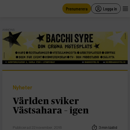
main
content
Prenumerera
Logga in
ANNONS
Nyheter
Världen sviker
Västsahara – igen
Publicerad 22 november, 2018
3 min lästid