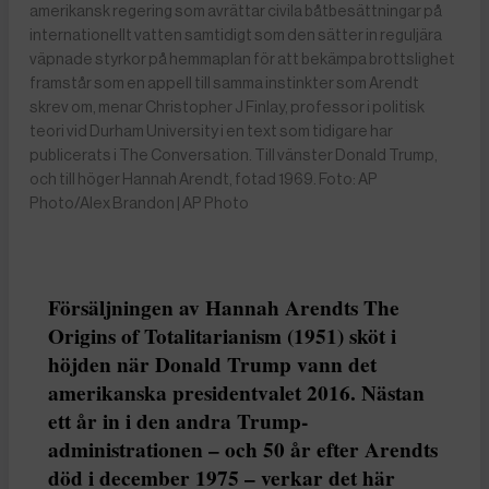
amerikansk regering som avrättar civila båtbesättningar på
internationellt vatten samtidigt som den sätter in reguljära
väpnade styrkor på hemmaplan för att bekämpa brottslighet
framstår som en appell till samma instinkter som Arendt
skrev om, menar Christopher J Finlay, professor i politisk
teori vid Durham University i en text som tidigare har
publicerats i The Conversation. Till vänster Donald Trump,
och till höger Hannah Arendt, fotad 1969. Foto: AP
Photo/Alex Brandon | AP Photo
Försäljningen av Hannah Arendts The
Origins of Totalitarianism (1951) sköt i
höjden när Donald Trump vann det
amerikanska presidentvalet 2016. Nästan
ett år in i den andra Trump-
administrationen – och 50 år efter Arendts
död i december 1975 – verkar det här