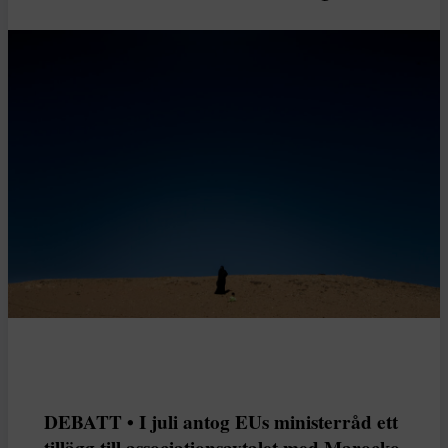
DEBATT • I juli antog EUs ministerråd ett
tillägg till associationsavtalet med Marocko