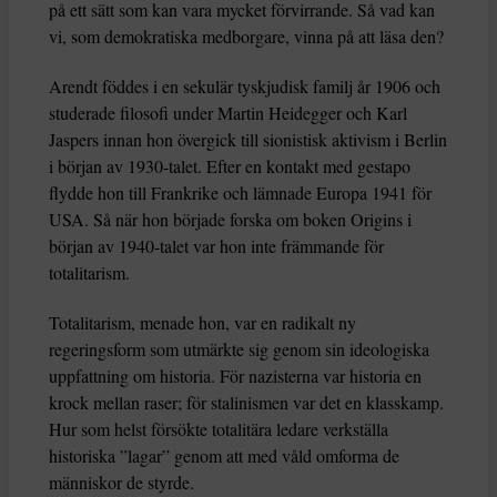
på ett sätt som kan vara mycket förvirrande. Så vad kan
vi, som demokratiska medborgare, vinna på att läsa den?
Arendt föddes i en sekulär tyskjudisk familj år 1906 och
studerade filosofi under Martin Heidegger och Karl
Jaspers innan hon övergick till sionistisk aktivism i Berlin
i början av 1930-talet. Efter en kontakt med gestapo
flydde hon till Frankrike och lämnade Europa 1941 för
USA. Så när hon började forska om boken Origins i
början av 1940-talet var hon inte främmande för
totalitarism.
Totalitarism, menade hon, var en radikalt ny
regeringsform som utmärkte sig genom sin ideologiska
uppfattning om historia. För nazisterna var historia en
krock mellan raser; för stalinismen var det en klasskamp.
Hur som helst försökte totalitära ledare verkställa
historiska ”lagar” genom att med våld omforma de
människor de styrde.