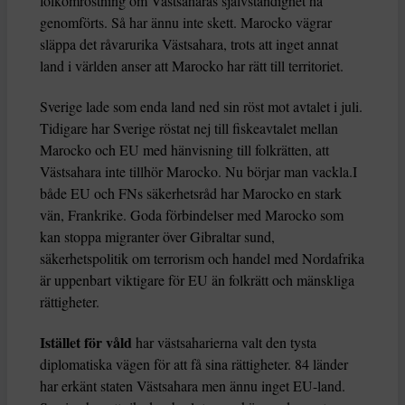
folkomröstning om Västsaharas självständighet ha
genomförts. Så har ännu inte skett. Marocko vägrar
släppa det råvarurika Västsahara, trots att inget annat
land i världen anser att Marocko har rätt till territoriet.
Sverige lade som enda land ned sin röst mot avtalet i juli.
Tidigare har Sverige röstat nej till fiskeavtalet mellan
Marocko och EU med hänvisning till folkrätten, att
Västsahara inte tillhör Marocko. Nu börjar man vackla.I
både EU och FNs säkerhetsråd har Marocko en stark
vän, Frankrike. Goda förbindelser med Marocko som
kan stoppa migranter över Gibraltar sund,
säkerhetspolitik om terrorism och handel med Nordafrika
är uppenbart viktigare för EU än folkrätt och mänskliga
rättigheter.
Istället för våld
har västsaharierna valt den tysta
diplomatiska vägen för att få sina rättigheter. 84 länder
har erkänt staten Västsahara men ännu inget EU-land.