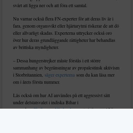
svårt att ligga ner och att föra ett samtal.
Nu varnar också flera FN-experter för att deras liv är i
fara, genom organsvikt eller hjärtarytmi riskerar de att dö
eller allvarligt skadas. Experterna uttrycker också oro
över hur deras grundläggande rättigheter har behandlas
av brittiska myndigheter.
– Dessa hungerstrejker måste förstås i ett större
sammanhang av begränsningar av propalestinsk aktivism
i Storbritannien,
säger experterna
som du kan läsa mer
om i årets första nummer.
Läs också om hur AI användes på ett aggressivt sätt
under delstatsvalet i indiska Bihar i
november.
Skribenten Vladan Lausevic lyfter att
AI å
ena sidan kan bidra till att sprida viktig information och
öka politiskt deltagande, men å andra sidan också kan
orsaka problem om den missbrukas. Han skriver: ”Utan