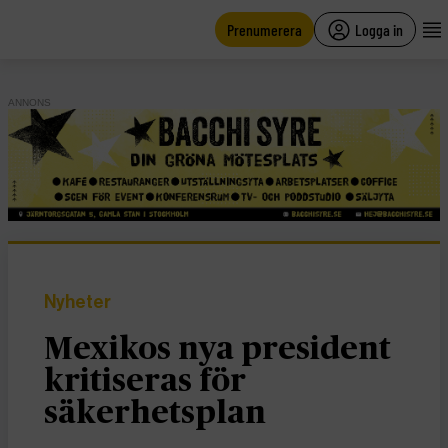
main
content
Prenumerera
Logga in
ANNONS
Nyheter
Mexikos nya president
kritiseras för
säkerhetsplan