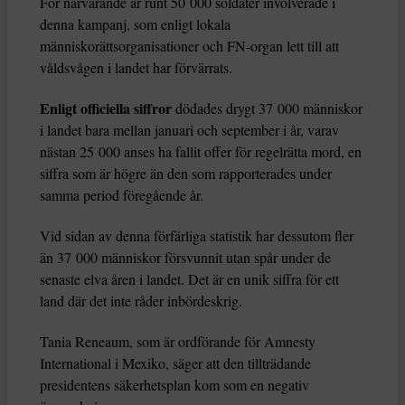
För närvarande är runt 50 000 soldater involverade i
denna kampanj, som enligt lokala
människorättsorganisationer och FN-organ lett till att
våldsvågen i landet har förvärrats.
Enligt officiella siffror
dödades drygt 37 000 människor
i landet bara mellan januari och september i år, varav
nästan 25 000 anses ha fallit offer för regelrätta mord, en
siffra som är högre än den som rapporterades under
samma period föregående år.
Vid sidan av denna förfärliga statistik har dessutom fler
än 37 000 människor försvunnit utan spår under de
senaste elva åren i landet. Det är en unik siffra för ett
land där det inte råder inbördeskrig.
Tania Reneaum, som är ordförande för Amnesty
International i Mexiko, säger att den tillträdande
presidentens säkerhetsplan kom som en negativ