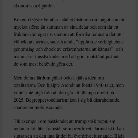
ekonomiska åtgärder.
Boken
Origins
berättar i stället historien om något som är
mycket större än summan av sina delar och som får ett
fruktansvärt eget liv. Genom att försöka reducera det till
välbekanta termer, sade Arendt, ”upphörde verklighetens
genomslag och chock av erfarenheterna att kännas”, och
människor misslyckades med att göra motstånd just när
de som mest behövde göra det.
Men denna lärdom gäller också själva idén om
totalitarism. Den hjälpte Arendt att förstå 1940-talet, men
vi bör inte utgå från att den går att tillämpa direkt på
2025. Begreppet totalitarism kan i sig bli distraherande,
snarare än mobiliserande.
Till exempel: om påståendet att trumpistisk populism
redan är totalitär framstår som överdrivet alarmistiskt, kan
slutsatsen att den inte är det bli överdrivet lugnande. Båda