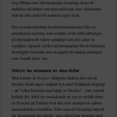
slog tillbaka mot sitt europeiska ursprung drogs de
maktlösa till ledare som personifierade den våldsamma
strävan efter makt för maktens egen skull.
Den nyimperialistiska kraftdemonstrationen från en
amerikansk regering som avrättar civila båtbesättningar
på internationellt vatten samtidigt som den sätter in
reguljära väpnade styrkor på hemmaplan för att bekämpa
brottslighet framstår som en appell till samma instinkter
som Arendt skrev om.
Större än summan av sina delar
Men kanske är
Origins
viktigaste lärdom den om att
försöka förstå något radikalt nytt med föråldrade begrepp
– att ”tolka historien med hjälp av klichéer”, som Arendt
kallade det. Inför en omskakande ny typ av politik finns
en frestelse att förklara bort den som exempelvis enbart
nationalistiska överdrifter. Eller som ett förståeligt uttryck
för ekonomisk besvikelse, som enkelt kan bemötas med