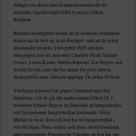
deltagit i en aktion mot en underleverantör till det
israeliska vapenföretaget Elbit Systems i Filton,
Brighton.
Brittiska myndigheter menar att de orsakade omfattande
skador när de bröt sig in på företaget, samt att de också
misshandlat en polis. I november 2025 inleddes
rättegången mot sex personer: Charlotte Head, Samuel
Corner, Leona Kamio, Fatema Rajwani, Zoe Rogers, och
Jordan Devlin, som alla har åtalats för grovt inbrott,
skadegörelse samt våldsamt upplopp. De nekar till brott.
Ytterligare personer har gripits i samband med den
händelsen, och de går alla under namnet Filton 24. I
november började flera av de fängslade att hungerstrejka,
och fyra personer hungerstrejkar fortfarande. Heba
Muraisi är en av dem och hon har nu hungerstrejkat i
över 60 dagar. Förra veckan sade hon i ett telefonsamtal
med stödgruppen Prisoners for Palestine att hon har ont,