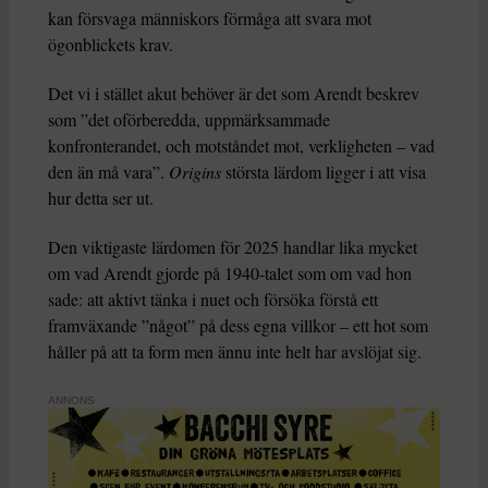
kan försvaga människors förmåga att svara mot
ögonblickets krav.
Det vi i stället akut behöver är det som Arendt beskrev
som ”det oförberedda, uppmärksammade
konfronterandet, och motståndet mot, verkligheten – vad
den än må vara”.
Origins
största lärdom ligger i att visa
hur detta ser ut.
Den viktigaste lärdomen för 2025 handlar lika mycket
om vad Arendt gjorde på 1940-talet som om vad hon
sade: att aktivt tänka i nuet och försöka förstå ett
framväxande ”något” på dess egna villkor – ett hot som
håller på att ta form men ännu inte helt har avslöjat sig.
ANNONS