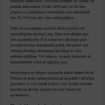
händelser ibland möts. Det bästa exemplet för Arendt var
politisk antisemitism. Under 1800-talet var det bara
grupper av galenpannor i marginalen som omfamnade
den. På 1930-talet drev den världspolitiken.
Detta överensstämmer med den hårda högerns och
extremhögerns ideologi i dag. Idéer som allmänt sågs
som excentriska för 20 år sedan har i allt högre grad
kommit att forma demokratisk politik. Invandrar- och
främlingsfientliga strömningar har trängt in i den
politiska mittfåran. Vid sidan av växande islamofobi är
antisemitismen också på uppgång igen.
Integreringen av tidigare marginella åsikter hjälper till att
förklara ett andra varningstecken på att politik i allt högre
grad drivs av vad Arendt beskrev som ”krafter som inte
kan litas på att följa reglerna för sunt förnuft och
egenintresse”.