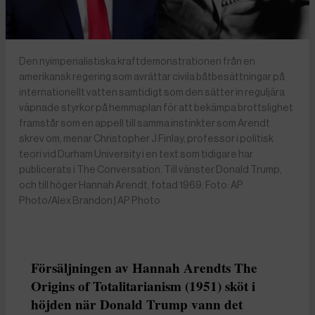
Den nyimperialistiska kraftdemonstrationen från en
amerikansk regering som avrättar civila båtbesättningar på
internationellt vatten samtidigt som den sätter in reguljära
väpnade styrkor på hemmaplan för att bekämpa brottslighet
framstår som en appell till samma instinkter som Arendt
skrev om, menar Christopher J Finlay, professor i politisk
teori vid Durham University i en text som tidigare har
publicerats i The Conversation. Till vänster Donald Trump,
och till höger Hannah Arendt, fotad 1969. Foto: AP
Photo/Alex Brandon | AP Photo
Försäljningen av Hannah Arendts The
Origins of Totalitarianism (1951) sköt i
höjden när Donald Trump vann det