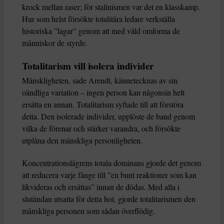
krock mellan raser; för stalinismen var det en klasskamp.
Hur som helst försökte totalitära ledare verkställa
historiska ”lagar” genom att med våld omforma de
människor de styrde.
Totalitarism vill isolera individer
Mänskligheten, sade Arendt, kännetecknas av sin
oändliga variation – ingen person kan någonsin helt
ersätta en annan. Totalitarism syftade till att förstöra
detta. Den isolerade individer, upplöste de band genom
vilka de förenar och stärker varandra, och försökte
utplåna den mänskliga personligheten.
Koncentrationslägrens totala dominans gjorde det genom
att reducera varje fånge till ”en bunt reaktioner som kan
likvideras och ersättas” innan de dödas. Med alla i
slutändan utsatta för detta hot, gjorde totalitarismen den
mänskliga personen som sådan överflödig.