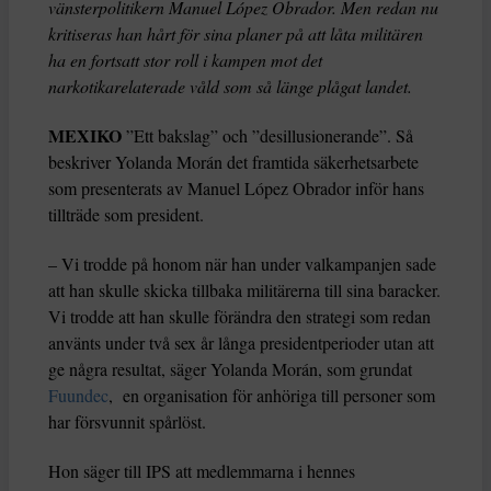
vänsterpolitikern Manuel López Obrador. Men redan nu
kritiseras han hårt för sina planer på att låta militären
ha en fortsatt stor roll i kampen mot det
narkotikarelaterade våld som så länge plågat landet.
MEXIKO
”Ett bakslag” och ”desillusionerande”. Så
beskriver Yolanda Morán det framtida säkerhetsarbete
som presenterats av Manuel López Obrador inför hans
tillträde som president.
– Vi trodde på honom när han under valkampanjen sade
att han skulle skicka tillbaka militärerna till sina baracker.
Vi trodde att han skulle förändra den strategi som redan
använts under två sex år långa presidentperioder utan att
ge några resultat, säger Yolanda Morán, som grundat
Fuundec
, en organisation för anhöriga till personer som
har försvunnit spårlöst.
Hon säger till IPS att medlemmarna i hennes