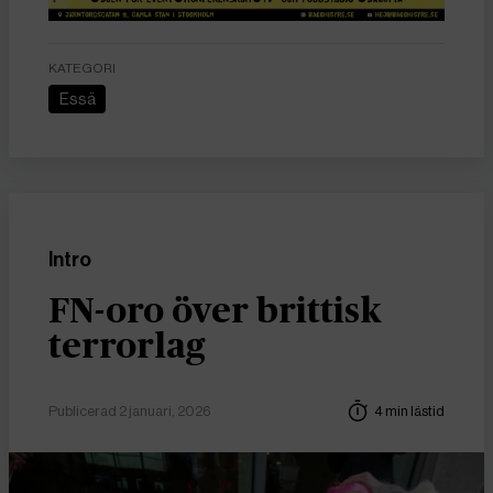
KATEGORI
Essä
Intro
FN-oro över brittisk
terrorlag
Publicerad 2 januari, 2026
4 min lästid