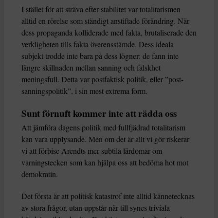
I stället för att sträva efter stabilitet var totalitarismen
alltid en rörelse som ständigt anstiftade förändring. När
dess propaganda kolliderade med fakta, brutaliserade den
verkligheten tills fakta överensstämde. Dess ideala
subjekt trodde inte bara på dess lögner: de fann inte
längre skillnaden mellan sanning och falskhet
meningsfull. Detta var postfaktisk politik, eller ”post-
sanningspolitik”, i sin mest extrema form.
Sunt förnuft kommer inte att rädda oss
Att jämföra dagens politik med fullfjädrad totalitarism
kan vara upplysande. Men om det är allt vi gör riskerar
vi att förbise Arendts mer subtila lärdomar om
varningstecken som kan hjälpa oss att bedöma hot mot
demokratin.
Det första är att politisk katastrof inte alltid kännetecknas
av stora frågor, utan uppstår när till synes triviala