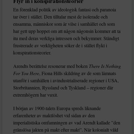
Flyr in i konspirationsteorier
En förenklad politik av ideologisk fantasi och paranoia
tar över i stället. Den tilltalar mest de isolerade och
ensamma, människor som är vilse i samhället och som
har gett upp hoppet om att någon någonsin kommer att ta
itu med deras verkliga intressen och bekymmer. Ständigt
frustrerade av verkligheten söker de i stället flykt i
konspirationsteorier.
Arendts berättelse resonerar med boken
There Is Nothing
For You Here
, Fiona Hills skildring av de som lämnats
utanför i samhällen i avindustrialiserade regioner i USA,
Storbritannien, Ryssland och Tyskland – regioner där
extremhögern har vuxit.
I början av 1900-talets Europa spreds liknande
erfarenheter av maktlöshet vid sidan av den
imperialistiska omfamningen av vad Arendt kallade ”den
gränslösa jakten på makt efter makt”. När kolonialt våld