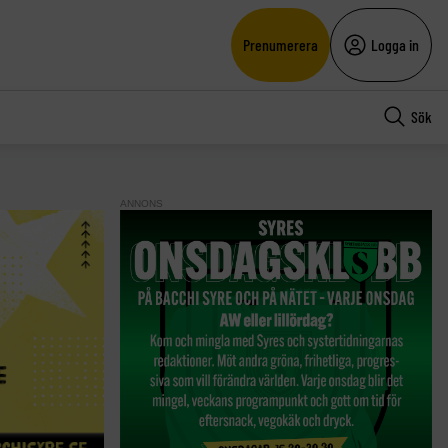
Prenumerera
Logga in
Sök
ANNONS