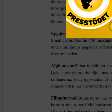
de senaste åren har extremisterna
terrorgruppen de senaste månadern
de sydöstra delarna av landet. Upp
öknen i söder.
Egypten
Terrorrörelsen IS egyptis
Sinaihalvön. Fler än 450 misstänk
under militärens pågående offens
förra månaden.
Afghanistan
IS har försökt att e
lyckats rekrytera missnöjda medl
talibanerna. I dag uppskattas I
senaste tiden har terrorrörelsen t
Filippinerna
Extremisterna har ly
bortom sina rötter i Mellanöstern. 
IS den filippinska staden Marawi 