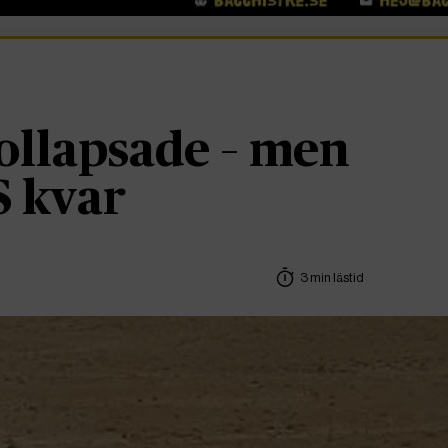
kollapsade – men
S kvar
3 min lästid