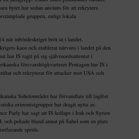
ara bytet har sedan använts för att rekrytera
orstämplade gruppen, enligt lokala
14 när inbördeskriget bröt ut i landet.
krigets kaos och etablerat närvaro i landet på den
t har IS tagit på sig självmordsattentat i
ikanska försvarshögkvarteret Pentagon har IS i
stiftat och rekryterat för attacker mot USA och
ikanska Sahelområdet har förvandlats till laglöst
istiska extremistgrupper har dragit nytta av.
ce Parly har sagt att IS kollaps i Irak och Syrien
åd, och pekade bland annat på Sahel som en plats
ortfarande sprids.