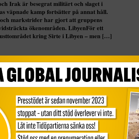
 och Irak är besegrat militärt och slaget i
nas väpnade kamp fortsätter på annat håll.
och markstrider har gjort att gruppens
 vidsträckta ökenområden. LibyenFör ett
kusttområdet kring Sirte i Libyen – men […]
Irak är besegrat militärt och slaget i spillror. Men
rtsätter på annat håll.
markstrider har gjort att gruppens fästen numera
råden.
 IS ut ur kusttområdet kring Sirte i Libyen – men