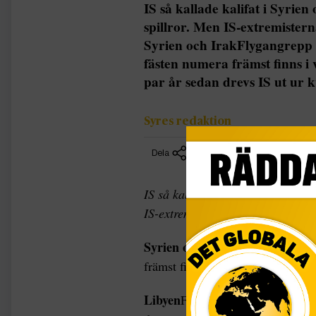
IS så kallade kalifat i Syrien
spillror. Men IS-extremister
Syrien och IrakFlygangrepp 
fästen numera främst finns i
par år sedan drevs IS ut ur 
Syres redaktion
Dela
IS så kallade kalifat i Syrien och 
IS-extremisternas väpnade kamp fo
Syrien och Irak
Flygangrepp och 
främst finns i vidsträckta ökenom
Libyen
För ett par år sedan drevs