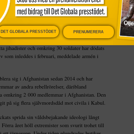
 börjat dyka upp i landet igen. Bland annat har
a erkänt flera blodiga attacker i ett ökenområde i
gifter finns också om att IS rekryterar migranter i
DET GLOBALA PRESSTÖDET
PRENUMERERA
ka gren bedriver ett lågintensivt väpnat uppror på
ta jihadister och omkring 30 soldater har dödats
iv som inleddes i februari, meddelade armén i
tablera sig i Afghanistan sedan 2014 och har
emmar av andra rebellrörelser, däribland
S ha omkring 2 000 medlemmar i Afghanistan. Den
agit på sig flera självmordsdåd mot civila i Kabul.
ckats sprida sin våldsbejakande ideologi långt
Förra året höll extremister som svurit trohet till
i ett järngrepp. Under tiden plundrades butiker,