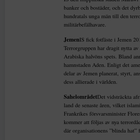
banker och bostäder, och det dyrb
hundratals unga män till den terr
militärbefälhavare.
Jemen
IS fick fotfäste i Jemen 20
Terrorgruppen har dragit nytta av 
Arabiska halvöns spets. Bland anna
hamnstaden Aden. Enligt det amer
delar av Jemen planerat, styrt, an
dess allierade i världen.
Sahelområdet
Det vidsträckta afr
land de senaste åren, vilket islam
Frankrikes försvarsminister Floren
kommer att följas av nya terrord
där organisationens ”blinda hat” f