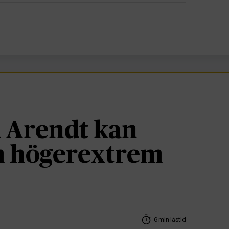
 Arendt kan
om högerextrem
6 min lästid