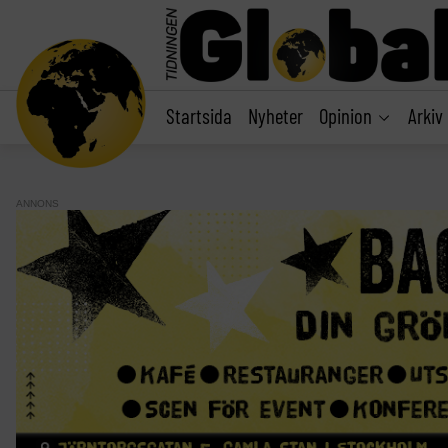
main
content
Startsida
Nyheter
Opinion
Arkiv
ANNONS