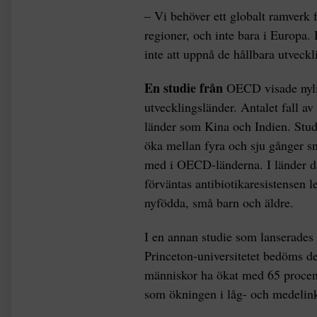
– Vi behöver ett globalt ramverk f
regioner, och inte bara i Europa.
inte att uppnå de hållbara utveckl
En studie från
OECD visade nylig
utvecklingsländer. Antalet fall av
länder som Kina och Indien. Studi
öka mellan fyra och sju gånger s
med i OECD-länderna. I länder där
förväntas antibiotikaresistensen l
nyfödda, små barn och äldre.
I en annan studie som lanserades t
Princeton-universitetet bedöms d
människor ha ökat med 65 procent 
som ökningen i låg- och medelink