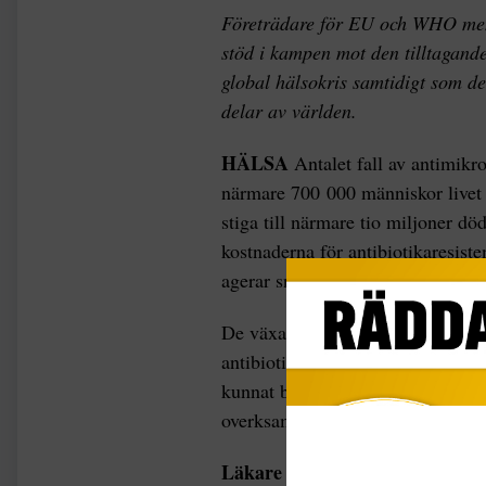
Företrädare för EU och WHO menar
stöd i kampen mot den tilltagande
global hälsokris samtidigt som de
delar av världen.
HÄLSA
Antalet fall av antimikr
närmare 700 000 människor livet v
stiga till närmare tio miljoner dö
kostnaderna för antibiotikaresist
agerar snabbt för att vända utvec
De växande problemen hänger s
antibiotika bland både djur och män
kunnat bygga upp en resistens – oc
overksamma.
Läkare varnar för
en utveckling 