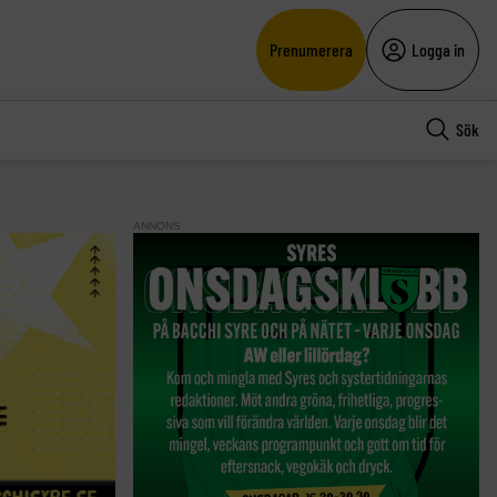
Prenumerera
Logga in
Sök
ANNONS