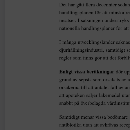
Det har gått flera decennier seda
handlingsplanen för att minska re
insatser. I satsningen understryks
nationella handlingsplaner för at
I många utvecklingsländer saknas
djurhållningsindustri, samtidigt s
regler som finns gör att det förbl
Enligt vissa beräkningar
dör up
grund av sepsis som orsakats av an
orsakerna till att antalet fall av 
att apoteken säljer läkemedel utan
snabbt på överbelagda vårdinstitu
Samtidigt menar vissa bedömare at
antibiotika utan att avkrävas recep