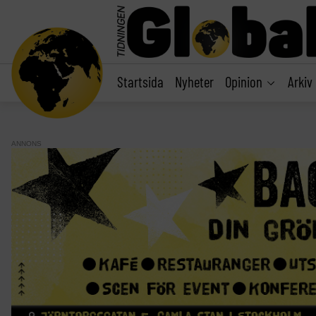
main
content
Startsida
Nyheter
Opinion
Arkiv
ANNONS