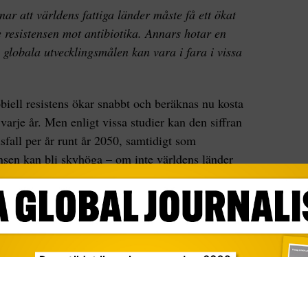
 att världens fattiga länder måste få ett ökat
 resistensen mot antibiotika. Annars hotar en
 globala utvecklingsmålen kan vara i fara i vissa
obiell resistens ökar snabbt och beräknas nu kosta
arje år. Men enligt vissa studier kan den siffran
dsfall per år runt år 2050, samtidigt som
ensen kan bli skyhöga – om inte världens länder
klingen.
amman med en oansvarig användning av
niskor, vilket i sin tur lett till att bakterier har
h i vissa fall har tillgängliga mediciner blivit
där rutinartade operationer skulle bli betydligt