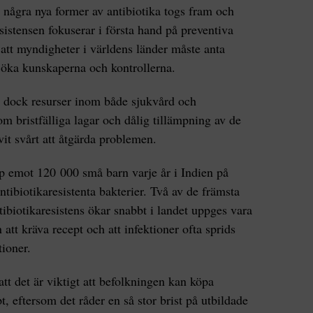
n några nya former av antibiotika togs fram och
sistensen fokuserar i första hand på preventiva
 att myndigheter i världens länder måste anta
t öka kunskaperna och kontrollerna.
 dock resurser inom både sjukvård och
om bristfälliga lagar och dålig tillämpning av de
ivit svårt att åtgärda problemen.
p emot 120 000 små barn varje år i Indien på
tibiotikaresistenta bakterier. Två av de främsta
antibiotikaresistens ökar snabbt i landet uppges vara
 att kräva recept och att infektioner ofta sprids
tioner.
t det är viktigt att befolkningen kan köpa
t, eftersom det råder en så stor brist på utbildade