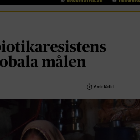
iotikaresistens
lobala målen
6 min lästid