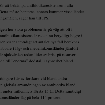
ör att bekämpa antibiotikaresistensen i alla
 Detta måste hanteras, annars kommer vissa länder
ingsmålen, säger han till IPS.
en hur stora problemen är på väg att bli i
 antibiotikaresistens är redan nu betydligt högre i
en visar samtidigt att antalet nya fall beräknas
nabbare i låg- och medelinkomstländer jämfört
 sjukvården redan lider av brist på resurser
eda till ”enorma” dödstal, i synnerhet bland
idigare i år av forskare vid bland andra
en globala användningen av antibiotika bland
under millenniets första 15 år. Detta samtidigt
omstländer låg på hela 114 procent.