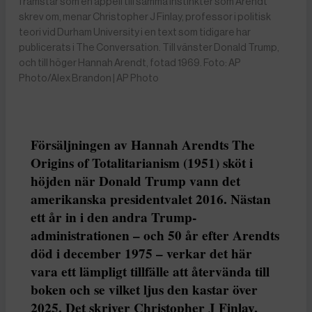
framstår som en appell till samma instinkter som Arendt
skrev om, menar Christopher J Finlay, professor i politisk
teori vid Durham University i en text som tidigare har
publicerats i The Conversation. Till vänster Donald Trump,
och till höger Hannah Arendt, fotad 1969. Foto: AP
Photo/Alex Brandon | AP Photo
Försäljningen av Hannah Arendts The
Origins of Totalitarianism (1951) sköt i
höjden när Donald Trump vann det
amerikanska presidentvalet 2016. Nästan
ett år in i den andra Trump-
administrationen – och 50 år efter Arendts
död i december 1975 – verkar det här
vara ett lämpligt tillfälle att återvända till
boken och se vilket ljus den kastar över
2025. Det skriver Christopher J Finlay,