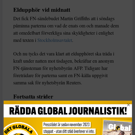
Eldupphör vid midnatt
Det fick FN-sändebudet Martin Griffiths att i söndags
påminna parterna om vad de enats om och manade dem
att omedelbart förverkliga sina skyldigheter i enlighet
med texten i
Stockholmsavtalet
.
Och nu tycks det vara klart att eldupphöret ska träda i
kraft under natten mot tisdagen, bekräftar en anonym
FN-tjänsteman för nyhetsbyrån AFP. Tidigare har
företrädare för parterna samt en FN-källa uppgivit
samma sak för nyhetsbyrån Reuters.
Fortsatta strider
Två invånare i al-Hudaydah berättar över telefon för AFP
att de kan höra sporadiska strider i olika delar av staden
under måndagen. Läkare utan gränser uttrycker i sin tur
oro för det fortsatta våldet.