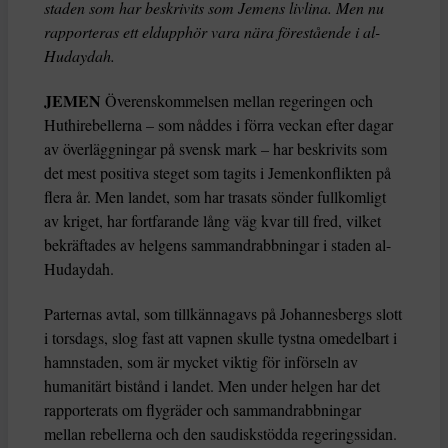
staden som har beskrivits som Jemens livlina. Men nu
rapporteras ett eldupphör vara nära förestående i al-
Hudaydah.
JEMEN
Överenskommelsen mellan regeringen och
Huthirebellerna – som nåddes i förra veckan efter dagar
av överläggningar på svensk mark – har beskrivits som
det mest positiva steget som tagits i Jemenkonflikten på
flera år. Men landet, som har trasats sönder fullkomligt
av kriget, har fortfarande lång väg kvar till fred, vilket
bekräftades av helgens sammandrabbningar i staden al-
Hudaydah.
Parternas avtal, som tillkännagavs på Johannesbergs slott
i torsdags, slog fast att vapnen skulle tystna omedelbart i
hamnstaden, som är mycket viktig för införseln av
humanitärt bistånd i landet. Men under helgen har det
rapporterats om flygräder och sammandrabbningar
mellan rebellerna och den saudiskstödda regeringssidan.