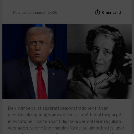
Publicerad 2 januari, 2026
6 min lästid
Den nyimperialistiska kraftdemonstrationen från en
amerikansk regering som avrättar civila båtbesättningar på
internationellt vatten samtidigt som den sätter in reguljära
väpnade styrkor på hemmaplan för att bekämpa brottslighet