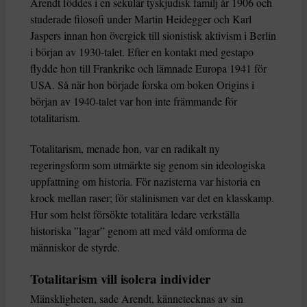
Arendt föddes i en sekulär tyskjudisk familj år 1906 och
studerade filosofi under Martin Heidegger och Karl
Jaspers innan hon övergick till sionistisk aktivism i Berlin
i början av 1930-talet. Efter en kontakt med gestapo
flydde hon till Frankrike och lämnade Europa 1941 för
USA. Så när hon började forska om boken Origins i
början av 1940-talet var hon inte främmande för
totalitarism.
Totalitarism, menade hon, var en radikalt ny
regeringsform som utmärkte sig genom sin ideologiska
uppfattning om historia. För nazisterna var historia en
krock mellan raser; för stalinismen var det en klasskamp.
Hur som helst försökte totalitära ledare verkställa
historiska ”lagar” genom att med våld omforma de
människor de styrde.
Totalitarism vill isolera individer
Mänskligheten, sade Arendt, kännetecknas av sin