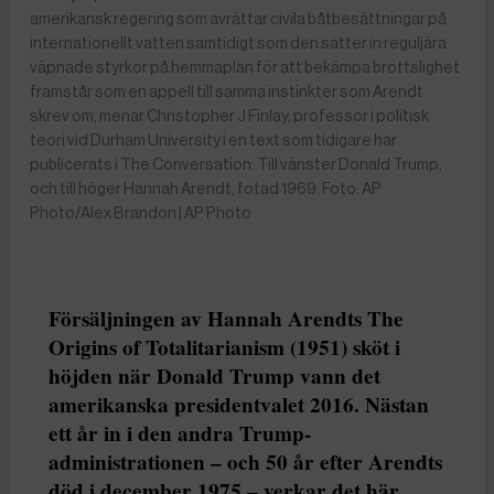
amerikansk regering som avrättar civila båtbesättningar på
internationellt vatten samtidigt som den sätter in reguljära
väpnade styrkor på hemmaplan för att bekämpa brottslighet
framstår som en appell till samma instinkter som Arendt
skrev om, menar Christopher J Finlay, professor i politisk
teori vid Durham University i en text som tidigare har
publicerats i The Conversation. Till vänster Donald Trump,
och till höger Hannah Arendt, fotad 1969. Foto: AP
Photo/Alex Brandon | AP Photo
Försäljningen av Hannah Arendts The
Origins of Totalitarianism (1951) sköt i
höjden när Donald Trump vann det
amerikanska presidentvalet 2016. Nästan
ett år in i den andra Trump-
administrationen – och 50 år efter Arendts
död i december 1975 – verkar det här