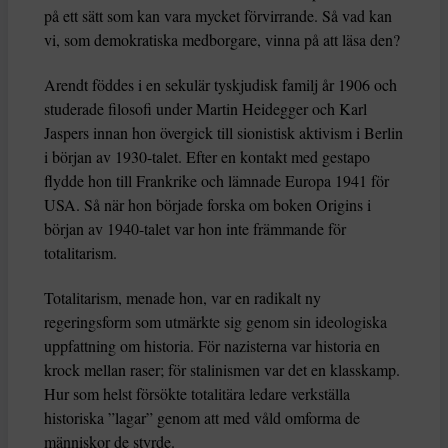
på ett sätt som kan vara mycket förvirrande. Så vad kan
vi, som demokratiska medborgare, vinna på att läsa den?
Arendt föddes i en sekulär tyskjudisk familj år 1906 och
studerade filosofi under Martin Heidegger och Karl
Jaspers innan hon övergick till sionistisk aktivism i Berlin
i början av 1930-talet. Efter en kontakt med gestapo
flydde hon till Frankrike och lämnade Europa 1941 för
USA. Så när hon började forska om boken Origins i
början av 1940-talet var hon inte främmande för
totalitarism.
Totalitarism, menade hon, var en radikalt ny
regeringsform som utmärkte sig genom sin ideologiska
uppfattning om historia. För nazisterna var historia en
krock mellan raser; för stalinismen var det en klasskamp.
Hur som helst försökte totalitära ledare verkställa
historiska ”lagar” genom att med våld omforma de
människor de styrde.