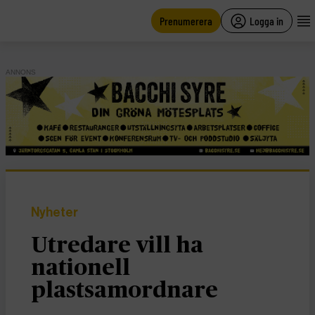
main
content
Prenumerera
Logga in
ANNONS
Nyheter
Utredare vill ha
nationell
plastsamordnare