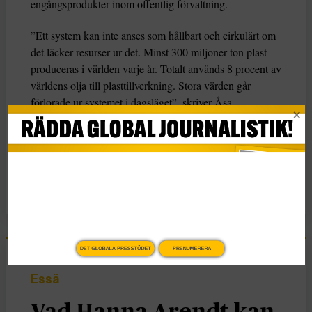
engångsprodukter inom offentlig förvaltning.
”Ett system kan inte anses som hållbart och cirkulärt om
det läcker resurser ur det. Minst 300 miljoner ton plast
produceras i världen varje år. Totalt används 8 procent av
världens olja till plasttillverkning. Stora värden går
förlorade ur systemet i dagsläget”, skriver Åsa
Stenmarck.
KATEGORI
Nyheter
DET GLOBALA PRESSTÖDET
PRENUMERERA
Essä
Vad Hanna Arendt kan