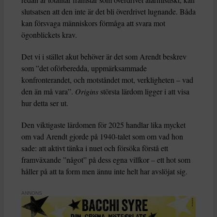
slutsatsen att den inte är det bli överdrivet lugnande. Båda
kan försvaga människors förmåga att svara mot
ögonblickets krav.
Det vi i stället akut behöver är det som Arendt beskrev
som ”det oförberedda, uppmärksammade
konfronterandet, och motståndet mot, verkligheten – vad
den än må vara”.
Origins
största lärdom ligger i att visa
hur detta ser ut.
Den viktigaste lärdomen för 2025 handlar lika mycket
om vad Arendt gjorde på 1940-talet som om vad hon
sade: att aktivt tänka i nuet och försöka förstå ett
framväxande ”något” på dess egna villkor – ett hot som
håller på att ta form men ännu inte helt har avslöjat sig.
ANNONS