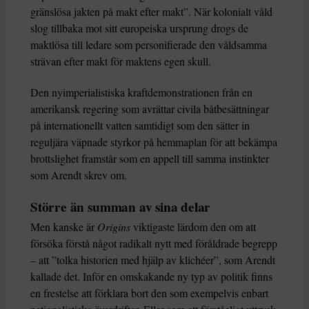
gränslösa jakten på makt efter makt”. När kolonialt våld
slog tillbaka mot sitt europeiska ursprung drogs de
maktlösa till ledare som personifierade den våldsamma
strävan efter makt för maktens egen skull.
Den nyimperialistiska kraftdemonstrationen från en
amerikansk regering som avrättar civila båtbesättningar
på internationellt vatten samtidigt som den sätter in
reguljära väpnade styrkor på hemmaplan för att bekämpa
brottslighet framstår som en appell till samma instinkter
som Arendt skrev om.
Större än summan av sina delar
Men kanske är
Origins
viktigaste lärdom den om att
försöka förstå något radikalt nytt med föråldrade begrepp
– att ”tolka historien med hjälp av klichéer”, som Arendt
kallade det. Inför en omskakande ny typ av politik finns
en frestelse att förklara bort den som exempelvis enbart