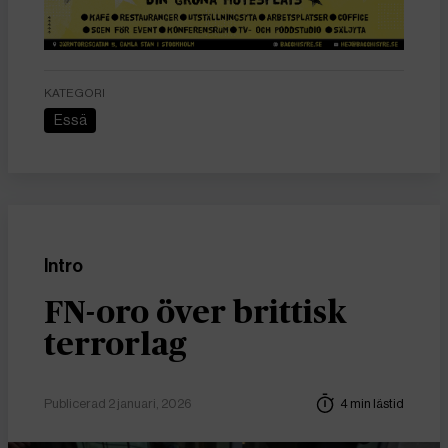
KATEGORI
Essä
Intro
FN-oro över brittisk
terrorlag
Publicerad 2 januari, 2026
4 min lästid