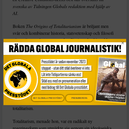
svenska av Tidningen Globals redaktion med hjälp av
AI
.
Boken
The Origins of Totalitarianism
är briljant men
svår och kombinerar historia, statsvetenskap och filosofi
på ett sätt som kan vara mycket förvirrande. Så vad kan
vi, som demokratiska medborgare, vinna på att läsa den?
Arendt föddes i en sekulär tyskjudisk familj år 1906 och
studerade filosofi under Martin Heidegger och Karl
Jaspers innan hon övergick till sionistisk aktivism i Berlin
i början av 1930-talet. Efter en kontakt med gestapo
flydde hon till Frankrike och lämnade Europa 1941 för
USA. Så när hon började forska om boken Origins i
DET GLOBALA PRESSTÖDET
PRENUMERERA
början av 1940-talet var hon inte främmande för
totalitarism.
Totalitarism, menade hon, var en radikalt ny
regeringsform som utmärkte sig genom sin ideologiska