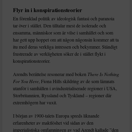
Flyr in i konspirationsteorier
En förenklad politik av ideologisk fantasi och paranoia
tar över i stället. Den tilltalar mest de isolerade och
ensamma, människor som är vilse i samhället och som
har gett upp hoppet om att någon någonsin kommer att ta
itu med deras verkliga intressen och bekymmer. Ständigt
frustrerade av verkligheten söker de i stället flykt i
konspirationsteorier.
Arendts berättelse resonerar med boken
There Is Nothing
For You Here
, Fiona Hills skildring av de som lämnats
utanför i samhällen i avindustrialiserade regioner i USA,
Storbritannien, Ryssland och Tyskland – regioner där
extremhögern har vuxit.
I början av 1900-talets Europa spreds liknande
erfarenheter av maktlöshet vid sidan av den
imperialistiska omfamningen av vad Arendt kallade ”den