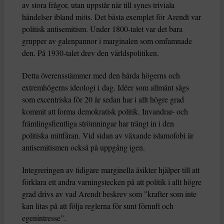
av stora frågor, utan uppstår när till synes triviala
händelser ibland möts. Det bästa exemplet för Arendt var
politisk antisemitism. Under 1800-talet var det bara
grupper av galenpannor i marginalen som omfamnade
den. På 1930-talet drev den världspolitiken.
Detta överensstämmer med den hårda högerns och
extremhögerns ideologi i dag. Idéer som allmänt sågs
som excentriska för 20 år sedan har i allt högre grad
kommit att forma demokratisk politik. Invandrar- och
främlingsfientliga strömningar har trängt in i den
politiska mittfåran. Vid sidan av växande islamofobi är
antisemitismen också på uppgång igen.
Integreringen av tidigare marginella åsikter hjälper till att
förklara ett andra varningstecken på att politik i allt högre
grad drivs av vad Arendt beskrev som ”krafter som inte
kan litas på att följa reglerna för sunt förnuft och
egenintresse”.