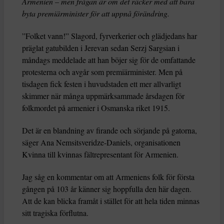
Armenien – men frågan är om det räcker med att bara
byta premiärminister för att uppnå förändring.
”Folket vann!” Slagord, fyrverkerier och glädjedans har
präglat gatubilden i Jerevan sedan Serzj Sargsian i
måndags meddelade att han böjer sig för de omfattande
protesterna och avgår som premiärminister. Men på
tisdagen fick festen i huvudstaden ett mer allvarligt
skimmer när många uppmärksammade årsdagen för
folkmordet på armenier i Osmanska riket 1915.
Det är en blandning av firande och sörjande på gatorna,
säger Ana Nemsitsveridze-Daniels, organisationen
Kvinna till kvinnas fältrepresentant för Armenien.
Jag såg en kommentar om att Armeniens folk för första
gången på 103 år känner sig hoppfulla den här dagen.
Att de kan blicka framåt i stället för att hela tiden minnas
sitt tragiska förflutna.