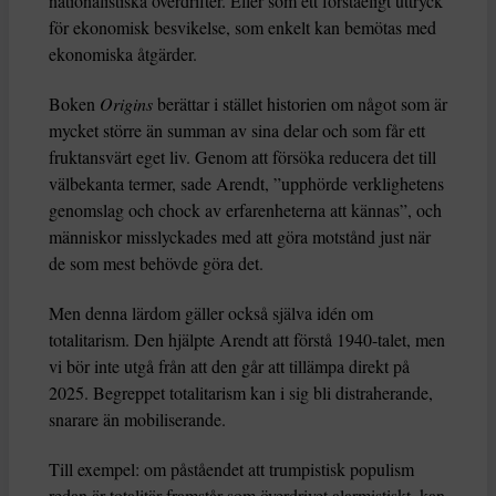
nationalistiska överdrifter. Eller som ett förståeligt uttryck
för ekonomisk besvikelse, som enkelt kan bemötas med
ekonomiska åtgärder.
Boken
Origins
berättar i stället historien om något som är
mycket större än summan av sina delar och som får ett
fruktansvärt eget liv. Genom att försöka reducera det till
välbekanta termer, sade Arendt, ”upphörde verklighetens
genomslag och chock av erfarenheterna att kännas”, och
människor misslyckades med att göra motstånd just när
de som mest behövde göra det.
Men denna lärdom gäller också själva idén om
totalitarism. Den hjälpte Arendt att förstå 1940-talet, men
vi bör inte utgå från att den går att tillämpa direkt på
2025. Begreppet totalitarism kan i sig bli distraherande,
snarare än mobiliserande.
Till exempel: om påståendet att trumpistisk populism
redan är totalitär framstår som överdrivet alarmistiskt, kan