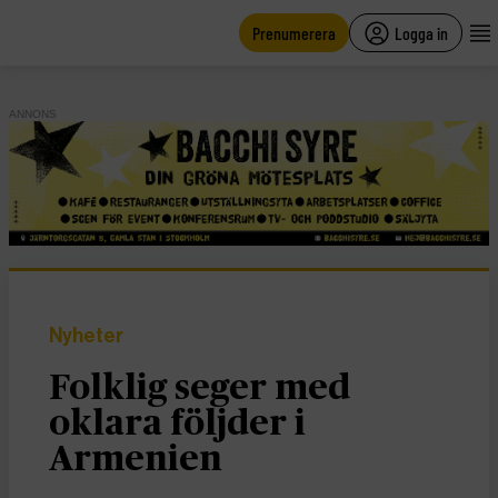
main
content
Prenumerera
Logga in
ANNONS
Nyheter
Folklig seger med
oklara följder i
Armenien