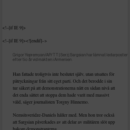
<!–[if IE 9]>
<!–[if IE 9]><![endif]–>
Grigor Yepremyan/AP/TT | Serzj Sargsian har lämnat ledarposten
efter tio år vid makten i Armenien.
Han fattade troligtvis inte beslutet själv, utan utsattes för
påtryckningar från sitt eget parti. Och det berodde i sin
tur säkert på att demonstrationerna nått en sådan nivå att
det enda sättet att stoppa dem hade varit med massivt
våld, säger journalisten Torgny Hinnemo.
Nemsitsveridze-Daniels håller med. Men hon tror också
att Sargsian påverkades av att delar av militären slöt upp
bakom demonstranterna.