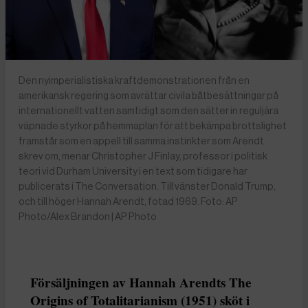
Den nyimperialistiska kraftdemonstrationen från en
amerikansk regering som avrättar civila båtbesättningar på
internationellt vatten samtidigt som den sätter in reguljära
väpnade styrkor på hemmaplan för att bekämpa brottslighet
framstår som en appell till samma instinkter som Arendt
skrev om, menar Christopher J Finlay, professor i politisk
teori vid Durham University i en text som tidigare har
publicerats i The Conversation. Till vänster Donald Trump,
och till höger Hannah Arendt, fotad 1969. Foto: AP
Photo/Alex Brandon | AP Photo
Försäljningen av Hannah Arendts The
Origins of Totalitarianism (1951) sköt i