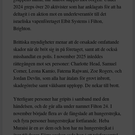
2024 greps över 20 aktivister som har anklagats för att ha
deltagit i en aktion mot en underleverantör till det
israeliska vapenföretaget Elbit Systems i Filton,
Brighton.
Brittiska myndigheter menar att de orsakade omfattande
skador när de bröt sig in på företaget, samt att de också
misshandlat en polis. I november 2025 inleddes
rättegången mot sex personer: Charlotte Head, Samuel
Corner, Leona Kamio, Fatema Rajwani, Zoe Rogers, och
Jordan Devlin, som alla har åtalats för grovt inbrott,
skadegörelse samt våldsamt upplopp. De nekar till brott.
Ytterligare personer har gripits i samband med den
händelsen, och de går alla under namnet Filton 24. I
november började flera av de fängslade att hungerstrejka,
och fyra personer hungerstrejkar fortfarande. Heba
Muraisi är en av dem och hon har nu hungerstrejkat i
över 60 dagar. Förra veckan sade hon i ett telefonsamtal