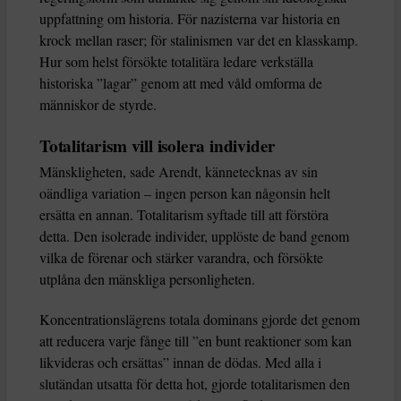
uppfattning om historia. För nazisterna var historia en
krock mellan raser; för stalinismen var det en klasskamp.
Hur som helst försökte totalitära ledare verkställa
historiska ”lagar” genom att med våld omforma de
människor de styrde.
Totalitarism vill isolera individer
Mänskligheten, sade Arendt, kännetecknas av sin
oändliga variation – ingen person kan någonsin helt
ersätta en annan. Totalitarism syftade till att förstöra
detta. Den isolerade individer, upplöste de band genom
vilka de förenar och stärker varandra, och försökte
utplåna den mänskliga personligheten.
Koncentrationslägrens totala dominans gjorde det genom
att reducera varje fånge till ”en bunt reaktioner som kan
likvideras och ersättas” innan de dödas. Med alla i
slutändan utsatta för detta hot, gjorde totalitarismen den