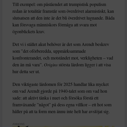
Till exempel: om påståendet att trumpistisk populism
redan är totalitär framstår som överdrivet alarmistiskt, kan
slutsatsen att den inte är det bli överdrivet lugnande. Båda
kan försvaga människors förmåga att svara mot
ögonblickets krav.
Det vi i stället akut behöver är det som Arendt beskrev
som ”det oförberedda, uppmärksammade
konfronterandet, och motståndet mot, verkligheten – vad
den än må vara”.
Origins
största lärdom ligger i att visa
hur detta ser ut.
Den viktigaste lärdomen för 2025 handlar lika mycket
om vad Arendt gjorde på 1940-talet som om vad hon
sade: att aktivt tänka i nuet och försöka förstå ett
framväxande ”något” på dess egna villkor – ett hot som
håller på att ta form men ännu inte helt har avslöjat sig.
ANNONS