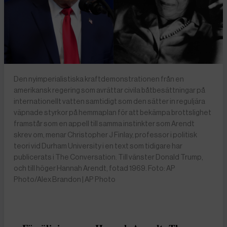
Den nyimperialistiska kraftdemonstrationen från en
amerikansk regering som avrättar civila båtbesättningar på
internationellt vatten samtidigt som den sätter in reguljära
väpnade styrkor på hemmaplan för att bekämpa brottslighet
framstår som en appell till samma instinkter som Arendt
skrev om, menar Christopher J Finlay, professor i politisk
teori vid Durham University i en text som tidigare har
publicerats i The Conversation. Till vänster Donald Trump,
och till höger Hannah Arendt, fotad 1969. Foto: AP
Photo/Alex Brandon | AP Photo