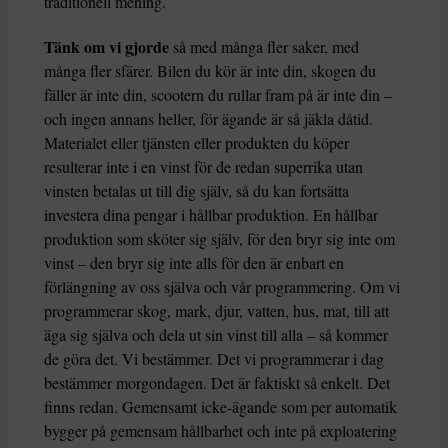
traditionell mening.
Tänk om vi gjorde
så med många fler saker, med
många fler sfärer. Bilen du kör är inte din, skogen du
fäller är inte din, scootern du rullar fram på är inte din –
och ingen annans heller, för ägande är så jäkla dåtid.
Materialet eller tjänsten eller produkten du köper
resulterar inte i en vinst för de redan superrika utan
vinsten betalas ut till dig själv, så du kan fortsätta
investera dina pengar i hållbar produktion. En hållbar
produktion som sköter sig själv, för den bryr sig inte om
vinst – den bryr sig inte alls för den är enbart en
förlängning av oss själva och vår programmering. Om vi
programmerar skog, mark, djur, vatten, hus, mat, till att
äga sig själva och dela ut sin vinst till alla – så kommer
de göra det. Vi bestämmer. Det vi programmerar i dag
bestämmer morgondagen. Det är faktiskt så enkelt. Det
finns redan. Gemensamt icke-ägande som per automatik
bygger på gemensam hållbarhet och inte på exploatering