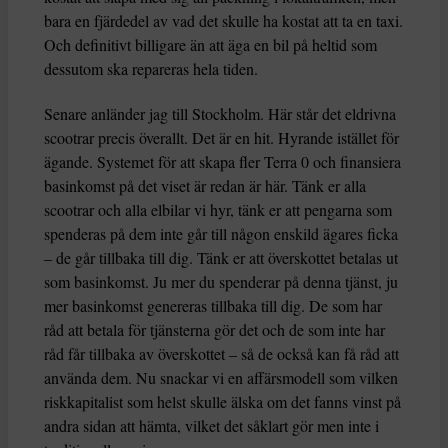
bara en fjärdedel av vad det skulle ha kostat att ta en taxi.
Och definitivt billigare än att äga en bil på heltid som
dessutom ska repareras hela tiden.
Senare anländer jag till Stockholm. Här står det eldrivna
scootrar precis överallt. Det är en hit. Hyrande istället för
ägande. Systemet för att skapa fler Terra 0 och finansiera
basinkomst på det viset är redan är här. Tänk er alla
scootrar och alla elbilar vi hyr, tänk er att pengarna som
spenderas på dem inte går till någon enskild ägares ficka
– de går tillbaka till dig. Tänk er att överskottet betalas ut
som basinkomst. Ju mer du spenderar på denna tjänst, ju
mer basinkomst genereras tillbaka till dig. De som har
råd att betala för tjänsterna gör det och de som inte har
råd får tillbaka av överskottet – så de också kan få råd att
använda dem. Nu snackar vi en affärsmodell som vilken
riskkapitalist som helst skulle älska om det fanns vinst på
andra sidan att hämta, vilket det såklart gör men inte i