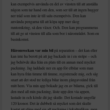
kan exempelvis använda en del av vinsten till att anställa
någon som tar hand om den, som ser till att ingen hugger
ner träd som inte är till salu exempelvis. Den kan
använda pengarna till att köpa upp mer skog
runtomkring, så den växer. Och. Den kan programmeras
till att ge ut vinsten till alla som bor i närområdet. Som en
basinkomst.
Häromveckan var min bil
på reparation – det kan eller
kan inte ha berott på att jag backade in i en stolpe – och
jag behövde åka från en plats till en annan med mycket
packning. Jag laddade ner en app för elbilar som man
kan hyra från timme till timme, registrerade mig, och såg
snart att det stod tre lediga bilar inom gångavstånd från
mitt hem. Via min app bokade jag en av bilarna, gick till
den med all min packning, låste upp den via appen,
lastade in och körde dit jag skulle. Det kostade ungefär
120 kronor. Det är dubbelt så mycket som det skulle
kostat att släpa med sig all packning i lokaltrafiken, men