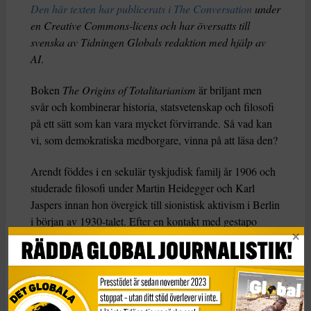
Den här texten har publicerats i The Conversation
under
en Creative Commons-licens och har översatts till
svenska av Tidningen Globals redaktion med hjälp av
AI
.
Boken
The Origins of Totalitarianism
är briljant men
svår och kombinerar historia, statsvetenskap och filosofi
på ett sätt som kan vara mycket förvirrande. Så vad kan
vi, som demokratiska medborgare, vinna på att läsa den?
Arendt föddes i en sekulär tyskjudisk familj år 1906 och
studerade filosofi under Martin Heidegger och Karl
Jaspers innan hon övergick till sionistisk aktivism i Berlin
i början av 1930-talet. Efter en kontakt med gestapo
flydde hon till Frankrike och lämnade Europa 1941 för
USA. Så när hon började forska om boken Origins i
början av 1940-talet var hon inte främmande för
totalitarism.