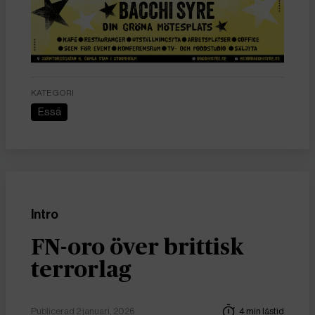
KATEGORI
Essä
Intro
FN-oro över brittisk
terrorlag
Publicerad 2 januari, 2026
4 min lästid