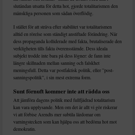
slutändan utsatta för detta hot, gjorde totalitarismen den
mänskliga personen som sådan överflödig.
I stället för att sträva efter stabilitet var totalitarismen
alltid en rörelse som ständigt anstiftade förändring. När
dess propaganda kolliderade med fakta, brutaliserade den
verkligheten tills fakta överensstämde. Dess ideala
subjekt trodde inte bara på dess lögner: de fann inte
längre skillnaden mellan sanning och falskhet
meningsfull. Detta var postfaktisk politik, eller ”post-
sanningspolitik”, i sin mest extrema form.
Sunt förnuft kommer inte att rädda oss
Att jämföra dagens politik med fullfjädrad totalitarism
kan vara upplysande. Men om det är allt vi gör riskerar
vi att förbise Arendts mer subtila lärdomar om
varningstecken som kan hjälpa oss att bedöma hot mot
demokratin.