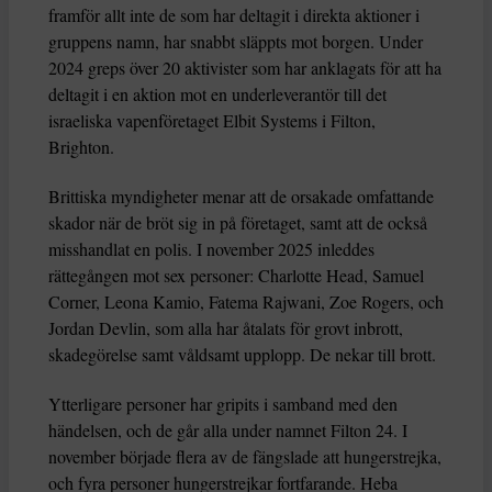
framför allt inte de som har deltagit i direkta aktioner i
gruppens namn, har snabbt släppts mot borgen. Under
2024 greps över 20 aktivister som har anklagats för att ha
deltagit i en aktion mot en underleverantör till det
israeliska vapenföretaget Elbit Systems i Filton,
Brighton.
Brittiska myndigheter menar att de orsakade omfattande
skador när de bröt sig in på företaget, samt att de också
misshandlat en polis. I november 2025 inleddes
rättegången mot sex personer: Charlotte Head, Samuel
Corner, Leona Kamio, Fatema Rajwani, Zoe Rogers, och
Jordan Devlin, som alla har åtalats för grovt inbrott,
skadegörelse samt våldsamt upplopp. De nekar till brott.
Ytterligare personer har gripits i samband med den
händelsen, och de går alla under namnet Filton 24. I
november började flera av de fängslade att hungerstrejka,
och fyra personer hungerstrejkar fortfarande. Heba