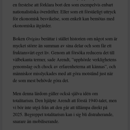
en frestelse att förklara bort den som exempelvis enbart
nationalistiska överdrifter. Eller som ett förståeligt uttryck
för ekonomisk besvikelse, som enkelt kan bemötas med
ekonomiska åtgärder.
Boken
Origins
berättar i stället historien om något som är
mycket större än summan av sina delar och som får ett
fruktansvärt eget liv. Genom att försöka reducera det till
välbekanta termer, sade Arendt, ”upphörde verklighetens
genomslag och chock av erfarenheterna att kännas”, och
människor misslyckades med att göra motstånd just när
de som mest behövde göra det.
Men denna lärdom gäller också själva idén om
totalitarism. Den hjälpte Arendt att förstå 1940-talet, men
vi bör inte utgå från att den går att tillämpa direkt på
2025. Begreppet totalitarism kan i sig bli distraherande,
snarare än mobiliserande.