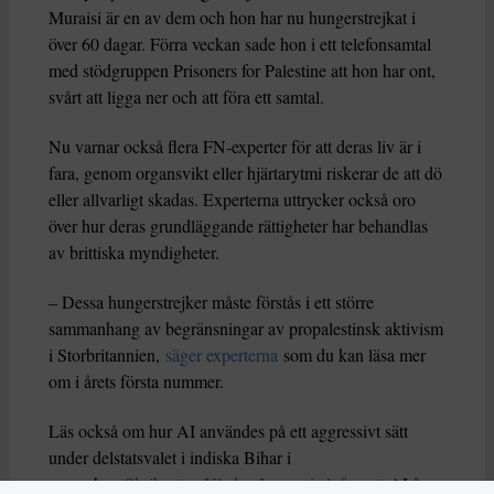
Muraisi är en av dem och hon har nu hungerstrejkat i
över 60 dagar. Förra veckan sade hon i ett telefonsamtal
med stödgruppen Prisoners for Palestine att hon har ont,
svårt att ligga ner och att föra ett samtal.
Nu varnar också flera FN-experter för att deras liv är i
fara, genom organsvikt eller hjärtarytmi riskerar de att dö
eller allvarligt skadas. Experterna uttrycker också oro
över hur deras grundläggande rättigheter har behandlas
av brittiska myndigheter.
– Dessa hungerstrejker måste förstås i ett större
sammanhang av begränsningar av propalestinsk aktivism
i Storbritannien,
säger experterna
som du kan läsa mer
om i årets första nummer.
Läs också om hur AI användes på ett aggressivt sätt
under delstatsvalet i indiska Bihar i
november.
Skribenten Vladan Lausevic lyfter att
AI å