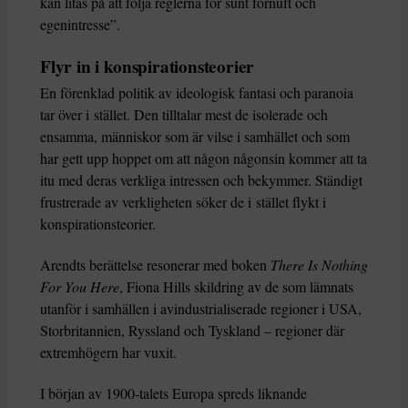
kan litas på att följa reglerna för sunt förnuft och
egenintresse”.
Flyr in i konspirationsteorier
En förenklad politik av ideologisk fantasi och paranoia
tar över i stället. Den tilltalar mest de isolerade och
ensamma, människor som är vilse i samhället och som
har gett upp hoppet om att någon någonsin kommer att ta
itu med deras verkliga intressen och bekymmer. Ständigt
frustrerade av verkligheten söker de i stället flykt i
konspirationsteorier.
Arendts berättelse resonerar med boken
There Is Nothing
For You Here
, Fiona Hills skildring av de som lämnats
utanför i samhällen i avindustrialiserade regioner i USA,
Storbritannien, Ryssland och Tyskland – regioner där
extremhögern har vuxit.
I början av 1900-talets Europa spreds liknande