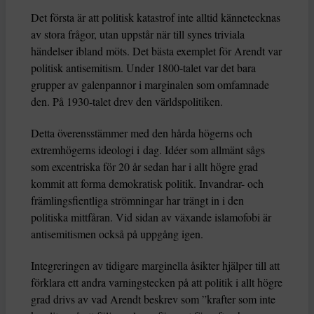
Det första är att politisk katastrof inte alltid kännetecknas
av stora frågor, utan uppstår när till synes triviala
händelser ibland möts. Det bästa exemplet för Arendt var
politisk antisemitism. Under 1800-talet var det bara
grupper av galenpannor i marginalen som omfamnade
den. På 1930-talet drev den världspolitiken.
Detta överensstämmer med den hårda högerns och
extremhögerns ideologi i dag. Idéer som allmänt sågs
som excentriska för 20 år sedan har i allt högre grad
kommit att forma demokratisk politik. Invandrar- och
främlingsfientliga strömningar har trängt in i den
politiska mittfåran. Vid sidan av växande islamofobi är
antisemitismen också på uppgång igen.
Integreringen av tidigare marginella åsikter hjälper till att
förklara ett andra varningstecken på att politik i allt högre
grad drivs av vad Arendt beskrev som ”krafter som inte