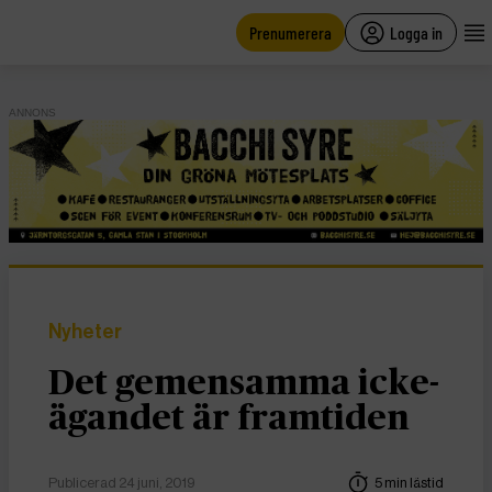
main
content
Prenumerera
Logga in
ANNONS
Nyheter
Det gemensamma icke-
ägandet är framtiden
Publicerad 24 juni, 2019
5 min lästid