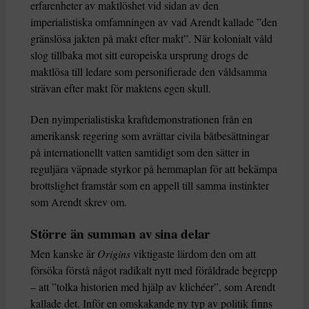
erfarenheter av maktlöshet vid sidan av den
imperialistiska omfamningen av vad Arendt kallade ”den
gränslösa jakten på makt efter makt”. När kolonialt våld
slog tillbaka mot sitt europeiska ursprung drogs de
maktlösa till ledare som personifierade den våldsamma
strävan efter makt för maktens egen skull.
Den nyimperialistiska kraftdemonstrationen från en
amerikansk regering som avrättar civila båtbesättningar
på internationellt vatten samtidigt som den sätter in
reguljära väpnade styrkor på hemmaplan för att bekämpa
brottslighet framstår som en appell till samma instinkter
som Arendt skrev om.
Större än summan av sina delar
Men kanske är
Origins
viktigaste lärdom den om att
försöka förstå något radikalt nytt med föråldrade begrepp
– att ”tolka historien med hjälp av klichéer”, som Arendt
kallade det. Inför en omskakande ny typ av politik finns