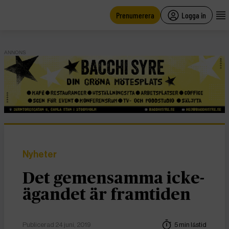
main
content
Prenumerera
Logga in
ANNONS
Nyheter
Det gemensamma icke-
ägandet är framtiden
Publicerad 24 juni, 2019
5 min lästid