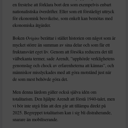
en frestelse att förklara bort den som exempelvis enbart
nationalistiska överdrifter. Eller som ett förståeligt uttryck
för ekonomisk besvikelse, som enkelt kan bemötas med
ekonomiska åtgärder.
Boken
Origins
berättar i stället historien om något som är
mycket större än summan av sina delar och som får ett
fruktansvärt eget liv. Genom att försöka reducera det till
välbekanta termer, sade Arendt, ”upphörde verklighetens
genomslag och chock av erfarenheterna att kännas”, och
människor misslyckades med att göra motstånd just när
de som mest behövde göra det.
Men denna lärdom gäller också själva idén om
totalitarism. Den hjälpte Arendt att förstå 1940-talet, men
vi bör inte utgå från att den går att tillämpa direkt på
2025. Begreppet totalitarism kan i sig bli distraherande,
snarare än mobiliserande.