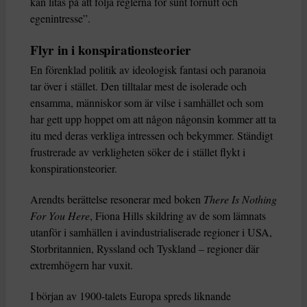
kan litas på att följa reglerna för sunt förnuft och
egenintresse”.
Flyr in i konspirationsteorier
En förenklad politik av ideologisk fantasi och paranoia
tar över i stället. Den tilltalar mest de isolerade och
ensamma, människor som är vilse i samhället och som
har gett upp hoppet om att någon någonsin kommer att ta
itu med deras verkliga intressen och bekymmer. Ständigt
frustrerade av verkligheten söker de i stället flykt i
konspirationsteorier.
Arendts berättelse resonerar med boken
There Is Nothing
For You Here
, Fiona Hills skildring av de som lämnats
utanför i samhällen i avindustrialiserade regioner i USA,
Storbritannien, Ryssland och Tyskland – regioner där
extremhögern har vuxit.
I början av 1900-talets Europa spreds liknande