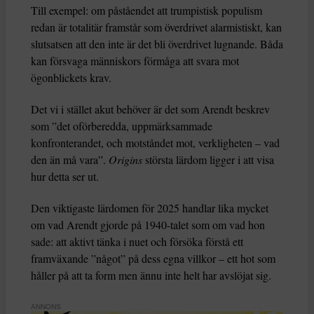
Till exempel: om påståendet att trumpistisk populism
redan är totalitär framstår som överdrivet alarmistiskt, kan
slutsatsen att den inte är det bli överdrivet lugnande. Båda
kan försvaga människors förmåga att svara mot
ögonblickets krav.
Det vi i stället akut behöver är det som Arendt beskrev
som ”det oförberedda, uppmärksammade
konfronterandet, och motståndet mot, verkligheten – vad
den än må vara”.
Origins
största lärdom ligger i att visa
hur detta ser ut.
Den viktigaste lärdomen för 2025 handlar lika mycket
om vad Arendt gjorde på 1940-talet som om vad hon
sade: att aktivt tänka i nuet och försöka förstå ett
framväxande ”något” på dess egna villkor – ett hot som
håller på att ta form men ännu inte helt har avslöjat sig.
ANNONS