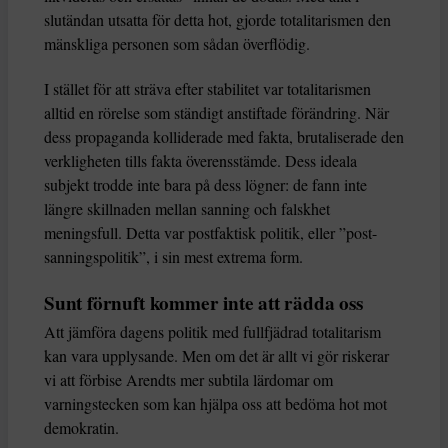
slutändan utsatta för detta hot, gjorde totalitarismen den
mänskliga personen som sådan överflödig.
I stället för att sträva efter stabilitet var totalitarismen
alltid en rörelse som ständigt anstiftade förändring. När
dess propaganda kolliderade med fakta, brutaliserade den
verkligheten tills fakta överensstämde. Dess ideala
subjekt trodde inte bara på dess lögner: de fann inte
längre skillnaden mellan sanning och falskhet
meningsfull. Detta var postfaktisk politik, eller ”post-
sanningspolitik”, i sin mest extrema form.
Sunt förnuft kommer inte att rädda oss
Att jämföra dagens politik med fullfjädrad totalitarism
kan vara upplysande. Men om det är allt vi gör riskerar
vi att förbise Arendts mer subtila lärdomar om
varningstecken som kan hjälpa oss att bedöma hot mot
demokratin.