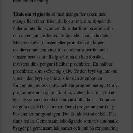
traditionell mening.
Tänk om vi gjorde
så med många fler saker, med
många fler sfärer. Bilen du kör är inte din, skogen du
fäller är inte din, scootern du rullar fram på är inte din –
och ingen annans heller, för ägande är så jäkla dåtid.
Materialet eller tjänsten eller produkten du köper
resulterar inte i en vinst för de redan superrika utan
vinsten betalas ut till dig själv, så du kan fortsätta
investera dina pengar i hållbar produktion. En hållbar
produktion som sköter sig själv, för den bryr sig inte om
vinst – den bryr sig inte alls för den är enbart en
förlängning av oss själva och vår programmering. Om vi
programmerar skog, mark, djur, vatten, hus, mat, till att
äga sig själva och dela ut sin vinst till alla – så kommer
de göra det. Vi bestämmer. Det vi programmerar i dag
bestämmer morgondagen. Det är faktiskt så enkelt. Det
finns redan. Gemensamt icke-ägande som per automatik
bygger på gemensam hållbarhet och inte på exploatering