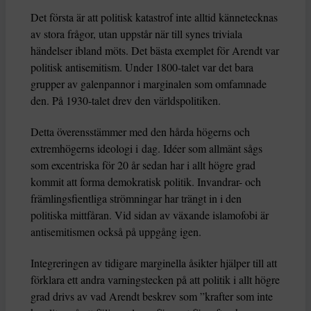
Det första är att politisk katastrof inte alltid kännetecknas
av stora frågor, utan uppstår när till synes triviala
händelser ibland möts. Det bästa exemplet för Arendt var
politisk antisemitism. Under 1800-talet var det bara
grupper av galenpannor i marginalen som omfamnade
den. På 1930-talet drev den världspolitiken.
Detta överensstämmer med den hårda högerns och
extremhögerns ideologi i dag. Idéer som allmänt sågs
som excentriska för 20 år sedan har i allt högre grad
kommit att forma demokratisk politik. Invandrar- och
främlingsfientliga strömningar har trängt in i den
politiska mittfåran. Vid sidan av växande islamofobi är
antisemitismen också på uppgång igen.
Integreringen av tidigare marginella åsikter hjälper till att
förklara ett andra varningstecken på att politik i allt högre
grad drivs av vad Arendt beskrev som ”krafter som inte