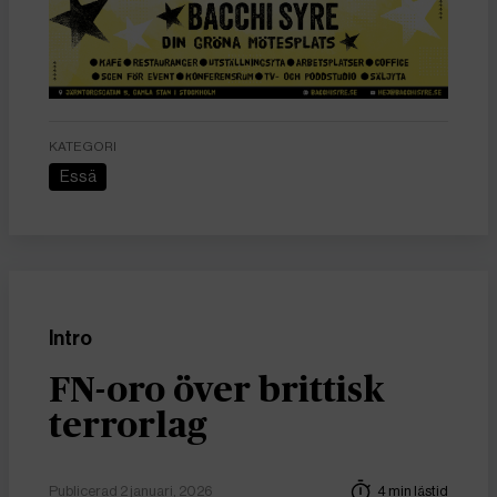
KATEGORI
Essä
Intro
FN-oro över brittisk
terrorlag
Publicerad 2 januari, 2026
4 min lästid