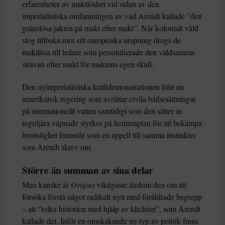
erfarenheter av maktlöshet vid sidan av den
imperialistiska omfamningen av vad Arendt kallade ”den
gränslösa jakten på makt efter makt”. När kolonialt våld
slog tillbaka mot sitt europeiska ursprung drogs de
maktlösa till ledare som personifierade den våldsamma
strävan efter makt för maktens egen skull.
Den nyimperialistiska kraftdemonstrationen från en
amerikansk regering som avrättar civila båtbesättningar
på internationellt vatten samtidigt som den sätter in
reguljära väpnade styrkor på hemmaplan för att bekämpa
brottslighet framstår som en appell till samma instinkter
som Arendt skrev om.
Större än summan av sina delar
Men kanske är
Origins
viktigaste lärdom den om att
försöka förstå något radikalt nytt med föråldrade begrepp
– att ”tolka historien med hjälp av klichéer”, som Arendt
kallade det. Inför en omskakande ny typ av politik finns