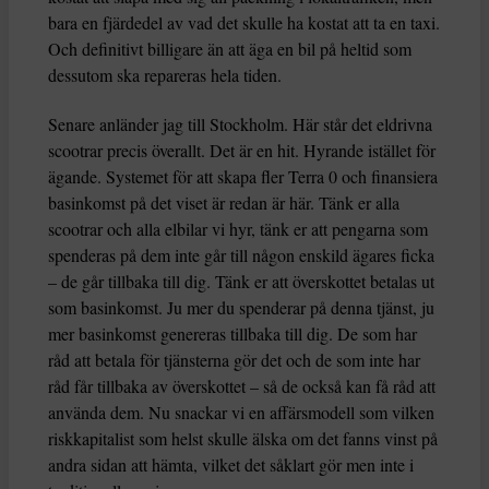
bara en fjärdedel av vad det skulle ha kostat att ta en taxi.
Och definitivt billigare än att äga en bil på heltid som
dessutom ska repareras hela tiden.
Senare anländer jag till Stockholm. Här står det eldrivna
scootrar precis överallt. Det är en hit. Hyrande istället för
ägande. Systemet för att skapa fler Terra 0 och finansiera
basinkomst på det viset är redan är här. Tänk er alla
scootrar och alla elbilar vi hyr, tänk er att pengarna som
spenderas på dem inte går till någon enskild ägares ficka
– de går tillbaka till dig. Tänk er att överskottet betalas ut
som basinkomst. Ju mer du spenderar på denna tjänst, ju
mer basinkomst genereras tillbaka till dig. De som har
råd att betala för tjänsterna gör det och de som inte har
råd får tillbaka av överskottet – så de också kan få råd att
använda dem. Nu snackar vi en affärsmodell som vilken
riskkapitalist som helst skulle älska om det fanns vinst på
andra sidan att hämta, vilket det såklart gör men inte i