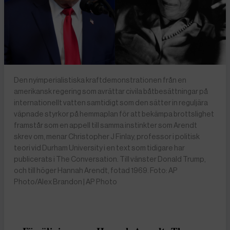
Den nyimperialistiska kraftdemonstrationen från en
amerikansk regering som avrättar civila båtbesättningar på
internationellt vatten samtidigt som den sätter in reguljära
väpnade styrkor på hemmaplan för att bekämpa brottslighet
framstår som en appell till samma instinkter som Arendt
skrev om, menar Christopher J Finlay, professor i politisk
teori vid Durham University i en text som tidigare har
publicerats i The Conversation. Till vänster Donald Trump,
och till höger Hannah Arendt, fotad 1969. Foto: AP
Photo/Alex Brandon | AP Photo