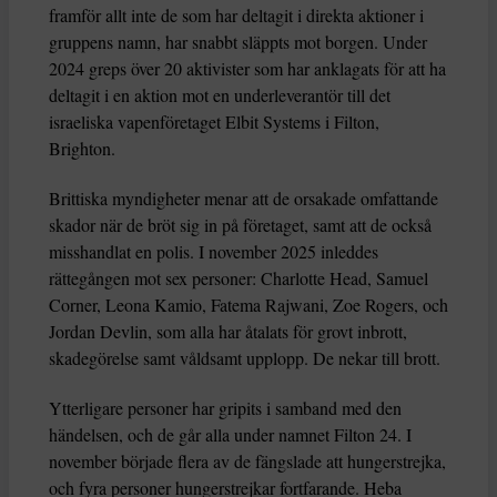
framför allt inte de som har deltagit i direkta aktioner i
gruppens namn, har snabbt släppts mot borgen. Under
2024 greps över 20 aktivister som har anklagats för att ha
deltagit i en aktion mot en underleverantör till det
israeliska vapenföretaget Elbit Systems i Filton,
Brighton.
Brittiska myndigheter menar att de orsakade omfattande
skador när de bröt sig in på företaget, samt att de också
misshandlat en polis. I november 2025 inleddes
rättegången mot sex personer: Charlotte Head, Samuel
Corner, Leona Kamio, Fatema Rajwani, Zoe Rogers, och
Jordan Devlin, som alla har åtalats för grovt inbrott,
skadegörelse samt våldsamt upplopp. De nekar till brott.
Ytterligare personer har gripits i samband med den
händelsen, och de går alla under namnet Filton 24. I
november började flera av de fängslade att hungerstrejka,
och fyra personer hungerstrejkar fortfarande. Heba