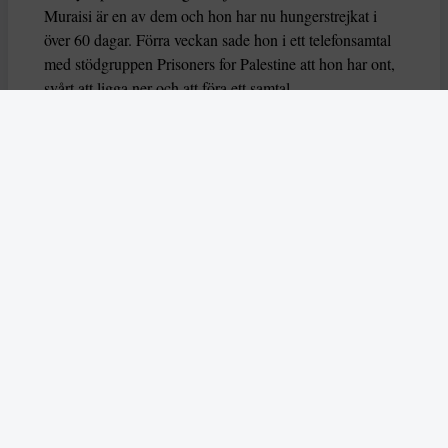
Muraisi är en av dem och hon har nu hungerstrejkat i
över 60 dagar. Förra veckan sade hon i ett telefonsamtal
med stödgruppen Prisoners for Palestine att hon har ont,
svårt att ligga ner och att föra ett samtal.
Nu varnar också flera FN-experter för att deras liv är i
fara, genom organsvikt eller hjärtarytmi riskerar de att dö
eller allvarligt skadas. Experterna uttrycker också oro
över hur deras grundläggande rättigheter har behandlas
av brittiska myndigheter.
– Dessa hungerstrejker måste förstås i ett större
sammanhang av begränsningar av propalestinsk aktivism
i Storbritannien,
säger experterna
som du kan läsa mer
om i årets första nummer.
Läs också om hur AI användes på ett aggressivt sätt
under delstatsvalet i indiska Bihar i
november.
Skribenten Vladan Lausevic lyfter att
AI å