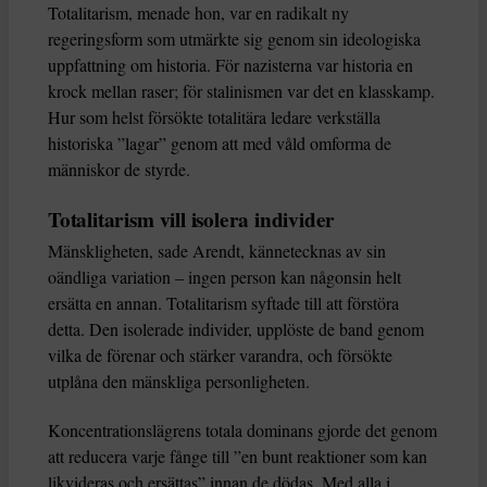
Totalitarism, menade hon, var en radikalt ny
regeringsform som utmärkte sig genom sin ideologiska
uppfattning om historia. För nazisterna var historia en
krock mellan raser; för stalinismen var det en klasskamp.
Hur som helst försökte totalitära ledare verkställa
historiska ”lagar” genom att med våld omforma de
människor de styrde.
Totalitarism vill isolera individer
Mänskligheten, sade Arendt, kännetecknas av sin
oändliga variation – ingen person kan någonsin helt
ersätta en annan. Totalitarism syftade till att förstöra
detta. Den isolerade individer, upplöste de band genom
vilka de förenar och stärker varandra, och försökte
utplåna den mänskliga personligheten.
Koncentrationslägrens totala dominans gjorde det genom
att reducera varje fånge till ”en bunt reaktioner som kan
likvideras och ersättas” innan de dödas. Med alla i