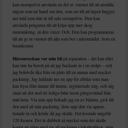
kan exempelvis använda en del av vinsten till att anställa
någon som tar hand om den, som ser till att ingen hugger
ner träd som inte är till salu exempelvis. Den kan
använda pengarna till att köpa upp mer skog
runtomkring, så den växer. Och. Den kan programmeras
till att ge ut vinsten till alla som bor i närområdet. Som en
basinkomst.
Häromveckan var min bil
på reparation – det kan eller
kan inte ha berott på att jag backade in i en stolpe – och
jag behövde åka från en plats till en annan med mycket
packning. Jag laddade ner en app för elbilar som man
kan hyra från timme till timme, registrerade mig, och såg
snart att det stod tre lediga bilar inom gångavstånd från
mitt hem. Via min app bokade jag en av bilarna, gick till
den med all min packning, låste upp den via appen,
lastade in och körde dit jag skulle. Det kostade ungefär
120 kronor. Det är dubbelt så mycket som det skulle
kostat att släpa med sig all packning i lokaltrafiken, men