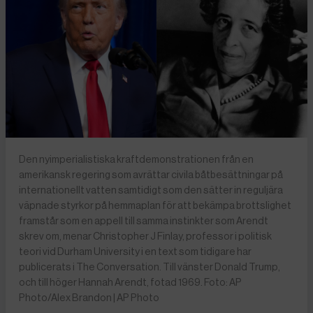
Den nyimperialistiska kraftdemonstrationen från en
amerikansk regering som avrättar civila båtbesättningar på
internationellt vatten samtidigt som den sätter in reguljära
väpnade styrkor på hemmaplan för att bekämpa brottslighet
framstår som en appell till samma instinkter som Arendt
skrev om, menar Christopher J Finlay, professor i politisk
teori vid Durham University i en text som tidigare har
publicerats i The Conversation. Till vänster Donald Trump,
och till höger Hannah Arendt, fotad 1969. Foto: AP
Photo/Alex Brandon | AP Photo