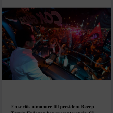
En seriös utmanare till president Recep
Tayyip Erdogan har presenterat sig. Så