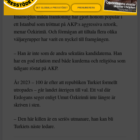
Seriös utmanare
DET GLOBALA PRESSTÖDET
PRENUMERERA
Imamoğlus milda framtoning har gjort honom populär i
ett Istanbul som tröttnat på AKP:s aggressiva retorik,
menar Özkirimli. Och förmågan att tilltala flera olika
väljargrupper har varit en nyckel till framgången.
– Han är inte som de andra sekulära kandidaterna. Han
har en god relation med både kurderna och religiösa som
tidigare röstat på AKP.
År 2023 – 100 år efter att republiken Turkiet formellt
utropades – går landet återigen till val. Ett val där
Erdogans seger enligt Umut Özkirimli inte längre är
skriven i sten.
– Den här killen är en seriös utmanare, han kan bli
Turkiets näste ledare.