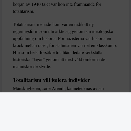
början av 1940-talet var hon inte främmande för
totalitarism.
Totalitarism, menade hon, var en radikalt ny
regeringsform som utmärkte sig genom sin ideologiska
uppfattning om historia. För nazisterna var historia en
krock mellan raser; för stalinismen var det en klasskamp.
Hur som helst försökte totalitära ledare verkställa
historiska ”lagar” genom att med våld omforma de
människor de styrde.
Totalitarism vill isolera individer
Mänskligheten, sade Arendt, kännetecknas av sin
oändliga variation – ingen person kan någonsin helt
ersätta en annan. Totalitarism syftade till att förstöra
detta. Den isolerade individer, upplöste de band genom
vilka de förenar och stärker varandra, och försökte
utplåna den mänskliga personligheten.