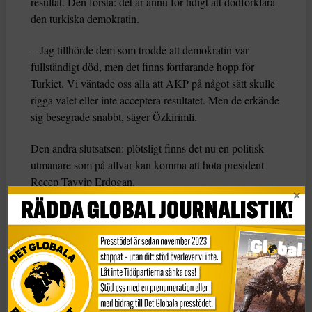
resultat. Den första: det är ännu för tidigt att dödförklara
den turkiska demokratin.
– Jag tillhörde dem som trodde att demokratin var
fullständigt död, men det finns fortfarande hopp för
Turkiet. Vi väntade oss alla att AKP på något sätt skulle
rigga valet eller inte acceptera resultatet. Men de erkände
sig besegrade snabbt, säger Özkirimli.
Den andra slutsatsen: plötsligt finns det nu en politisk
utmanare som på allvar kan komma att hota president
Recep Tayyip Erdogan.
– Det här är per automatik stort, borgmästaren i Istanbul
är alltid en kandidat för större uppdrag. Erdogan kom
själv från borgmästarskapet i Istanbul. Imamoğlu kom
från ingenstans, från ett litet distrikt, och ingen statsvetare
hade hört talas om honom för sex månader sedan, säger
Özkirimli.