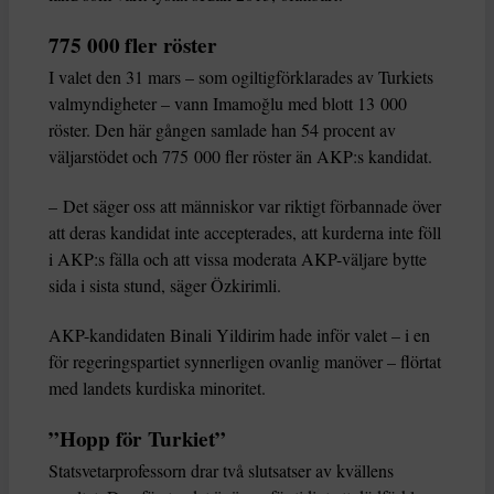
775 000 fler röster
I valet den 31 mars – som ogiltigförklarades av Turkiets
valmyndigheter – vann Imamoğlu med blott 13 000
röster. Den här gången samlade han 54 procent av
väljarstödet och 775 000 fler röster än AKP:s kandidat.
– Det säger oss att människor var riktigt förbannade över
att deras kandidat inte accepterades, att kurderna inte föll
i AKP:s fälla och att vissa moderata AKP-väljare bytte
sida i sista stund, säger Özkirimli.
AKP-kandidaten Binali Yildirim hade inför valet – i en
för regeringspartiet synnerligen ovanlig manöver – flörtat
med landets kurdiska minoritet.
”Hopp för Turkiet”
Statsvetarprofessorn drar två slutsatser av kvällens