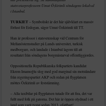
statsvetarprofessorn Umut Özkirimli söndagens lokalval
i Istanbul.
TURKIET
– Symboliskt är det här självklart en massiv
förlust för Erdogan, säger Umut Özkirimli till TT.
Han är professor i statsvetenskap vid Centrum för
Mellanösternstudier på Lunds universitet, turkisk
medborgare, och landade i Istanbul lagom till att
resultatet från söndagens borgmästarval offentliggjordes.
Oppositionella Republikanska folkpartiets kandidat
Ekrem Imamoğlu slog med god marginal sin motståndare
från regeringspartiet AKP och redan på flygplatsen
möttes Özkirimli av feststämning.
– Alla taxibilar på flygplatsen tutade för att fira, det var
fullt med folk på gatorna. Det här är öppen olydnad i ett
land som varit tystat sedan 2013, ofattbart!