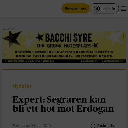
main
content
Prenumerera
Logga in
ANNONS
Nyheter
Expert: Segraren kan
bli ett hot mot Erdogan
Publicerad 24 juni, 2019
3 min lästid