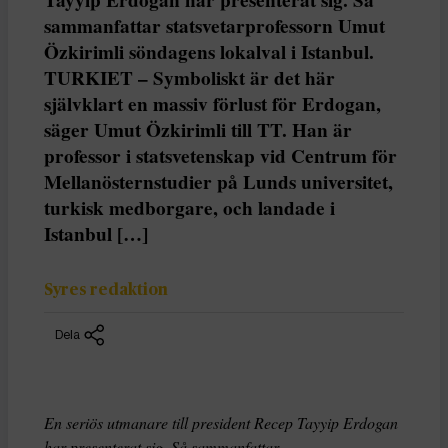
sammanfattar statsvetarprofessorn Umut
Özkirimli söndagens lokalval i Istanbul.
TURKIET – Symboliskt är det här
självklart en massiv förlust för Erdogan,
säger Umut Özkirimli till TT. Han är
professor i statsvetenskap vid Centrum för
Mellanösternstudier på Lunds universitet,
turkisk medborgare, och landade i
Istanbul […]
Syres redaktion
Dela
En seriös utmanare till president Recep Tayyip Erdogan
har presenterat sig. Så sammanfattar