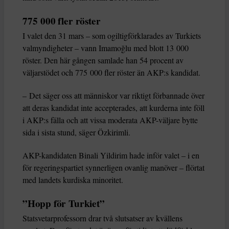
775 000 fler röster
I valet den 31 mars – som ogiltigförklarades av Turkiets
valmyndigheter – vann Imamoğlu med blott 13 000
röster. Den här gången samlade han 54 procent av
väljarstödet och 775 000 fler röster än AKP:s kandidat.
– Det säger oss att människor var riktigt förbannade över
att deras kandidat inte accepterades, att kurderna inte föll
i AKP:s fälla och att vissa moderata AKP-väljare bytte
sida i sista stund, säger Özkirimli.
AKP-kandidaten Binali Yildirim hade inför valet – i en
för regeringspartiet synnerligen ovanlig manöver – flörtat
med landets kurdiska minoritet.
”Hopp för Turkiet”
Statsvetarprofessorn drar två slutsatser av kvällens