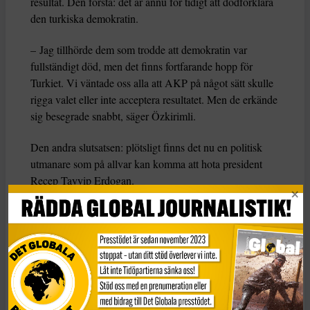
resultat. Den första: det är ännu för tidigt att dödförklara
den turkiska demokratin.
– Jag tillhörde dem som trodde att demokratin var
fullständigt död, men det finns fortfarande hopp för
Turkiet. Vi väntade oss alla att AKP på något sätt skulle
rigga valet eller inte acceptera resultatet. Men de erkände
sig besegrade snabbt, säger Özkirimli.
Den andra slutsatsen: plötsligt finns det nu en politisk
utmanare som på allvar kan komma att hota president
Recep Tayyip Erdogan.
– Det här är per automatik stort, borgmästaren i Istanbul
är alltid en kandidat för större uppdrag. Erdogan kom
själv från borgmästarskapet i Istanbul. Imamoğlu kom
från ingenstans, från ett litet distrikt, och ingen statsvetare
hade hört talas om honom för sex månader sedan, säger
Özkirimli.