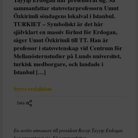
sammanfattar statsvetarprofessorn Umut
Özkirimli söndagens lokalval i Istanbul.
TURKIET – Symboliskt är det här
självklart en massiv förlust för Erdogan,
säger Umut Özkirimli till TT. Han är
professor i statsvetenskap vid Centrum för
Mellanösternstudier på Lunds universitet,
turkisk medborgare, och landade i
Istanbul […]
Syres redaktion
Dela
En seriös utmanare till president Recep Tayyip Erdogan
har presenterat sig. Så sammanfattar