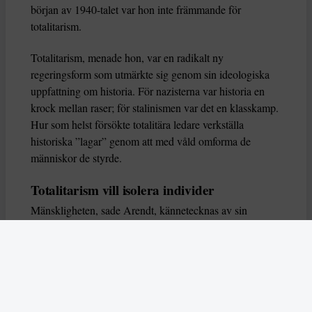
början av 1940-talet var hon inte främmande för
totalitarism.
Totalitarism, menade hon, var en radikalt ny
regeringsform som utmärkte sig genom sin ideologiska
uppfattning om historia. För nazisterna var historia en
krock mellan raser; för stalinismen var det en klasskamp.
Hur som helst försökte totalitära ledare verkställa
historiska ”lagar” genom att med våld omforma de
människor de styrde.
Totalitarism vill isolera individer
Mänskligheten, sade Arendt, kännetecknas av sin
oändliga variation – ingen person kan någonsin helt
ersätta en annan. Totalitarism syftade till att förstöra
detta. Den isolerade individer, upplöste de band genom
vilka de förenar och stärker varandra, och försökte
utplåna den mänskliga personligheten.