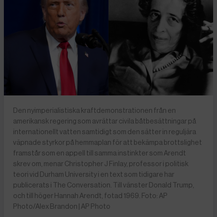
Den nyimperialistiska kraftdemonstrationen från en
amerikansk regering som avrättar civila båtbesättningar på
internationellt vatten samtidigt som den sätter in reguljära
väpnade styrkor på hemmaplan för att bekämpa brottslighet
framstår som en appell till samma instinkter som Arendt
skrev om, menar Christopher J Finlay, professor i politisk
teori vid Durham University i en text som tidigare har
publicerats i The Conversation. Till vänster Donald Trump,
och till höger Hannah Arendt, fotad 1969. Foto: AP
Photo/Alex Brandon | AP Photo