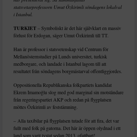
statsvetarprofessorn Umut Özkirimli söndagens lokalval
i Istanbul.
TURKIET
– Symboliskt är det här självklart en massiv
förlust för Erdogan, säger Umut Özkirimli till TT.
Han är professor i statsvetenskap vid Centrum för
Mellanösternstudier på Lunds universitet, turkisk
medborgare, och landade i Istanbul lagom till att
resultatet från söndagens borgmästarval offentliggjordes.
Oppositionella Republikanska folkpartiets kandidat
Ekrem Imamoğlu slog med god marginal sin motståndare
från regeringspartiet AKP och redan på flygplatsen
möttes Özkirimli av feststämning.
– Alla taxibilar på flygplatsen tutade för att fira, det var
fullt med folk på gatorna. Det här är öppen olydnad i ett
land som varit tystat sedan 2013, ofattbart!