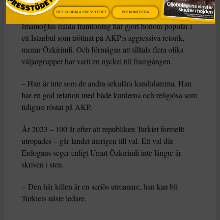
Seriös utmanare
DET GLOBALA PRESSTÖDET
PRENUMERERA
Imamoğlus milda framtoning har gjort honom populär i
ett Istanbul som tröttnat på AKP:s aggressiva retorik,
menar Özkirimli. Och förmågan att tilltala flera olika
väljargrupper har varit en nyckel till framgången.
– Han är inte som de andra sekulära kandidaterna. Han
har en god relation med både kurderna och religiösa som
tidigare röstat på AKP.
År 2023 – 100 år efter att republiken Turkiet formellt
utropades – går landet återigen till val. Ett val där
Erdogans seger enligt Umut Özkirimli inte längre är
skriven i sten.
– Den här killen är en seriös utmanare, han kan bli
Turkiets näste ledare.