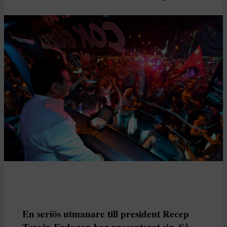
En seriös utmanare till president Recep
Tayyip Erdogan har presenterat sig. Så