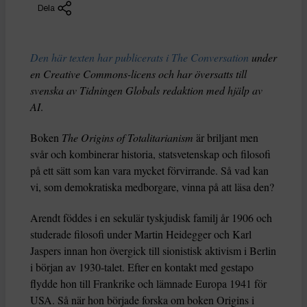
Dela
Den här texten har publicerats i The Conversation
under
en Creative Commons-licens och har översatts till
svenska av Tidningen Globals redaktion med hjälp av
AI
.
Boken
The Origins of Totalitarianism
är briljant men
svår och kombinerar historia, statsvetenskap och filosofi
på ett sätt som kan vara mycket förvirrande. Så vad kan
vi, som demokratiska medborgare, vinna på att läsa den?
Arendt föddes i en sekulär tyskjudisk familj år 1906 och
studerade filosofi under Martin Heidegger och Karl
Jaspers innan hon övergick till sionistisk aktivism i Berlin
i början av 1930-talet. Efter en kontakt med gestapo
flydde hon till Frankrike och lämnade Europa 1941 för
USA. Så när hon började forska om boken Origins i