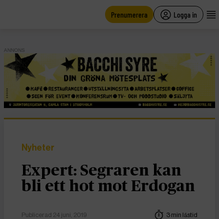
main
content
Prenumerera
Logga in
ANNONS
Nyheter
Expert: Segraren kan
bli ett hot mot Erdogan
Publicerad 24 juni, 2019
3 min lästid