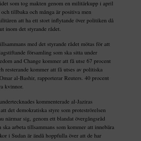
rådet som tog makten genom en militärkupp i april
am och tillbaka och många är positiva men
ären att ha ett stort inflytande över politiken då
lut inom det styrande rådet.
illsammans med det styrande rådet mötas för att
 lagstiftande församling som ska sitta under
eedom and Change kommer att få utse 67 procent
ch resterande kommer att få utses av politiska
 Omar al-Bashir, rapporterar Reuters. 40 procent
a kvinnor.
 undertecknades kommenterade al-Jaziras
 det demokratiska styre som proteströrelsen
 nu närmar sig, genom ett blandat övergångsråd
m ska arbeta tillsammans som kommer att innebära
r i Sudan är ändå hoppfulla över att de har