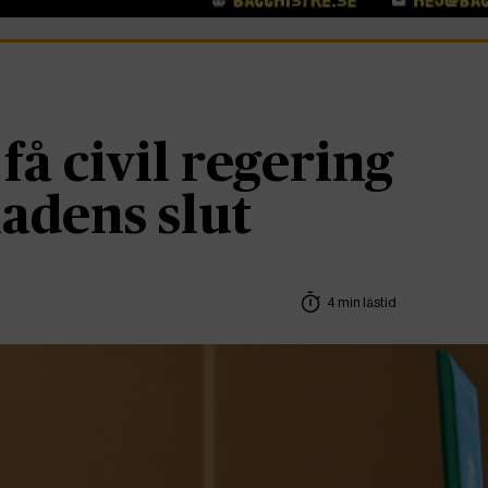
få civil regering
adens slut
4 min lästid