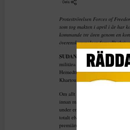
Dela
Proteströrelsen Forces of Freed
som tog makten i april i år har 
kommande tre åren genom en konst
överenskommelsen formellt skriva
SUDAN
I söndags undertecknades
militära övergångsrådets andr
Hemedti, och protestledaren Ah
Khartoum närvarade medlare från
Om allt går enligt planerna ska l
innan månaden är slut. Den konst
under en ceremoni i Khartoum d
totalt elva personer, i det styran
premiärminister utnämnas och en 