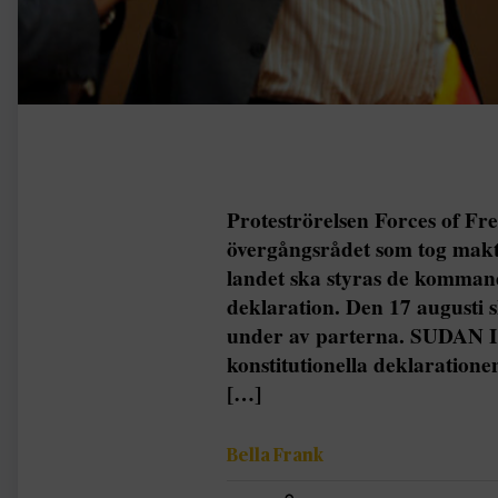
Proteströrelsen Forces of F
övergångsrådet som tog makt
landet ska styras de kommand
deklaration. Den 17 augusti 
under av parterna. SUDAN I
konstitutionella deklaration
[…]
Bella Frank