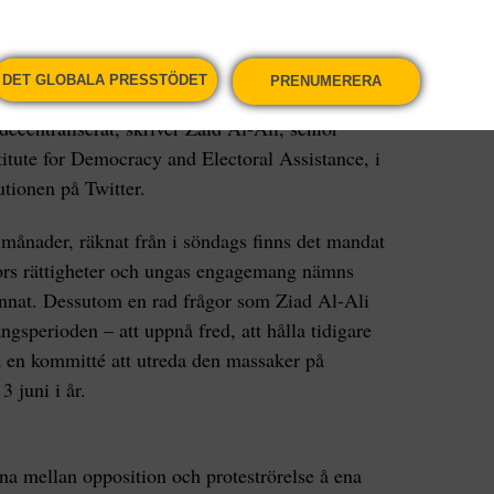
ng 20 sidor ersätter helt och hållet landets
DET GLOBALA PRESSTÖDET
PRENUMERERA
nen beskriver landet som demokratiskt,
 decentraliserat, skriver Zaid Al-Ali, senior
stitute for Democracy and Electoral Assistance, i
tionen på Twitter.
ånader, räknat från i söndags finns det mandat
nors rättigheter och ungas engagemang nämns
annat. Dessutom en rad frågor som Ziad Al-Ali
ångsperioden – att uppnå fred, att hålla tidigare
a en kommitté att utreda den massaker på
 juni i år.
a mellan opposition och proteströrelse å ena