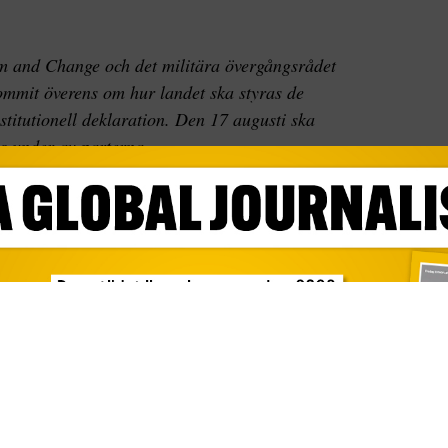
om and Change och det militära övergångsrådet
kommit överens om hur landet ska styras de
itutionell deklaration. Den 17 augusti ska
s under av parterna.
 den konstitutionella deklarationen av det
eman Mohamed Hamdan Dagalo, även känd som
med Rabie. Under ceremonin i huvudstaden
 Etiopien och Afrikanska unionen.
andet ha en civil premiärminister och regering
itutionella deklarationen kommer att undertecknas
en 17 augusti. Dagen därpå ska medlemmarna,
de rådet presenteras. Den 20 augusti ska en
regering ska presenteras den 28 augusti.