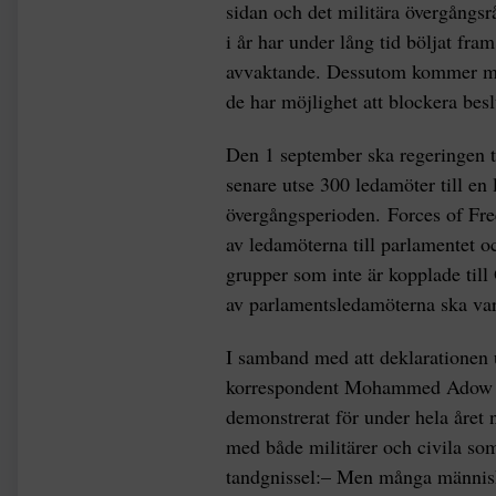
sidan och det militära övergångs
i år har under lång tid böljat fr
avvaktande. Dessutom kommer milit
de har möjlighet att blockera bes
Den 1 september ska regeringen t
senare utse 300 ledamöter till en
övergångsperioden. Forces of Fr
av ledamöterna till parlamentet o
grupper som inte är kopplade till
av parlamentsledamöterna ska var
I samband med att deklarationen
korrespondent Mohammed Adow att
demonstrerat för under hela året
med både militärer och civila so
tandgnissel:– Men många människo