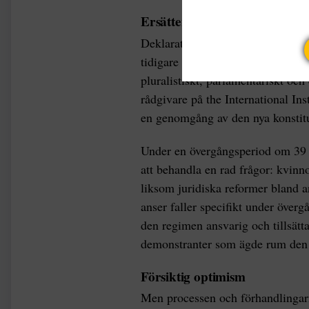
Ersätter grundlagen
Deklarationen som består av omkri
tidigare grundlag, och deklaratio
pluralistiskt, parlamentariskt och
rådgivare på the International In
en genomgång av den nya konstitu
Under en övergångsperiod om 39 m
att behandla en rad frågor: kvin
liksom juridiska reformer bland 
anser faller specifikt under överg
den regimen ansvarig och tillsätt
demonstranter som ägde rum den 3
Försiktig optimism
Men processen och förhandlingarn