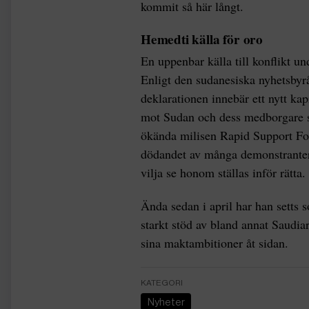
kommit så här långt.
Hemedti källa för oro
En uppenbar källa till konflikt 
Enligt den sudanesiska nyhetsbyr
deklarationen innebär ett nytt kap
mot Sudan och dess medborgare sk
ökända milisen Rapid Support For
dödandet av många demonstranter,
vilja se honom ställas inför rätta
Ända sedan i april har han setts
starkt stöd av bland annat Saudi
sina maktambitioner åt sidan.
KATEGORI
Nyheter