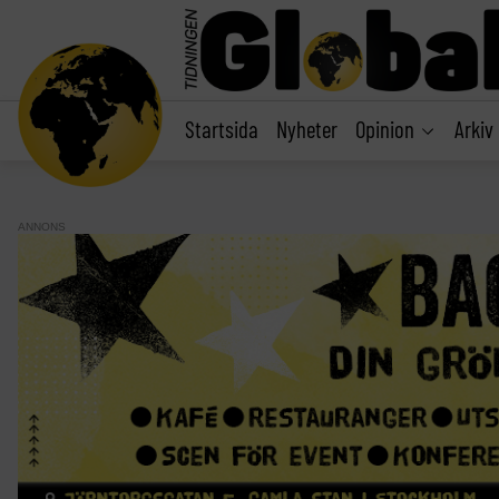
main
content
Startsida
Nyheter
Opinion
Arkiv
ANNONS