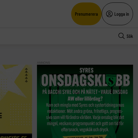
Prenumerera
Logga in
Sök
ANNONS