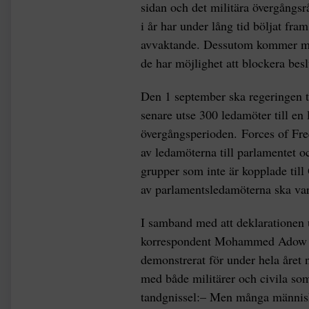
sidan och det militära övergångs
i år har under lång tid böljat fr
avvaktande. Dessutom kommer milit
de har möjlighet att blockera bes
Den 1 september ska regeringen t
senare utse 300 ledamöter till en
övergångsperioden. Forces of Fr
av ledamöterna till parlamentet o
grupper som inte är kopplade till
av parlamentsledamöterna ska var
I samband med att deklarationen
korrespondent Mohammed Adow att
demonstrerat för under hela året
med både militärer och civila so
tandgnissel:– Men många människo