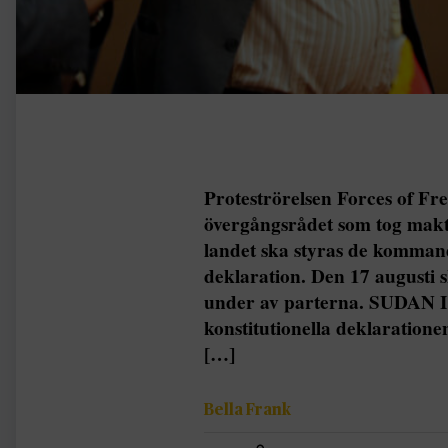
Proteströrelsen Forces of F
övergångsrådet som tog makt
landet ska styras de kommand
deklaration. Den 17 augusti 
under av parterna. SUDAN I
konstitutionella deklaration
[…]
Bella Frank