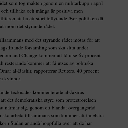
rådet som tog makten genom en militärkupp i april
am och tillbaka och många är positiva men
ären att ha ett stort inflytande över politiken då
lut inom det styrande rådet.
illsammans med det styrande rådet mötas för att
 lagstiftande församling som ska sitta under
eedom and Change kommer att få utse 67 procent
ch resterande kommer att få utses av politiska
 Omar al-Bashir, rapporterar Reuters. 40 procent
a kvinnor.
 undertecknades kommenterade al-Jaziras
 det demokratiska styre som proteströrelsen
 nu närmar sig, genom ett blandat övergångsråd
m ska arbeta tillsammans som kommer att innebära
r i Sudan är ändå hoppfulla över att de har