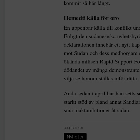
kommit så här långt.
Hemedti källa för oro
En uppenbar källa till konflikt 
Enligt den sudanesiska nyhetsbyr
deklarationen innebär ett nytt kap
mot Sudan och dess medborgare sk
ökända milisen Rapid Support For
dödandet av många demonstranter,
vilja se honom ställas inför rätta
Ända sedan i april har han setts
starkt stöd av bland annat Saudi
sina maktambitioner åt sidan.
KATEGORI
Nyheter