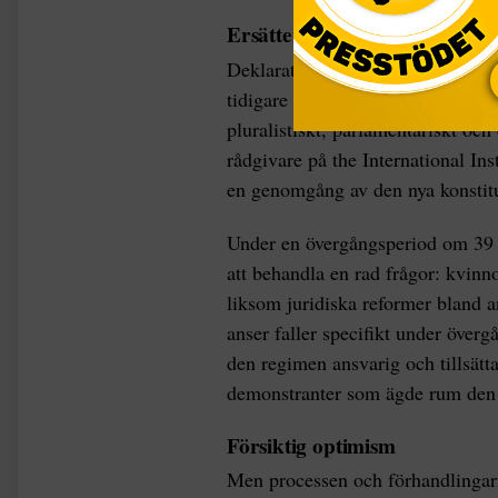
Ersätter grundlagen
Deklarationen som består av omkri
tidigare grundlag, och deklaratio
pluralistiskt, parlamentariskt och
rådgivare på the International In
en genomgång av den nya konstitu
Under en övergångsperiod om 39 m
att behandla en rad frågor: kvin
liksom juridiska reformer bland 
anser faller specifikt under överg
den regimen ansvarig och tillsätt
demonstranter som ägde rum den 3
Försiktig optimism
Men processen och förhandlingarn