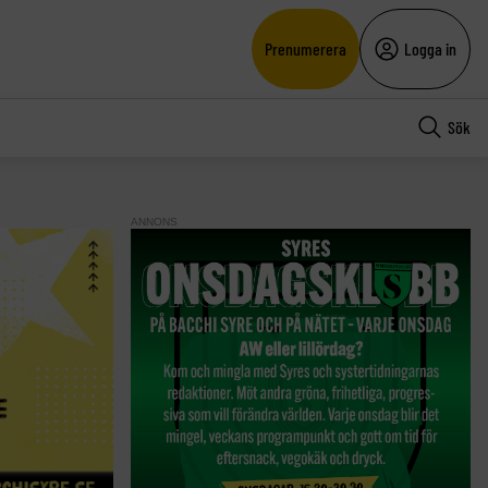
Prenumerera
Logga in
Sök
ANNONS