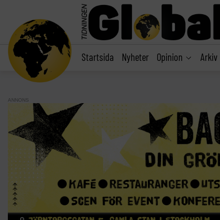
main
content
Startsida
Nyheter
Opinion
Arkiv
ANNONS