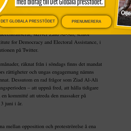
ng 20 sidor ersätter helt och hållet landets
DET GLOBALA PRESSTÖDET
PRENUMERERA
nen beskriver landet som demokratiskt,
 decentraliserat, skriver Zaid Al-Ali, senior
stitute for Democracy and Electoral Assistance, i
tionen på Twitter.
ånader, räknat från i söndags finns det mandat
nors rättigheter och ungas engagemang nämns
annat. Dessutom en rad frågor som Ziad Al-Ali
ångsperioden – att uppnå fred, att hålla tidigare
a en kommitté att utreda den massaker på
 juni i år.
a mellan opposition och proteströrelse å ena