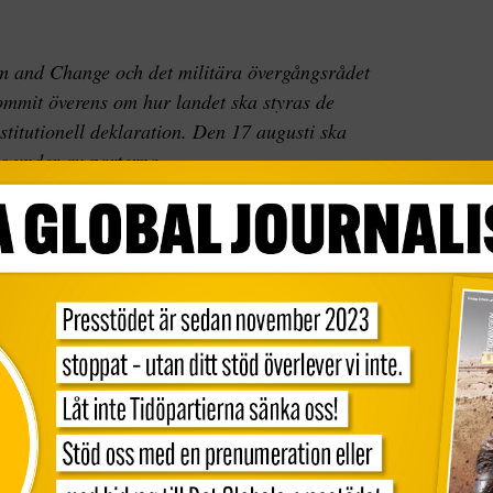
om and Change och det militära övergångsrådet
kommit överens om hur landet ska styras de
itutionell deklaration. Den 17 augusti ska
s under av parterna.
 den konstitutionella deklarationen av det
eman Mohamed Hamdan Dagalo, även känd som
med Rabie. Under ceremonin i huvudstaden
 Etiopien och Afrikanska unionen.
andet ha en civil premiärminister och regering
itutionella deklarationen kommer att undertecknas
en 17 augusti. Dagen därpå ska medlemmarna,
de rådet presenteras. Den 20 augusti ska en
regering ska presenteras den 28 augusti.