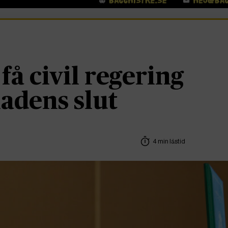
få civil regering
adens slut
4 min lästid