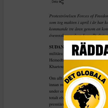
Dela
Proteströrelsen Forces of Freed
som tog makten i april i år har 
kommande tre åren genom en konst
överenskommelsen formellt skriva
SUDAN
I söndags undertecknades
militära övergångsrådets andr
Hemedti, och protestledaren Ah
Khartoum närvarade medlare från
Om allt går enligt planerna ska l
innan månaden är slut. Den konst
under en ceremoni i Khartoum d
totalt elva personer, i det styran
premiärminister utnämnas och en 