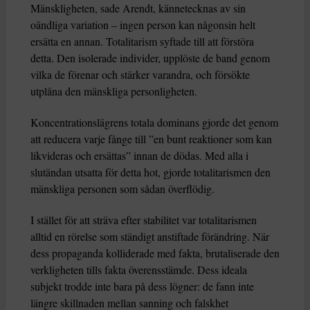
Mänskligheten, sade Arendt, kännetecknas av sin
oändliga variation – ingen person kan någonsin helt
ersätta en annan. Totalitarism syftade till att förstöra
detta. Den isolerade individer, upplöste de band genom
vilka de förenar och stärker varandra, och försökte
utplåna den mänskliga personligheten.
Koncentrationslägrens totala dominans gjorde det genom
att reducera varje fånge till ”en bunt reaktioner som kan
likvideras och ersättas” innan de dödas. Med alla i
slutändan utsatta för detta hot, gjorde totalitarismen den
mänskliga personen som sådan överflödig.
I stället för att sträva efter stabilitet var totalitarismen
alltid en rörelse som ständigt anstiftade förändring. När
dess propaganda kolliderade med fakta, brutaliserade den
verkligheten tills fakta överensstämde. Dess ideala
subjekt trodde inte bara på dess lögner: de fann inte
längre skillnaden mellan sanning och falskhet