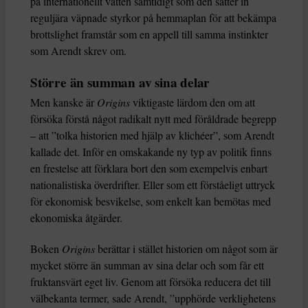
på internationellt vatten samtidigt som den sätter in
reguljära väpnade styrkor på hemmaplan för att bekämpa
brottslighet framstår som en appell till samma instinkter
som Arendt skrev om.
Större än summan av sina delar
Men kanske är
Origins
viktigaste lärdom den om att
försöka förstå något radikalt nytt med föråldrade begrepp
– att ”tolka historien med hjälp av klichéer”, som Arendt
kallade det. Inför en omskakande ny typ av politik finns
en frestelse att förklara bort den som exempelvis enbart
nationalistiska överdrifter. Eller som ett förståeligt uttryck
för ekonomisk besvikelse, som enkelt kan bemötas med
ekonomiska åtgärder.
Boken
Origins
berättar i stället historien om något som är
mycket större än summan av sina delar och som får ett
fruktansvärt eget liv. Genom att försöka reducera det till
välbekanta termer, sade Arendt, ”upphörde verklighetens