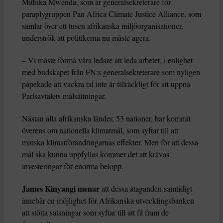
Mithika Mwenda, som är generalsekreterare för
paraplygruppen Pan Africa Climate Justice Alliance, som
samlar över ett tusen afrikanska miljöorganisationer,
underströk att politikerna nu måste agera.
– Vi måste förmå våra ledare att leda arbetet, i enlighet
med budskapet från FN:s generalsekreterare som nyligen
påpekade att vackra tal inte är tillräckligt för att uppnå
Parisavtalets målsättningar.
Nästan alla afrikanska länder, 53 nationer, har kommit
överens om nationella klimatmål, som syftar till att
minska klimatförändringarnas effekter. Men för att dessa
mål ska kunna uppfyllas kommer det att krävas
investeringar för enorma belopp.
James Kinyangi menar
att dessa åtaganden samtidigt
innebär en möjlighet för Afrikanska utvecklingsbanken
att stötta satsningar som syftar till att få fram de