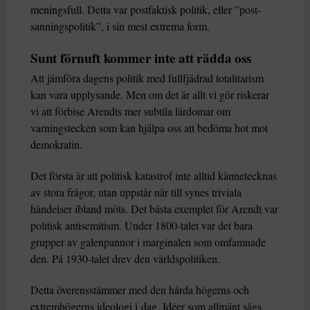
meningsfull. Detta var postfaktisk politik, eller ”post-
sanningspolitik”, i sin mest extrema form.
Sunt förnuft kommer inte att rädda oss
Att jämföra dagens politik med fullfjädrad totalitarism
kan vara upplysande. Men om det är allt vi gör riskerar
vi att förbise Arendts mer subtila lärdomar om
varningstecken som kan hjälpa oss att bedöma hot mot
demokratin.
Det första är att politisk katastrof inte alltid kännetecknas
av stora frågor, utan uppstår när till synes triviala
händelser ibland möts. Det bästa exemplet för Arendt var
politisk antisemitism. Under 1800-talet var det bara
grupper av galenpannor i marginalen som omfamnade
den. På 1930-talet drev den världspolitiken.
Detta överensstämmer med den hårda högerns och
extremhögerns ideologi i dag. Idéer som allmänt sågs