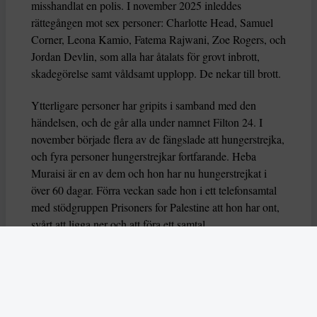
misshandlat en polis. I november 2025 inleddes
rättegången mot sex personer: Charlotte Head, Samuel
Corner, Leona Kamio, Fatema Rajwani, Zoe Rogers, och
Jordan Devlin, som alla har åtalats för grovt inbrott,
skadegörelse samt våldsamt upplopp. De nekar till brott.
Ytterligare personer har gripits i samband med den
händelsen, och de går alla under namnet Filton 24. I
november började flera av de fängslade att hungerstrejka,
och fyra personer hungerstrejkar fortfarande. Heba
Muraisi är en av dem och hon har nu hungerstrejkat i
över 60 dagar. Förra veckan sade hon i ett telefonsamtal
med stödgruppen Prisoners for Palestine att hon har ont,
svårt att ligga ner och att föra ett samtal.
Nu varnar också flera FN-experter för att deras liv är i
fara, genom organsvikt eller hjärtarytmi riskerar de att dö
eller allvarligt skadas. Experterna uttrycker också oro
över hur deras grundläggande rättigheter har behandlas