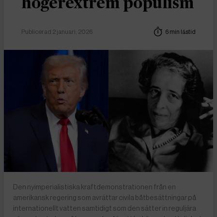
högerextrem populism
Publicerad 2 januari, 2026
6 min lästid
Den nyimperialistiska kraftdemonstrationen från en
amerikansk regering som avrättar civila båtbesättningar på
internationellt vatten samtidigt som den sätter in reguljära