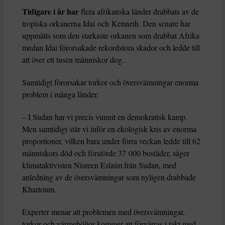
Tidigare i år har
flera afrikanska länder drabbats av de
tropiska orkanerna Idai och Kenneth. Den senare har
uppmätts som den starkaste orkanen som drabbat Afrika
medan Idai förorsakade rekordstora skador och ledde till
att över ett tusen människor dog.
Samtidigt förorsakar torkor och översvämningar enorma
problem i många länder.
– I Sudan har vi precis vunnit en demokratisk kamp.
Men samtidigt står vi inför en ekologisk kris av enorma
proportioner, vilken bara under förra veckan ledde till 62
människors död och förstörde 37 000 bostäder, säger
klimataktivisten Nisreen Eslaim från Sudan, med
anledning av de översvämningar som nyligen drabbade
Khartoum.
Experter menar att problemen med översvämningar,
torkor och värmeböljor kommer att förvärras i takt med