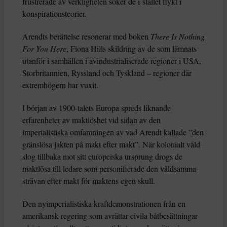
frustrerade av verkligheten söker de i stället flykt i
konspirationsteorier.
Arendts berättelse resonerar med boken
There Is Nothing
For You Here
, Fiona Hills skildring av de som lämnats
utanför i samhällen i avindustrialiserade regioner i USA,
Storbritannien, Ryssland och Tyskland – regioner där
extremhögern har vuxit.
I början av 1900-talets Europa spreds liknande
erfarenheter av maktlöshet vid sidan av den
imperialistiska omfamningen av vad Arendt kallade ”den
gränslösa jakten på makt efter makt”. När kolonialt våld
slog tillbaka mot sitt europeiska ursprung drogs de
maktlösa till ledare som personifierade den våldsamma
strävan efter makt för maktens egen skull.
Den nyimperialistiska kraftdemonstrationen från en
amerikansk regering som avrättar civila båtbesättningar