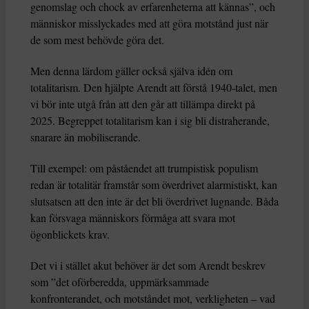
genomslag och chock av erfarenheterna att kännas”, och
människor misslyckades med att göra motstånd just när
de som mest behövde göra det.
Men denna lärdom gäller också själva idén om
totalitarism. Den hjälpte Arendt att förstå 1940-talet, men
vi bör inte utgå från att den går att tillämpa direkt på
2025. Begreppet totalitarism kan i sig bli distraherande,
snarare än mobiliserande.
Till exempel: om påståendet att trumpistisk populism
redan är totalitär framstår som överdrivet alarmistiskt, kan
slutsatsen att den inte är det bli överdrivet lugnande. Båda
kan försvaga människors förmåga att svara mot
ögonblickets krav.
Det vi i stället akut behöver är det som Arendt beskrev
som ”det oförberedda, uppmärksammade
konfronterandet, och motståndet mot, verkligheten – vad