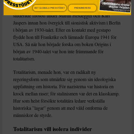
Arendt föddes i en sekulär tyskjudisk familj år 1906 och
DET GLOBALA PRESSTÖDET
PRENUMERERA
studerade filosofi under Martin Heidegger och Karl
Jaspers innan hon övergick till sionistisk aktivism i Berlin
i början av 1930-talet. Efter en kontakt med gestapo
flydde hon till Frankrike och lämnade Europa 1941 för
USA. Så när hon började forska om boken Origins i
början av 1940-talet var hon inte främmande för
totalitarism.
Totalitarism, menade hon, var en radikalt ny
regeringsform som utmärkte sig genom sin ideologiska
uppfattning om historia. För nazisterna var historia en
krock mellan raser; för stalinismen var det en klasskamp.
Hur som helst försökte totalitära ledare verkställa
historiska ”lagar” genom att med våld omforma de
människor de styrde.
Totalitarism vill isolera individer