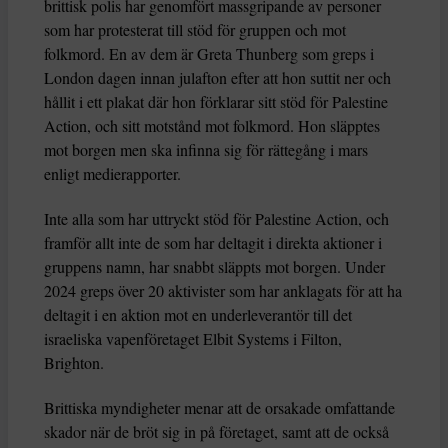
brittisk polis har genomfört massgripande av personer
som har protesterat till stöd för gruppen och mot
folkmord. En av dem är Greta Thunberg som greps i
London dagen innan julafton efter att hon suttit ner och
hållit i ett plakat där hon förklarar sitt stöd för Palestine
Action, och sitt motstånd mot folkmord. Hon släpptes
mot borgen men ska infinna sig för rättegång i mars
enligt medierapporter.
Inte alla som har uttryckt stöd för Palestine Action, och
framför allt inte de som har deltagit i direkta aktioner i
gruppens namn, har snabbt släppts mot borgen. Under
2024 greps över 20 aktivister som har anklagats för att ha
deltagit i en aktion mot en underleverantör till det
israeliska vapenföretaget Elbit Systems i Filton,
Brighton.
Brittiska myndigheter menar att de orsakade omfattande
skador när de bröt sig in på företaget, samt att de också