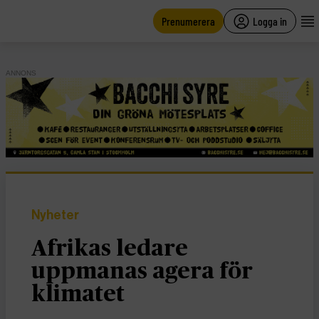
main
content
Prenumerera
Logga in
ANNONS
Nyheter
Afrikas ledare
uppmanas agera för
klimatet