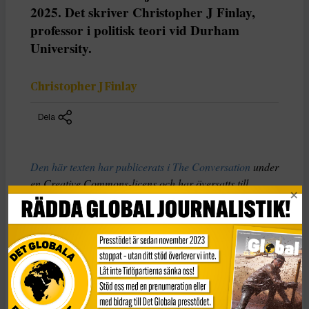
2025. Det skriver Christopher J Finlay,
professor i politisk teori vid Durham
University.
Christopher J Finlay
Dela
Den här texten har publicerats i The Conversation
under
en Creative Commons-licens och har översatts till
svenska av Tidningen Globals redaktion med hjälp av
AI
.
Boken
The Origins of Totalitarianism
är briljant men
svår och kombinerar historia, statsvetenskap och filosofi
på ett sätt som kan vara mycket förvirrande. Så vad kan
vi, som demokratiska medborgare, vinna på att läsa den?