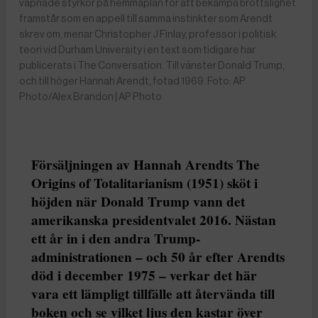
väpnade styrkor på hemmaplan för att bekämpa brottslighet
framstår som en appell till samma instinkter som Arendt
skrev om, menar Christopher J Finlay, professor i politisk
teori vid Durham University i en text som tidigare har
publicerats i The Conversation. Till vänster Donald Trump,
och till höger Hannah Arendt, fotad 1969. Foto: AP
Photo/Alex Brandon | AP Photo
Försäljningen av Hannah Arendts The
Origins of Totalitarianism (1951) sköt i
höjden när Donald Trump vann det
amerikanska presidentvalet 2016. Nästan
ett år in i den andra Trump-
administrationen – och 50 år efter Arendts
död i december 1975 – verkar det här
vara ett lämpligt tillfälle att återvända till
boken och se vilket ljus den kastar över