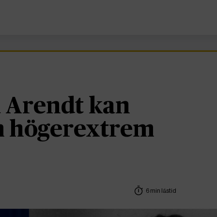
 Arendt kan
om högerextrem
6 min lästid