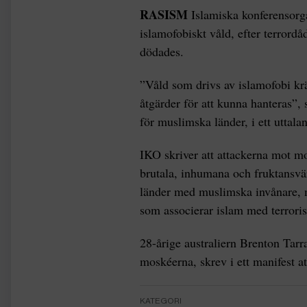
RASISM
Islamiska konferensorg
islamofobiskt våld, efter terror
dödades.
”Våld som drivs av islamofobi kr
åtgärder för att kunna hanteras”,
för muslimska länder, i ett uttalan
IKO skriver att attackerna mot m
brutala, inhumana och fruktansvär
länder med muslimska invånare, mi
som associerar islam med terrori
28-årige australiern Brenton Tarr
moskéerna, skrev i ett manifest a
KATEGORI