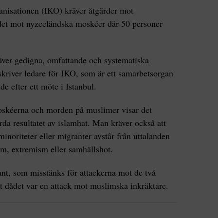
anisationen (IKO) kräver åtgärder mot
dådet mot nyzeeländska moskéer där 50 personer
äver gedigna, omfattande och systematiska
 skriver ledare för IKO, som är ett samarbetsorgan
de efter ett möte i Istanbul.
oskéerna och morden på muslimer visar det
da resultatet av islamhat. Man kräver också att
noriteter eller migranter avstår från uttalanden
sm, extremism eller samhällshot.
ant, som misstänks för attackerna mot de två
tt dådet var en attack mot muslimska inkräktare.