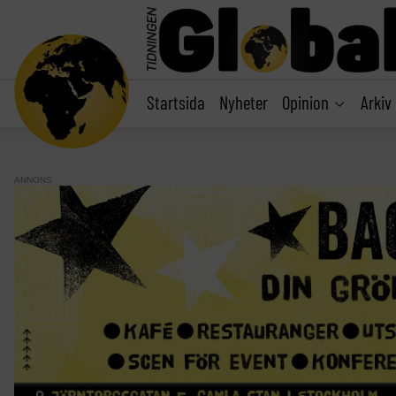
main
content
Startsida
Nyheter
Opinion
Arkiv
ANNONS