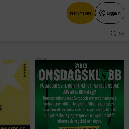
Prenumerera
Logga in
Sök
ANNONS