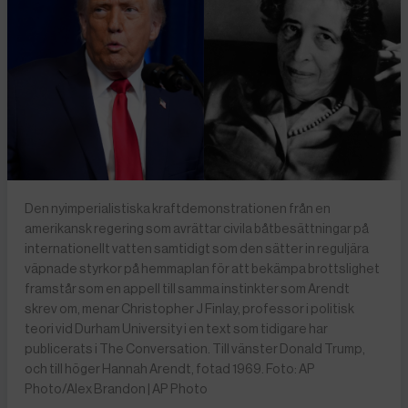
Den nyimperialistiska kraftdemonstrationen från en
amerikansk regering som avrättar civila båtbesättningar på
internationellt vatten samtidigt som den sätter in reguljära
väpnade styrkor på hemmaplan för att bekämpa brottslighet
framstår som en appell till samma instinkter som Arendt
skrev om, menar Christopher J Finlay, professor i politisk
teori vid Durham University i en text som tidigare har
publicerats i The Conversation. Till vänster Donald Trump,
och till höger Hannah Arendt, fotad 1969. Foto: AP
Photo/Alex Brandon | AP Photo