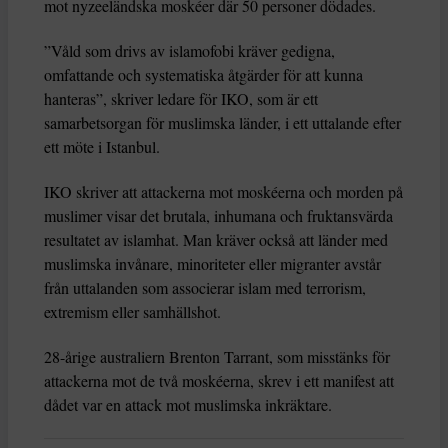
mot nyzeeländska moskéer där 50 personer dödades.
”Våld som drivs av islamofobi kräver gedigna,
omfattande och systematiska åtgärder för att kunna
hanteras”, skriver ledare för IKO, som är ett
samarbetsorgan för muslimska länder, i ett uttalande efter
ett möte i Istanbul.
IKO skriver att attackerna mot moskéerna och morden på
muslimer visar det brutala, inhumana och fruktansvärda
resultatet av islamhat. Man kräver också att länder med
muslimska invånare, minoriteter eller migranter avstår
från uttalanden som associerar islam med terrorism,
extremism eller samhällshot.
28-årige australiern Brenton Tarrant, som misstänks för
attackerna mot de två moskéerna, skrev i ett manifest att
dådet var en attack mot muslimska inkräktare.