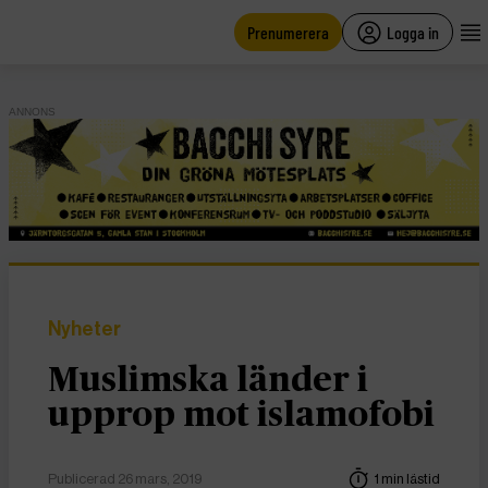
main
content
Prenumerera
Logga in
ANNONS
Nyheter
Muslimska länder i
upprop mot islamofobi
Publicerad 26 mars, 2019
1 min lästid