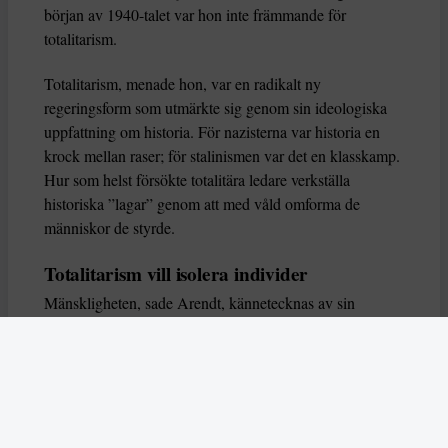
början av 1940-talet var hon inte främmande för
totalitarism.
Totalitarism, menade hon, var en radikalt ny
regeringsform som utmärkte sig genom sin ideologiska
uppfattning om historia. För nazisterna var historia en
krock mellan raser; för stalinismen var det en klasskamp.
Hur som helst försökte totalitära ledare verkställa
historiska ”lagar” genom att med våld omforma de
människor de styrde.
Totalitarism vill isolera individer
Mänskligheten, sade Arendt, kännetecknas av sin
oändliga variation – ingen person kan någonsin helt
ersätta en annan. Totalitarism syftade till att förstöra
detta. Den isolerade individer, upplöste de band genom
vilka de förenar och stärker varandra, och försökte
utplåna den mänskliga personligheten.