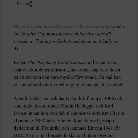
Dela
Den här texten har publicerats i The Conversation
under
en Creative Commons-licens och har översatts till
svenska av Tidningen Globals redaktion med hjälp av
AI
.
Boken
The Origins of Totalitarianism
är briljant men
svår och kombinerar historia, statsvetenskap och filosofi
på ett sätt som kan vara mycket förvirrande. Så vad kan
vi, som demokratiska medborgare, vinna på att läsa den?
Arendt föddes i en sekulär tyskjudisk familj år 1906 och
studerade filosofi under Martin Heidegger och Karl
Jaspers innan hon övergick till sionistisk aktivism i Berlin
i början av 1930-talet. Efter en kontakt med gestapo
flydde hon till Frankrike och lämnade Europa 1941 för
USA. Så när hon började forska om boken Origins i