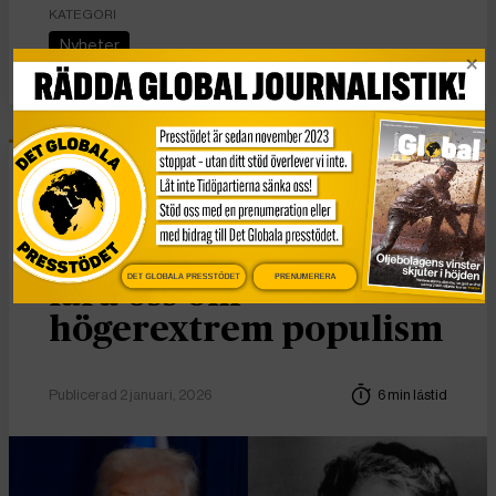
KATEGORI
Nyheter
Essä
Vad Hanna Arendt kan
DET GLOBALA PRESSTÖDET
PRENUMERERA
lära oss om
högerextrem populism
Publicerad 2 januari, 2026
6 min lästid