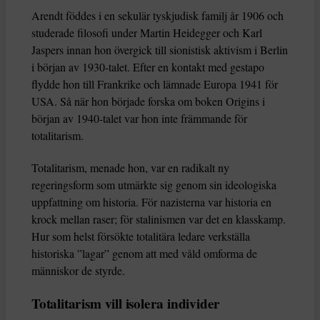
Arendt föddes i en sekulär tyskjudisk familj år 1906 och
studerade filosofi under Martin Heidegger och Karl
Jaspers innan hon övergick till sionistisk aktivism i Berlin
i början av 1930-talet. Efter en kontakt med gestapo
flydde hon till Frankrike och lämnade Europa 1941 för
USA. Så när hon började forska om boken Origins i
början av 1940-talet var hon inte främmande för
totalitarism.
Totalitarism, menade hon, var en radikalt ny
regeringsform som utmärkte sig genom sin ideologiska
uppfattning om historia. För nazisterna var historia en
krock mellan raser; för stalinismen var det en klasskamp.
Hur som helst försökte totalitära ledare verkställa
historiska ”lagar” genom att med våld omforma de
människor de styrde.
Totalitarism vill isolera individer