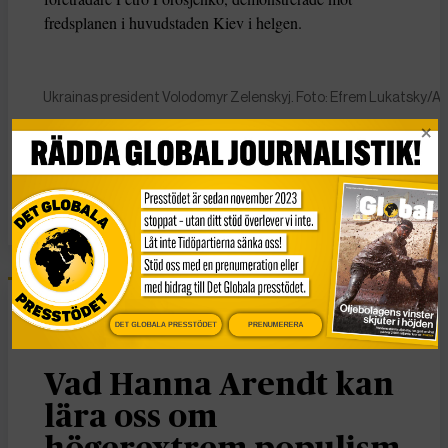
fredsplanen i huvudstaden Kiev i helgen.
Ukrainas president Volodomyr Zelenskyj. Foto: Efrem Lukatsky/A
KATEGORI
Nyheter
DET GLOBALA PRESSTÖDET
PRENUMERERA
Essä
Vad Hanna Arendt kan
lära oss om