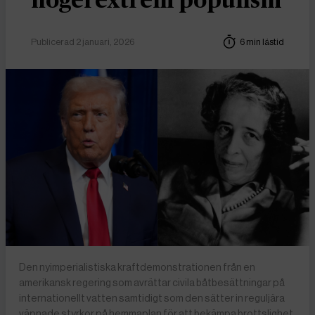
högerextrem populism
Publicerad 2 januari, 2026
6 min lästid
Den nyimperialistiska kraftdemonstrationen från en
amerikansk regering som avrättar civila båtbesättningar på
internationellt vatten samtidigt som den sätter in reguljära
väpnade styrkor på hemmaplan för att bekämpa brottslighet