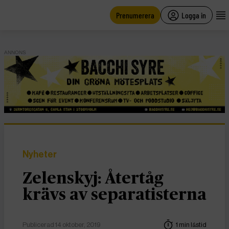
main
content
Prenumerera
Logga in
ANNONS
Nyheter
Zelenskyj: Återtåg
krävs av separatisterna
Publicerad 14 oktober, 2019
1 min lästid