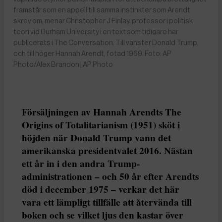
framstår som en appell till samma instinkter som Arendt
skrev om, menar Christopher J Finlay, professor i politisk
teori vid Durham University i en text som tidigare har
publicerats i The Conversation. Till vänster Donald Trump,
och till höger Hannah Arendt, fotad 1969. Foto: AP
Photo/Alex Brandon | AP Photo
Försäljningen av Hannah Arendts The
Origins of Totalitarianism (1951) sköt i
höjden när Donald Trump vann det
amerikanska presidentvalet 2016. Nästan
ett år in i den andra Trump-
administrationen – och 50 år efter Arendts
död i december 1975 – verkar det här
vara ett lämpligt tillfälle att återvända till
boken och se vilket ljus den kastar över