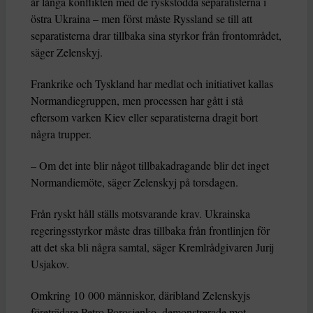
år långa konflikten med de ryskstödda separatisterna i
östra Ukraina – men först måste Ryssland se till att
separatisterna drar tillbaka sina styrkor från frontområdet,
säger Zelenskyj.
Frankrike och Tyskland har medlat och initiativet kallas
Normandiegruppen, men processen har gått i stå
eftersom varken Kiev eller separatisterna dragit bort
några trupper.
– Om det inte blir något tillbakadragande blir det inget
Normandiemöte, säger Zelenskyj på torsdagen.
Från ryskt håll ställs motsvarande krav. Ukrainska
regeringsstyrkor måste dras tillbaka från frontlinjen för
att det ska bli några samtal, säger Kremlrådgivaren Jurij
Usjakov.
Omkring 10 000 människor, däribland Zelenskyjs
företrädare Petro Porosjenko, demonstrerade mot