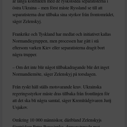
år långa konflikten med de ryskstödda separatisterna i
östra Ukraina – men först måste Ryssland se till att
separatisterna drar tillbaka sina styrkor från frontområdet,
säger Zelenskyj.
Frankrike och Tyskland har medlat och initiativet kallas
Normandiegruppen, men processen har gått i stå
eftersom varken Kiev eller separatisterna dragit bort
några trupper.
– Om det inte blir något tillbakadragande blir det inget
Normandiemöte, säger Zelenskyj på torsdagen.
Från ryskt håll ställs motsvarande krav. Ukrainska
regeringsstyrkor måste dras tillbaka från frontlinjen för
att det ska bli några samtal, säger Kremlrådgivaren Jurij
Usjakov.
Omkring 10 000 människor, däribland Zelenskyjs
företrädare Petro Porosjenko, demonstrerade mot