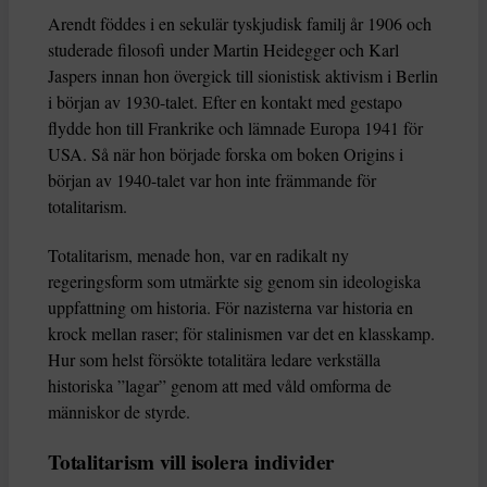
Arendt föddes i en sekulär tyskjudisk familj år 1906 och
studerade filosofi under Martin Heidegger och Karl
Jaspers innan hon övergick till sionistisk aktivism i Berlin
i början av 1930-talet. Efter en kontakt med gestapo
flydde hon till Frankrike och lämnade Europa 1941 för
USA. Så när hon började forska om boken Origins i
början av 1940-talet var hon inte främmande för
totalitarism.
Totalitarism, menade hon, var en radikalt ny
regeringsform som utmärkte sig genom sin ideologiska
uppfattning om historia. För nazisterna var historia en
krock mellan raser; för stalinismen var det en klasskamp.
Hur som helst försökte totalitära ledare verkställa
historiska ”lagar” genom att med våld omforma de
människor de styrde.
Totalitarism vill isolera individer