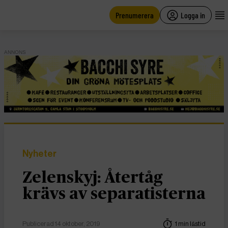
main
content
Prenumerera
Logga in
ANNONS
Nyheter
Zelenskyj: Återtåg
krävs av separatisterna
Publicerad 14 oktober, 2019
1 min lästid