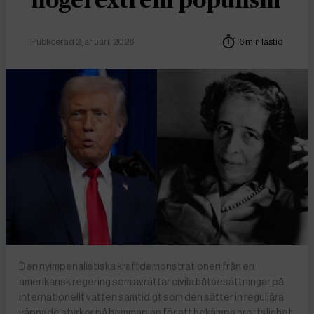
högerextrem populism
Publicerad 2 januari, 2026
6 min lästid
Den nyimperialistiska kraftdemonstrationen från en
amerikansk regering som avrättar civila båtbesättningar på
internationellt vatten samtidigt som den sätter in reguljära
väpnade styrkor på hemmaplan för att bekämpa brottslighet