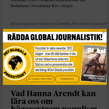
fredsplanen i huvudstaden Kiev i helgen.
Ukrainas president Volodomyr Zelenskyj. Foto: Efrem Lukatsky/A
KATEGORI
Nyheter
DET GLOBALA PRESSTÖDET
PRENUMERERA
Essä
Vad Hanna Arendt kan
lära oss om