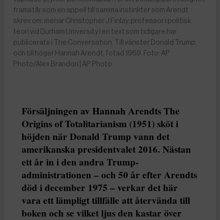
framstår som en appell till samma instinkter som Arendt
skrev om, menar Christopher J Finlay, professor i politisk
teori vid Durham University i en text som tidigare har
publicerats i The Conversation. Till vänster Donald Trump,
och till höger Hannah Arendt, fotad 1969. Foto: AP
Photo/Alex Brandon | AP Photo
Försäljningen av Hannah Arendts The
Origins of Totalitarianism (1951) sköt i
höjden när Donald Trump vann det
amerikanska presidentvalet 2016. Nästan
ett år in i den andra Trump-
administrationen – och 50 år efter Arendts
död i december 1975 – verkar det här
vara ett lämpligt tillfälle att återvända till
boken och se vilket ljus den kastar över