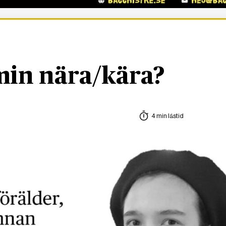
 min nära/kära?
4 min lästid