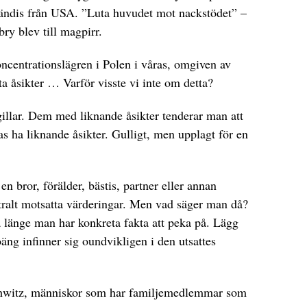
kändis från USA. ”Luta huvudet mot nackstödet” –
ry blev till magpirr.
koncentrationslägren i Polen i våras, omgiven av
a åsikter … Varför visste vi inte om detta?
llar. Dem med liknande åsikter tenderar man att
as ha liknande åsikter. Gulligt, men upplagt för en
en bror, förälder, bästis, partner eller annan
tralt motsatta värderingar. Men vad säger man då?
DET GLOBALA PRESSTÖDET
PRENUMERERA
 så länge man har konkreta fakta att peka på. Lägg
ng infinner sig oundvikligen i den utsattes
schwitz, människor som har familjemedlemmar som