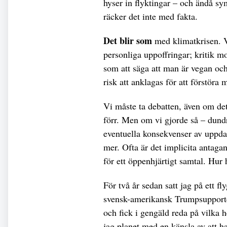
hyser in flyktingar – och ändå sy
räcker det inte med fakta.
Det blir som
med klimatkrisen. V
personliga uppoffringar; kritik mo
som att säga att man är vegan och
risk att anklagas för att förstöra 
Vi måste ta debatten, även om det
förr. Men om vi gjorde så – dund
eventuella konsekvenser av uppdag
mer. Ofta är det implicita antaga
för ett öppenhjärtigt samtal. Hur
För två år sedan satt jag på ett 
svensk-amerikansk Trumpsupporte
och fick i gengäld reda på vilka 
jag planet med en känsla av att ha