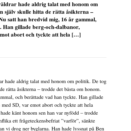
öräldrar hade aldrig talat med honom om
an själv skulle hitta de rätta åsikterna –
Nu satt han bredvid mig, 16 år gammal,
. Han gillade berg-och-dalbanor,
ot abort och tyckte att hela […]
rar hade aldrig talat med honom om politik. De tog
ta de rätta åsikterna – trodde det bästa om honom.
ammal, och berättade vad han tyckte. Han gillade
 med SD, var emot abort och tyckte att hela
g hade känt honom sen han var nyfödd – trodde
flika ett frågeteckensbefriat ”varför”, sänkte
n vi drog ner byglarna. Han hade lyssnat på Ben