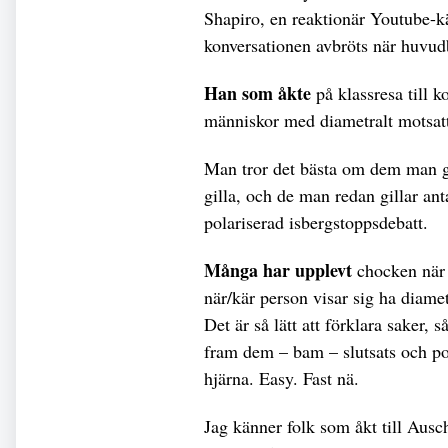
Shapiro, en reaktionär Youtube-
konversationen avbröts när huvudb
Han som åkte
på klassresa till 
människor med diametralt motsatt
Man tror det bästa om dem man gi
gilla, och de man redan gillar ant
polariserad isbergstoppsdebatt.
Många har upplevt
chocken när 
när/kär person visar sig ha diame
Det är så lätt att förklara saker,
fram dem – bam – slutsats och poä
hjärna. Easy. Fast nä.
Jag känner folk som åkt till Au