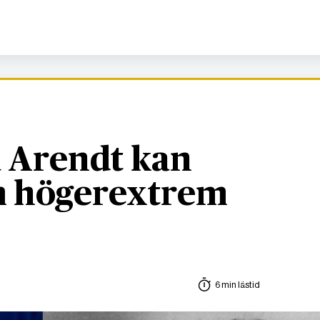
 Arendt kan
om högerextrem
6 min lästid