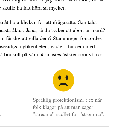
e skulle ha fått höra så mycket.
åt höja blicken för att ifrågasätta. Samtalet
l nästa åktur. Jaha, så du tycker att abort är mord?
m får dig att gilla dem? Stämningen förstördes
msesidiga nyfikenheten, växte, i tandem med
så bra koll på våra närmastes åsikter som vi tror.
s
Språklig protektionism, t ex när
folk klagar på att man säger
.
”streama” istället för ”strömma”.