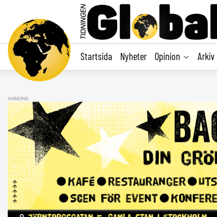
main
content
Startsida
Nyheter
Opinion
Arkiv
ANNONS