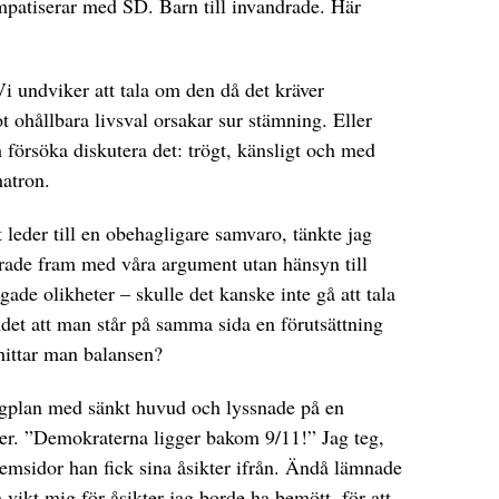
mpatiserar med SD. Barn till invandrade. Här
i undviker att tala om den då det kräver
t ohållbara livsval orsakar sur stämning. Eller
 försöka diskutera det: trögt, känsligt och med
matron.
 leder till en obehagligare samvaro, tänkte jag
rade fram med våra argument utan hänsyn till
ade olikheter – skulle det kanske inte gå att tala
ndet att man står på samma sida en förutsättning
 hittar man balansen?
flygplan med sänkt huvud och lyssnade på en
r. ”Demokraterna ligger bakom 9/11!” Jag teg,
hemsidor han fick sina åsikter ifrån. Ändå lämnade
 vikt mig för åsikter jag borde ha bemött, för att