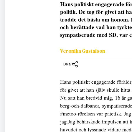
Hans politiskt engagerade f
politik. De tog för givet att h
trodde det bästa om honom. 
och berättade vad han tyckte
sympatiserade med SD, var em
Veronika Gustafson
Dela
Hans politiskt engagerade föräld
för givet att han själv skulle hit
Nu satt han bredvid mig, 16 år g
berg-och-dalbanor, sympatiserade
#metoo-rörelsen var patetisk. Ja
jag.Jag behärskade impulsen att in
huvudet och lyssnade vidare meda