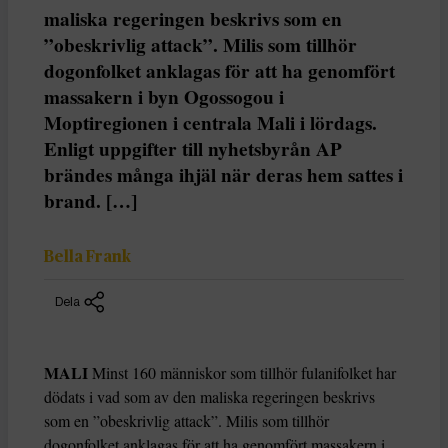
maliska regeringen beskrivs som en
”obeskrivlig attack”. Milis som tillhör
dogonfolket anklagas för att ha genomfört
massakern i byn Ogossogou i
Moptiregionen i centrala Mali i lördags.
Enligt uppgifter till nyhetsbyrån AP
brändes många ihjäl när deras hem sattes i
brand. […]
Bella Frank
Dela
MALI
Minst 160 människor som tillhör fulanifolket har
dödats i vad som av den maliska regeringen beskrivs
som en ”obeskrivlig attack”. Milis som tillhör
dogonfolket anklagas för att ha genomfört massakern i