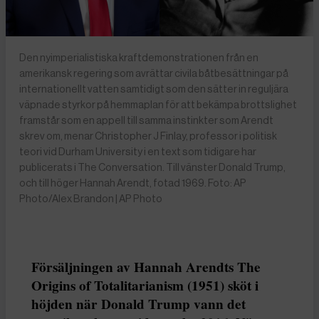
Den nyimperialistiska kraftdemonstrationen från en
amerikansk regering som avrättar civila båtbesättningar på
internationellt vatten samtidigt som den sätter in reguljära
väpnade styrkor på hemmaplan för att bekämpa brottslighet
framstår som en appell till samma instinkter som Arendt
skrev om, menar Christopher J Finlay, professor i politisk
teori vid Durham University i en text som tidigare har
publicerats i The Conversation. Till vänster Donald Trump,
och till höger Hannah Arendt, fotad 1969. Foto: AP
Photo/Alex Brandon | AP Photo
Försäljningen av Hannah Arendts The
Origins of Totalitarianism (1951) sköt i
höjden när Donald Trump vann det