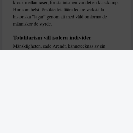
krock mellan raser; för stalinismen var det en klasskamp.
Hur som helst försökte totalitära ledare verkställa
historiska ”lagar” genom att med våld omforma de
människor de styrde.
Totalitarism vill isolera individer
Mänskligheten, sade Arendt, kännetecknas av sin
oändliga variation – ingen person kan någonsin helt
ersätta en annan. Totalitarism syftade till att förstöra
detta. Den isolerade individer, upplöste de band genom
vilka de förenar och stärker varandra, och försökte
utplåna den mänskliga personligheten.
Koncentrationslägrens totala dominans gjorde det genom
att reducera varje fånge till ”en bunt reaktioner som kan
likvideras och ersättas” innan de dödas. Med alla i
slutändan utsatta för detta hot, gjorde totalitarismen den
mänskliga personen som sådan överflödig.