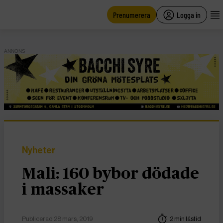
main
content
Prenumerera
Logga in
ANNONS
Nyheter
Mali: 160 bybor dödade
i massaker
Publicerad 28 mars, 2019
2 min lästid