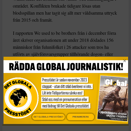
området. Konflikten brukade tidigare lösas utan
blodsspillan men har tagit sig allt mer våldsamma uttryck
från 2015 och framåt.
I rapporten We used to be brothers från i december förra
året skriver organisationen att under 2018 dödades 156
människor från fulunifolket i 26 attacker som tros ha
utförts av självförsvarsgrupper tillhörande dogon- eller
bambarafolket, och 46 människor ur dogonfolket
dödades i 16 attacker som tros ha utförts av islamistiska
grupper som stöds av fulanifolket.
KATEGORI
Nyheter
DET GLOBALA PRESSTÖDET
PRENUMERERA