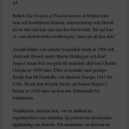
AI
.
Boken
The Origins of Totalitarianism
är briljant men
svår och kombinerar historia, statsvetenskap och filosofi
på ett sätt som kan vara mycket förvirrande. Så vad kan
vi, som demokratiska medborgare, vinna på att läsa den?
Arendt föddes i en sekulär tyskjudisk familj år 1906 och
studerade filosofi under Martin Heidegger och Karl
Jaspers innan hon övergick till sionistisk aktivism i Berlin
i början av 1930-talet. Efter en kontakt med gestapo
flydde hon till Frankrike och lämnade Europa 1941 för
USA. Så när hon började forska om boken Origins i
början av 1940-talet var hon inte främmande för
totalitarism.
Totalitarism, menade hon, var en radikalt ny
regeringsform som utmärkte sig genom sin ideologiska
uppfattning om historia. För nazisterna var historia en