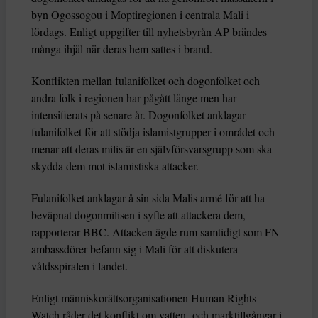
byn Ogossogou i Moptiregionen i centrala Mali i
lördags. Enligt uppgifter till nyhetsbyrån AP brändes
många ihjäl när deras hem sattes i brand.
Konflikten mellan fulanifolket och dogonfolket och
andra folk i regionen har pågått länge men har
intensifierats på senare år. Dogonfolket anklagar
fulanifolket för att stödja islamistgrupper i området och
menar att deras milis är en självförsvarsgrupp som ska
skydda dem mot islamistiska attacker.
Fulanifolket anklagar å sin sida Malis armé för att ha
beväpnat dogonmilisen i syfte att attackera dem,
rapporterar BBC. Attacken ägde rum samtidigt som FN-
ambassdörer befann sig i Mali för att diskutera
våldsspiralen i landet.
Enligt människorättsorganisationen Human Rights
Watch råder det konflikt om vatten- och marktillgångar i