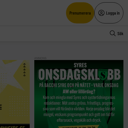
Prenumerera
Logga in
Sök
ANNONS