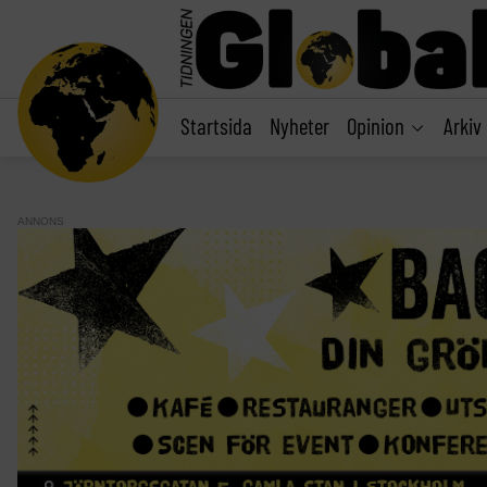
main
content
Startsida
Nyheter
Opinion
Arkiv
ANNONS