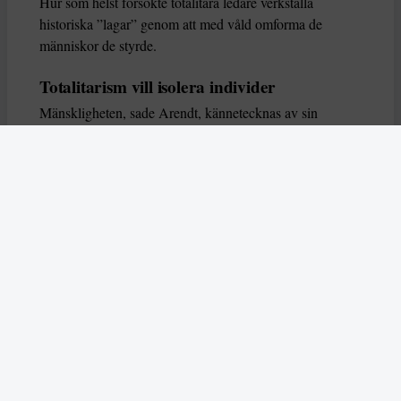
Hur som helst försökte totalitära ledare verkställa
historiska ”lagar” genom att med våld omforma de
människor de styrde.
Totalitarism vill isolera individer
Mänskligheten, sade Arendt, kännetecknas av sin
oändliga variation – ingen person kan någonsin helt
ersätta en annan. Totalitarism syftade till att förstöra
detta. Den isolerade individer, upplöste de band genom
vilka de förenar och stärker varandra, och försökte
utplåna den mänskliga personligheten.
Koncentrationslägrens totala dominans gjorde det genom
att reducera varje fånge till ”en bunt reaktioner som kan
likvideras och ersättas” innan de dödas. Med alla i
slutändan utsatta för detta hot, gjorde totalitarismen den
mänskliga personen som sådan överflödig.
I stället för att sträva efter stabilitet var totalitarismen