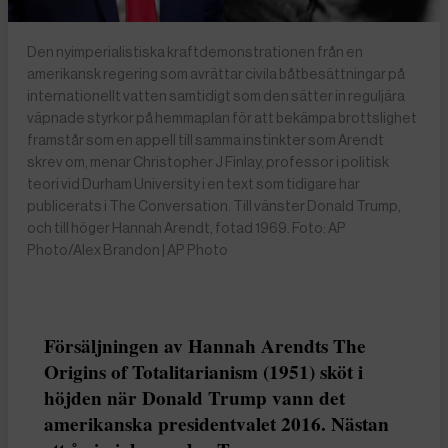
Den nyimperialistiska kraftdemonstrationen från en
amerikansk regering som avrättar civila båtbesättningar på
internationellt vatten samtidigt som den sätter in reguljära
väpnade styrkor på hemmaplan för att bekämpa brottslighet
framstår som en appell till samma instinkter som Arendt
skrev om, menar Christopher J Finlay, professor i politisk
teori vid Durham University i en text som tidigare har
publicerats i The Conversation. Till vänster Donald Trump,
och till höger Hannah Arendt, fotad 1969. Foto: AP
Photo/Alex Brandon | AP Photo
Försäljningen av Hannah Arendts The
Origins of Totalitarianism (1951) sköt i
höjden när Donald Trump vann det
amerikanska presidentvalet 2016. Nästan