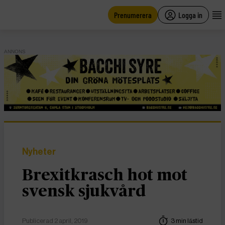
main
content
Prenumerera
Logga in
ANNONS
Nyheter
Brexitkrasch hot mot
svensk sjukvård
Publicerad 2 april, 2019
3 min lästid