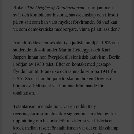
Boken
The Origins of Totalitarianism
är briljant men
svår och kombinerar historia, statsvetenskap och filosofi
på ett sätt som kan vara mycket förvirrande. Så vad kan
vi, som demokratiska medborgare, vinna på att läsa den?
Arendt föddes i en sekulär tyskjudisk familj år 1906 och
studerade filosofi under Martin Heidegger och Karl
Jaspers innan hon övergick till sionistisk aktivism i Berlin
i början av 1930-talet. Efter en kontakt med gestapo
flydde hon till Frankrike och lämnade Europa 1941 för
USA. Så när hon började forska om boken Origins i
början av 1940-talet var hon inte främmande för
totalitarism.
Totalitarism, menade hon, var en radikalt ny
regeringsform som utmärkte sig genom sin ideologiska
uppfattning om historia. För nazisterna var historia en
krock mellan raser; för stalinismen var det en klasskamp.