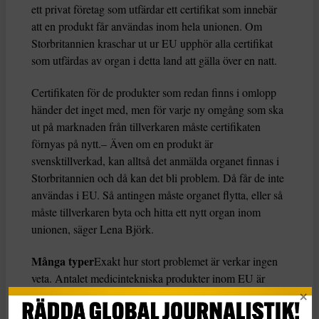
ett privat företag som utfärdar ett certifikat som innebär
att en produkt får användas inom hela unionen. Om
Storbritannien kraschar ut ur EU upphör alla certifikat
som utfärdas av organ i detta land att gälla över en natt.
Certifikaten för de produkter som redan finns i omlopp
händer det inget med, men för varje ny omgång som ska
ut på marknaden från tillverkaren måste certifikaten
förnyas på nytt.– Även om en produkt är
svensktillverkad, kan alltså det anmälda organet finnas i
Storbritannien och då kan det bli problem. Då får de inte
användas i EU. Så antingen måste organet flytta, eller så
måste tillverkaren byta och hitta ett nytt organ inom
unionen, säger Lena Björk.
Många typer
Exakt hur stort problemet är verkar ingen
veta. Antalet medicintekniska produkter inom EU är
tusentals – om inte tiotusentals. De organ som utfärdar
certifikaten är också många. Flera är dessutom nischade