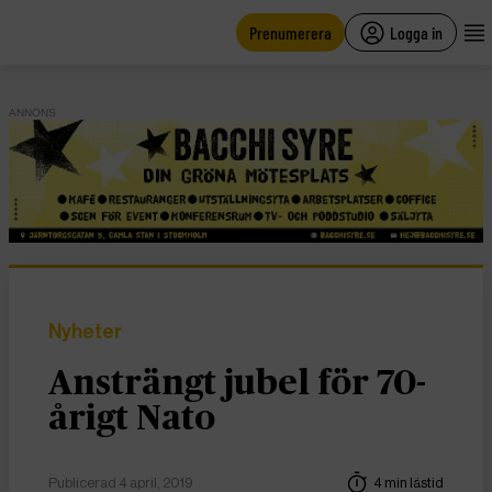
main
content
Prenumerera
Logga in
ANNONS
Nyheter
Ansträngt jubel för 70-
årigt Nato
Publicerad 4 april, 2019
4 min lästid