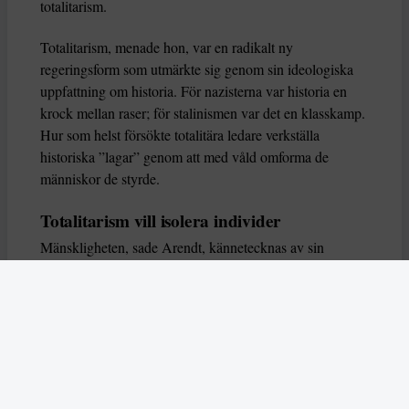
totalitarism.
Totalitarism, menade hon, var en radikalt ny
regeringsform som utmärkte sig genom sin ideologiska
uppfattning om historia. För nazisterna var historia en
krock mellan raser; för stalinismen var det en klasskamp.
Hur som helst försökte totalitära ledare verkställa
historiska ”lagar” genom att med våld omforma de
människor de styrde.
Totalitarism vill isolera individer
Mänskligheten, sade Arendt, kännetecknas av sin
oändliga variation – ingen person kan någonsin helt
ersätta en annan. Totalitarism syftade till att förstöra
detta. Den isolerade individer, upplöste de band genom
vilka de förenar och stärker varandra, och försökte
utplåna den mänskliga personligheten.
Koncentrationslägrens totala dominans gjorde det genom