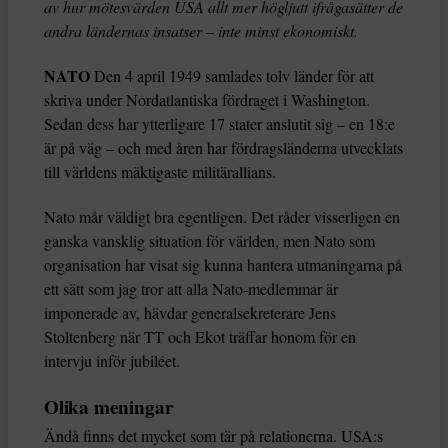
av hur mötesvärden USA allt mer högljutt ifrågasätter de
andra ländernas insatser – inte minst ekonomiskt.
NATO
Den 4 april 1949 samlades tolv länder för att
skriva under Nordatlantiska fördraget i Washington.
Sedan dess har ytterligare 17 stater anslutit sig – en 18:e
är på väg – och med åren har fördragsländerna utvecklats
till världens mäktigaste militärallians.
Nato mår väldigt bra egentligen. Det råder visserligen en
ganska vansklig situation för världen, men Nato som
organisation har visat sig kunna hantera utmaningarna på
ett sätt som jag tror att alla Nato-medlemmar är
imponerade av, hävdar generalsekreterare Jens
Stoltenberg när TT och Ekot träffar honom för en
intervju inför jubiléet.
Olika meningar
Ändå finns det mycket som tär på relationerna. USA:s