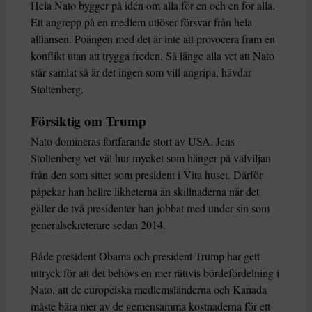
Hela Nato bygger på idén om alla för en och en för alla.
Ett angrepp på en medlem utlöser försvar från hela
alliansen. Poängen med det är inte att provocera fram en
konflikt utan att trygga freden. Så länge alla vet att Nato
står samlat så är det ingen som vill angripa, hävdar
Stoltenberg.
Försiktig om Trump
Nato domineras fortfarande stort av USA. Jens
Stoltenberg vet väl hur mycket som hänger på välviljan
från den som sitter som president i Vita huset. Därför
påpekar han hellre likheterna än skillnaderna när det
gäller de två presidenter han jobbat med under sin som
generalsekreterare sedan 2014.
Både president Obama och president Trump har gett
uttryck för att det behövs en mer rättvis bördefördelning i
Nato, att de europeiska medlemsländerna och Kanada
måste bära mer av de gemensamma kostnaderna för ett