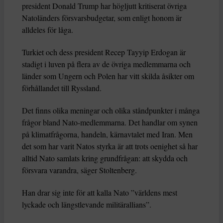
president Donald Trump har högljutt kritiserat övriga
Natoländers försvarsbudgetar, som enligt honom är
alldeles för låga.
Turkiet och dess president Recep Tayyip Erdogan är
stadigt i luven på flera av de övriga medlemmarna och
länder som Ungern och Polen har vitt skilda åsikter om
förhållandet till Ryssland.
Det finns olika meningar och olika ståndpunkter i många
frågor bland Nato-medlemmarna. Det handlar om synen
på klimatfrågorna, handeln, kärnavtalet med Iran. Men
det som har varit Natos styrka är att trots oenighet så har
alltid Nato samlats kring grundfrågan: att skydda och
försvara varandra, säger Stoltenberg.
Han drar sig inte för att kalla Nato ”världens mest
lyckade och längstlevande militärallians”.