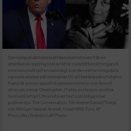
Den nyimperialistiska kraftdemonstrationen från en
amerikansk regering som avrättar civila båtbesättningar på
internationellt vatten samtidigt som den sätter in reguljära
väpnade styrkor på hemmaplan för att bekämpa brottslighet
framstår som en appell till samma instinkter som Arendt
skrev om, menar Christopher J Finlay, professor i politisk
teori vid Durham University i en text som tidigare har
publicerats i The Conversation. Till vänster Donald Trump,
och till höger Hannah Arendt, fotad 1969. Foto: AP
Photo/Alex Brandon | AP Photo