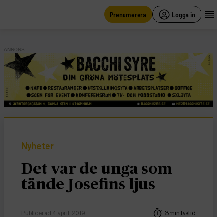
main
content
Prenumerera
Logga in
ANNONS
Nyheter
Det var de unga som
tände Josefins ljus
Publicerad 4 april, 2019
3 min lästid