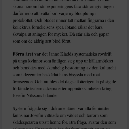
skona honom från exponeringens fasa står omgivningen
därför redo att tvätta bort varje ny blodplump i
protokollet. Och blodet rinner lätt mellan fingrarna i den
kollektiva förnekelsens spel. Ibland råkar det bara
skvalpa ut aningen för mycket. Då står alla och gapar
som om de aldrig sett blod förut.
Förra året var
det Janne Kladds systematiska rovdrift
på unga kvinnor som äntligen steg upp ur källarmörkret
och bemöttes med skenhelig bestörtning av den kulturelit
som i decennier beskådat hans bisyssla med roat
överseende. Och nu blev det dags att återigen ta på sig de
förfärade teatermaskerna efter uppmärksamheten kring
Josefin Nilssons lidande.
Systern frågade sig i dokumentären var alla feminister
fanns när Josefin vittnade om våldet och terrorn som
skådespelaren utsatt henne för. Bra fråga, svarar den som
saknar svar. Exempelvis har det framkommit att en av