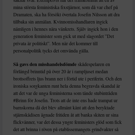
mina största feministiska fixstjärnor, som då var chef på
Dramaten, ska ha försökt övertala Josefin Nilsson att dra
tillbaka sin anmälan. Kvinnomisshandlaren ingick
nämligen i hennes nära vänkrets. Själv ingick hon i den
generation feminister som gick ut med slagordet ”Det
privata är politiskt”. Men när det kommer till
personalpolitik tycks det omvända gälla.
Så gavs den misshandelsdömde
skådespelaren en
förlängd brinntid på över 20 år i rampljuset medan
brottsoffrets ljus brann ner i förtid ute i periferin. Och den
ironiska sorgkanten runt hela denna begravda skandal är
att det var de unga feministerna som tände stubintråden
#Brinn för Josefin. Trots att de inte ens hade trampat ur
barnskorna då det blev allmänt känt att den beryktade
stjärnskådisen ägnade fritiden åt att banka skiten ur sina
flickvänner, var det dessa yngre feministers glöd som fick
det att brinna i röven på etablissemangets grindvakter så