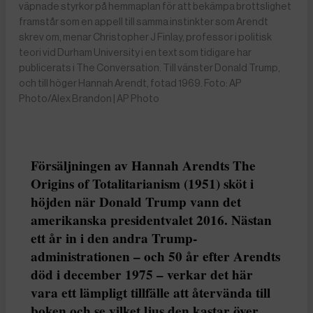
väpnade styrkor på hemmaplan för att bekämpa brottslighet
framstår som en appell till samma instinkter som Arendt
skrev om, menar Christopher J Finlay, professor i politisk
teori vid Durham University i en text som tidigare har
publicerats i The Conversation. Till vänster Donald Trump,
och till höger Hannah Arendt, fotad 1969. Foto: AP
Photo/Alex Brandon | AP Photo
Försäljningen av Hannah Arendts The
Origins of Totalitarianism (1951) sköt i
höjden när Donald Trump vann det
amerikanska presidentvalet 2016. Nästan
ett år in i den andra Trump-
administrationen – och 50 år efter Arendts
död i december 1975 – verkar det här
vara ett lämpligt tillfälle att återvända till
boken och se vilket ljus den kastar över