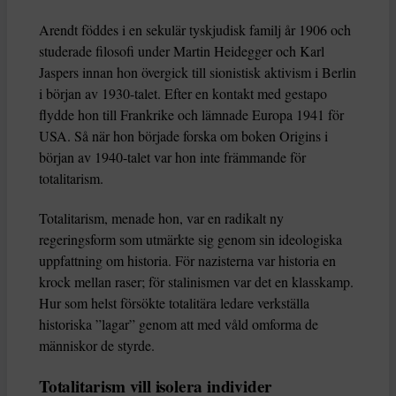
Arendt föddes i en sekulär tyskjudisk familj år 1906 och
studerade filosofi under Martin Heidegger och Karl
Jaspers innan hon övergick till sionistisk aktivism i Berlin
i början av 1930-talet. Efter en kontakt med gestapo
flydde hon till Frankrike och lämnade Europa 1941 för
USA. Så när hon började forska om boken Origins i
början av 1940-talet var hon inte främmande för
totalitarism.
Totalitarism, menade hon, var en radikalt ny
regeringsform som utmärkte sig genom sin ideologiska
uppfattning om historia. För nazisterna var historia en
krock mellan raser; för stalinismen var det en klasskamp.
Hur som helst försökte totalitära ledare verkställa
historiska ”lagar” genom att med våld omforma de
människor de styrde.
Totalitarism vill isolera individer