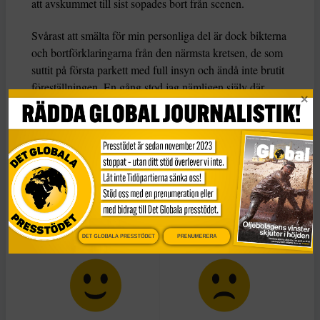
att avskummet till sist sopades bort från scenen.
Svårast att smälta för min personliga del är dock bikterna
och bortförklaringarna från den närmsta kretsen, de som
suttit på första parkett med full insyn och ändå inte brutit
föreställningen. En gång stod jag nämligen själv där,
vingklippt och sargad av en plågoande som slog sönder
både mig och mitt liv medan han aggressivt slog sig fram
till en maktposition i min bransch. Fastän han blivit dömd
och min nedtecknade berättelse landade som en bomb
tog hierarkins högsta höns honom under sin
beskyddande vinge. Men det riktiga dråpslaget kom från
vänner och kollegor jag litat på, som ryggradslöst höll
förövaren om ryggen.
DET GLOBALA PRESSTÖDET
PRENUMERERA