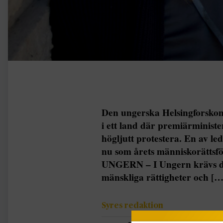
Den ungerska Helsingforskom
i ett land där premiärministe
högljutt protestera. En av l
nu som årets människorättsför
UNGERN – I Ungern krävs det
mänskliga rättigheter och […
Syres redaktion