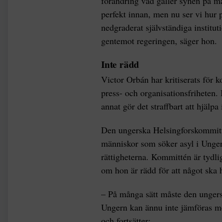
förändring vad gäller synen på mä
perfekt innan, men nu ser vi hur 
nedgraderat självständiga instit
gentemot regeringen, säger hon.
Inte rädd
Victor Orbán har kritiserats för k
press- och organisationsfriheten. 
annat gör det straffbart att hjälpa
Den ungerska Helsingforskommitté
människor som söker asyl i Unge
rättigheterna. Kommittén är tydli
om hon är rädd för att något ska 
– På många sätt måste den ungersk
Ungern kan ännu inte jämföras me
och fortsätter: