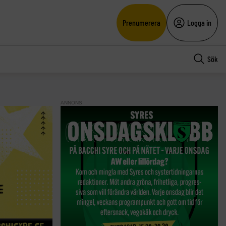
Prenumerera
Logga in
Sök
ANNONS