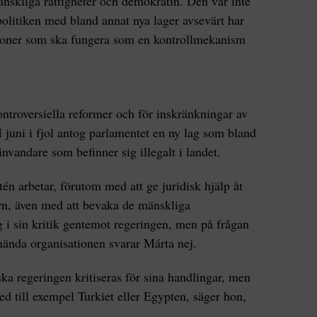
nskliga rättigheter och demokratin. Den var inte
politiken med bland annat nya lager avsevärt har
utioner som ska fungera som en kontrollmekanism
ontroversiella reformer och för inskränkningar av
I juni i fjol antog parlamentet en ny lag som bland
 invandare som befinner sig illegalt i landet.
n arbetar, förutom med att ge juridisk hjälp åt
rn, även med att bevaka de mänskliga
g i sin kritik gentemot regeringen, men på frågan
hända organisationen svarar Márta nej.
a regeringen kritiseras för sina handlingar, men
d till exempel Turkiet eller Egypten, säger hon,