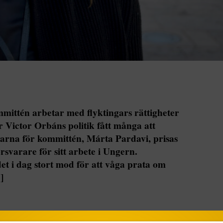
mittén arbetar med flyktingars rättigheter
r Victor Orbáns politik fått många att
edarna för kommittén, Márta Pardavi, prisas
svarare för sitt arbete i Ungern.
 i dag stort mod för att våga prata om
]