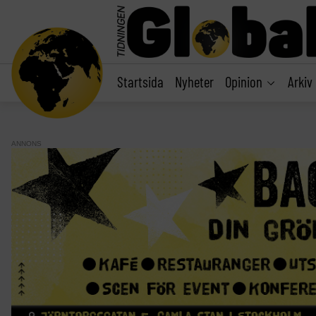
main
content
Startsida
Nyheter
Opinion
Arkiv
ANNONS