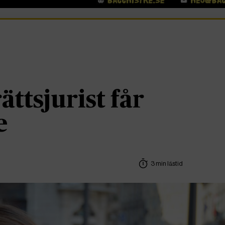
ttsjurist får
e
3 min lästid