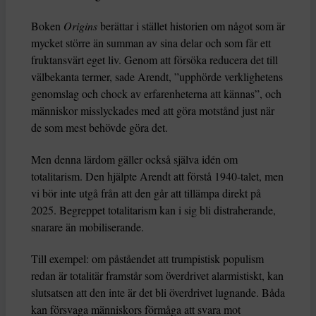
Boken
Origins
berättar i stället historien om något som är
mycket större än summan av sina delar och som får ett
fruktansvärt eget liv. Genom att försöka reducera det till
välbekanta termer, sade Arendt, ”upphörde verklighetens
genomslag och chock av erfarenheterna att kännas”, och
människor misslyckades med att göra motstånd just när
de som mest behövde göra det.
Men denna lärdom gäller också själva idén om
totalitarism. Den hjälpte Arendt att förstå 1940-talet, men
vi bör inte utgå från att den går att tillämpa direkt på
2025. Begreppet totalitarism kan i sig bli distraherande,
snarare än mobiliserande.
Till exempel: om påståendet att trumpistisk populism
redan är totalitär framstår som överdrivet alarmistiskt, kan
slutsatsen att den inte är det bli överdrivet lugnande. Båda
kan försvaga människors förmåga att svara mot