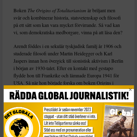
Boken
The Origins of Totalitarianism
är briljant men
svår och kombinerar historia, statsvetenskap och filosofi
på ett sätt som kan vara mycket förvirrande. Så vad kan
vi, som demokratiska medborgare, vinna på att läsa den?
Arendt föddes i en sekulär tyskjudisk familj år 1906 och
studerade filosofi under Martin Heidegger och Karl
Jaspers innan hon övergick till sionistisk aktivism i Berlin
i början av 1930-talet. Efter en kontakt med gestapo
flydde hon till Frankrike och lämnade Europa 1941 för
USA. Så när hon började forska om boken Origins i
början av 1940-talet var hon inte främmande för
totalitarism.
Totalitarism, menade hon, var en radikalt ny
regeringsform som utmärkte sig genom sin ideologiska
uppfattning om historia. För nazisterna var historia en
krock mellan raser; för stalinismen var det en klasskamp.