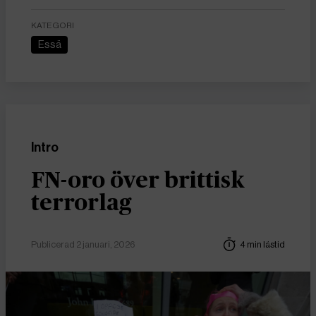
KATEGORI
Essä
Intro
FN-oro över brittisk
terrorlag
Publicerad 2 januari, 2026
4 min lästid