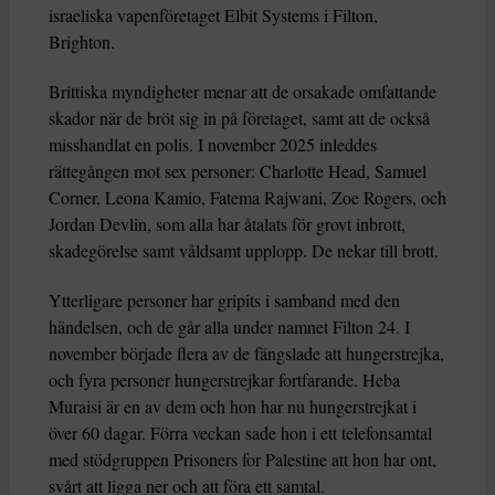
israeliska vapenföretaget Elbit Systems i Filton,
Brighton.
Brittiska myndigheter menar att de orsakade omfattande
skador när de bröt sig in på företaget, samt att de också
misshandlat en polis. I november 2025 inleddes
rättegången mot sex personer: Charlotte Head, Samuel
Corner, Leona Kamio, Fatema Rajwani, Zoe Rogers, och
Jordan Devlin, som alla har åtalats för grovt inbrott,
skadegörelse samt våldsamt upplopp. De nekar till brott.
Ytterligare personer har gripits i samband med den
händelsen, och de går alla under namnet Filton 24. I
november började flera av de fängslade att hungerstrejka,
och fyra personer hungerstrejkar fortfarande. Heba
Muraisi är en av dem och hon har nu hungerstrejkat i
över 60 dagar. Förra veckan sade hon i ett telefonsamtal
med stödgruppen Prisoners for Palestine att hon har ont,
svårt att ligga ner och att föra ett samtal.