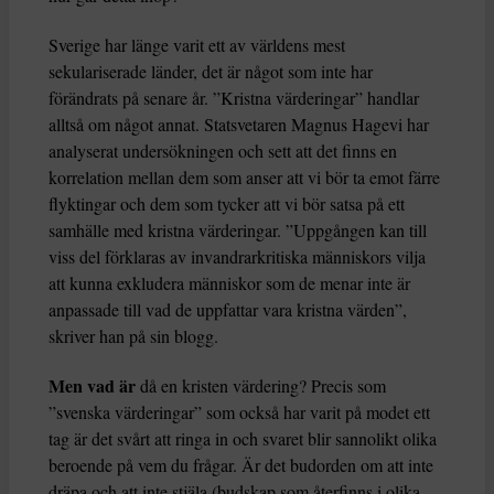
Sverige har länge varit ett av världens mest
sekulariserade länder, det är något som inte har
förändrats på senare år. ”Kristna värderingar” handlar
alltså om något annat. Statsvetaren Magnus Hagevi har
analyserat undersökningen och sett att det finns en
korrelation mellan dem som anser att vi bör ta emot färre
flyktingar och dem som tycker att vi bör satsa på ett
samhälle med kristna värderingar. ”Uppgången kan till
viss del förklaras av invandrarkritiska människors vilja
att kunna exkludera människor som de menar inte är
anpassade till vad de uppfattar vara kristna värden”,
skriver han på sin blogg.
Men vad är
då en kristen värdering? Precis som
”svenska värderingar” som också har varit på modet ett
tag är det svårt att ringa in och svaret blir sannolikt olika
beroende på vem du frågar. Är det budorden om att inte
dräpa och att inte stjäla (budskap som återfinns i olika