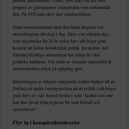
politisk antisemitism. Under 1800-talet var det bara
grupper av galenpannor i marginalen som omfamnade
den. På 1930-talet drev den världspolitiken.
Detta överensstämmer med den hårda högerns och
extremhögerns ideologi i dag. Idéer som allmänt sågs
som excentriska för 20 år sedan har i allt högre grad
kommit att forma demokratisk politik. Invandrar- och
främlingsfientliga strömningar har trängt in i den
politiska mittfåran. Vid sidan av växande islamofobi är
antisemitismen också på uppgång igen.
Integreringen av tidigare marginella åsikter hjälper till att
förklara ett andra varningstecken på att politik i allt högre
grad drivs av vad Arendt beskrev som ”krafter som inte
kan litas på att följa reglerna för sunt förnuft och
egenintresse”.
Flyr in i konspirationsteorier