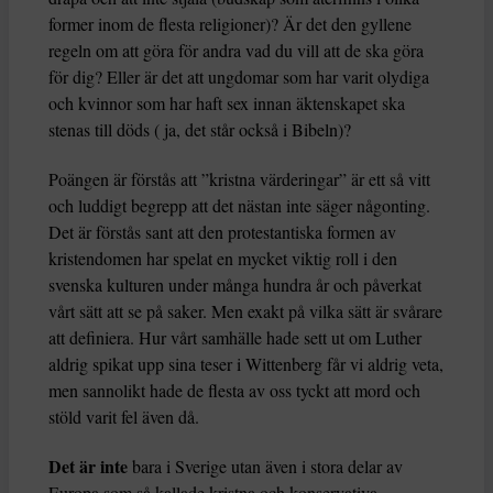
former inom de flesta religioner)? Är det den gyllene
regeln om att göra för andra vad du vill att de ska göra
för dig? Eller är det att ungdomar som har varit olydiga
och kvinnor som har haft sex innan äktenskapet ska
stenas till döds ( ja, det står också i Bibeln)?
Poängen är förstås att ”kristna värderingar” är ett så vitt
och luddigt begrepp att det nästan inte säger någonting.
Det är förstås sant att den protestantiska formen av
kristendomen har spelat en mycket viktig roll i den
svenska kulturen under många hundra år och påverkat
vårt sätt att se på saker. Men exakt på vilka sätt är svårare
att definiera. Hur vårt samhälle hade sett ut om Luther
aldrig spikat upp sina teser i Wittenberg får vi aldrig veta,
men sannolikt hade de flesta av oss tyckt att mord och
stöld varit fel även då.
Det är inte
bara i Sverige utan även i stora delar av
Europa som så kallade kristna och konservativa