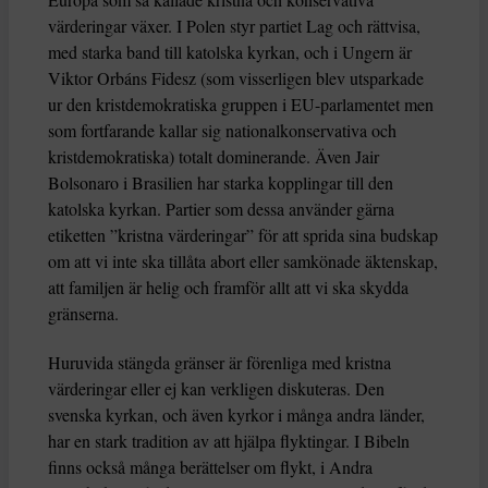
värderingar växer. I Polen styr partiet Lag och rättvisa,
med starka band till katolska kyrkan, och i Ungern är
Viktor Orbáns Fidesz (som visserligen blev utsparkade
ur den kristdemokratiska gruppen i EU-parlamentet men
som fortfarande kallar sig nationalkonservativa och
kristdemokratiska) totalt dominerande. Även Jair
Bolsonaro i Brasilien har starka kopplingar till den
katolska kyrkan. Partier som dessa använder gärna
etiketten ”kristna värderingar” för att sprida sina budskap
om att vi inte ska tillåta abort eller samkönade äktenskap,
att familjen är helig och framför allt att vi ska skydda
gränserna.
Huruvida stängda gränser är förenliga med kristna
värderingar eller ej kan verkligen diskuteras. Den
svenska kyrkan, och även kyrkor i många andra länder,
har en stark tradition av att hjälpa flyktingar. I Bibeln
finns också många berättelser om flykt, i Andra