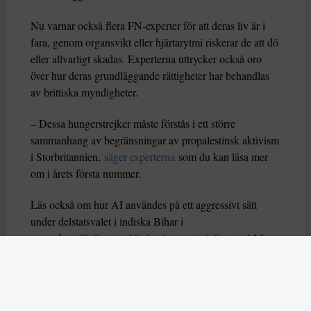
Nu varnar också flera FN-experter för att deras liv är i
fara, genom organsvikt eller hjärtarytmi riskerar de att dö
eller allvarligt skadas. Experterna uttrycker också oro
över hur deras grundläggande rättigheter har behandlas
av brittiska myndigheter.
– Dessa hungerstrejker måste förstås i ett större
sammanhang av begränsningar av propalestinsk aktivism
i Storbritannien,
säger experterna
som du kan läsa mer
om i årets första nummer.
Läs också om hur AI användes på ett aggressivt sätt
under delstatsvalet i indiska Bihar i
november.
Skribenten Vladan Lausevic lyfter att
AI å
ena sidan kan bidra till att sprida viktig information och
öka politiskt deltagande, men å andra sidan också kan
orsaka problem om den missbrukas. Han skriver: ”Utan
tydliga regler, etiska riktlinjer och system för att granska