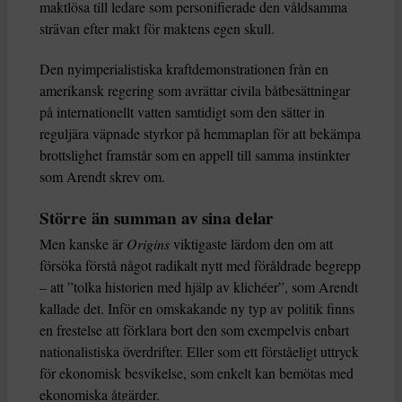
maktlösa till ledare som personifierade den våldsamma
strävan efter makt för maktens egen skull.
Den nyimperialistiska kraftdemonstrationen från en
amerikansk regering som avrättar civila båtbesättningar
på internationellt vatten samtidigt som den sätter in
reguljära väpnade styrkor på hemmaplan för att bekämpa
brottslighet framstår som en appell till samma instinkter
som Arendt skrev om.
Större än summan av sina delar
Men kanske är
Origins
viktigaste lärdom den om att
försöka förstå något radikalt nytt med föråldrade begrepp
– att ”tolka historien med hjälp av klichéer”, som Arendt
kallade det. Inför en omskakande ny typ av politik finns
en frestelse att förklara bort den som exempelvis enbart
nationalistiska överdrifter. Eller som ett förståeligt uttryck
för ekonomisk besvikelse, som enkelt kan bemötas med
ekonomiska åtgärder.