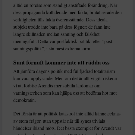
alltid en rörelse som ständigt anstiftade förändring. När
dess propaganda kolliderade med fakta, brutaliserade den
verkligheten tills fakta överensstämde. Dess ideala
subjekt trodde inte bara på dess lögner: de fann inte
längre skillnaden mellan sanning och falskhet
meningsfull. Detta var postfaktisk politik, eller ”post-
sanningspolitik”, i sin mest extrema form.
Sunt förnuft kommer inte att rädda oss
Att jämföra dagens politik med fullfjädrad totalitarism
kan vara upplysande. Men om det är allt vi gör riskerar
vi att förbise Arendts mer subtila lärdomar om
varningstecken som kan hjälpa oss att bedöma hot mot
demokratin.
Det första är att politisk katastrof inte alltid kännetecknas
av stora frågor, utan uppstår när till synes triviala
händelser ibland möts. Det bästa exemplet för Arendt var