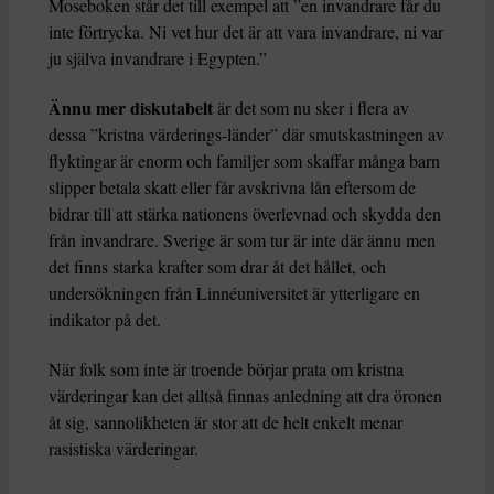
Moseboken står det till exempel att ”en invandrare får du
inte förtrycka. Ni vet hur det är att vara invandrare, ni var
ju själva invandrare i Egypten.”
Ännu mer diskutabelt
är det som nu sker i flera av
dessa ”kristna värderings-länder” där smutskastningen av
flyktingar är enorm och familjer som skaffar många barn
slipper betala skatt eller får avskrivna lån eftersom de
bidrar till att stärka nationens överlevnad och skydda den
från invandrare. Sverige är som tur är inte där ännu men
det finns starka krafter som drar åt det hållet, och
undersökningen från Linnéuniversitet är ytterligare en
indikator på det.
När folk som inte är troende börjar prata om kristna
värderingar kan det alltså finnas anledning att dra öronen
åt sig, sannolikheten är stor att de helt enkelt menar
rasistiska värderingar.