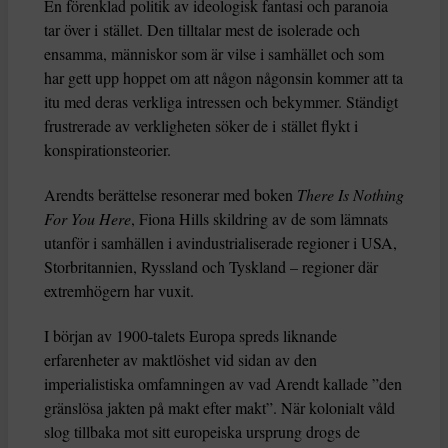
En förenklad politik av ideologisk fantasi och paranoia
tar över i stället. Den tilltalar mest de isolerade och
ensamma, människor som är vilse i samhället och som
har gett upp hoppet om att någon någonsin kommer att ta
itu med deras verkliga intressen och bekymmer. Ständigt
frustrerade av verkligheten söker de i stället flykt i
konspirationsteorier.
Arendts berättelse resonerar med boken
There Is Nothing
For You Here
, Fiona Hills skildring av de som lämnats
utanför i samhällen i avindustrialiserade regioner i USA,
Storbritannien, Ryssland och Tyskland – regioner där
extremhögern har vuxit.
I början av 1900-talets Europa spreds liknande
erfarenheter av maktlöshet vid sidan av den
imperialistiska omfamningen av vad Arendt kallade ”den
gränslösa jakten på makt efter makt”. När kolonialt våld
slog tillbaka mot sitt europeiska ursprung drogs de