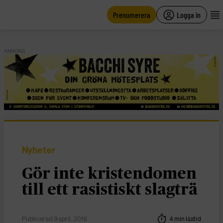
main
content
Prenumerera
Logga in
ANNONS
Nyheter
Gör inte kristendomen
till ett rasistiskt slagträ
Publicerad 9 april, 2019
4 min lästid