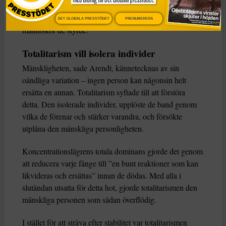
Hur som helst försökte totalitära ledare verkställa
historiska ”lagar” genom att med våld omforma de
DET GLOBALA PRESSTÖDET
PRENUMERERA
människor de styrde.
Totalitarism vill isolera individer
Mänskligheten, sade Arendt, kännetecknas av sin
oändliga variation – ingen person kan någonsin helt
ersätta en annan. Totalitarism syftade till att förstöra
detta. Den isolerade individer, upplöste de band genom
vilka de förenar och stärker varandra, och försökte
utplåna den mänskliga personligheten.
Koncentrationslägrens totala dominans gjorde det genom
att reducera varje fånge till ”en bunt reaktioner som kan
likvideras och ersättas” innan de dödas. Med alla i
slutändan utsatta för detta hot, gjorde totalitarismen den
mänskliga personen som sådan överflödig.
I stället för att sträva efter stabilitet var totalitarismen