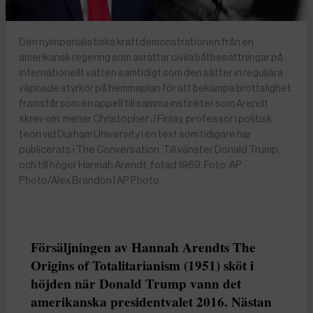
Den nyimperialistiska kraftdemonstrationen från en
amerikansk regering som avrättar civila båtbesättningar på
internationellt vatten samtidigt som den sätter in reguljära
väpnade styrkor på hemmaplan för att bekämpa brottslighet
framstår som en appell till samma instinkter som Arendt
skrev om, menar Christopher J Finlay, professor i politisk
teori vid Durham University i en text som tidigare har
publicerats i The Conversation. Till vänster Donald Trump,
och till höger Hannah Arendt, fotad 1969. Foto: AP
Photo/Alex Brandon | AP Photo
Försäljningen av Hannah Arendts The
Origins of Totalitarianism (1951) sköt i
höjden när Donald Trump vann det
amerikanska presidentvalet 2016. Nästan