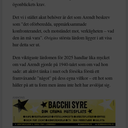
ögonblickets krav.
Det vi i stället akut behöver är det som Arendt beskrev
som ”det oförberedda, uppmärksammade
konfronterandet, och motståndet mot, verkligheten – vad
den än må vara”.
Origins
största lärdom ligger i att visa
hur detta ser ut.
Den viktigaste lärdomen för 2025 handlar lika mycket
om vad Arendt gjorde på 1940-talet som om vad hon
sade: att aktivt tänka i nuet och försöka förstå ett
framväxande ”något” på dess egna villkor – ett hot som
håller på att ta form men ännu inte helt har avslöjat sig.
ANNONS