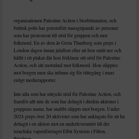
organisationen Palestine Action i Storbritannien, och
brittisk polis har genomfört massgripande av personer
som har protesterat till stöd för gruppen och mot
folkmord. En av dem är Greta Thunberg som greps i
London dagen innan julafton efter att hon suttit ner och
hållit i ett plakat där hon förklarar sitt stöd för Palestine
Action, och sitt motstånd mot folkmord. Hon släpptes
mot borgen men ska infinna sig för rättegång i mars
enligt medierapporter.
Inte alla som har uttryckt stöd för Palestine Action, och
framför allt inte de som har deltagit i direkta aktioner i
gruppens namn, har snabbt släppts mot borgen. Under
2024 greps över 20 aktivister som har anklagats för att ha
deltagit i en aktion mot en underleverantör till det
israeliska vapenföretaget Elbit Systems i Filton,
Brighton.