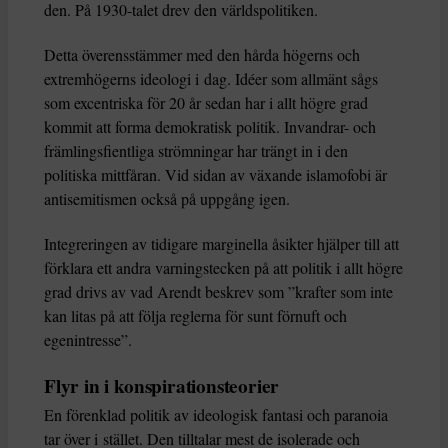
den. På 1930-talet drev den världspolitiken.
Detta överensstämmer med den hårda högerns och
extremhögerns ideologi i dag. Idéer som allmänt sågs
som excentriska för 20 år sedan har i allt högre grad
kommit att forma demokratisk politik. Invandrar- och
främlingsfientliga strömningar har trängt in i den
politiska mittfåran. Vid sidan av växande islamofobi är
antisemitismen också på uppgång igen.
Integreringen av tidigare marginella åsikter hjälper till att
förklara ett andra varningstecken på att politik i allt högre
grad drivs av vad Arendt beskrev som ”krafter som inte
kan litas på att följa reglerna för sunt förnuft och
egenintresse”.
Flyr in i konspirationsteorier
En förenklad politik av ideologisk fantasi och paranoia
tar över i stället. Den tilltalar mest de isolerade och