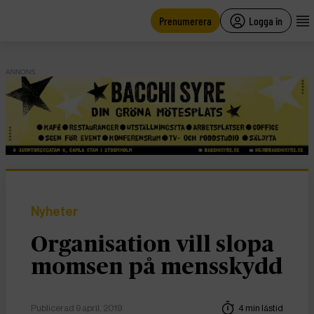
main
content
Prenumerera
Logga in
ANNONS
Nyheter
Organisation vill slopa
momsen på mensskydd
Publicerad 9 april, 2019
4 min lästid