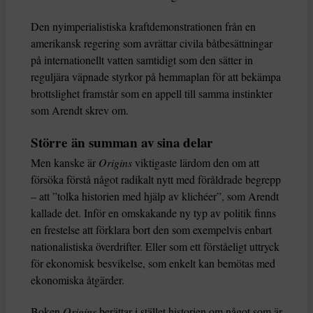
Den nyimperialistiska kraftdemonstrationen från en
amerikansk regering som avrättar civila båtbesättningar
på internationellt vatten samtidigt som den sätter in
reguljära väpnade styrkor på hemmaplan för att bekämpa
brottslighet framstår som en appell till samma instinkter
som Arendt skrev om.
Större än summan av sina delar
Men kanske är
Origins
viktigaste lärdom den om att
försöka förstå något radikalt nytt med föråldrade begrepp
– att ”tolka historien med hjälp av klichéer”, som Arendt
kallade det. Inför en omskakande ny typ av politik finns
en frestelse att förklara bort den som exempelvis enbart
nationalistiska överdrifter. Eller som ett förståeligt uttryck
för ekonomisk besvikelse, som enkelt kan bemötas med
ekonomiska åtgärder.
Boken
Origins
berättar i stället historien om något som är