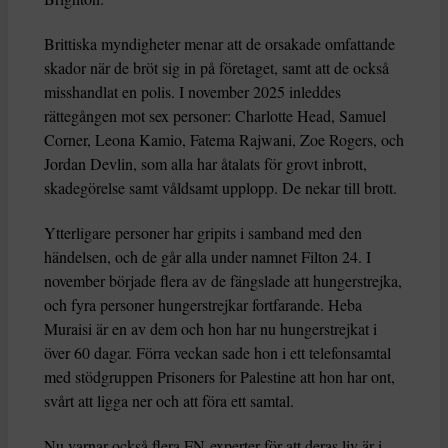
Brittiska myndigheter menar att de orsakade omfattande
skador när de bröt sig in på företaget, samt att de också
misshandlat en polis. I november 2025 inleddes
rättegången mot sex personer: Charlotte Head, Samuel
Corner, Leona Kamio, Fatema Rajwani, Zoe Rogers, och
Jordan Devlin, som alla har åtalats för grovt inbrott,
skadegörelse samt våldsamt upplopp. De nekar till brott.
Ytterligare personer har gripits i samband med den
händelsen, och de går alla under namnet Filton 24. I
november började flera av de fängslade att hungerstrejka,
och fyra personer hungerstrejkar fortfarande. Heba
Muraisi är en av dem och hon har nu hungerstrejkat i
över 60 dagar. Förra veckan sade hon i ett telefonsamtal
med stödgruppen Prisoners for Palestine att hon har ont,
svårt att ligga ner och att föra ett samtal.
Nu varnar också flera FN-experter för att deras liv är i