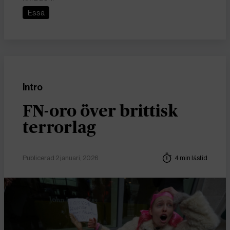
Essä
Intro
FN-oro över brittisk
terrorlag
Publicerad 2 januari, 2026
4 min lästid