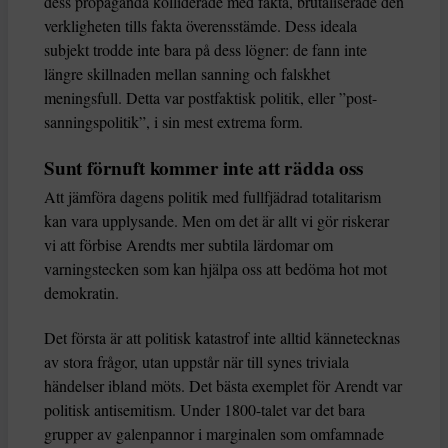
dess propaganda kolliderade med fakta, brutaliserade den
verkligheten tills fakta överensstämde. Dess ideala
subjekt trodde inte bara på dess lögner: de fann inte
längre skillnaden mellan sanning och falskhet
meningsfull. Detta var postfaktisk politik, eller ”post-
sanningspolitik”, i sin mest extrema form.
Sunt förnuft kommer inte att rädda oss
Att jämföra dagens politik med fullfjädrad totalitarism
kan vara upplysande. Men om det är allt vi gör riskerar
vi att förbise Arendts mer subtila lärdomar om
varningstecken som kan hjälpa oss att bedöma hot mot
demokratin.
Det första är att politisk katastrof inte alltid kännetecknas
av stora frågor, utan uppstår när till synes triviala
händelser ibland möts. Det bästa exemplet för Arendt var
politisk antisemitism. Under 1800-talet var det bara
grupper av galenpannor i marginalen som omfamnade