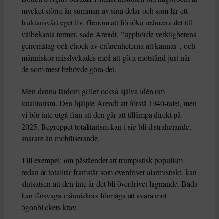
mycket större än summan av sina delar och som får ett
fruktansvärt eget liv. Genom att försöka reducera det till
välbekanta termer, sade Arendt, ”upphörde verklighetens
genomslag och chock av erfarenheterna att kännas”, och
människor misslyckades med att göra motstånd just när
de som mest behövde göra det.
Men denna lärdom gäller också själva idén om
totalitarism. Den hjälpte Arendt att förstå 1940-talet, men
vi bör inte utgå från att den går att tillämpa direkt på
2025. Begreppet totalitarism kan i sig bli distraherande,
snarare än mobiliserande.
Till exempel: om påståendet att trumpistisk populism
redan är totalitär framstår som överdrivet alarmistiskt, kan
slutsatsen att den inte är det bli överdrivet lugnande. Båda
kan försvaga människors förmåga att svara mot
ögonblickets krav.