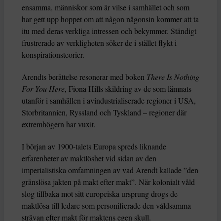
ensamma, människor som är vilse i samhället och som
har gett upp hoppet om att någon någonsin kommer att ta
itu med deras verkliga intressen och bekymmer. Ständigt
frustrerade av verkligheten söker de i stället flykt i
konspirationsteorier.
Arendts berättelse resonerar med boken
There Is Nothing
For You Here
, Fiona Hills skildring av de som lämnats
utanför i samhällen i avindustrialiserade regioner i USA,
Storbritannien, Ryssland och Tyskland – regioner där
extremhögern har vuxit.
I början av 1900-talets Europa spreds liknande
erfarenheter av maktlöshet vid sidan av den
imperialistiska omfamningen av vad Arendt kallade ”den
gränslösa jakten på makt efter makt”. När kolonialt våld
slog tillbaka mot sitt europeiska ursprung drogs de
maktlösa till ledare som personifierade den våldsamma
strävan efter makt för maktens egen skull.