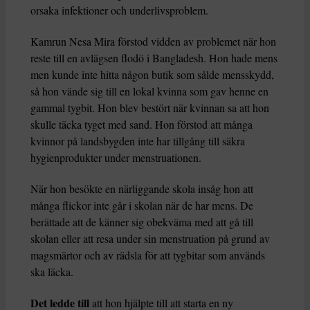
orsaka infektioner och underlivsproblem.
Kamrun Nesa Mira förstod vidden av problemet när hon
reste till en avlägsen flodö i Bangladesh. Hon hade mens
men kunde inte hitta någon butik som sålde mensskydd,
så hon vände sig till en lokal kvinna som gav henne en
gammal tygbit. Hon blev bestört när kvinnan sa att hon
skulle täcka tyget med sand. Hon förstod att många
kvinnor på landsbygden inte har tillgång till säkra
hygienprodukter under menstruationen.
När hon besökte en närliggande skola insåg hon att
många flickor inte går i skolan när de har mens. De
berättade att de känner sig obekväma med att gå till
skolan eller att resa under sin menstruation på grund av
magsmärtor och av rädsla för att tygbitar som används
ska läcka.
Det ledde till
att hon hjälpte till att starta en ny