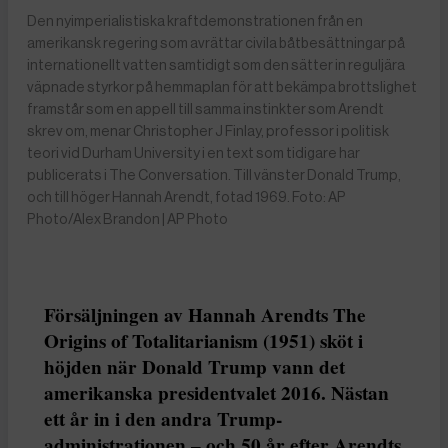
Den nyimperialistiska kraftdemonstrationen från en
amerikansk regering som avrättar civila båtbesättningar på
internationellt vatten samtidigt som den sätter in reguljära
väpnade styrkor på hemmaplan för att bekämpa brottslighet
framstår som en appell till samma instinkter som Arendt
skrev om, menar Christopher J Finlay, professor i politisk
teori vid Durham University i en text som tidigare har
publicerats i The Conversation. Till vänster Donald Trump,
och till höger Hannah Arendt, fotad 1969. Foto: AP
Photo/Alex Brandon | AP Photo
Försäljningen av Hannah Arendts The
Origins of Totalitarianism (1951) sköt i
höjden när Donald Trump vann det
amerikanska presidentvalet 2016. Nästan
ett år in i den andra Trump-
administrationen – och 50 år efter Arendts