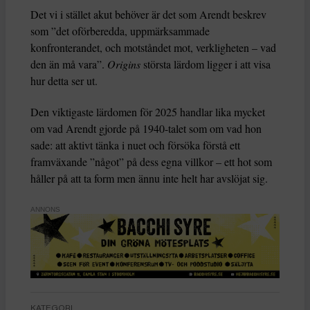
Det vi i stället akut behöver är det som Arendt beskrev
som ”det oförberedda, uppmärksammade
konfronterandet, och motståndet mot, verkligheten – vad
den än må vara”.
Origins
största lärdom ligger i att visa
hur detta ser ut.
Den viktigaste lärdomen för 2025 handlar lika mycket
om vad Arendt gjorde på 1940-talet som om vad hon
sade: att aktivt tänka i nuet och försöka förstå ett
framväxande ”något” på dess egna villkor – ett hot som
håller på att ta form men ännu inte helt har avslöjat sig.
ANNONS
KATEGORI