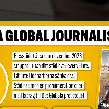
at minst nio politiska aktivister, bland dem
EN Tillslaget ses som ett försök att tysta
lva fängslade kvinnor som står inför rätta
tländska journalister, diplomater och
ihetsberövade är akademiker, bloggare och
na är gravid, […]