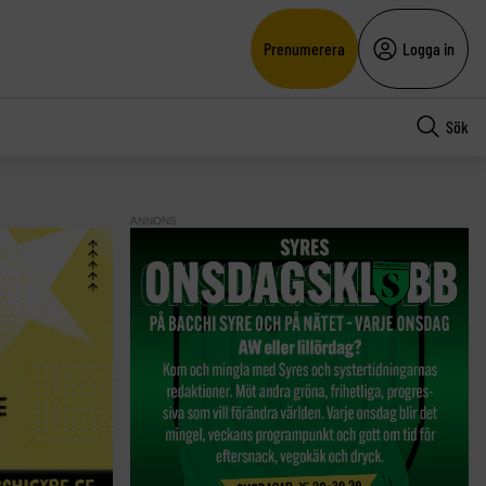
Prenumerera
Logga in
Sök
ANNONS