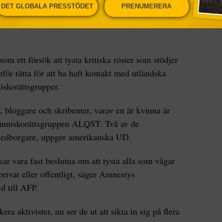
DET GLOBALA PRESSTÖDET
PRENUMERERA
inst nio politiska aktivister, bland dem en gravid
 som ett försök att tysta kritiska röster som stödjer
för rätta för att ha haft kontakt med utländska
iskorättsgrupper.
 bloggare och skribenter, varav en är kvinna är
änniskorättsgruppen ALQST. Två av de
medborgare, uppger amerikanska UD.
r vara fast beslutna om att tysta alla som vågar
 privat eller offentligt, säger Amnestys
d till AFP.
era aktivister, nu ser de ut att sikta in sig på flera