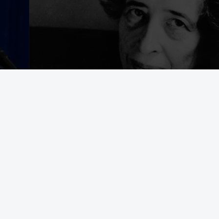
egering som avrättar civila båtbesättningar på internationellt vatten