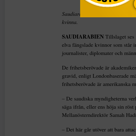
Saudiarabien har frihetsberövat m
kvinna.
SAUDIARABIEN
Tillslaget ses
elva fängslade kvinnor som står in
journalister, diplomater och männ
De frihetsberövade är akademiker,
gravid, enligt Londonbaserade m
frihetsberövade är amerikanska 
– De saudiska myndigheterna verka
säga ifrån, eller ens höja sin röst
Mellanösterndirektör Samah Hadi
– Det här går utöver att bara attack