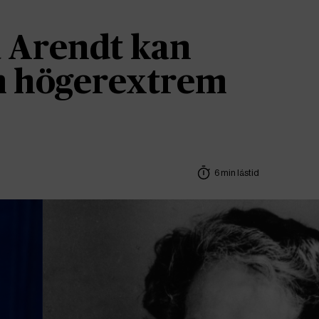
 Arendt kan
om högerextrem
6 min lästid