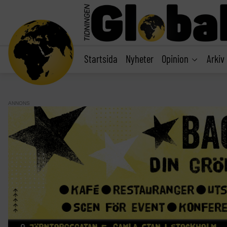
main
content
Startsida
Nyheter
Opinion
Arkiv
ANNONS