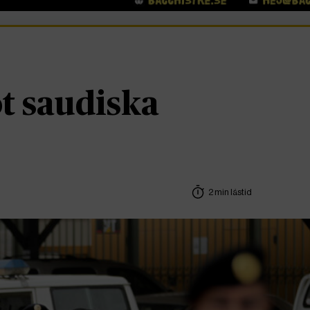
ot saudiska
2 min lästid