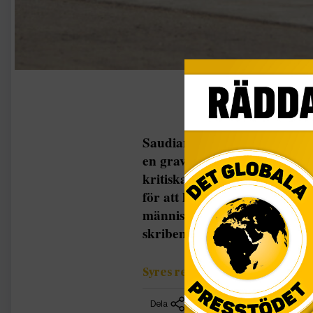
Saudiarabien har frihetsberöv
en gravid kvinna. SAUDIARABI
kritiska röster som stödjer e
för att ha haft kontakt med u
människorättsgrupper. De fr
skribenter, varav en är kvin
Syres redaktion
Dela