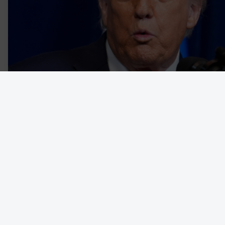
Den nyimperialistiska kraftdemonstrationen från en amerikansk r