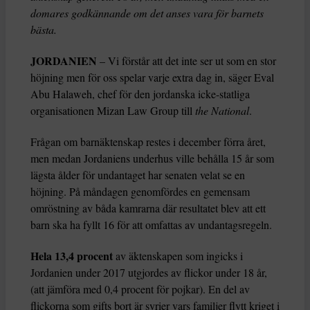
domares godkännande om det anses vara för barnets
bästa.
JORDANIEN
– Vi förstår att det inte ser ut som en stor
höjning men för oss spelar varje extra dag in, säger Eval
Abu Halaweh, chef för den jordanska icke-statliga
organisationen Mizan Law Group till
the National
.
Frågan om barnäktenskap restes i december förra året,
men medan Jordaniens underhus ville behålla 15 år som
lägsta ålder för undantaget har senaten velat se en
höjning. På måndagen genomfördes en gemensam
omröstning av båda kamrarna där resultatet blev att ett
barn ska ha fyllt 16 för att omfattas av undantagsregeln.
Hela 13,4 procent
av äktenskapen som ingicks i
Jordanien under 2017 utgjordes av flickor under 18 år,
(att jämföra med 0,4 procent för pojkar). En del av
flickorna som gifts bort är syrier vars familjer flytt kriget i