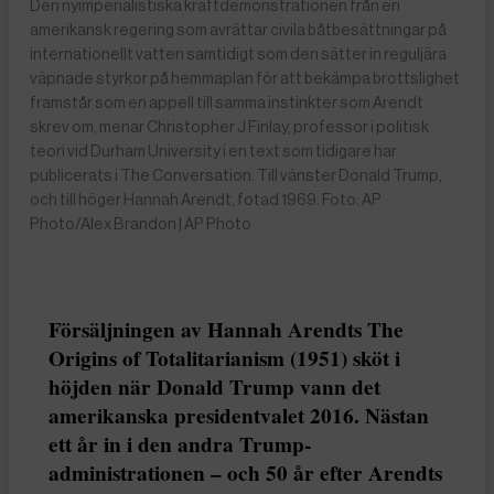
Den nyimperialistiska kraftdemonstrationen från en
amerikansk regering som avrättar civila båtbesättningar på
internationellt vatten samtidigt som den sätter in reguljära
väpnade styrkor på hemmaplan för att bekämpa brottslighet
framstår som en appell till samma instinkter som Arendt
skrev om, menar Christopher J Finlay, professor i politisk
teori vid Durham University i en text som tidigare har
publicerats i The Conversation. Till vänster Donald Trump,
och till höger Hannah Arendt, fotad 1969. Foto: AP
Photo/Alex Brandon | AP Photo
Försäljningen av Hannah Arendts The
Origins of Totalitarianism (1951) sköt i
höjden när Donald Trump vann det
amerikanska presidentvalet 2016. Nästan
ett år in i den andra Trump-
administrationen – och 50 år efter Arendts