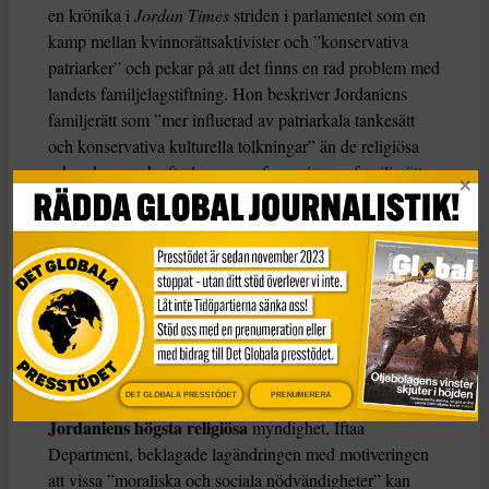
en krönika i
Jordan Times
striden i parlamentet som en
kamp mellan kvinnorättsaktivister och ”konservativa
patriarker” och pekar på att det finns en rad problem med
landets familjelagstiftning. Hon beskriver Jordaniens
familjerätt som ”mer influerad av patriarkala tankesätt
och konservativa kulturella tolkningar” än de religiösa
urkunderna och efterlyser en reformering av familjerätten
i linje med Marockos.
Marocko reformerade sin familjelagstiftning,
Moudawana, 2004 vilket bland annat innebar att gränsen
för giftermål höjdes från 15 år till 18 år. Även i Marocko
finns dock undantag som tillåter barnäktenskap i vissa
fall och kvinnorättsaktivister där försöker nu få till stånd
nya reformer av familjerätten.
DET GLOBALA PRESSTÖDET
PRENUMERERA
Jordaniens högsta religiösa
myndighet, Iftaa
Department, beklagade lagändringen med motiveringen
att vissa ”moraliska och sociala nödvändigheter” kan