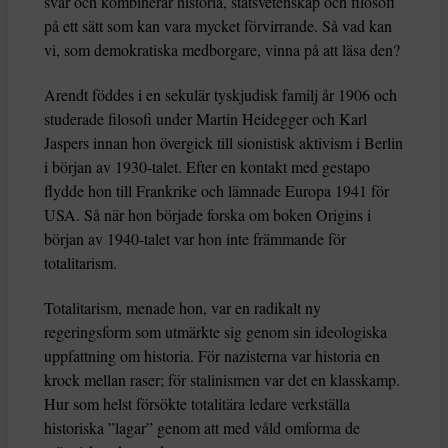
svår och kombinerar historia, statsvetenskap och filosofi
på ett sätt som kan vara mycket förvirrande. Så vad kan
vi, som demokratiska medborgare, vinna på att läsa den?
Arendt föddes i en sekulär tyskjudisk familj år 1906 och
studerade filosofi under Martin Heidegger och Karl
Jaspers innan hon övergick till sionistisk aktivism i Berlin
i början av 1930-talet. Efter en kontakt med gestapo
flydde hon till Frankrike och lämnade Europa 1941 för
USA. Så när hon började forska om boken Origins i
början av 1940-talet var hon inte främmande för
totalitarism.
Totalitarism, menade hon, var en radikalt ny
regeringsform som utmärkte sig genom sin ideologiska
uppfattning om historia. För nazisterna var historia en
krock mellan raser; för stalinismen var det en klasskamp.
Hur som helst försökte totalitära ledare verkställa
historiska ”lagar” genom att med våld omforma de