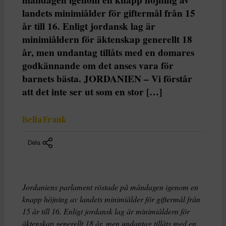
måndagen igenom en knapp höjning av
landets minimiålder för giftermål från 15
år till 16. Enligt jordansk lag är
minimiåldern för äktenskap generellt 18
år, men undantag tillåts med en domares
godkännande om det anses vara för
barnets bästa. JORDANIEN – Vi förstår
att det inte ser ut som en stor […]
Bella Frank
Dela
Jordaniens parlament röstade på måndagen igenom en
knapp höjning av landets minimiålder för giftermål från
15 år till 16. Enligt jordansk lag är minimiåldern för
äktenskap generellt 18 år, men undantag tillåts med en