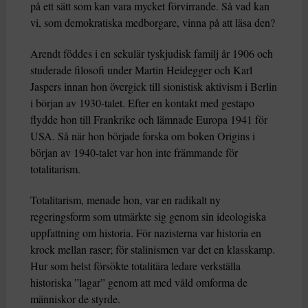
på ett sätt som kan vara mycket förvirrande. Så vad kan
vi, som demokratiska medborgare, vinna på att läsa den?
Arendt föddes i en sekulär tyskjudisk familj år 1906 och
studerade filosofi under Martin Heidegger och Karl
Jaspers innan hon övergick till sionistisk aktivism i Berlin
i början av 1930-talet. Efter en kontakt med gestapo
flydde hon till Frankrike och lämnade Europa 1941 för
USA. Så när hon började forska om boken Origins i
början av 1940-talet var hon inte främmande för
totalitarism.
Totalitarism, menade hon, var en radikalt ny
regeringsform som utmärkte sig genom sin ideologiska
uppfattning om historia. För nazisterna var historia en
krock mellan raser; för stalinismen var det en klasskamp.
Hur som helst försökte totalitära ledare verkställa
historiska ”lagar” genom att med våld omforma de
människor de styrde.