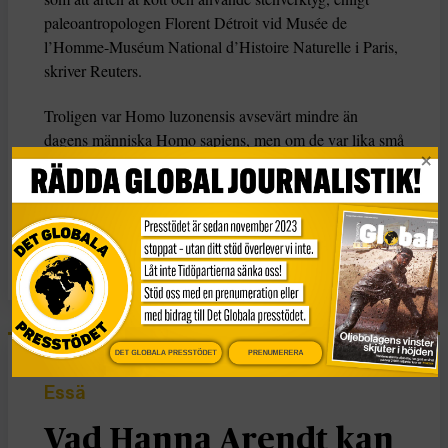
paleoantropologen Florent Détroit vid Musée de
l’Homme-Muséum National d’Histoire Naturelle i Paris,
skriver Reuters.
Troligen var Homo luzonensis avsevärt mindre än
dagens människa Homo sapiens, men om de var lika små
som Homo floresiensis är oklart.
KATEGORI
Nyheter
DET GLOBALA PRESSTÖDET
PRENUMERERA
Essä
Vad Hanna Arendt kan