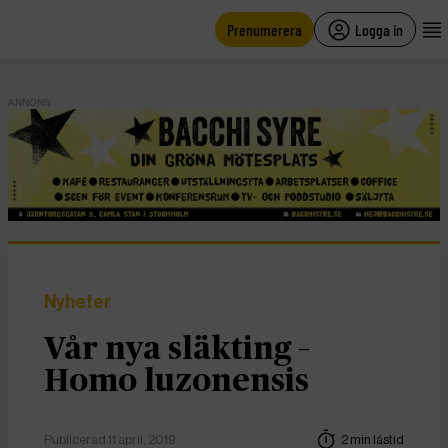
main
content
Prenumerera
Logga in
ANNONS
Nyheter
Vår nya släkting –
Homo luzonensis
Publicerad 11 april, 2019
2 min lästid