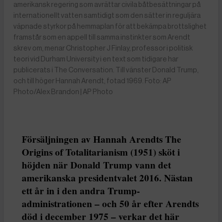
amerikansk regering som avrättar civila båtbesättningar på
internationellt vatten samtidigt som den sätter in reguljära
väpnade styrkor på hemmaplan för att bekämpa brottslighet
framstår som en appell till samma instinkter som Arendt
skrev om, menar Christopher J Finlay, professor i politisk
teori vid Durham University i en text som tidigare har
publicerats i The Conversation. Till vänster Donald Trump,
och till höger Hannah Arendt, fotad 1969. Foto: AP
Photo/Alex Brandon | AP Photo
Försäljningen av Hannah Arendts The
Origins of Totalitarianism (1951) sköt i
höjden när Donald Trump vann det
amerikanska presidentvalet 2016. Nästan
ett år in i den andra Trump-
administrationen – och 50 år efter Arendts
död i december 1975 – verkar det här