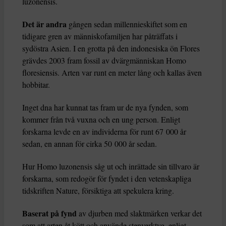
luzonensis.
Det är andra
gången sedan millennieskiftet som en
tidigare gren av människofamiljen har påträffats i
sydöstra Asien. I en grotta på den indonesiska ön Flores
grävdes 2003 fram fossil av dvärgmänniskan Homo
floresiensis. Arten var runt en meter lång och kallas även
hobbitar.
Inget dna har kunnat tas fram ur de nya fynden, som
kommer från två vuxna och en ung person. Enligt
forskarna levde en av individerna för runt 67 000 år
sedan, en annan för cirka 50 000 år sedan.
Hur Homo luzonensis såg ut och inrättade sin tillvaro är
forskarna, som redogör för fyndet i den vetenskapliga
tidskriften Nature, försiktiga att spekulera kring.
Baserat på fynd
av djurben med slaktmärken verkar det
som att arten åt kött och använde stenverktyg, enligt