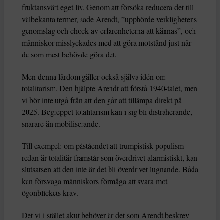
fruktansvärt eget liv. Genom att försöka reducera det till
välbekanta termer, sade Arendt, ”upphörde verklighetens
genomslag och chock av erfarenheterna att kännas”, och
människor misslyckades med att göra motstånd just när
de som mest behövde göra det.
Men denna lärdom gäller också själva idén om
totalitarism. Den hjälpte Arendt att förstå 1940-talet, men
vi bör inte utgå från att den går att tillämpa direkt på
2025. Begreppet totalitarism kan i sig bli distraherande,
snarare än mobiliserande.
Till exempel: om påståendet att trumpistisk populism
redan är totalitär framstår som överdrivet alarmistiskt, kan
slutsatsen att den inte är det bli överdrivet lugnande. Båda
kan försvaga människors förmåga att svara mot
ögonblickets krav.
Det vi i stället akut behöver är det som Arendt beskrev