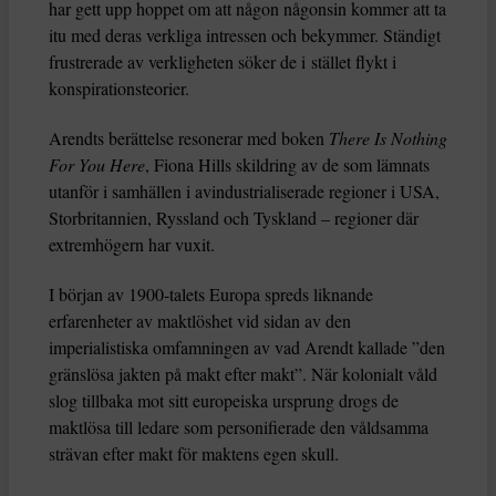
har gett upp hoppet om att någon någonsin kommer att ta
itu med deras verkliga intressen och bekymmer. Ständigt
frustrerade av verkligheten söker de i stället flykt i
konspirationsteorier.
Arendts berättelse resonerar med boken
There Is Nothing
For You Here
, Fiona Hills skildring av de som lämnats
utanför i samhällen i avindustrialiserade regioner i USA,
Storbritannien, Ryssland och Tyskland – regioner där
extremhögern har vuxit.
I början av 1900-talets Europa spreds liknande
erfarenheter av maktlöshet vid sidan av den
imperialistiska omfamningen av vad Arendt kallade ”den
gränslösa jakten på makt efter makt”. När kolonialt våld
slog tillbaka mot sitt europeiska ursprung drogs de
maktlösa till ledare som personifierade den våldsamma
strävan efter makt för maktens egen skull.