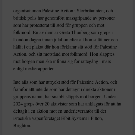
organisationen Palestine Action i Storbritannien, och
brittisk polis har genomfört massgripande av personer
som har protesterat till stöd för gruppen och mot
folkmord. En av dem är Greta Thunberg som greps i
London dagen innan julafton efter att hon suttit ner och
hållit i ett plakat där hon förklarar sitt stöd för Palestine
Action, och sitt motstånd mot folkmord. Hon släpptes
mot borgen men ska infinna sig för rättegång i mars
enligt medierapporter.
Inte alla som har uttryckt stöd för Palestine Action, och
framför allt inte de som har deltagit i direkta aktioner i
gruppens namn, har snabbt släppts mot borgen. Under
2024 greps över 20 aktivister som har anklagats för att ha
deltagit i en aktion mot en underleverantör till det
israeliska vapenföretaget Elbit Systems i Filton,
Brighton.