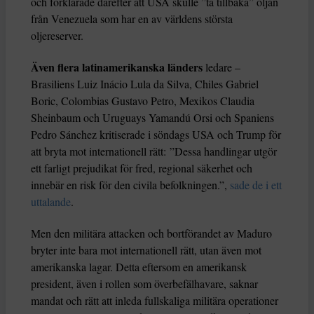
och förklarade därefter att USA skulle ”ta tillbaka” oljan
från Venezuela som har en av världens största
oljereserver.
Även flera latinamerikanska länders
ledare –
Brasiliens Luiz Inácio Lula da Silva, Chiles Gabriel
Boric, Colombias Gustavo Petro, Mexikos Claudia
Sheinbaum och Uruguays Yamandú Orsi och Spaniens
Pedro Sánchez kritiserade i söndags USA och Trump för
att bryta mot internationell rätt: ”Dessa handlingar utgör
ett farligt prejudikat för fred, regional säkerhet och
innebär en risk för den civila befolkningen.”,
sade de i ett
uttalande
.
Men den militära attacken och bortförandet av Maduro
bryter inte bara mot internationell rätt, utan även mot
amerikanska lagar. Detta eftersom en amerikansk
president, även i rollen som överbefälhavare, saknar
mandat och rätt att inleda fullskaliga militära operationer