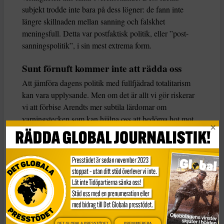
subjekt trodde inte bara på dess lögner: de fann inte
längre skillnaden mellan sanning och falskhet
meningsfull. Detta var postfaktisk politik, eller ”post-
sanningspolitik”, i sin mest extrema form.
Sunt förnuft kommer inte att rädda oss
Att jämföra dagens politik med fullfjädrad totalitarism
kan vara upplysande. Men om det är allt vi gör riskerar
vi att förbise Arendts mer subtila lärdomar om
varningstecken som kan hjälpa oss att bedöma hot mot
demokratin.
Det första är att politisk katastrof inte alltid kännetecknas
av stora frågor, utan uppstår när till synes triviala
händelser ibland möts. Det bästa exemplet för Arendt var
politisk antisemitism. Under 1800-talet var det bara
grupper av galenpannor i marginalen som omfamnade
den. På 1930-talet drev den världspolitiken.
DET GLOBALA PRESSTÖDET
PRENUMERERA