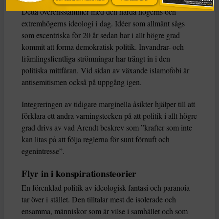
Detta överensstämmer med den hårda högerns och
extremhögerns ideologi i dag. Idéer som allmänt sågs
som excentriska för 20 år sedan har i allt högre grad
kommit att forma demokratisk politik. Invandrar- och
främlingsfientliga strömningar har trängt in i den
politiska mittfåran. Vid sidan av växande islamofobi är
antisemitismen också på uppgång igen.
Integreringen av tidigare marginella åsikter hjälper till att
förklara ett andra varningstecken på att politik i allt högre
grad drivs av vad Arendt beskrev som ”krafter som inte
kan litas på att följa reglerna för sunt förnuft och
egenintresse”.
Flyr in i konspirationsteorier
En förenklad politik av ideologisk fantasi och paranoia
tar över i stället. Den tilltalar mest de isolerade och
ensamma, människor som är vilse i samhället och som