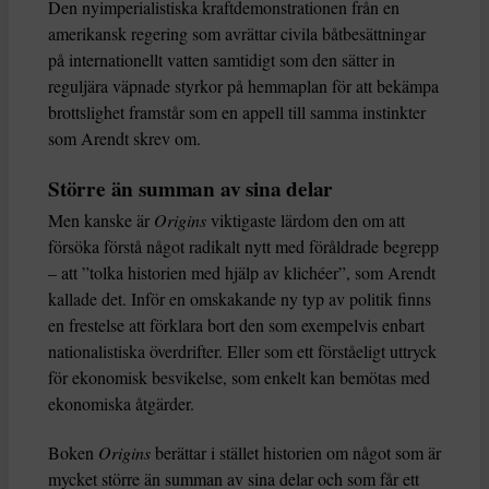
Den nyimperialistiska kraftdemonstrationen från en
amerikansk regering som avrättar civila båtbesättningar
på internationellt vatten samtidigt som den sätter in
reguljära väpnade styrkor på hemmaplan för att bekämpa
brottslighet framstår som en appell till samma instinkter
som Arendt skrev om.
Större än summan av sina delar
Men kanske är
Origins
viktigaste lärdom den om att
försöka förstå något radikalt nytt med föråldrade begrepp
– att ”tolka historien med hjälp av klichéer”, som Arendt
kallade det. Inför en omskakande ny typ av politik finns
en frestelse att förklara bort den som exempelvis enbart
nationalistiska överdrifter. Eller som ett förståeligt uttryck
för ekonomisk besvikelse, som enkelt kan bemötas med
ekonomiska åtgärder.
Boken
Origins
berättar i stället historien om något som är
mycket större än summan av sina delar och som får ett