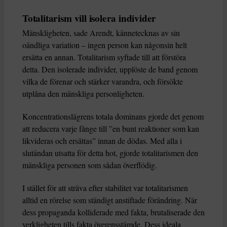
Totalitarism vill isolera individer
Mänskligheten, sade Arendt, kännetecknas av sin
oändliga variation – ingen person kan någonsin helt
ersätta en annan. Totalitarism syftade till att förstöra
detta. Den isolerade individer, upplöste de band genom
vilka de förenar och stärker varandra, och försökte
utplåna den mänskliga personligheten.
Koncentrationslägrens totala dominans gjorde det genom
att reducera varje fånge till ”en bunt reaktioner som kan
likvideras och ersättas” innan de dödas. Med alla i
slutändan utsatta för detta hot, gjorde totalitarismen den
mänskliga personen som sådan överflödig.
I stället för att sträva efter stabilitet var totalitarismen
alltid en rörelse som ständigt anstiftade förändring. När
dess propaganda kolliderade med fakta, brutaliserade den
verkligheten tills fakta överensstämde. Dess ideala