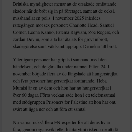
Brittiska myndigheter menar att de orsakade omfattande
skador när de bröt sig in på företaget, samt att de också
misshandlat en polis. I november 2025 inleddes
rättegången mot sex personer: Charlotte Head, Samuel
Corner, Leona Kamio, Fatema Rajwani, Zoe Rogers, och
Jordan Devlin, som alla har åtalats för grovt inbrott,
skadegörelse samt våldsamt upplopp. De nekar till brott.
Ytterligare personer har gripits i samband med den
händelsen, och de går alla under namnet Filton 24. I
november började flera av de fängslade att hungerstrejka,
och fyra personer hungerstrejkar fortfarande. Heba
Muraisi är en av dem och hon har nu hungerstrejkat i
över 60 dagar. Förra veckan sade hon i ett telefonsamtal
med stödgruppen Prisoners for Palestine att hon har ont,
svårt att ligga ner och att föra ett samtal.
Nu varnar också flera FN-experter för att deras liv är i
fara, genom organsvikt eller hjärtarytmi riskerar de att dö