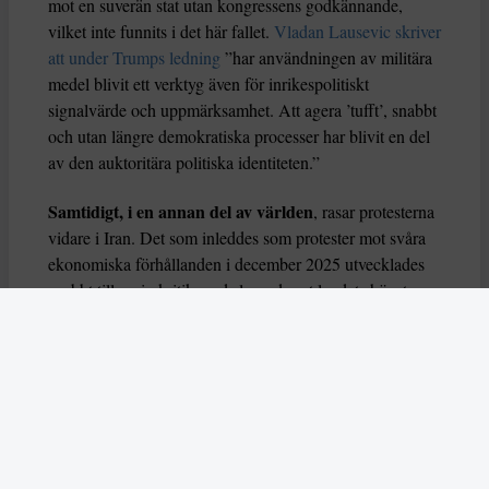
mot en suverän stat utan kongressens godkännande,
vilket inte funnits i det här fallet.
Vladan Lausevic skriver
att under Trumps ledning
”har användningen av militära
medel blivit ett verktyg även för inrikespolitiskt
signalvärde och uppmärksamhet. Att agera ’tufft’, snabbt
och utan längre demokratiska processer har blivit en del
av den auktoritära politiska identiteten.”
Samtidigt, i en annan del av världen
, rasar protesterna
vidare i Iran. Det som inleddes som protester mot svåra
ekonomiska förhållanden i december 2025 utvecklades
snabbt till regimkritik med slagord mot landets högste
ledare Ali Khamenei. Protesterna har nu spridits till
nästan hela landet, och tidigare i veckan larmade
människorättsgrupper om att minst 27 personer har
dödats, varav fem barn.
– Nu, när regimen är mer instabil än någonsin och på
allvar fruktar för sin överlevnad, finns det en allvarlig oro