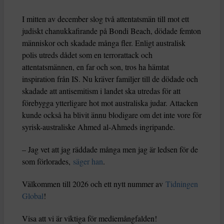
I mitten av december slog två attentatsmän till mot ett
judiskt chanukkafirande på Bondi Beach, dödade femton
människor och skadade många fler. Enligt australisk
polis utreds dådet som en terrorattack och
attentatsmännen, en far och son, tros ha hämtat
inspiration från IS. Nu kräver familjer till de dödade och
skadade att antisemitism i landet ska utredas för att
förebygga ytterligare hot mot australiska judar. Attacken
kunde också ha blivit ännu blodigare om det inte vore för
syrisk-australiske Ahmed al-Ahmeds ingripande.
– Jag vet att jag räddade många men jag är ledsen för de
som förlorades,
säger han
.
Välkommen till 2026 och ett nytt nummer av
Tidningen
Global
!
Visa att vi är viktiga för mediemångfalden!