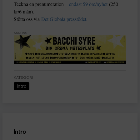
Teckna en prenumeration –
endast 59 öre/nyhet
(250
kr/6 mån).
Stötta oss via
Det Globala presstödet.
ANNONS
KATEGORI
Intro
Intro