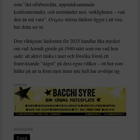
som ”det oförberedda, uppmärksammade
konfronterandet, och motståndet mot, verkligheten – vad
den än må vara”.
Origins
största lärdom ligger i att visa
hur detta ser ut.
Den viktigaste lärdomen för 2025 handlar lika mycket
om vad Arendt gjorde på 1940-talet som om vad hon
sade: att aktivt tänka i nuet och försöka förstå ett
framväxande ”något” på dess egna villkor – ett hot som
håller på att ta form men ännu inte helt har avslöjat sig.
ANNONS
KATEGORI
Essä