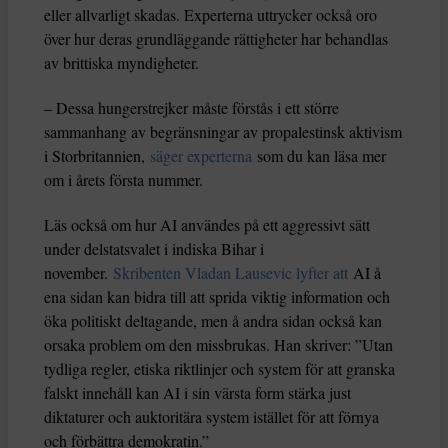
eller allvarligt skadas. Experterna uttrycker också oro
över hur deras grundläggande rättigheter har behandlas
av brittiska myndigheter.
– Dessa hungerstrejker måste förstås i ett större
sammanhang av begränsningar av propalestinsk aktivism
i Storbritannien,
säger experterna
som du kan läsa mer
om i årets första nummer.
Läs också om hur AI användes på ett aggressivt sätt
under delstatsvalet i indiska Bihar i
november.
Skribenten Vladan Lausevic lyfter att
AI å
ena sidan kan bidra till att sprida viktig information och
öka politiskt deltagande, men å andra sidan också kan
orsaka problem om den missbrukas. Han skriver: ”Utan
tydliga regler, etiska riktlinjer och system för att granska
falskt innehåll kan AI i sin värsta form stärka just
diktaturer och auktoritära system istället för att förnya
och förbättra demokratin.”