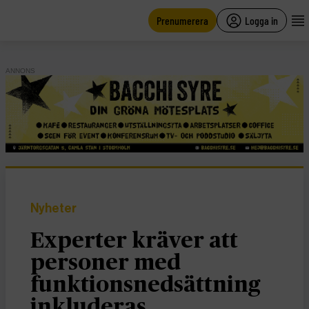
main
content
Prenumerera
Logga in
ANNONS
Nyheter
Experter kräver att
personer med
funktionsnedsättning
inkluderas