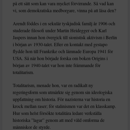
på ett sätt som kan vara mycket förvirrande. Så vad kan
vi, som demokratiska medborgare, vinna på att läsa den?
Arendt föddes i en sekulär tyskjudisk familj år 1906 och
studerade filosofi under Martin Heidegger och Karl
Jaspers innan hon övergick till sionistisk aktivism i Berlin
i början av 1930-talet. Efter en kontakt med gestapo
flydde hon till Frankrike och lämnade Europa 1941 för
USA. Så när hon började forska om boken Origins i
början av 1940-talet var hon inte främmande för
totalitarism.
Totalitarism, menade hon, var en radikalt ny
regeringsform som utmärkte sig genom sin ideologiska
uppfattning om historia. För nazisterna var historia en
krock mellan raser; för stalinismen var det en klasskamp.
Hur som helst försökte totalitära ledare verkställa
historiska ”lagar” genom att med våld omforma de
människor de styrde.