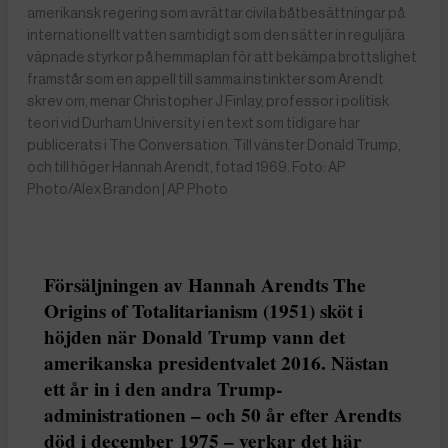
amerikansk regering som avrättar civila båtbesättningar på
internationellt vatten samtidigt som den sätter in reguljära
väpnade styrkor på hemmaplan för att bekämpa brottslighet
framstår som en appell till samma instinkter som Arendt
skrev om, menar Christopher J Finlay, professor i politisk
teori vid Durham University i en text som tidigare har
publicerats i The Conversation. Till vänster Donald Trump,
och till höger Hannah Arendt, fotad 1969. Foto: AP
Photo/Alex Brandon | AP Photo
Försäljningen av Hannah Arendts The
Origins of Totalitarianism (1951) sköt i
höjden när Donald Trump vann det
amerikanska presidentvalet 2016. Nästan
ett år in i den andra Trump-
administrationen – och 50 år efter Arendts
död i december 1975 – verkar det här