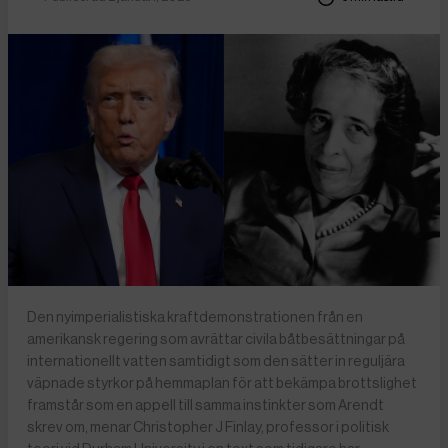
Den nyimperialistiska kraftdemonstrationen från en
amerikansk regering som avrättar civila båtbesättningar på
internationellt vatten samtidigt som den sätter in reguljära
väpnade styrkor på hemmaplan för att bekämpa brottslighet
framstår som en appell till samma instinkter som Arendt
skrev om, menar Christopher J Finlay, professor i politisk