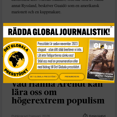
annat Ryssland, beskriver Guaidó som en amerikansk
marionett och en kuppmakare.
KATEGORI
Nyheter
Essä
DET GLOBALA PRESSTÖDET
PRENUMERERA
Vad Hanna Arendt kan
lära oss om
högerextrem populism
Publicerad 2 januari, 2026
6 min lästid