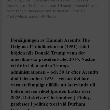
teori vid Durham University i en text som tidigare har
publicerats i The Conversation. Till vänster Donald Trump,
och till höger Hannah Arendt, fotad 1969. Foto: AP
Photo/Alex Brandon | AP Photo
Försäljningen av Hannah Arendts The
Origins of Totalitarianism (1951) sköt i
höjden när Donald Trump vann det
amerikanska presidentvalet 2016. Nästan
ett år in i den andra Trump-
administrationen – och 50 år efter Arendts
död i december 1975 – verkar det här
vara ett lämpligt tillfälle att återvända till
boken och se vilket ljus den kastar över
2025. Det skriver Christopher J Finlay,
professor i politisk teori vid Durham