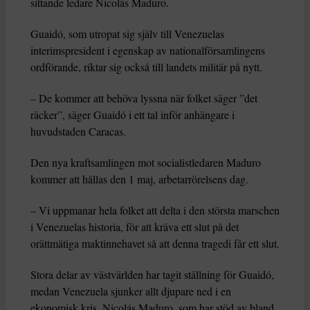
sittande ledare Nicolás Maduro.
Guaidó, som utropat sig själv till Venezuelas
interimspresident i egenskap av nationalförsamlingens
ordförande, riktar sig också till landets militär på nytt.
– De kommer att behöva lyssna när folket säger ”det
räcker”, säger Guaidó i ett tal inför anhängare i
huvudstaden Caracas.
Den nya kraftsamlingen mot socialistledaren Maduro
kommer att hållas den 1 maj, arbetarrörelsens dag.
– Vi uppmanar hela folket att delta i den största marschen
i Venezuelas historia, för att kräva ett slut på det
orättmätiga maktinnehavet så att denna tragedi får ett slut.
Stora delar av västvärlden har tagit ställning för Guaidó,
medan Venezuela sjunker allt djupare ned i en
ekonomisk kris. Nicolás Maduro, som har stöd av bland