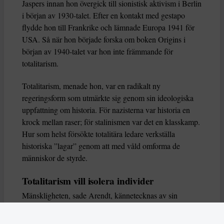
Jaspers innan hon övergick till sionistisk aktivism i Berlin
i början av 1930-talet. Efter en kontakt med gestapo
flydde hon till Frankrike och lämnade Europa 1941 för
USA. Så när hon började forska om boken Origins i
början av 1940-talet var hon inte främmande för
totalitarism.
Totalitarism, menade hon, var en radikalt ny
regeringsform som utmärkte sig genom sin ideologiska
uppfattning om historia. För nazisterna var historia en
krock mellan raser; för stalinismen var det en klasskamp.
Hur som helst försökte totalitära ledare verkställa
historiska ”lagar” genom att med våld omforma de
människor de styrde.
Totalitarism vill isolera individer
Mänskligheten, sade Arendt, kännetecknas av sin
oändliga variation – ingen person kan någonsin helt
ersätta en annan. Totalitarism syftade till att förstöra