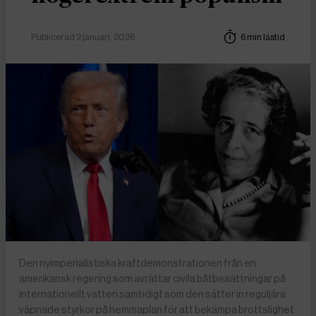
Publicerad 2 januari, 2026
6 min lästid
Den nyimperialistiska kraftdemonstrationen från en
amerikansk regering som avrättar civila båtbesättningar på
internationellt vatten samtidigt som den sätter in reguljära
väpnade styrkor på hemmaplan för att bekämpa brottslighet