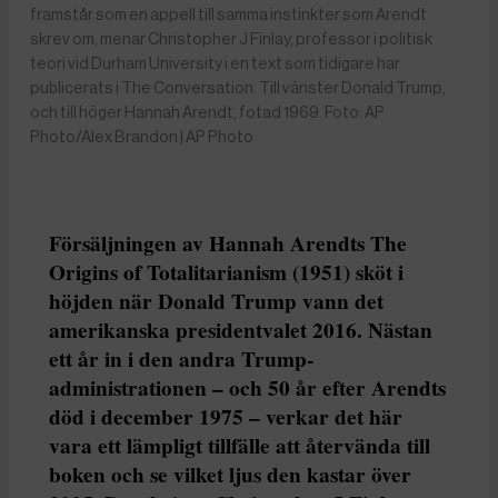
framstår som en appell till samma instinkter som Arendt
skrev om, menar Christopher J Finlay, professor i politisk
teori vid Durham University i en text som tidigare har
publicerats i The Conversation. Till vänster Donald Trump,
och till höger Hannah Arendt, fotad 1969. Foto: AP
Photo/Alex Brandon | AP Photo
Försäljningen av Hannah Arendts The
Origins of Totalitarianism (1951) sköt i
höjden när Donald Trump vann det
amerikanska presidentvalet 2016. Nästan
ett år in i den andra Trump-
administrationen – och 50 år efter Arendts
död i december 1975 – verkar det här
vara ett lämpligt tillfälle att återvända till
boken och se vilket ljus den kastar över