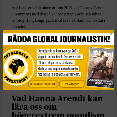
Anklagelserna härstammar från 2014, då Occupy Central
tillsammans med den så kallade paraply-rörelsen tidvis
lamslog Hongkongs gator med krav på stärkt demokrati i
området.
KATEGORI
Nyheter
DET GLOBALA PRESSTÖDET
PRENUMERERA
Essä
Vad Hanna Arendt kan
lära oss om
högerextrem populism