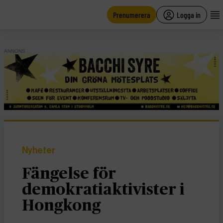
main
content
Prenumerera
Logga in
ANNONS
Nyheter
Fängelse för
demokratiaktivister i
Hongkong