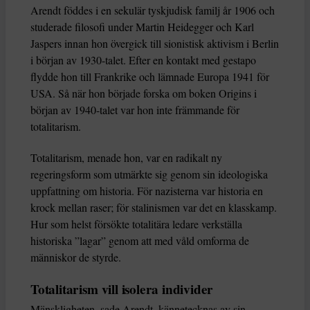
Arendt föddes i en sekulär tyskjudisk familj år 1906 och
studerade filosofi under Martin Heidegger och Karl
Jaspers innan hon övergick till sionistisk aktivism i Berlin
i början av 1930-talet. Efter en kontakt med gestapo
flydde hon till Frankrike och lämnade Europa 1941 för
USA. Så när hon började forska om boken Origins i
början av 1940-talet var hon inte främmande för
totalitarism.
Totalitarism, menade hon, var en radikalt ny
regeringsform som utmärkte sig genom sin ideologiska
uppfattning om historia. För nazisterna var historia en
krock mellan raser; för stalinismen var det en klasskamp.
Hur som helst försökte totalitära ledare verkställa
historiska ”lagar” genom att med våld omforma de
människor de styrde.
Totalitarism vill isolera individer
Mänskligheten, sade Arendt, kännetecknas av sin