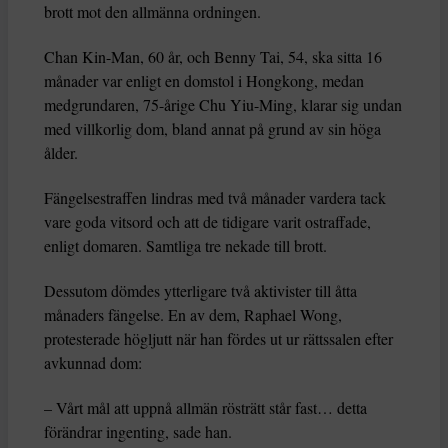
brott mot den allmänna ordningen.
Chan Kin-Man, 60 år, och Benny Tai, 54, ska sitta 16
månader var enligt en domstol i Hongkong, medan
medgrundaren, 75-årige Chu Yiu-Ming, klarar sig undan
med villkorlig dom, bland annat på grund av sin höga
ålder.
Fängelsestraffen lindras med två månader vardera tack
vare goda vitsord och att de tidigare varit ostraffade,
enligt domaren. Samtliga tre nekade till brott.
Dessutom dömdes ytterligare två aktivister till åtta
månaders fängelse. En av dem, Raphael Wong,
protesterade högljutt när han fördes ut ur rättssalen efter
avkunnad dom:
– Vårt mål att uppnå allmän rösträtt står fast… detta
förändrar ingenting, sade han.