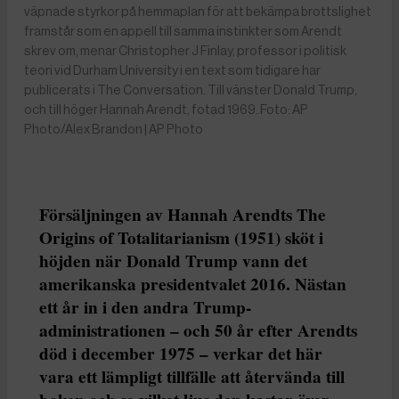
väpnade styrkor på hemmaplan för att bekämpa brottslighet
framstår som en appell till samma instinkter som Arendt
skrev om, menar Christopher J Finlay, professor i politisk
teori vid Durham University i en text som tidigare har
publicerats i The Conversation. Till vänster Donald Trump,
och till höger Hannah Arendt, fotad 1969. Foto: AP
Photo/Alex Brandon | AP Photo
Försäljningen av Hannah Arendts The
Origins of Totalitarianism (1951) sköt i
höjden när Donald Trump vann det
amerikanska presidentvalet 2016. Nästan
ett år in i den andra Trump-
administrationen – och 50 år efter Arendts
död i december 1975 – verkar det här
vara ett lämpligt tillfälle att återvända till