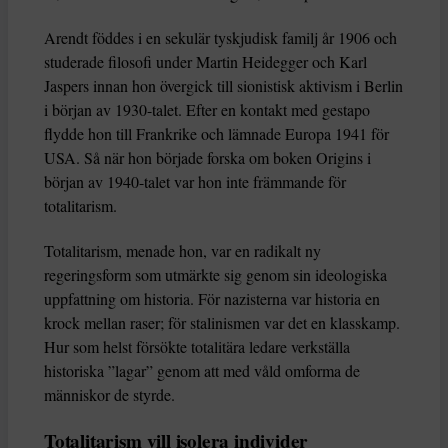
Arendt föddes i en sekulär tyskjudisk familj år 1906 och
studerade filosofi under Martin Heidegger och Karl
Jaspers innan hon övergick till sionistisk aktivism i Berlin
i början av 1930-talet. Efter en kontakt med gestapo
flydde hon till Frankrike och lämnade Europa 1941 för
USA. Så när hon började forska om boken Origins i
början av 1940-talet var hon inte främmande för
totalitarism.
Totalitarism, menade hon, var en radikalt ny
regeringsform som utmärkte sig genom sin ideologiska
uppfattning om historia. För nazisterna var historia en
krock mellan raser; för stalinismen var det en klasskamp.
Hur som helst försökte totalitära ledare verkställa
historiska ”lagar” genom att med våld omforma de
människor de styrde.
Totalitarism vill isolera individer