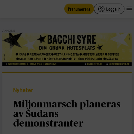
main
content
Prenumerera
Logga in
ANNONS
Nyheter
Miljonmarsch planeras
av Sudans
demonstranter