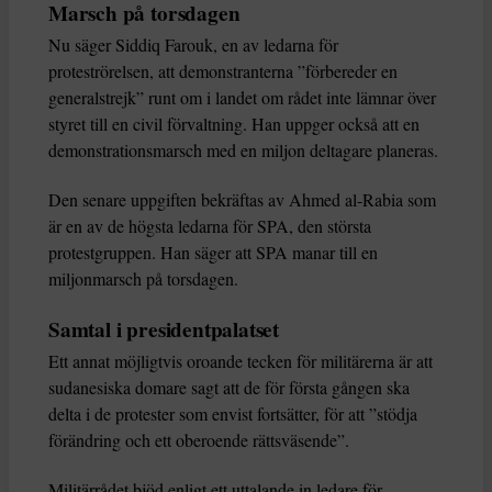
Marsch på torsdagen
Nu säger Siddiq Farouk, en av ledarna för
proteströrelsen, att demonstranterna ”förbereder en
generalstrejk” runt om i landet om rådet inte lämnar över
styret till en civil förvaltning. Han uppger också att en
demonstrationsmarsch med en miljon deltagare planeras.
Den senare uppgiften bekräftas av Ahmed al-Rabia som
är en av de högsta ledarna för SPA, den största
protestgruppen. Han säger att SPA manar till en
miljonmarsch på torsdagen.
Samtal i presidentpalatset
Ett annat möjligtvis oroande tecken för militärerna är att
sudanesiska domare sagt att de för första gången ska
delta i de protester som envist fortsätter, för att ”stödja
förändring och ett oberoende rättsväsende”.
Militärrådet bjöd enligt ett uttalande in ledare för