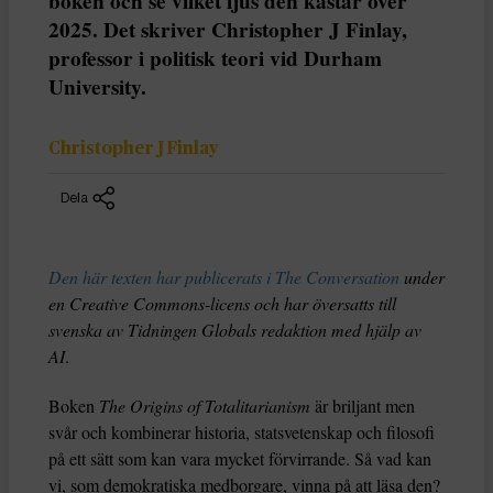
boken och se vilket ljus den kastar över
2025. Det skriver Christopher J Finlay,
professor i politisk teori vid Durham
University.
Christopher J Finlay
Dela
Den här texten har publicerats i The Conversation
under
en Creative Commons-licens och har översatts till
svenska av Tidningen Globals redaktion med hjälp av
AI
.
Boken
The Origins of Totalitarianism
är briljant men
svår och kombinerar historia, statsvetenskap och filosofi
på ett sätt som kan vara mycket förvirrande. Så vad kan
vi, som demokratiska medborgare, vinna på att läsa den?