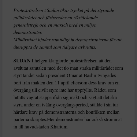
Proteströrelsen i Sudan ökar trycket på det styrande
militärrådet och förbereder en rikstäckande
generalstrejk och en marsch med en miljon
demonstranter.
Militärrådet bjuder samtidigt in demonstranterna för att
återuppta de samtal som tidigare avbrutits.
SUDAN
I helgen klargjorde proteströrelsen att den
avslutat samtalen med det tio man starka militärrådet som
styrt landet sedan president Omar al-Bashir tvingades
bort från makten den 11 april eftersom dess krav om en
övergång till civilt styre inte har uppfyllts. Rådet, som
hittills vägrat släppa ifrån sig makt och sagt att det ska
styra under en tvåårig övergångsperiod, ställde i sin tur
hårdare krav på demonstranterna och konflikten mellan
parterna skärptes.Fler demonstranter har också strömmat
in till huvudstaden Khartum.