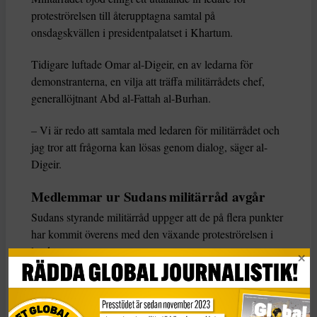
proteströrelsen till återupptagna samtal på
onsdagskvällen i presidentpalatset i Khartum.
Tidigare luftade Omar al-Digeir, en av ledarna för
demonstranterna, en vilja att träffa militärrådets chef,
generallöjtnant Abd al-Fattah al-Burhan.
– Vi är redo att samtala med ledaren för militärrådet och
jag tror att frågorna kan lösas genom dialog, säger al-
Digeir.
Medlemmar ur Sudans militärråd avgår
Sudans styrande militärråd uppger att de på flera punkter
har kommit överens med den växande proteströrelsen i
landet.
– Vi har nått en överenskommelse om de flesta av de
krav som lades fram i det dokument proteströrelsen
Alliance for freedom and change (AFC) tagit fram, säger