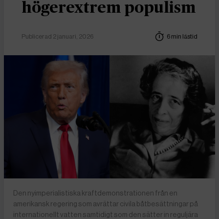
högerextrem populism
Publicerad 2 januari, 2026
6 min lästid
Den nyimperialistiska kraftdemonstrationen från en
amerikansk regering som avrättar civila båtbesättningar på
internationellt vatten samtidigt som den sätter in reguljära