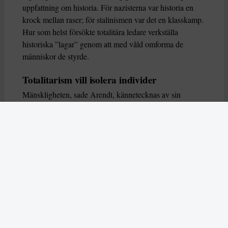
uppfattning om historia. För nazisterna var historia en
krock mellan raser; för stalinismen var det en klasskamp.
Hur som helst försökte totalitära ledare verkställa
historiska ”lagar” genom att med våld omforma de
människor de styrde.
Totalitarism vill isolera individer
Mänskligheten, sade Arendt, kännetecknas av sin
oändliga variation – ingen person kan någonsin helt
ersätta en annan. Totalitarism syftade till att förstöra
detta. Den isolerade individer, upplöste de band genom
vilka de förenar och stärker varandra, och försökte
utplåna den mänskliga personligheten.
Koncentrationslägrens totala dominans gjorde det genom
att reducera varje fånge till ”en bunt reaktioner som kan
likvideras och ersättas” innan de dödas. Med alla i
slutändan utsatta för detta hot, gjorde totalitarismen den
mänskliga personen som sådan överflödig.