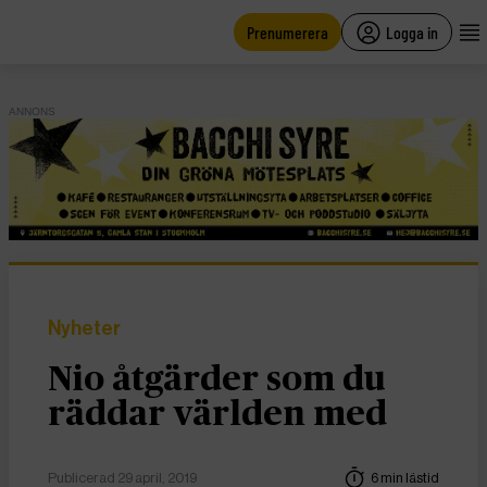
main
content
Prenumerera
Logga in
ANNONS
Nyheter
Nio åtgärder som du
räddar världen med
Publicerad 29 april, 2019
6 min lästid