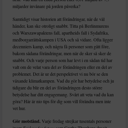
miljarder invånare på jorden påverka?
Samtidigt visar historien att förändringar, när de väl
händer, kan ske otroligt snabbt. Titta på Berlinmurens
och Warszawapaktens fall, apartheids fall i Sydafrika,
medborgarrättskampen i USA och så vidare. Ofta ligger
decenniers kamp, och några få personer som gått före,
bakom sådana förändringar, men när de sker så sker de
snabbt. Och varje person som har levt i en sådan tid har
valt om de velat vara del av förändringen eller en del av
problemet. Det är ur det perspektivet vi nu bör se den
växande klimatkampen. Vad du gör har betydelse och ju
tidigare du blir en del av förändringen desto större
betydelse har ditt engagemang. Svårt att veta vad du kan
göra? Här är nio tips för dig som vill förändra men inte
vet hur.
Gör motstånd.
Varje fredag strejkar tusentals personer
inom
Fridays for future
som Gretha Thunberg dragit