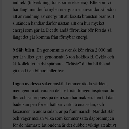
indirekt (tillverkning, transporter etcetera). Eftersom vi
har långt mindre förnybar energi än vi använder så bidrar
all användning av energi till att fossila bränslen bränns. I
slutänden handlar därför nästan allt om hur mycket
energi som går åt. Det du ändå förbrukar bör förstås så
långt det går komma från förnybar energi.
9 Sälj bilen.
En genomsnittssvensk kör cirka 2 000 mil
per år vilket ger i genomsnitt 3 ton koldioxid. Cykla och
åk kollektivt, helst spårburet. ”Måste” du ha bil ibland,
gå med i en bilpool eller hyr.
Ingen av dessa
saker enskilt kommer rädda världen,
men genom att vara en del av förändringen inspirerar du
fler och sätter press på dem som har makten. I en tid där
både kampen för en hållbar värld, å ena sidan, och
fascismen, å andra sidan, är på frammarsch. När det står
och väger mellan vilka som kommer sätta dagordningen
för de närmaste årtiondena är det dubbelt viktigt att aktivt