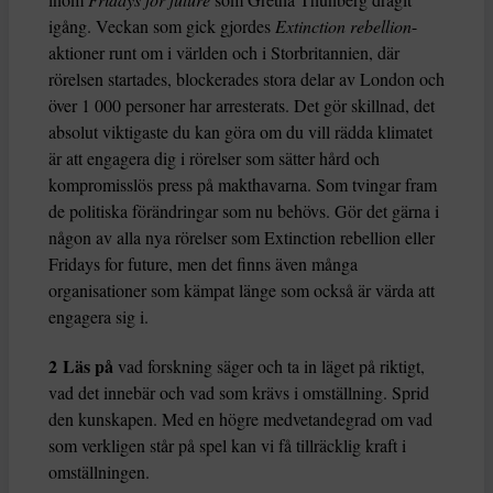
igång. Veckan som gick gjordes
Extinction rebellion
-
aktioner runt om i världen och i Storbritannien, där
rörelsen startades, blockerades stora delar av London och
över 1 000 personer har arresterats. Det gör skillnad, det
absolut viktigaste du kan göra om du vill rädda klimatet
är att engagera dig i rörelser som sätter hård och
kompromisslös press på makthavarna. Som tvingar fram
de politiska förändringar som nu behövs. Gör det gärna i
någon av alla nya rörelser som Extinction rebellion eller
Fridays for future, men det finns även många
organisationer som kämpat länge som också är värda att
engagera sig i.
2
Läs på
vad forskning säger och ta in läget på riktigt,
vad det innebär och vad som krävs i omställning. Sprid
den kunskapen. Med en högre medvetandegrad om vad
som verkligen står på spel kan vi få tillräcklig kraft i
omställningen.