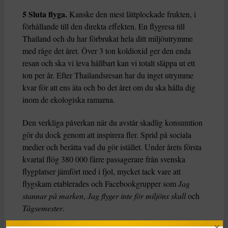
5 Sluta flyga.
Kanske den mest lättplockade frukten, i
förhållande till den direkta effekten. En flygresa till
Thailand och du har förbrukat hela ditt miljöutrymme
med råge det året. Över 3 ton koldioxid ger den enda
resan och ska vi leva hållbart kan vi totalt släppa ut ett
ton per år. Efter Thailandsresan har du inget utrymme
kvar för att ens äta och bo det året om du ska hålla dig
inom de ekologiska ramarna.
Den verkliga påverkan när du avstår skadlig konsumtion
gör du dock genom att inspirera fler. Sprid på sociala
medier och berätta vad du gör istället. Under årets första
kvartal flög 380 000 färre passagerare från svenska
flygplatser jämfört med i fjol, mycket tack vare att
flygskam etablerades och Facebookgrupper som
Jag
stannar på marken
,
Jag flyger inte för miljöns skull
och
Tågsemester
.