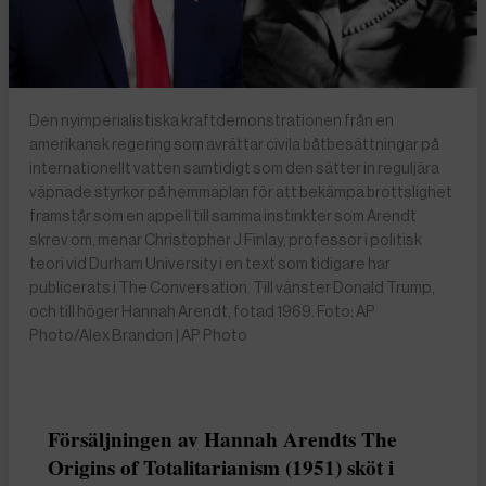
Den nyimperialistiska kraftdemonstrationen från en
amerikansk regering som avrättar civila båtbesättningar på
internationellt vatten samtidigt som den sätter in reguljära
väpnade styrkor på hemmaplan för att bekämpa brottslighet
framstår som en appell till samma instinkter som Arendt
skrev om, menar Christopher J Finlay, professor i politisk
teori vid Durham University i en text som tidigare har
publicerats i The Conversation. Till vänster Donald Trump,
och till höger Hannah Arendt, fotad 1969. Foto: AP
Photo/Alex Brandon | AP Photo
Försäljningen av Hannah Arendts The
Origins of Totalitarianism (1951) sköt i