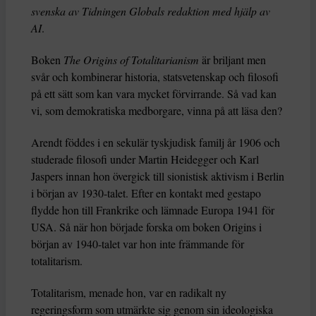
svenska av Tidningen Globals redaktion med hjälp av
AI
.
Boken
The Origins of Totalitarianism
är briljant men
svår och kombinerar historia, statsvetenskap och filosofi
på ett sätt som kan vara mycket förvirrande. Så vad kan
vi, som demokratiska medborgare, vinna på att läsa den?
Arendt föddes i en sekulär tyskjudisk familj år 1906 och
studerade filosofi under Martin Heidegger och Karl
Jaspers innan hon övergick till sionistisk aktivism i Berlin
i början av 1930-talet. Efter en kontakt med gestapo
flydde hon till Frankrike och lämnade Europa 1941 för
USA. Så när hon började forska om boken Origins i
början av 1940-talet var hon inte främmande för
totalitarism.
Totalitarism, menade hon, var en radikalt ny
regeringsform som utmärkte sig genom sin ideologiska