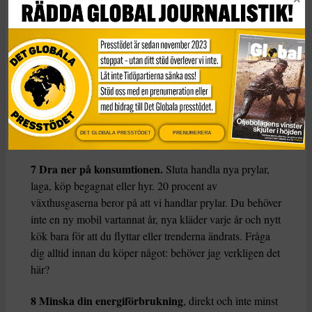
6 Bli vegan.
Kött- och mjölkindustrin är en av de riktigt
stora bovarna när det gäller dina personliga utsläpp.
Genom att bli vegan minskar du ditt utsläpp i genomsnitt
från 1,8 ton koldioxid per person till 300 kg per år.
Undviker du dessutom färska och exotiska grönsaker
som flygs in eller odlas i växthus och minskar ditt
matsvinn kan du pressa det ytterligare. Kanske till och
med börjar dumpstra. Genomsnittssvensken slänger i dag
DET GLOBALA PRESSTÖDET
PRENUMERERA
en femtedel av maten.
7 Dra ner på konsumtionen.
Sluta handla nya prylar,
laga, köp begagnat eller hyr. 20 procent av
växthusgaserna beror på att vi handlar prylar. Du behöver
inte en ny mobil vartannat år, nya kläder varje år och nytt
kök bara för att du flyttar eller trenderna ändrats. Fråga
dig alltid innan du köper något: behöver jag verkligen det
här?
8 Minska din energiförbrukning
, direkt och inte minst