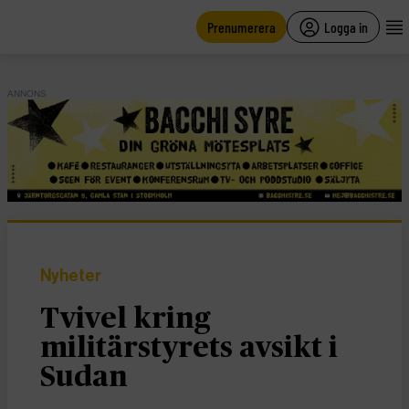
main
content
Prenumerera
Logga in
ANNONS
Nyheter
Tvivel kring
militärstyrets avsikt i
Sudan