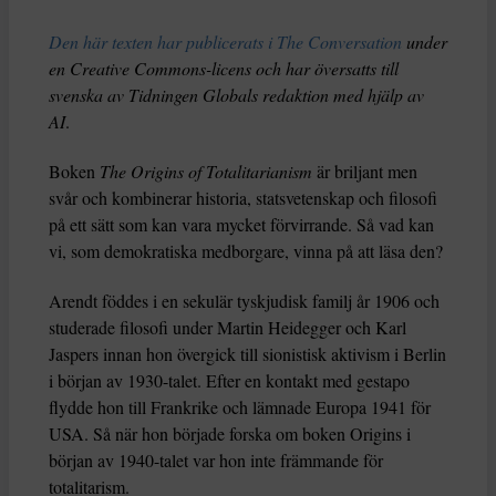
Den här texten har publicerats i The Conversation
under
en Creative Commons-licens och har översatts till
svenska av Tidningen Globals redaktion med hjälp av
AI
.
Boken
The Origins of Totalitarianism
är briljant men
svår och kombinerar historia, statsvetenskap och filosofi
på ett sätt som kan vara mycket förvirrande. Så vad kan
vi, som demokratiska medborgare, vinna på att läsa den?
Arendt föddes i en sekulär tyskjudisk familj år 1906 och
studerade filosofi under Martin Heidegger och Karl
Jaspers innan hon övergick till sionistisk aktivism i Berlin
i början av 1930-talet. Efter en kontakt med gestapo
flydde hon till Frankrike och lämnade Europa 1941 för
USA. Så när hon började forska om boken Origins i
början av 1940-talet var hon inte främmande för
totalitarism.