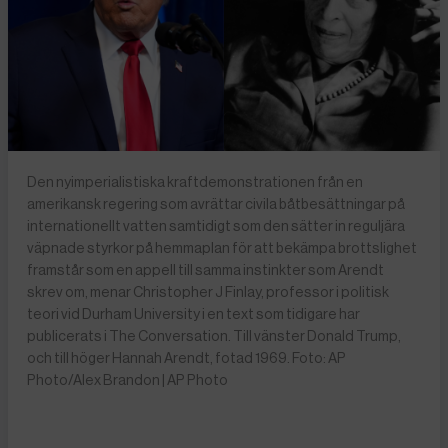
Den nyimperialistiska kraftdemonstrationen från en
amerikansk regering som avrättar civila båtbesättningar på
internationellt vatten samtidigt som den sätter in reguljära
väpnade styrkor på hemmaplan för att bekämpa brottslighet
framstår som en appell till samma instinkter som Arendt
skrev om, menar Christopher J Finlay, professor i politisk
teori vid Durham University i en text som tidigare har
publicerats i The Conversation. Till vänster Donald Trump,
och till höger Hannah Arendt, fotad 1969. Foto: AP
Photo/Alex Brandon | AP Photo