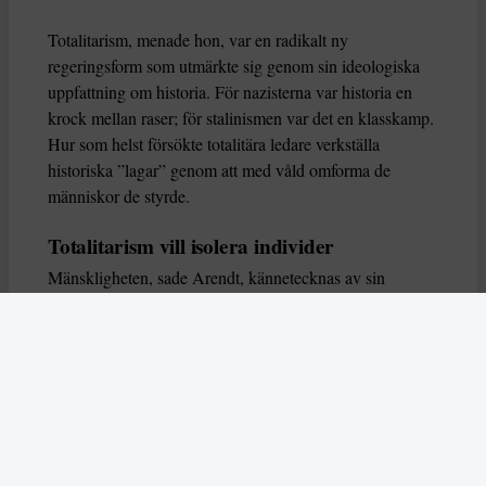
Totalitarism, menade hon, var en radikalt ny
regeringsform som utmärkte sig genom sin ideologiska
uppfattning om historia. För nazisterna var historia en
krock mellan raser; för stalinismen var det en klasskamp.
Hur som helst försökte totalitära ledare verkställa
historiska ”lagar” genom att med våld omforma de
människor de styrde.
Totalitarism vill isolera individer
Mänskligheten, sade Arendt, kännetecknas av sin
oändliga variation – ingen person kan någonsin helt
ersätta en annan. Totalitarism syftade till att förstöra
detta. Den isolerade individer, upplöste de band genom
vilka de förenar och stärker varandra, och försökte
utplåna den mänskliga personligheten.
Koncentrationslägrens totala dominans gjorde det genom
att reducera varje fånge till ”en bunt reaktioner som kan