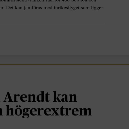
ar. Det kan jämföras med inrikesflyget som ligger
 Arendt kan
om högerextrem