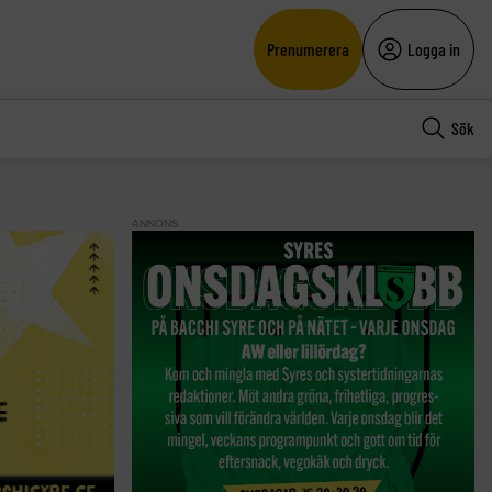
Prenumerera
Logga in
Sök
ANNONS