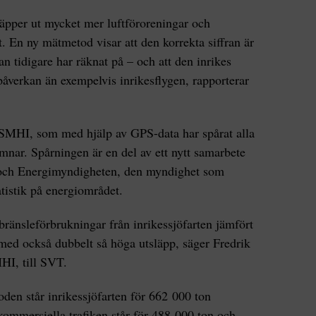
släpper ut mycket mer luftföroreningar och
t. En ny mätmetod visar att den korrekta siffran är
n tidigare har räknat på – och att den inrikes
påverkan än exempelvis inrikesflygen, rapporterar
SMHI, som med hjälp av GPS-data har spårat alla
mnar. Spårningen är en del av ett nytt samarbete
och Energimyndigheten, den myndighet som
atistik på energiområdet.
bränsleförbrukningar från inrikessjöfarten jämfört
rmed också dubbelt så höga utsläpp, säger Fredrik
HI, till SVT.
den står inrikessjöfarten för 662 000 ton
kommersiella trafiken står för 488 000 ton och