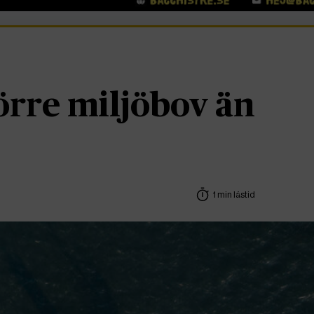
örre miljöbov än
1 min lästid