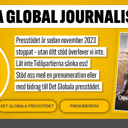
t släpper ut mycket mer luftföroreningar
gare trott. En ny mätmetod visar att den
ubbelt så stor som den man tidigare har
kes sjöfarten därmed har större
inrikesflygen, rapporterar SVT. De nya
]
DET GLOBALA PRESSTÖDET
PRENUMERERA