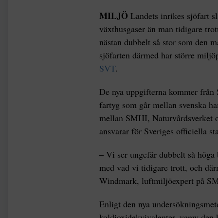
MILJÖ
Landets inrikes sjöfart 
växthusgaser än man tidigare trot
nästan dubbelt så stor som den ma
sjöfarten därmed har större miljö
SVT
.
De nya uppgifterna kommer från 
fartyg som går mellan svenska ha
mellan SMHI, Naturvårdsverket 
ansvarar för Sveriges officiella st
– Vi ser ungefär dubbelt så höga 
med vad vi tidigare trott, och dä
Windmark, luftmiljöexpert på SM
Enligt den nya undersökningsmeto
koldioxidekvivalenter, varav den 