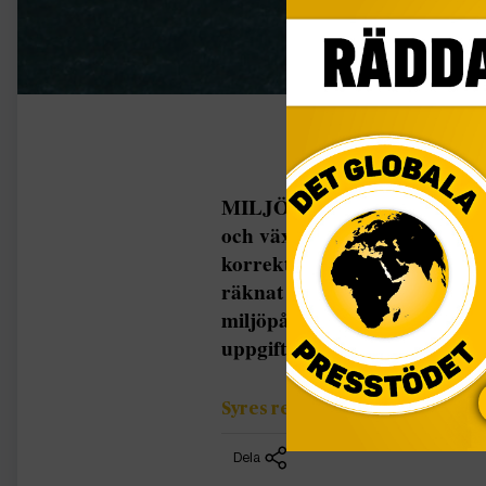
MILJÖ Landets inrikes sjöfar
och växthusgaser än man tidi
korrekta siffran är nästan d
räknat på – och att den inri
miljöpåverkan än exempelvis 
uppgifterna kommer från […
Syres redaktion
Dela