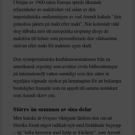
I början av 1900-talets Europa spreds liknande
erfarenheter av maktlöshet vid sidan av den
imperialistiska omfamningen av vad Arendt kallade ”den
gränslösa jakten på makt efter makt”. När kolonialt våld
slog tillbaka mot sitt europeiska ursprung drogs de
maktlösa till ledare som personifierade den våldsamma
strävan efter makt för maktens egen skull.
Den nyimperialistiska kraftdemonstrationen från en
amerikansk regering som avrättar civila båtbesättningar
på internationellt vatten samtidigt som den sätter in
reguljära väpnade styrkor på hemmaplan för att bekämpa
brottslighet framstår som en appell till samma instinkter
som Arendt skrev om.
Större än summan av sina delar
Men kanske är
Origins
viktigaste lärdom den om att
försöka förstå något radikalt nytt med föråldrade begrepp
– att ”tolka historien med hjälp av klichéer”, som Arendt