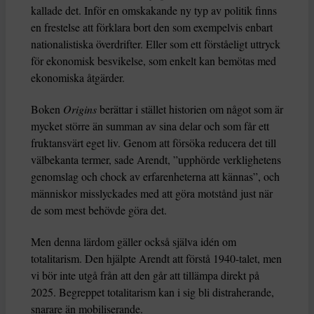
kallade det. Inför en omskakande ny typ av politik finns
en frestelse att förklara bort den som exempelvis enbart
nationalistiska överdrifter. Eller som ett förståeligt uttryck
för ekonomisk besvikelse, som enkelt kan bemötas med
ekonomiska åtgärder.
Boken
Origins
berättar i stället historien om något som är
mycket större än summan av sina delar och som får ett
fruktansvärt eget liv. Genom att försöka reducera det till
välbekanta termer, sade Arendt, ”upphörde verklighetens
genomslag och chock av erfarenheterna att kännas”, och
människor misslyckades med att göra motstånd just när
de som mest behövde göra det.
Men denna lärdom gäller också själva idén om
totalitarism. Den hjälpte Arendt att förstå 1940-talet, men
vi bör inte utgå från att den går att tillämpa direkt på
2025. Begreppet totalitarism kan i sig bli distraherande,
snarare än mobiliserande.