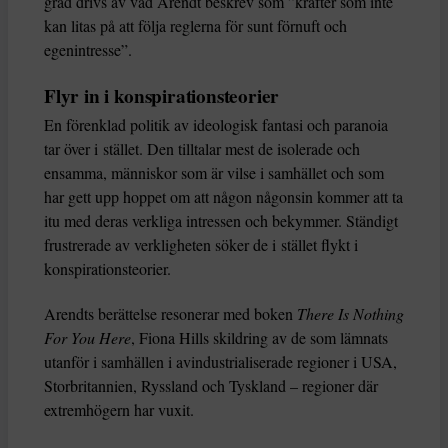
grad drivs av vad Arendt beskrev som ”krafter som inte
kan litas på att följa reglerna för sunt förnuft och
egenintresse”.
Flyr in i konspirationsteorier
En förenklad politik av ideologisk fantasi och paranoia
tar över i stället. Den tilltalar mest de isolerade och
ensamma, människor som är vilse i samhället och som
har gett upp hoppet om att någon någonsin kommer att ta
itu med deras verkliga intressen och bekymmer. Ständigt
frustrerade av verkligheten söker de i stället flykt i
konspirationsteorier.
Arendts berättelse resonerar med boken
There Is Nothing
For You Here
, Fiona Hills skildring av de som lämnats
utanför i samhällen i avindustrialiserade regioner i USA,
Storbritannien, Ryssland och Tyskland – regioner där
extremhögern har vuxit.