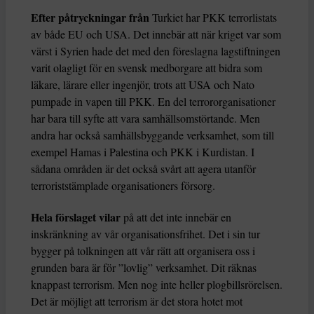
Efter påtryckningar från
Turkiet har PKK terrorlistats
av både EU och USA. Det innebär att när kriget var som
värst i Syrien hade det med den föreslagna lagstiftningen
varit olagligt för en svensk medborgare att bidra som
läkare, lärare eller ingenjör, trots att USA och Nato
pumpade in vapen till PKK. En del terrororganisationer
har bara till syfte att vara samhällsomstörtande. Men
andra har också samhällsbyggande verksamhet, som till
exempel Hamas i Palestina och PKK i Kurdistan. I
sådana områden är det också svårt att agera utanför
terroriststämplade organisationers försorg.
Hela förslaget vilar
på att det inte innebär en
inskränkning av vår organisationsfrihet. Det i sin tur
bygger på tolkningen att vår rätt att organisera oss i
grunden bara är för ”lovlig” verksamhet. Dit räknas
knappast terrorism. Men nog inte heller plogbillsrörelsen.
Det är möjligt att terrorism är det stora hotet mot