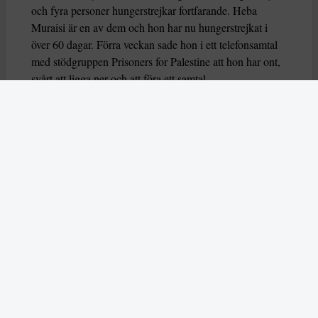
och fyra personer hungerstrejkar fortfarande. Heba
Muraisi är en av dem och hon har nu hungerstrejkat i
över 60 dagar. Förra veckan sade hon i ett telefonsamtal
med stödgruppen Prisoners for Palestine att hon har ont,
svårt att ligga ner och att föra ett samtal.
Nu varnar också flera FN-experter för att deras liv är i
fara, genom organsvikt eller hjärtarytmi riskerar de att dö
eller allvarligt skadas. Experterna uttrycker också oro
över hur deras grundläggande rättigheter har behandlas
av brittiska myndigheter.
– Dessa hungerstrejker måste förstås i ett större
sammanhang av begränsningar av propalestinsk aktivism
i Storbritannien,
säger experterna
som du kan läsa mer
om i årets första nummer.
Läs också om hur AI användes på ett aggressivt sätt
under delstatsvalet i indiska Bihar i