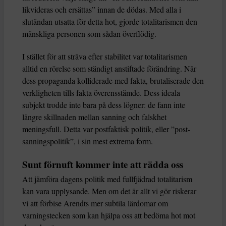
likvideras och ersättas” innan de dödas. Med alla i
slutändan utsatta för detta hot, gjorde totalitarismen den
mänskliga personen som sådan överflödig.
I stället för att sträva efter stabilitet var totalitarismen
alltid en rörelse som ständigt anstiftade förändring. När
dess propaganda kolliderade med fakta, brutaliserade den
verkligheten tills fakta överensstämde. Dess ideala
subjekt trodde inte bara på dess lögner: de fann inte
längre skillnaden mellan sanning och falskhet
meningsfull. Detta var postfaktisk politik, eller ”post-
sanningspolitik”, i sin mest extrema form.
Sunt förnuft kommer inte att rädda oss
Att jämföra dagens politik med fullfjädrad totalitarism
kan vara upplysande. Men om det är allt vi gör riskerar
vi att förbise Arendts mer subtila lärdomar om
varningstecken som kan hjälpa oss att bedöma hot mot