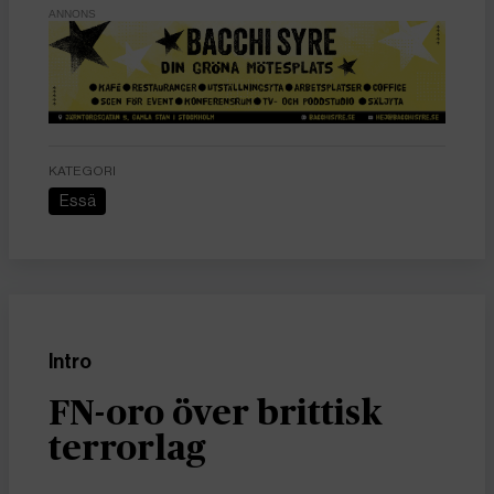
ANNONS
KATEGORI
Essä
Intro
FN-oro över brittisk
terrorlag