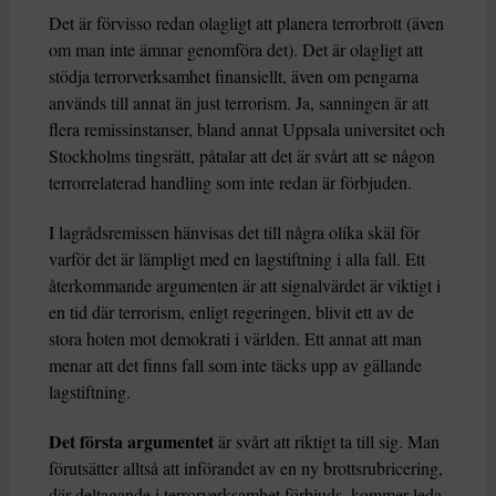
Det är förvisso redan olagligt att planera terrorbrott (även
om man inte ämnar genomföra det). Det är olagligt att
stödja terrorverksamhet finansiellt, även om pengarna
används till annat än just terrorism. Ja, sanningen är att
flera remissinstanser, bland annat Uppsala universitet och
Stockholms tingsrätt, påtalar att det är svårt att se någon
terrorrelaterad handling som inte redan är förbjuden.
I lagrådsremissen hänvisas det till några olika skäl för
varför det är lämpligt med en lagstiftning i alla fall. Ett
återkommande argumenten är att signalvärdet är viktigt i
en tid där terrorism, enligt regeringen, blivit ett av de
stora hoten mot demokrati i världen. Ett annat att man
menar att det finns fall som inte täcks upp av gällande
lagstiftning.
Det första argumentet
är svårt att riktigt ta till sig. Man
förutsätter alltså att införandet av en ny brottsrubricering,
där deltagande i terrorverksamhet förbjuds, kommer leda