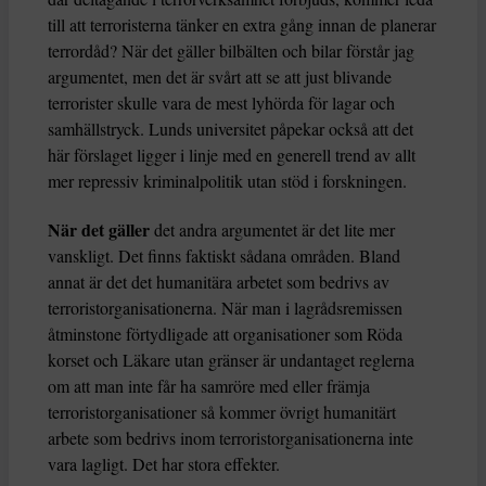
till att terroristerna tänker en extra gång innan de planerar
terrordåd? När det gäller bilbälten och bilar förstår jag
argumentet, men det är svårt att se att just blivande
terrorister skulle vara de mest lyhörda för lagar och
samhällstryck. Lunds universitet påpekar också att det
här förslaget ligger i linje med en generell trend av allt
mer repressiv kriminalpolitik utan stöd i forskningen.
När det gäller
det andra argumentet är det lite mer
vanskligt. Det finns faktiskt sådana områden. Bland
annat är det det humanitära arbetet som bedrivs av
terroristorganisationerna. När man i lagrådsremissen
åtminstone förtydligade att organisationer som Röda
korset och Läkare utan gränser är undantaget reglerna
om att man inte får ha samröre med eller främja
terroristorganisationer så kommer övrigt humanitärt
arbete som bedrivs inom terroristorganisationerna inte
vara lagligt. Det har stora effekter.