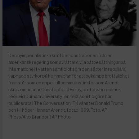
Den nyimperialistiska kraftdemonstrationen från en
amerikansk regering som avrättar civila båtbesättningar på
internationellt vatten samtidigt som den sätter in reguljära
väpnade styrkor på hemmaplan för att bekämpa brottslighet
framstår som en appell till samma instinkter som Arendt
skrev om, menar Christopher J Finlay, professor i politisk
teori vid Durham University i en text som tidigare har
publicerats i The Conversation. Till vänster Donald Trump,
och till höger Hannah Arendt, fotad 1969. Foto: AP
Photo/Alex Brandon | AP Photo