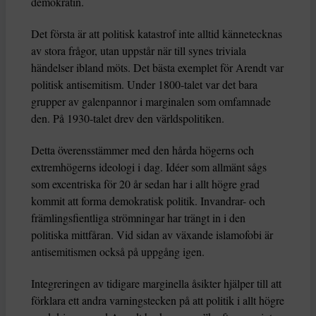
demokratin.
Det första är att politisk katastrof inte alltid kännetecknas
av stora frågor, utan uppstår när till synes triviala
händelser ibland möts. Det bästa exemplet för Arendt var
politisk antisemitism. Under 1800-talet var det bara
grupper av galenpannor i marginalen som omfamnade
den. På 1930-talet drev den världspolitiken.
Detta överensstämmer med den hårda högerns och
extremhögerns ideologi i dag. Idéer som allmänt sågs
som excentriska för 20 år sedan har i allt högre grad
kommit att forma demokratisk politik. Invandrar- och
främlingsfientliga strömningar har trängt in i den
politiska mittfåran. Vid sidan av växande islamofobi är
antisemitismen också på uppgång igen.
Integreringen av tidigare marginella åsikter hjälper till att
förklara ett andra varningstecken på att politik i allt högre