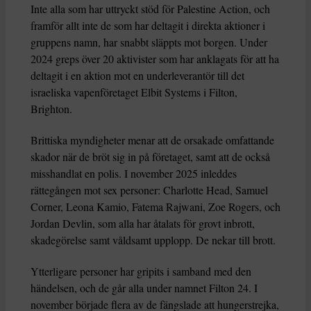
Inte alla som har uttryckt stöd för Palestine Action, och
framför allt inte de som har deltagit i direkta aktioner i
gruppens namn, har snabbt släppts mot borgen. Under
2024 greps över 20 aktivister som har anklagats för att ha
deltagit i en aktion mot en underleverantör till det
israeliska vapenföretaget Elbit Systems i Filton,
Brighton.
Brittiska myndigheter menar att de orsakade omfattande
skador när de bröt sig in på företaget, samt att de också
misshandlat en polis. I november 2025 inleddes
rättegången mot sex personer: Charlotte Head, Samuel
Corner, Leona Kamio, Fatema Rajwani, Zoe Rogers, och
Jordan Devlin, som alla har åtalats för grovt inbrott,
skadegörelse samt våldsamt upplopp. De nekar till brott.
Ytterligare personer har gripits i samband med den
händelsen, och de går alla under namnet Filton 24. I
november började flera av de fängslade att hungerstrejka,