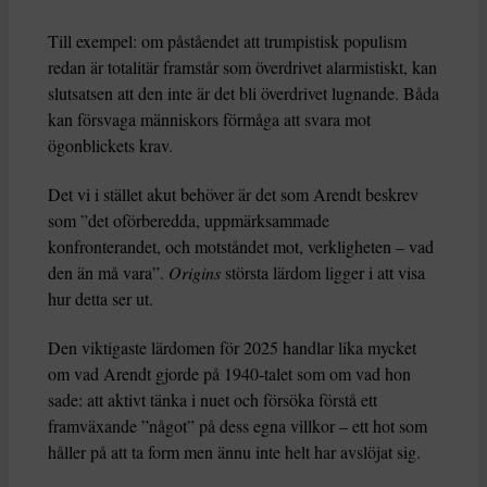
Till exempel: om påståendet att trumpistisk populism
redan är totalitär framstår som överdrivet alarmistiskt, kan
slutsatsen att den inte är det bli överdrivet lugnande. Båda
kan försvaga människors förmåga att svara mot
ögonblickets krav.
Det vi i stället akut behöver är det som Arendt beskrev
som ”det oförberedda, uppmärksammade
konfronterandet, och motståndet mot, verkligheten – vad
den än må vara”.
Origins
största lärdom ligger i att visa
hur detta ser ut.
Den viktigaste lärdomen för 2025 handlar lika mycket
om vad Arendt gjorde på 1940-talet som om vad hon
sade: att aktivt tänka i nuet och försöka förstå ett
framväxande ”något” på dess egna villkor – ett hot som
håller på att ta form men ännu inte helt har avslöjat sig.