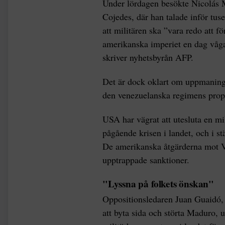
Under lördagen besökte Nicolás M
Cojedes, där han talade inför tuse
att militären ska ”vara redo att 
amerikanska imperiet en dag våga
skriver nyhetsbyrån AFP.
Det är dock oklart om uppmaningen
den venezuelanska regimens pro
USA har vägrat att utesluta en m
pågående krisen i landet, och i stä
De amerikanska åtgärderna mot Ve
upptrappade sanktioner.
"Lyssna på folkets önskan"
Oppositionsledaren Juan Guaidó, 
att byta sida och störta Maduro, u