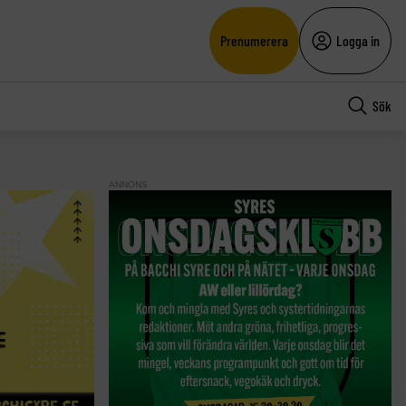
Prenumerera
Logga in
Sök
ANNONS