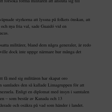
tt försöka förmå militären att ansluta sig till
väpnade styrkorna att lyssna på folkets önskan, att
 och nya fria val, sade Guaidó vid en
acas.
satta militärer, bland dem några generaler, är redo
n ville dock inte uppge närmare hur många det
tt få med sig militären har skapat oro
en samlades den så kallade Limagruppen för att
enezuela. Enligt en diplomat med insyn i samtalen
pen – som består av Kanada och 13
derade och osäkra på vad som händer i landet.