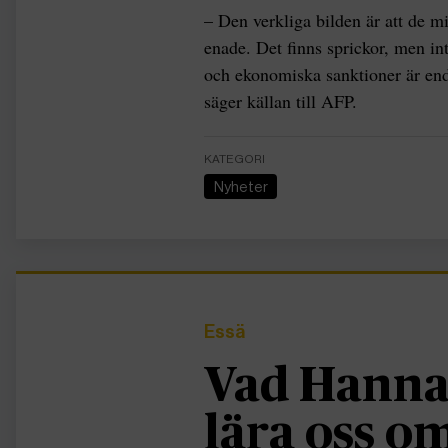
– Den verkliga bilden är att de m
enade. Det finns sprickor, men int
och ekonomiska sanktioner är enda
säger källan till AFP.
KATEGORI
Nyheter
Essä
Vad Hanna
lära oss 