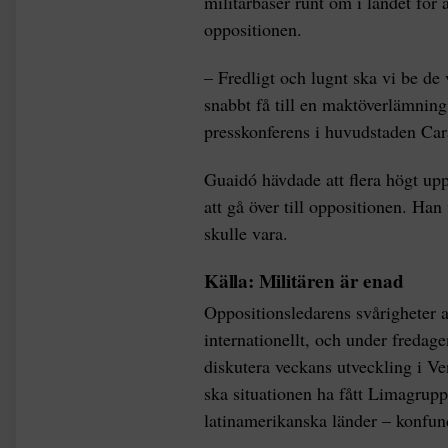
militärbaser runt om i landet för a
oppositionen.
– Fredligt och lugnt ska vi be de 
snabbt få till en maktöverlämning
presskonferens i huvudstaden Car
Guaidó hävdade att flera högt upp
att gå över till oppositionen. Ha
skulle vara.
Källa: Militären är enad
Oppositionsledarens svårigheter a
internationellt, och under fredag
diskutera veckans utveckling i V
ska situationen ha fått Limagrup
latinamerikanska länder – konfun