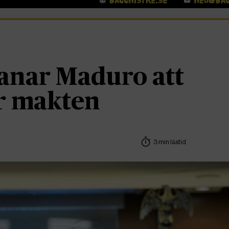
nar Maduro att
r makten
3 min lästid