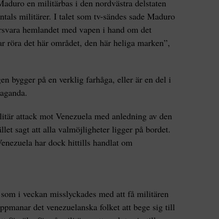
aduro en militärbas i den nordvästra delstaten
ntals militärer. I talet som tv-sändes sade Maduro
försvara hemlandet med vapen i hand om det
r röra det här området, den här heliga marken”,
 bygger på en verklig farhåga, eller är en del i
paganda.
ilitär attack mot Venezuela med anledning av den
llet sagt att alla valmöjligheter ligger på bordet.
nezuela har dock hittills handlat om
som i veckan misslyckades med att få militären
ppmanar det venezuelanska folket att bege sig till