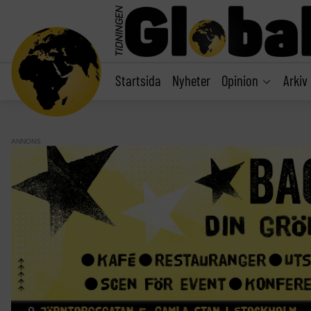
main
content
Startsida
Nyheter
Opinion
Arkiv
ANNONS