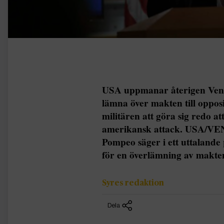
USA uppmanar återigen Vene
lämna över makten till opposi
militären att göra sig redo at
amerikansk attack. USA/VE
Pompeo säger i ett uttalande
för en överlämning av makt
Syres redaktion
Dela