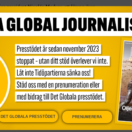
s president Nicolás Maduro att lämna över
litären att göra sig redo att försvara landet mot en
esminister Mike Pompeo säger i ett uttalande på
kommen för en överlämning av makten”. Pompeo
elanska folket, närmare bestämt oppositionen som
lthet kräver tillbaka friheten och demokratin som
, vi står vid er sida, säger Pompeo i videoklippet.
onella samfundet att göra detsamma.
DET GLOBALA PRESSTÖDET
PRENUMERERA
t