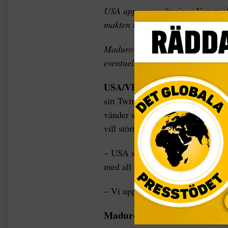
USA uppmanar återigen Venezuela
makten till oppositionen.
Maduro ger i sin tur order till mi
eventuell amerikansk attack.
USA/VENEZUELA
USA:s utrik
sitt Twitterkonto att ”tiden är 
vänder sig direkt till det venezu
vill störta president Maduro.
– USA ser ert mod, hur ni med sto
med all rätt är er. Vi beundrar er
– Vi uppmanar hela det internati
Maduro: Försvara hemlande