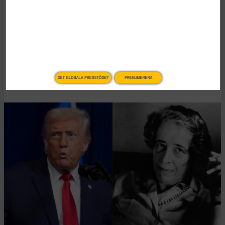
Vad Hanna Arendt kan
lära oss om
högerextrem populism
DET GLOBALA PRESSTÖDET
PRENUMERERA
Publicerad 2 januari, 2026
6 min lästid