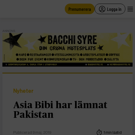
main
content
Prenumerera
Logga in
ANNONS
Nyheter
Asia Bibi har lämnat
Pakistan
Publicerad 9 maj, 2019
1 min lästid