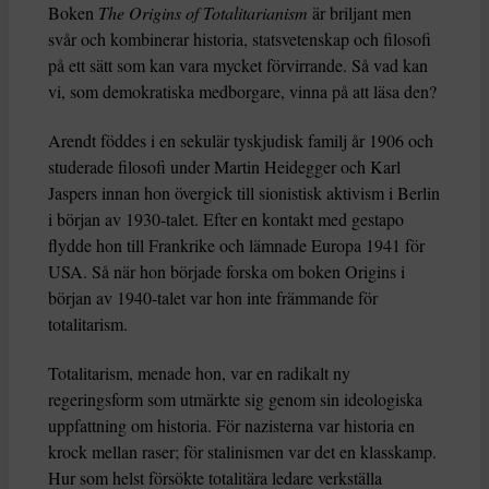
Boken
The Origins of Totalitarianism
är briljant men
svår och kombinerar historia, statsvetenskap och filosofi
på ett sätt som kan vara mycket förvirrande. Så vad kan
vi, som demokratiska medborgare, vinna på att läsa den?
Arendt föddes i en sekulär tyskjudisk familj år 1906 och
studerade filosofi under Martin Heidegger och Karl
Jaspers innan hon övergick till sionistisk aktivism i Berlin
i början av 1930-talet. Efter en kontakt med gestapo
flydde hon till Frankrike och lämnade Europa 1941 för
USA. Så när hon började forska om boken Origins i
början av 1940-talet var hon inte främmande för
totalitarism.
Totalitarism, menade hon, var en radikalt ny
regeringsform som utmärkte sig genom sin ideologiska
uppfattning om historia. För nazisterna var historia en
krock mellan raser; för stalinismen var det en klasskamp.
Hur som helst försökte totalitära ledare verkställa