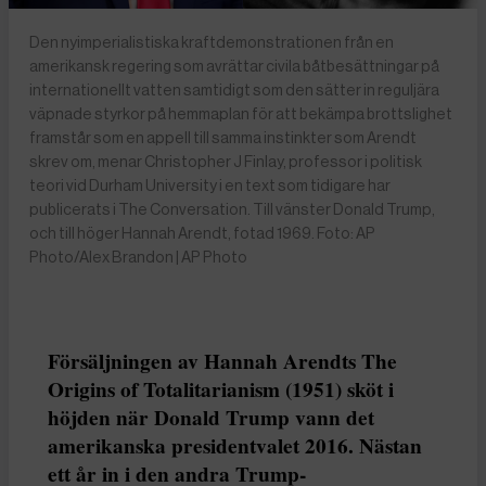
Den nyimperialistiska kraftdemonstrationen från en
amerikansk regering som avrättar civila båtbesättningar på
internationellt vatten samtidigt som den sätter in reguljära
väpnade styrkor på hemmaplan för att bekämpa brottslighet
framstår som en appell till samma instinkter som Arendt
skrev om, menar Christopher J Finlay, professor i politisk
teori vid Durham University i en text som tidigare har
publicerats i The Conversation. Till vänster Donald Trump,
och till höger Hannah Arendt, fotad 1969. Foto: AP
Photo/Alex Brandon | AP Photo
Försäljningen av Hannah Arendts The
Origins of Totalitarianism (1951) sköt i
höjden när Donald Trump vann det
amerikanska presidentvalet 2016. Nästan
ett år in i den andra Trump-