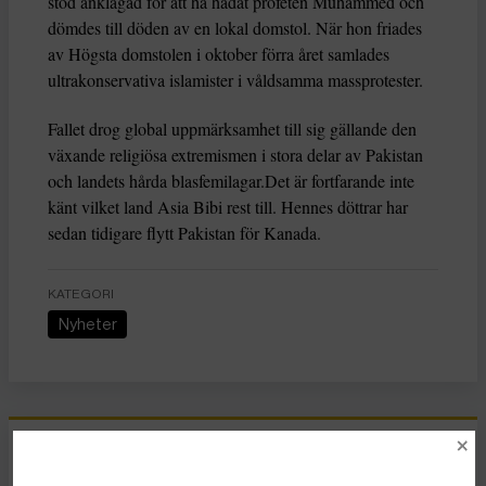
stod anklagad för att ha hädat profeten Muhammed och
dömdes till döden av en lokal domstol. När hon friades
av Högsta domstolen i oktober förra året samlades
ultrakonservativa islamister i våldsamma massprotester.
Fallet drog global uppmärksamhet till sig gällande den
växande religiösa extremismen i stora delar av Pakistan
och landets hårda blasfemilagar.Det är fortfarande inte
känt vilket land Asia Bibi rest till. Hennes döttrar har
sedan tidigare flytt Pakistan för Kanada.
KATEGORI
Nyheter
Essä