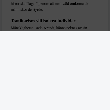
historiska ”lagar” genom att med våld omforma de
människor de styrde.
Totalitarism vill isolera individer
Mänskligheten, sade Arendt, kännetecknas av sin
oändliga variation – ingen person kan någonsin helt
ersätta en annan. Totalitarism syftade till att förstöra
detta. Den isolerade individer, upplöste de band genom
vilka de förenar och stärker varandra, och försökte
utplåna den mänskliga personligheten.
Koncentrationslägrens totala dominans gjorde det genom
att reducera varje fånge till ”en bunt reaktioner som kan
likvideras och ersättas” innan de dödas. Med alla i
slutändan utsatta för detta hot, gjorde totalitarismen den
mänskliga personen som sådan överflödig.
I stället för att sträva efter stabilitet var totalitarismen
alltid en rörelse som ständigt anstiftade förändring. När