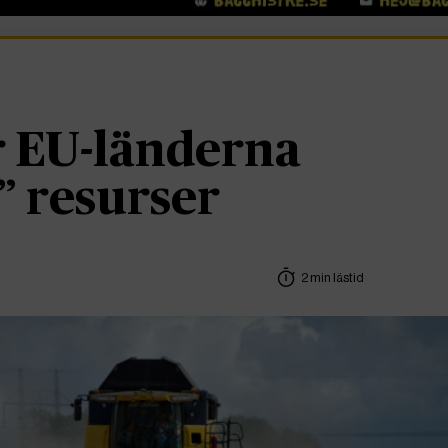
r EU-länderna
” resurser
2 min lästid