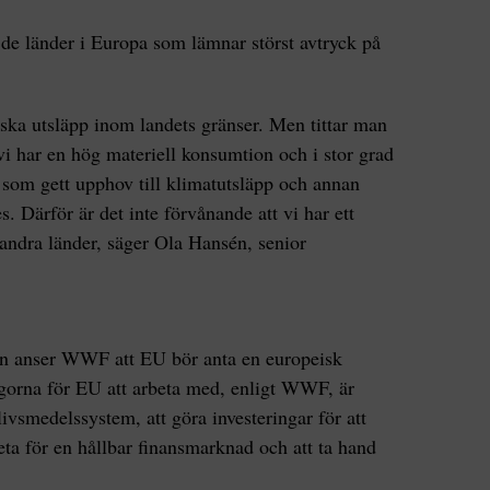
v de länder i Europa som lämnar störst avtryck på
inska utsläpp inom landets gränser. Men tittar man
i har en hög materiell konsumtion och i stor grad
 som gett upphov till klimatutsläpp och annan
. Därför är det inte förvånande att vi har ett
andra länder, säger Ola Hansén, senior
den anser WWF att EU bör anta en europeisk
ågorna för EU att arbeta med, enligt WWF, är
 livsmedelssystem, att göra investeringar för att
eta för en hållbar finansmarknad och att ta hand