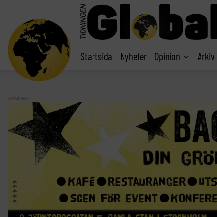
main
content
Startsida
Nyheter
Opinion
Arkiv
ANNONS