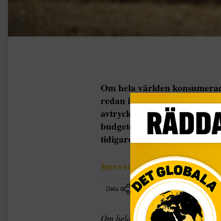
Om hela världen konsumerade 
redan i morgon.Sverige är et
avtryck på klimatet. KLIMAT
budgeten av förnybara resurse
tidigare och tidigare för va
Syres redaktion
Dela
Om hela världen konsumerade som 