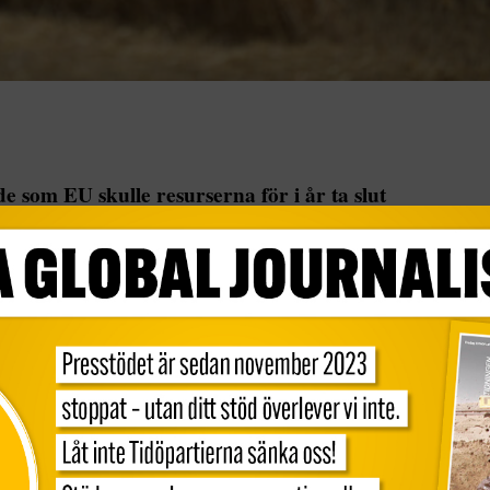
som EU skulle resurserna för i år ta slut
t av länderna i EU som lämnar störst
 ”Overshoot day”, dagen då den årliga
r tar slut, brukar infalla i augusti och
rje år. Men om konsumtionen […]
EU skulle resurserna för i år ta slut redan i