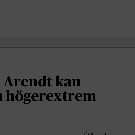
 Arendt kan
om högerextrem
6 min lästid