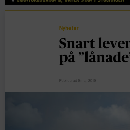
Nyheter
Snart leve
på ”lånade
Publicerad 9 maj, 2019