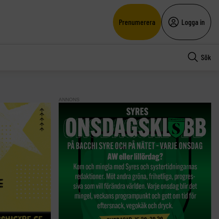
Prenumerera
Logga in
Sök
ANNONS