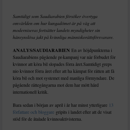
Samtidigt som Saudiarabien försöker övertyga
omvärlden om hur kungadömet är på väg att
moderniseras fortsätter landets myndigheter sin
hänsynslösa jakt på kvinnliga människorättsförsvarare.
ANALYS/SAUDIARABIEN
En av höjdpunkterna i
Saudiarabiens pågående pr-kampanj var när förbudet för
kvinnor att köra bil slopades förra året.Samtidigt greps
nio kvinnor förra året efter att ha kämpat för rätten att få
köra bil och mot systemet med manliga förmyndare. De
pågående rättegångarna mot dem har mött hård
internationell kritik.
Bara sedan i början av april i år har minst ytterligare
13
författare och bloggare
gripits i landet efter att de visat
stöd för de åtalade kvinnoaktivisterna.