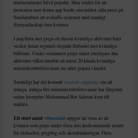
rörelsemönster blivit populär. Men istället för att
protestera mot denna app borde omvärlden sätta press på
Saudiarabien att avskaffa systemet med manligt
förmyndarskap över kvinnor.
I maj förra året greps ett dussin kvinnliga aktivister bara
veckor innan regimen slopade förbudet mot kvinnliga
bilförare. Under sommaren greps minst ytterligare åtta
aktivister vilket innebär att minst 20 kända kvinnliga
människorättsförsvarare nu sitter gripna i landet.
Samtidigt har det kommit
oroande rapporter
om att
många, många fler människorättsförsvarare har fängslats
sedan kronprins Mohammad Bin Salman kom till
makten.
Ett stort antal
vittnesmål
uppger att vissa av de
kvinnor som greps under förra året återkommande utsatts
för elchocker, prygling och skendränkningar. Flera