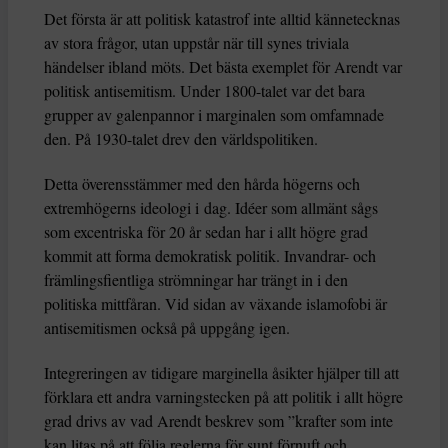
Det första är att politisk katastrof inte alltid kännetecknas
av stora frågor, utan uppstår när till synes triviala
händelser ibland möts. Det bästa exemplet för Arendt var
politisk antisemitism. Under 1800-talet var det bara
grupper av galenpannor i marginalen som omfamnade
den. På 1930-talet drev den världspolitiken.
Detta överensstämmer med den hårda högerns och
extremhögerns ideologi i dag. Idéer som allmänt sågs
som excentriska för 20 år sedan har i allt högre grad
kommit att forma demokratisk politik. Invandrar- och
främlingsfientliga strömningar har trängt in i den
politiska mittfåran. Vid sidan av växande islamofobi är
antisemitismen också på uppgång igen.
Integreringen av tidigare marginella åsikter hjälper till att
förklara ett andra varningstecken på att politik i allt högre
grad drivs av vad Arendt beskrev som ”krafter som inte
kan litas på att följa reglerna för sunt förnuft och