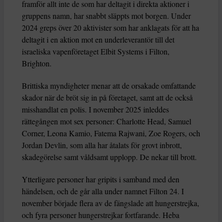
framför allt inte de som har deltagit i direkta aktioner i
gruppens namn, har snabbt släppts mot borgen. Under
2024 greps över 20 aktivister som har anklagats för att ha
deltagit i en aktion mot en underleverantör till det
israeliska vapenföretaget Elbit Systems i Filton,
Brighton.
Brittiska myndigheter menar att de orsakade omfattande
skador när de bröt sig in på företaget, samt att de också
misshandlat en polis. I november 2025 inleddes
rättegången mot sex personer: Charlotte Head, Samuel
Corner, Leona Kamio, Fatema Rajwani, Zoe Rogers, och
Jordan Devlin, som alla har åtalats för grovt inbrott,
skadegörelse samt våldsamt upplopp. De nekar till brott.
Ytterligare personer har gripits i samband med den
händelsen, och de går alla under namnet Filton 24. I
november började flera av de fängslade att hungerstrejka,
och fyra personer hungerstrejkar fortfarande. Heba