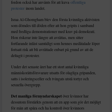
fordon också har använts för att kuva
offentliga
protester
inom landet.
Israa Al-Ghomgham blev den första kvinnliga aktivisten
som dömdes till döden efter att hon gripits i samband
med fredliga demonstrationer med krav på demokrati.
Hon riskerar inte längre att avrättas, men sitter
fortfarande inlåst samtidigt som hennes medåtalade löper
fortsatt risk att bli avrättade enbart på grund av att de
deltagit i protester.
Under det senaste året har ett stort antal kvinnliga
människorättsförsvarare utsatts för olagliga gripanden,
satts i isoleringsceller och tvingats utstå tortyr och
sexuella övergrepp.
Det manliga förmyndarskapet
över kvinnor har
dessutom förstärkts genom att en app som gör det möjligt
för män att spåra och ha kontroll över kvinnors