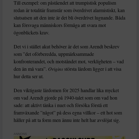
Till exempel: om påståendet att trumpistisk populism
redan är totalitär framstår som överdrivet alarmistiskt, kan
slutsatsen att den inte är det bli överdrivet lugnande. Båda
kan försvaga människors förmåga att svara mot
ögonblickets krav.
Det vi i stället akut behöver är det som Arendt beskrev
som ”det oförberedda, uppmärksammade
konfronterandet, och motståndet mot, verkligheten – vad
den än må vara”.
Origins
största lärdom ligger i att visa
hur detta ser ut.
Den viktigaste lärdomen för 2025 handlar lika mycket
om vad Arendt gjorde på 1940-talet som om vad hon
sade: att aktivt tänka i nuet och försöka förstå ett
framväxande ”något” på dess egna villkor – ett hot som
håller på att ta form men ännu inte helt har avslöjat sig.
ANNONS