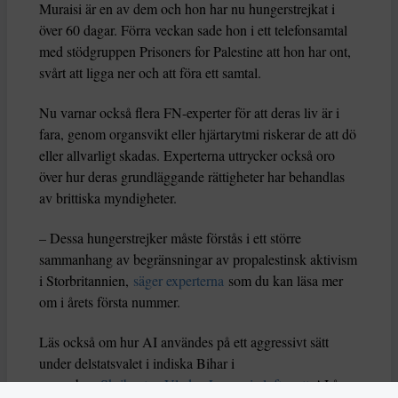
Muraisi är en av dem och hon har nu hungerstrejkat i
över 60 dagar. Förra veckan sade hon i ett telefonsamtal
med stödgruppen Prisoners for Palestine att hon har ont,
svårt att ligga ner och att föra ett samtal.
Nu varnar också flera FN-experter för att deras liv är i
fara, genom organsvikt eller hjärtarytmi riskerar de att dö
eller allvarligt skadas. Experterna uttrycker också oro
över hur deras grundläggande rättigheter har behandlas
av brittiska myndigheter.
– Dessa hungerstrejker måste förstås i ett större
sammanhang av begränsningar av propalestinsk aktivism
i Storbritannien,
säger experterna
som du kan läsa mer
om i årets första nummer.
Läs också om hur AI användes på ett aggressivt sätt
under delstatsvalet i indiska Bihar i
november.
Skribenten Vladan Lausevic lyfter att
AI å