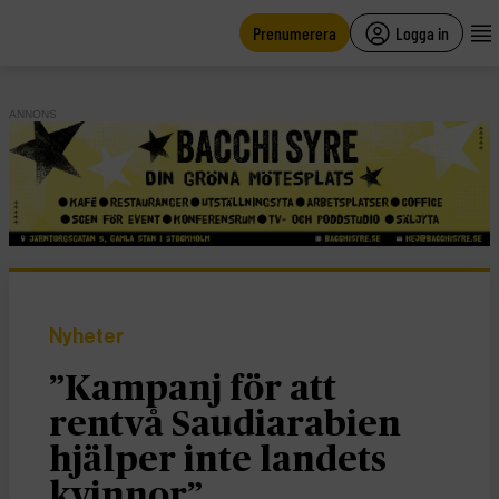
main
content
Prenumerera
Logga in
ANNONS
Nyheter
”Kampanj för att
rentvå Saudiarabien
hjälper inte landets
kvinnor”