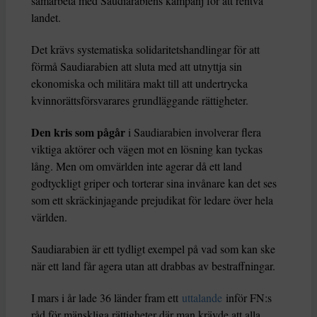
samarbeta med Saudiarabiens kampanj för att rentvå
landet.
Det krävs systematiska solidaritetshandlingar för att
förmå Saudiarabien att sluta med att utnyttja sin
ekonomiska och militära makt till att undertrycka
kvinnorättsförsvarares grundläggande rättigheter.
Den kris som pågår
i Saudiarabien involverar flera
viktiga aktörer och vägen mot en lösning kan tyckas
lång. Men om omvärlden inte agerar då ett land
godtyckligt griper och torterar sina invånare kan det ses
som ett skräckinjagande prejudikat för ledare över hela
världen.
Saudiarabien är ett tydligt exempel på vad som kan ske
när ett land får agera utan att drabbas av bestraffningar.
I mars i år lade 36 länder fram ett
uttalande
inför FN:s
råd för mänskliga rättigheter där man krävde att alla