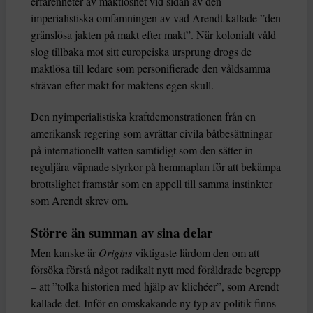
erfarenheter av maktlöshet vid sidan av den
imperialistiska omfamningen av vad Arendt kallade ”den
gränslösa jakten på makt efter makt”. När kolonialt våld
slog tillbaka mot sitt europeiska ursprung drogs de
maktlösa till ledare som personifierade den våldsamma
strävan efter makt för maktens egen skull.
Den nyimperialistiska kraftdemonstrationen från en
amerikansk regering som avrättar civila båtbesättningar
på internationellt vatten samtidigt som den sätter in
reguljära väpnade styrkor på hemmaplan för att bekämpa
brottslighet framstår som en appell till samma instinkter
som Arendt skrev om.
Större än summan av sina delar
Men kanske är
Origins
viktigaste lärdom den om att
försöka förstå något radikalt nytt med föråldrade begrepp
– att ”tolka historien med hjälp av klichéer”, som Arendt
kallade det. Inför en omskakande ny typ av politik finns