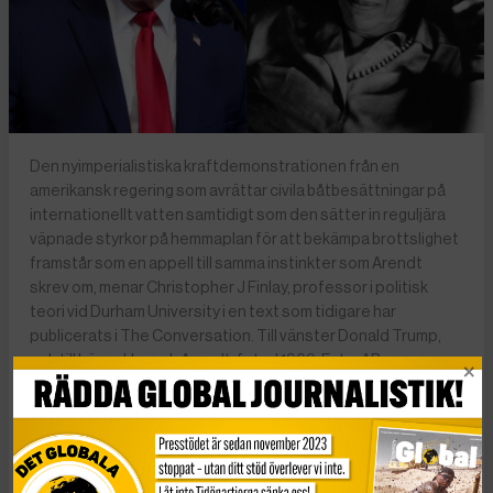
Den nyimperialistiska kraftdemonstrationen från en
amerikansk regering som avrättar civila båtbesättningar på
internationellt vatten samtidigt som den sätter in reguljära
väpnade styrkor på hemmaplan för att bekämpa brottslighet
framstår som en appell till samma instinkter som Arendt
skrev om, menar Christopher J Finlay, professor i politisk
teori vid Durham University i en text som tidigare har
publicerats i The Conversation. Till vänster Donald Trump,
och till höger Hannah Arendt, fotad 1969. Foto: AP
Photo/Alex Brandon | AP Photo
Försäljningen av Hannah Arendts The