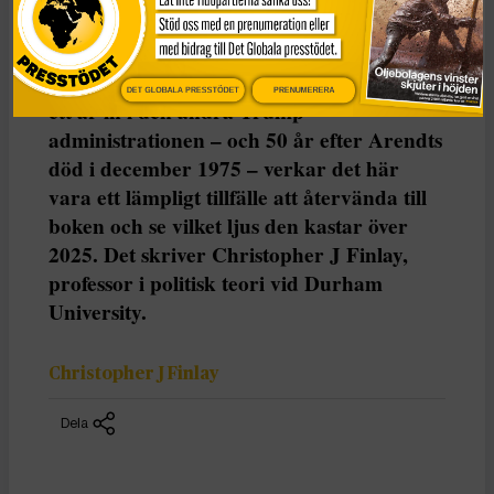
Origins of Totalitarianism (1951) sköt i
höjden när Donald Trump vann det
amerikanska presidentvalet 2016. Nästan
DET GLOBALA PRESSTÖDET
PRENUMERERA
ett år in i den andra Trump-
administrationen – och 50 år efter Arendts
död i december 1975 – verkar det här
vara ett lämpligt tillfälle att återvända till
boken och se vilket ljus den kastar över
2025. Det skriver Christopher J Finlay,
professor i politisk teori vid Durham
University.
Christopher J Finlay
Dela