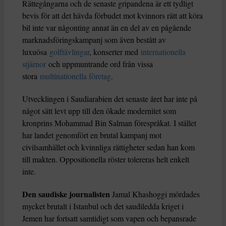
Rättegångarna och de senaste gripandena är ett tydligt
bevis för att det hävda förbudet mot kvinnors rätt att köra
bil inte var någonting annat än en del av en pågående
marknadsföringskampanj som även bestått av
luxuösa
golftävlingar
, konserter med
internationella
stjärnor
och uppmuntrande ord från vissa
stora
multinationella företag
.
Utvecklingen i Saudiarabien det senaste året har inte på
något sätt levt upp till den ökade modernitet som
kronprins Mohammad Bin Salman förespråkat. I stället
har landet genomfört en brutal kampanj mot
civilsamhället och kvinnliga rättigheter sedan han kom
till makten. Oppositionella röster tolereras helt enkelt
inte.
Den saudiske journalisten
Jamal Khashoggi mördades
mycket brutalt i Istanbul och det saudiledda kriget i
Jemen har fortsatt samtidigt som vapen och bepansrade