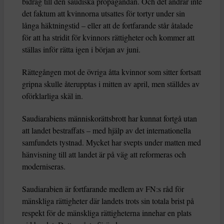
bidrag till den saudiska propagandan. Och det ändrar inte
det faktum att kvinnorna utsattes för tortyr under sin
långa häktningstid – eller att de fortfarande står åtalade
för att ha stridit för kvinnors rättigheter och kommer att
ställas inför rätta igen i början av juni.
Rättegången mot de övriga åtta kvinnor som sitter fortsatt
gripna skulle återupptas i mitten av april, men ställdes av
oförklarliga skäl in.
Saudiarabiens människorättsbrott har kunnat fortgå utan
att landet bestraffats – med hjälp av det internationella
samfundets tystnad. Mycket har svepts under matten med
hänvisning till att landet är på väg att reformeras och
moderniseras.
Saudiarabien är fortfarande medlem av FN:s råd för
mänskliga rättigheter där landets trots sin totala brist på
respekt för de mänskliga rättigheterna innehar en plats