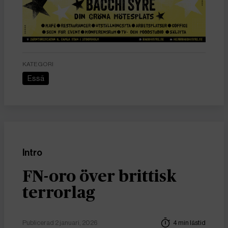
KATEGORI
Essä
Intro
FN-oro över brittisk
terrorlag
Publicerad 2 januari, 2026
4 min lästid