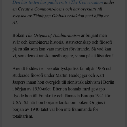
Den här texten har publicerats i The Conversation
under
en Creative Commons-licens och har översatts till
svenska av Tidningen Globals redaktion med hjälp av
AI
.
Boken
The Origins of Totalitarianism
är briljant men
svår och kombinerar historia, statsvetenskap och filosofi
på ett sätt som kan vara mycket förvirrande. Så vad kan
vi, som demokratiska medborgare, vinna på att läsa den?
Arendt föddes i en sekulär tyskjudisk familj år 1906 och
studerade filosofi under Martin Heidegger och Karl
Jaspers innan hon övergick till sionistisk aktivism i Berlin
i början av 1930-talet. Efter en kontakt med gestapo
flydde hon till Frankrike och lämnade Europa 1941 för
USA. Så när hon började forska om boken Origins i
början av 1940-talet var hon inte främmande för
totalitarism.