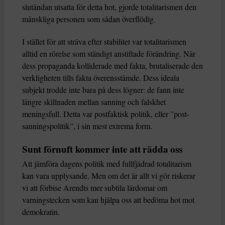
slutändan utsatta för detta hot, gjorde totalitarismen den
mänskliga personen som sådan överflödig.
I stället för att sträva efter stabilitet var totalitarismen
alltid en rörelse som ständigt anstiftade förändring. När
dess propaganda kolliderade med fakta, brutaliserade den
verkligheten tills fakta överensstämde. Dess ideala
subjekt trodde inte bara på dess lögner: de fann inte
längre skillnaden mellan sanning och falskhet
meningsfull. Detta var postfaktisk politik, eller ”post-
sanningspolitik”, i sin mest extrema form.
Sunt förnuft kommer inte att rädda oss
Att jämföra dagens politik med fullfjädrad totalitarism
kan vara upplysande. Men om det är allt vi gör riskerar
vi att förbise Arendts mer subtila lärdomar om
varningstecken som kan hjälpa oss att bedöma hot mot
demokratin.