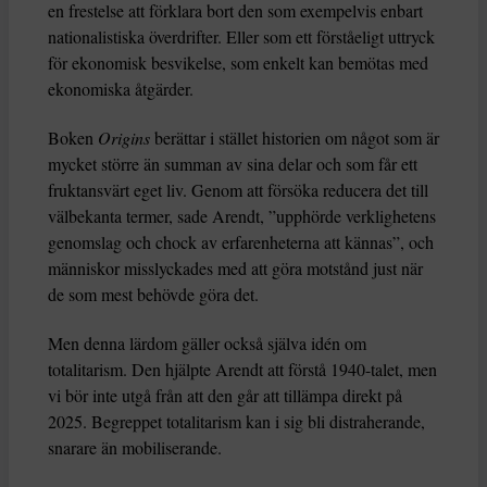
en frestelse att förklara bort den som exempelvis enbart
nationalistiska överdrifter. Eller som ett förståeligt uttryck
för ekonomisk besvikelse, som enkelt kan bemötas med
ekonomiska åtgärder.
Boken
Origins
berättar i stället historien om något som är
mycket större än summan av sina delar och som får ett
fruktansvärt eget liv. Genom att försöka reducera det till
välbekanta termer, sade Arendt, ”upphörde verklighetens
genomslag och chock av erfarenheterna att kännas”, och
människor misslyckades med att göra motstånd just när
de som mest behövde göra det.
Men denna lärdom gäller också själva idén om
totalitarism. Den hjälpte Arendt att förstå 1940-talet, men
vi bör inte utgå från att den går att tillämpa direkt på
2025. Begreppet totalitarism kan i sig bli distraherande,
snarare än mobiliserande.