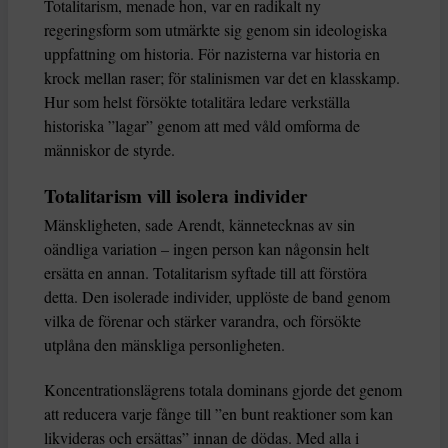
Totalitarism, menade hon, var en radikalt ny
regeringsform som utmärkte sig genom sin ideologiska
uppfattning om historia. För nazisterna var historia en
krock mellan raser; för stalinismen var det en klasskamp.
Hur som helst försökte totalitära ledare verkställa
historiska ”lagar” genom att med våld omforma de
människor de styrde.
Totalitarism vill isolera individer
Mänskligheten, sade Arendt, kännetecknas av sin
oändliga variation – ingen person kan någonsin helt
ersätta en annan. Totalitarism syftade till att förstöra
detta. Den isolerade individer, upplöste de band genom
vilka de förenar och stärker varandra, och försökte
utplåna den mänskliga personligheten.
Koncentrationslägrens totala dominans gjorde det genom
att reducera varje fånge till ”en bunt reaktioner som kan
likvideras och ersättas” innan de dödas. Med alla i