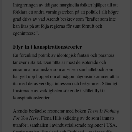
Integreringen av tidigare marginella åsikter hjälper till att
förklara ett andra varningstecken på att politik i allt högre
grad drivs av vad Arendt beskrev som ”krafter som inte
kan litas på att följa reglerna för sunt förnuft och
egenintresse”.
Flyr in i konspirationsteorier
En förenklad politik av ideologisk fantasi och paranoia
tar över i stället. Den tilltalar mest de isolerade och
ensamma, människor som är vilse i samhället och som
har gett upp hoppet om att någon någonsin kommer att ta
itu med deras verkliga intressen och bekymmer. Ständigt
frustrerade av verkligheten söker de i stället flykt i
konspirationsteorier.
Arendts berättelse resonerar med boken
There Is Nothing
For You Here
, Fiona Hills skildring av de som lämnats
utanför i samhällen i avindustrialiserade regioner i USA,
Storbritannien, Ryssland och Tyskland – regioner där