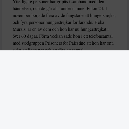
Ytterligare personer har gripits i samband med den
händelsen, och de går alla under namnet Filton 24. I
november började flera av de fängslade att hungerstrejka,
och fyra personer hungerstrejkar fortfarande. Heba
Muraisi är en av dem och hon har nu hungerstrejkat i
över 60 dagar. Förra veckan sade hon i ett telefonsamtal
med stödgruppen Prisoners for Palestine att hon har ont,
svårt att ligga ner och att föra ett samtal.
Nu varnar också flera FN-experter för att deras liv är i
fara, genom organsvikt eller hjärtarytmi riskerar de att dö
eller allvarligt skadas. Experterna uttrycker också oro
över hur deras grundläggande rättigheter har behandlas
av brittiska myndigheter.
– Dessa hungerstrejker måste förstås i ett större
sammanhang av begränsningar av propalestinsk aktivism
i Storbritannien,
säger experterna
som du kan läsa mer
om i årets första nummer.