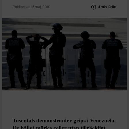
Publicerad 16 maj, 2019
4 min lästid
Tusentals demonstranter grips i Venezuela.
De hålls i mörka celler utan tillräckligt