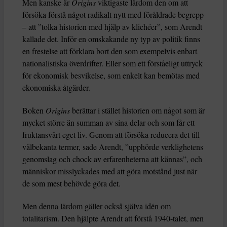
Men kanske är
Origins
viktigaste lärdom den om att
försöka förstå något radikalt nytt med föråldrade begrepp
– att ”tolka historien med hjälp av klichéer”, som Arendt
kallade det. Inför en omskakande ny typ av politik finns
en frestelse att förklara bort den som exempelvis enbart
nationalistiska överdrifter. Eller som ett förståeligt uttryck
för ekonomisk besvikelse, som enkelt kan bemötas med
ekonomiska åtgärder.
Boken
Origins
berättar i stället historien om något som är
mycket större än summan av sina delar och som får ett
fruktansvärt eget liv. Genom att försöka reducera det till
välbekanta termer, sade Arendt, ”upphörde verklighetens
genomslag och chock av erfarenheterna att kännas”, och
människor misslyckades med att göra motstånd just när
de som mest behövde göra det.
Men denna lärdom gäller också själva idén om
totalitarism. Den hjälpte Arendt att förstå 1940-talet, men