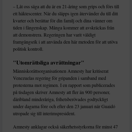
– Låt oss säga att du är en 21-åring som grips och förs till
ett häktescenter. När du släpps igen återvänder du till ditt
kvarter och berättar för din familj och dina vänner om
tiden i fångenskap. Många kommer att avskräckas från
att demonstrera. Regeringen har varit väldigt
framgångsrik i att använda den här metoden för att utöva
politisk kontroll.
"Utomrättsliga avrättningar"
Människorättsorganisationen Amnesty har kritiserat
Venezuelas regering för gripanden i samband med
protesterna mot regimen. I en rapport som publicerades
på tisdagen skriver Amnesty att fler än 900 personer,
däribland minderåriga, frihetsberövades godtyckligt
under dagarna före och efter den 23 januari när Guaidó
utropade sig till interimspresident.
Amnesty anklagar också säkerhetsstyrkorna för minst 47