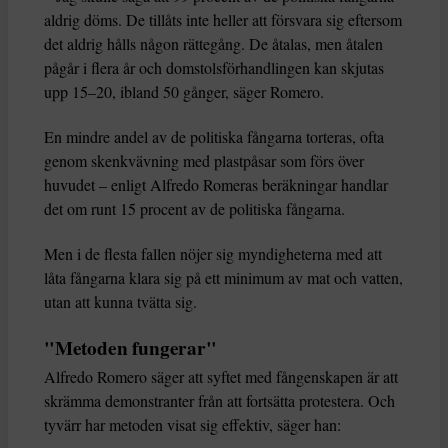
aldrig döms. De tillåts inte heller att försvara sig eftersom
det aldrig hålls någon rättegång. De åtalas, men åtalen
pågår i flera år och domstolsförhandlingen kan skjutas
upp 15–20, ibland 50 gånger, säger Romero.
En mindre andel av de politiska fångarna torteras, ofta
genom skenkvävning med plastpåsar som förs över
huvudet – enligt Alfredo Romeras beräkningar handlar
det om runt 15 procent av de politiska fångarna.
Men i de flesta fallen nöjer sig myndigheterna med att
låta fångarna klara sig på ett minimum av mat och vatten,
utan att kunna tvätta sig.
"Metoden fungerar"
Alfredo Romero säger att syftet med fångenskapen är att
skrämma demonstranter från att fortsätta protestera. Och
tyvärr har metoden visat sig effektiv, säger han: