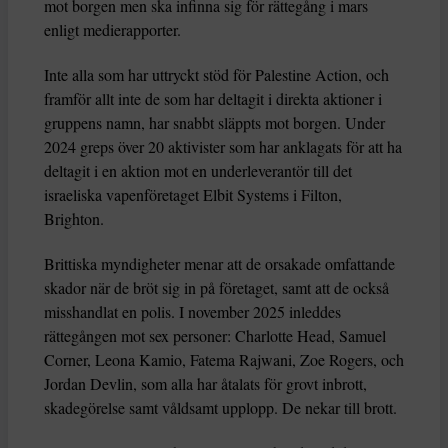
mot borgen men ska infinna sig för rättegång i mars
enligt medierapporter.
Inte alla som har uttryckt stöd för Palestine Action, och
framför allt inte de som har deltagit i direkta aktioner i
gruppens namn, har snabbt släppts mot borgen. Under
2024 greps över 20 aktivister som har anklagats för att ha
deltagit i en aktion mot en underleverantör till det
israeliska vapenföretaget Elbit Systems i Filton,
Brighton.
Brittiska myndigheter menar att de orsakade omfattande
skador när de bröt sig in på företaget, samt att de också
misshandlat en polis. I november 2025 inleddes
rättegången mot sex personer: Charlotte Head, Samuel
Corner, Leona Kamio, Fatema Rajwani, Zoe Rogers, och
Jordan Devlin, som alla har åtalats för grovt inbrott,
skadegörelse samt våldsamt upplopp. De nekar till brott.