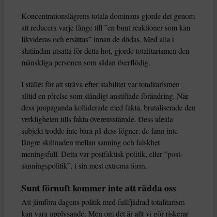
Koncentrationslägrens totala dominans gjorde det genom
att reducera varje fånge till ”en bunt reaktioner som kan
likvideras och ersättas” innan de dödas. Med alla i
slutändan utsatta för detta hot, gjorde totalitarismen den
mänskliga personen som sådan överflödig.
I stället för att sträva efter stabilitet var totalitarismen
alltid en rörelse som ständigt anstiftade förändring. När
dess propaganda kolliderade med fakta, brutaliserade den
verkligheten tills fakta överensstämde. Dess ideala
subjekt trodde inte bara på dess lögner: de fann inte
längre skillnaden mellan sanning och falskhet
meningsfull. Detta var postfaktisk politik, eller ”post-
sanningspolitik”, i sin mest extrema form.
Sunt förnuft kommer inte att rädda oss
Att jämföra dagens politik med fullfjädrad totalitarism
kan vara upplysande. Men om det är allt vi gör riskerar