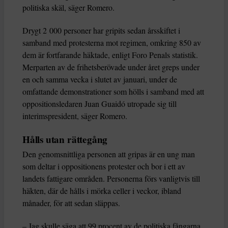
politiska skäl, säger Romero.
Drygt 2 000 personer har gripits sedan årsskiftet i
samband med protesterna mot regimen, omkring 850 av
dem är fortfarande häktade, enligt Foro Penals statistik.
Merparten av de frihetsberövade under året greps under
en och samma vecka i slutet av januari, under de
omfattande demonstrationer som hölls i samband med att
oppositionsledaren Juan Guaidó utropade sig till
interimspresident, säger Romero.
Hålls utan rättegång
Den genomsnittliga personen att gripas är en ung man
som deltar i oppositionens protester och bor i ett av
landets fattigare områden. Personerna förs vanligtvis till
häkten, där de hålls i mörka celler i veckor, ibland
månader, för att sedan släppas.
– Jag skulle säga att 99 procent av de politiska fångarna