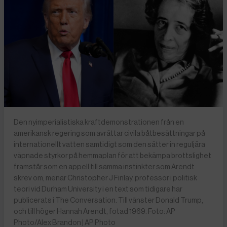
Den nyimperialistiska kraftdemonstrationen från en
amerikansk regering som avrättar civila båtbesättningar på
internationellt vatten samtidigt som den sätter in reguljära
väpnade styrkor på hemmaplan för att bekämpa brottslighet
framstår som en appell till samma instinkter som Arendt
skrev om, menar Christopher J Finlay, professor i politisk
teori vid Durham University i en text som tidigare har
publicerats i The Conversation. Till vänster Donald Trump,
och till höger Hannah Arendt, fotad 1969. Foto: AP
Photo/Alex Brandon | AP Photo