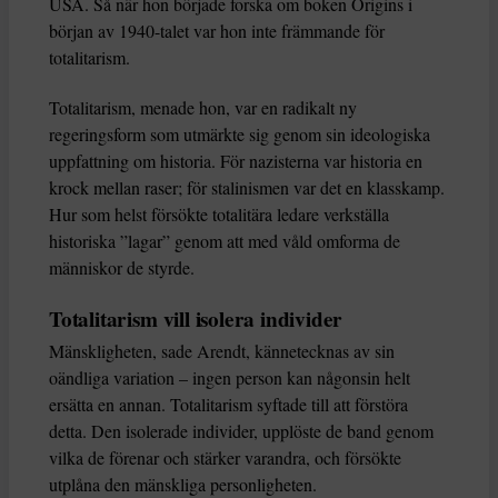
USA. Så när hon började forska om boken Origins i
början av 1940-talet var hon inte främmande för
totalitarism.
Totalitarism, menade hon, var en radikalt ny
regeringsform som utmärkte sig genom sin ideologiska
uppfattning om historia. För nazisterna var historia en
krock mellan raser; för stalinismen var det en klasskamp.
Hur som helst försökte totalitära ledare verkställa
historiska ”lagar” genom att med våld omforma de
människor de styrde.
Totalitarism vill isolera individer
Mänskligheten, sade Arendt, kännetecknas av sin
oändliga variation – ingen person kan någonsin helt
ersätta en annan. Totalitarism syftade till att förstöra
detta. Den isolerade individer, upplöste de band genom
vilka de förenar och stärker varandra, och försökte
utplåna den mänskliga personligheten.