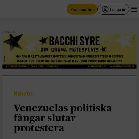
main
content
Prenumerera
Logga in
ANNONS
Nyheter
Venezuelas politiska
fångar slutar
protestera