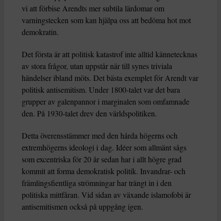
vi att förbise Arendts mer subtila lärdomar om
varningstecken som kan hjälpa oss att bedöma hot mot
demokratin.
Det första är att politisk katastrof inte alltid kännetecknas
av stora frågor, utan uppstår när till synes triviala
händelser ibland möts. Det bästa exemplet för Arendt var
politisk antisemitism. Under 1800-talet var det bara
grupper av galenpannor i marginalen som omfamnade
den. På 1930-talet drev den världspolitiken.
Detta överensstämmer med den hårda högerns och
extremhögerns ideologi i dag. Idéer som allmänt sågs
som excentriska för 20 år sedan har i allt högre grad
kommit att forma demokratisk politik. Invandrar- och
främlingsfientliga strömningar har trängt in i den
politiska mittfåran. Vid sidan av växande islamofobi är
antisemitismen också på uppgång igen.