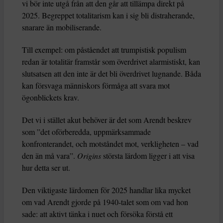
vi bör inte utgå från att den går att tillämpa direkt på
2025. Begreppet totalitarism kan i sig bli distraherande,
snarare än mobiliserande.
Till exempel: om påståendet att trumpistisk populism
redan är totalitär framstår som överdrivet alarmistiskt, kan
slutsatsen att den inte är det bli överdrivet lugnande. Båda
kan försvaga människors förmåga att svara mot
ögonblickets krav.
Det vi i stället akut behöver är det som Arendt beskrev
som ”det oförberedda, uppmärksammade
konfronterandet, och motståndet mot, verkligheten – vad
den än må vara”.
Origins
största lärdom ligger i att visa
hur detta ser ut.
Den viktigaste lärdomen för 2025 handlar lika mycket
om vad Arendt gjorde på 1940-talet som om vad hon
sade: att aktivt tänka i nuet och försöka förstå ett