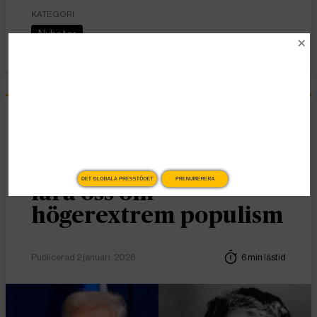
KATEGORI
Nyheter
Essä
Vad Hanna Arendt kan
DET GLOBALA PRESSTÖDET
PRENUMERERA
lära oss om
högerextrem populism
Publicerad 2 januari, 2026
6 min lästid