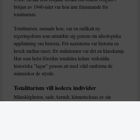
början av 1940-talet var hon inte främmande för
totalitarism.
Totalitarism, menade hon, var en radikalt ny
regeringsform som utmärkte sig genom sin ideologiska
uppfattning om historia. För nazisterna var historia en
krock mellan raser; för stalinismen var det en klasskamp.
Hur som helst försökte totalitära ledare verkställa
historiska ”lagar” genom att med våld omforma de
människor de styrde.
Totalitarism vill isolera individer
Mänskligheten, sade Arendt, kännetecknas av sin
oändliga variation – ingen person kan någonsin helt
ersätta en annan. Totalitarism syftade till att förstöra
detta. Den isolerade individer, upplöste de band genom
vilka de förenar och stärker varandra, och försökte
utplåna den mänskliga personligheten.