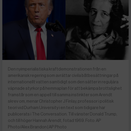
Den nyimperialistiska kraftdemonstrationen från en
amerikansk regering som avrättar civila båtbesättningar på
internationellt vatten samtidigt som den sätter in reguljära
väpnade styrkor på hemmaplan för att bekämpa brottslighet
framstår som en appell till samma instinkter som Arendt
skrev om, menar Christopher J Finlay, professor i politisk
teori vid Durham University i en text som tidigare har
publicerats i The Conversation. Till vänster Donald Trump,
och till höger Hannah Arendt, fotad 1969. Foto: AP
Photo/Alex Brandon | AP Photo