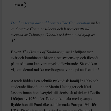
Dela
Den här texten har publicerats i The Conversation
under
en Creative Commons-licens och har översatts till
svenska av Tidningen Globals redaktion med hjälp av
AI
.
Boken
The Origins of Totalitarianism
är briljant men
svår och kombinerar historia, statsvetenskap och filosofi
på ett sätt som kan vara mycket förvirrande. Så vad kan
vi, som demokratiska medborgare, vinna på att läsa den?
Arendt föddes i en sekulär tyskjudisk familj år 1906 och
studerade filosofi under Martin Heidegger och Karl
Jaspers innan hon övergick till sionistisk aktivism i Berlin
i början av 1930-talet. Efter en kontakt med gestapo
flydde hon till Frankrike och lämnade Europa 1941 för
USA. Så när hon började forska om boken Origins i