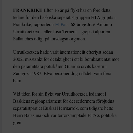
FRANKRIKE
Efter 16 år på flykt har en före detta
ledare för den baskiska separatistgruppen ETA gripits i
Frankrike, rapporterar
El País
. 68-årige José Antonio
Urrutikoetxea – eller Josu Ternera – greps i alporten
Sallanches tidigt på torsdagsmorgonen.
Urrutikoetxea hade varit internationellt efterlyst sedan
2002, misstänkt för delaktighet i ett bilbombsattentat mot
den paramilitära poliskåren Guardia civils kasern i
Zaragoza 1987. Elva personer dog i dådet, vara flera
barn.
Vid tiden för sin flykt var Urrutikoetxea ledamot i
Baskiens regionparlament för det sedermera förbjudna
separatistpartiet Euskal Herritarrok, som tidigare hette
Herri Batasuna och var terrorstämplade ETA:s politiska
gren.