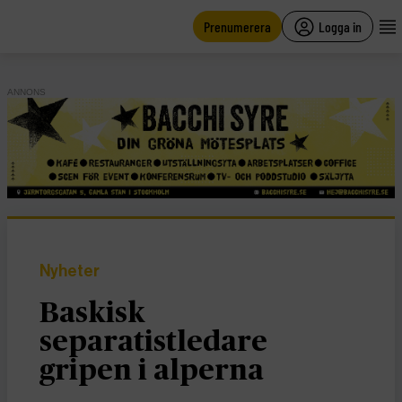
main
content
Prenumerera
Logga in
ANNONS
Nyheter
Baskisk
separatistledare
gripen i alperna