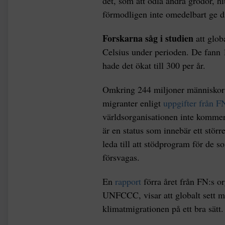
det, som att odla andra grödor, hi
förmodligen inte omedelbart ge d
Forskarna såg i studien
att glob
Celsius under perioden. De fann 
hade det ökat till 300 per år.
Omkring 244 miljoner människor –
migranter enligt
uppgifter från F
världsorganisationen inte kommer
är en status som innebär ett större
leda till att stödprogram för de s
försvagas.
En
rapport
förra året från FN:s o
UNFCCC, visar att globalt sett m
klimatmigrationen på ett bra sätt.