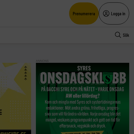
Prenumerera
Logga in
Sök
ANNONS