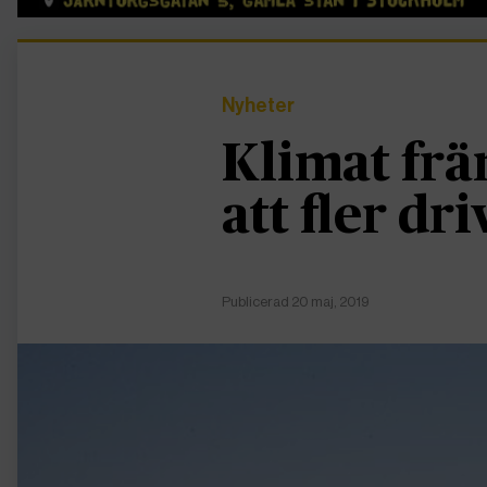
Nyheter
Klimat främ
att fler dri
Publicerad 20 maj, 2019