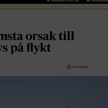
sta orsak till
vs på flykt
3 min lästid