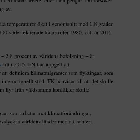
tta ett annat arbete, eller låna pengar. Du försöker
ig av.
ala temperaturer ökat i genomsnitt med 0,8 grader
100 väderrelaterade katastrofer 1980, och år 2015
 2,8 procent av världens befolkning – är
N
från 2015. FN har uppgett att
 att definiera klimatmigranter som flyktingar, som
 internationellt stöd. FN hänvisar till att det skulle
om flyr från våldsamma konflikter skulle
rgan som arbetar mot klimatförändringar,
isslyckas världens länder med att hantera