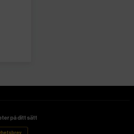
ter på ditt sätt
yhetsbrev