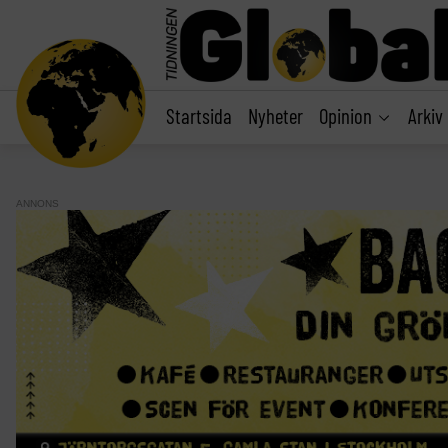
main
content
Startsida
Nyheter
Opinion
Arkiv
ANNONS