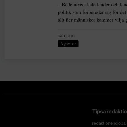
– Både utvecklade länder och län
politik som förbereder sig för d
allt fler människor kommer vilja
KATEGORI
Nyheter
Tipsa redakti
redaktionenglobal