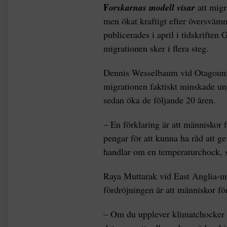
F
orskarnas modell visar
att migr
men ökat kraftigt efter översväm
publicerades i april i tidskriften
migrationen sker i flera steg.
Dennis Wesselbaum vid Otagounive
migrationen faktiskt minskade und
sedan öka de följande 20 åren.
– En förklaring är att människor f
pengar för att kunna ha råd att ge s
handlar om en temperaturchock, 
Raya Muttarak vid East Anglia-uni
fördröjningen är att människor för
– Om du upplever klimatchocker för