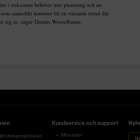
der i riskzonen behöver mer planering och en
et som sannolikt kommer bli en växande trend där
 ge sig av, säger Dennis Wesselbaum.
onen
Kundservice och support
Nyhe
Mina sidor
@tidningenglobal.se
N