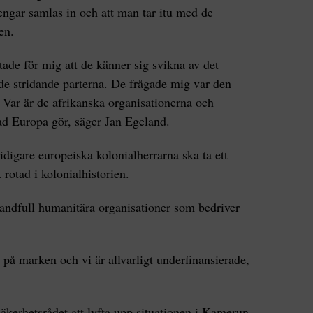
engar samlas in och att man tar itu med de
en.
tade för mig att de känner sig svikna av det
de stridande parterna. De frågade mig var den
s. Var är de afrikanska organisationerna och
d Europa gör, säger Jan Egeland.
tidigare europeiska kolonialherrarna ska ta ett
 rotad i kolonialhistorien.
handfull humanitära organisationer som bedriver
 på marken och vi är allvarligt underfinansierade,
erhetsrådet att lyfta upp situationen i Kamerun