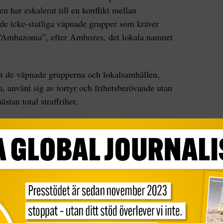
 har eskalerat till en konflikt mellan
nde icke-statliga väpnade grupper som kräver
d “Ambazonia”, efter Ambozes, det lokala namnet
mot de väpnade grupperna och lokalsamhällen,
, använt sig av tortyr och frihetsberövande utan
tan total straffrihet.
6-årig pojke i byn Kikaikelaki. Enligt vittnen
 började skjuta urskillningslöst.
 Watch att regeringsstyrkor brände ner och
 för att skydda mig. Jag såg hur de stal flera
te eld på hela min gård. Allt jag hade är borta.