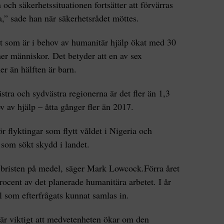
och säkerhetssituationen fortsätter att förvärras
ra,” sade han när säkerhetsrådet möttes.
et som är i behov av humanitär hjälp ökat med 30
ner människor. Det betyder att en av sex
er än hälften är barn.
stra och sydvästra regionerna är det fler än 1,3
 av hjälp ‒ åtta gånger fler än 2017.
 flyktingar som flytt våldet i Nigeria och
 som sökt skydd i landet.
 bristen på medel, säger Mark Lowcock.Förra året
rocent av det planerade humanitära arbetet. I år
 som efterfrågats kunnat samlas in.
är viktigt att medvetenheten ökar om den