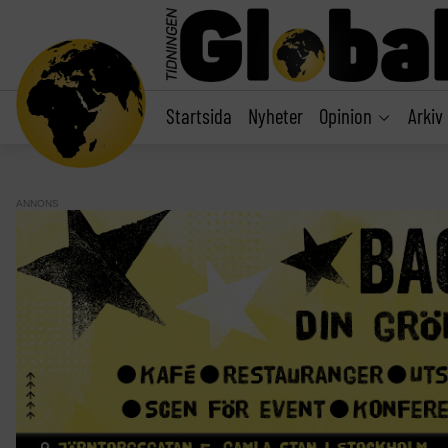
main
content
Startsida
Nyheter
Opinion
Arkiv
ANNONS