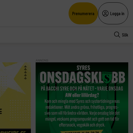
Prenumerera
Logga in
Sök
ANNONS