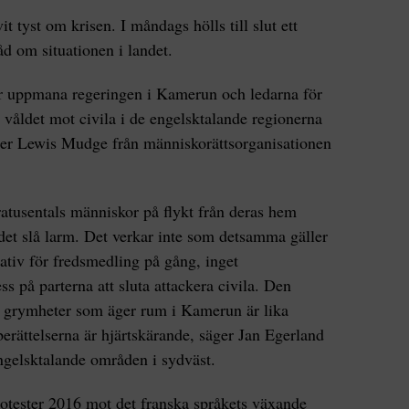
ivit tyst om krisen. I måndags hölls till slut ett
åd om situationen i landet.
 uppmana regeringen i Kamerun och ledarna för
våldet mot civila i de engelsktalande regionerna
säger Lewis Mudge från människorättsorganisationen
ratusentals människor på flykt från deras hem
det slå larm. Det verkar inte som detsamma gäller
iativ för fredsmedling på gång, inget
ss på parterna att sluta attackera civila. Den
de grymheter som äger rum i Kamerun är lika
erättelserna är hjärtskärande, säger Jan Egerland
gelsktalande områden i sydväst.
otester 2016 mot det franska språkets växande