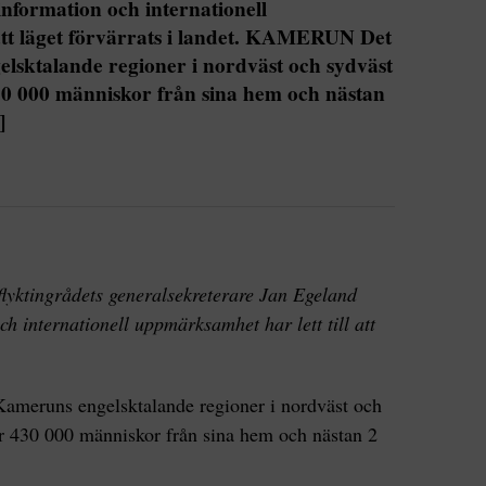
information och internationell
att läget förvärrats i landet. KAMERUN Det
lsktalande regioner i nordväst och sydväst
30 000 människor från sina hem och nästan
]
lyktingrådets generalsekreterare Jan Egeland
ch internationell uppmärksamhet har lett till att
Kameruns engelsktalande regioner i nordväst och
er 430 000 människor från sina hem och nästan 2