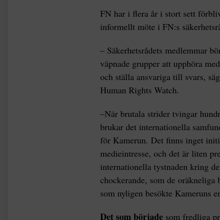
FN har i flera år i stort sett förbl
informellt möte i FN:s säkerhetsr
– Säkerhetsrådets medlemmar bör
väpnade grupper att upphöra med 
och ställa ansvariga till svars, 
Human Rights Watch.
–När brutala strider tvingar hund
brukar det internationella samfun
för Kamerun. Det finns inget init
medieintresse, och det är liten pre
internationella tystnaden kring 
chockerande, som de oräkneliga b
som nyligen besökte Kameruns en
Det som började
som fredliga pr