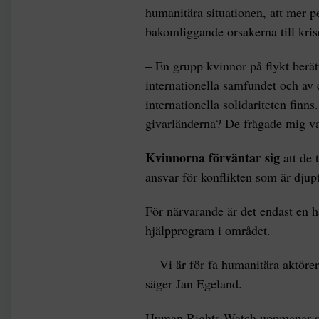
humanitära situationen, att mer p
bakomliggande orsakerna till kris
‒ En grupp kvinnor på flykt berät
internationella samfundet och av 
internationella solidariteten finn
givarländerna? De frågade mig va
Kvinnorna förväntar sig
att de 
ansvar för konflikten som är djupt
För närvarande är det endast en 
hjälpprogram i området.
– Vi är för få humanitära aktörer
säger Jan Egeland.
Human Rights Watch uppmanar säk