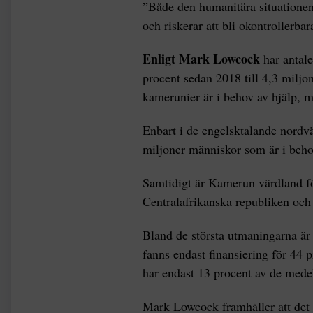
”Både den humanitära situationen 
och riskerar att bli okontrollerba
Enligt Mark Lowcock
har antal
procent sedan 2018 till 4,3 miljo
kamerunier är i behov av hjälp, m
Enbart i de engelsktalande nordvä
miljoner människor som är i behov
Samtidigt är Kamerun värdland för
Centralafrikanska republiken och
Bland de största utmaningarna är
fanns endast finansiering för 44 p
har endast 13 procent av de medel
Mark Lowcock framhåller att det 