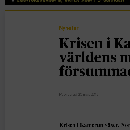
Nyheter
Krisen i K
världens m
försumma
Publicerad 20 maj, 2019
Krisen i Kamerun växer. Nor