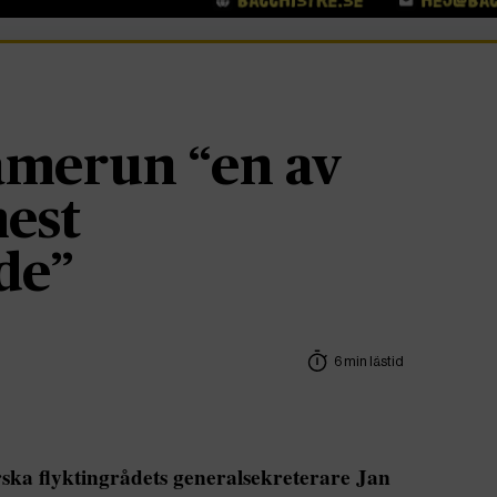
amerun “en av
est
de”
6 min lästid
ska flyktingrådets generalsekreterare Jan