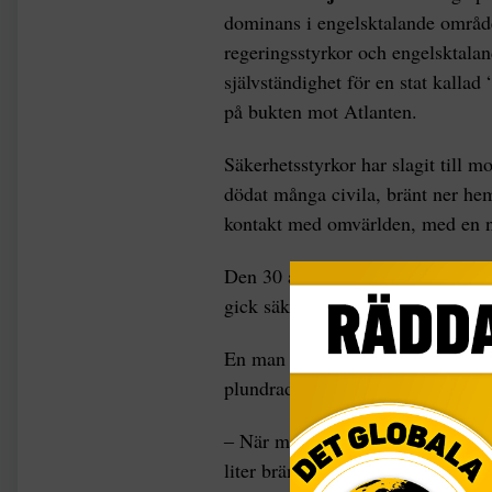
dominans i engelsktalande områden
regeringsstyrkor och engelsktala
självständighet för en stat kalla
på bukten mot Atlanten.
Säkerhetsstyrkor har slagit till 
dödat många civila, bränt ner hem
kontakt med omvärlden, med en näs
Den 30 april dödade soldater en 1
gick säkerhetsstyrkor in i byn och
En man berättar för Human Rights
plundrade elva hem i byn.
‒ När militären kom gömde jag mig
liter bränsle från en butik och sat