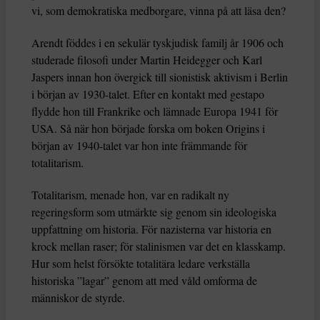
vi, som demokratiska medborgare, vinna på att läsa den?
Arendt föddes i en sekulär tyskjudisk familj år 1906 och
studerade filosofi under Martin Heidegger och Karl
Jaspers innan hon övergick till sionistisk aktivism i Berlin
i början av 1930-talet. Efter en kontakt med gestapo
flydde hon till Frankrike och lämnade Europa 1941 för
USA. Så när hon började forska om boken Origins i
början av 1940-talet var hon inte främmande för
totalitarism.
Totalitarism, menade hon, var en radikalt ny
regeringsform som utmärkte sig genom sin ideologiska
uppfattning om historia. För nazisterna var historia en
krock mellan raser; för stalinismen var det en klasskamp.
Hur som helst försökte totalitära ledare verkställa
historiska ”lagar” genom att med våld omforma de
människor de styrde.