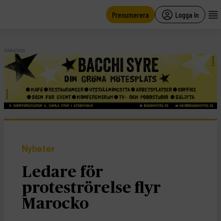
main
content
Prenumerera
Logga in
ANNONS
Nyheter
Ledare för
proteströrelse flyr
Marocko