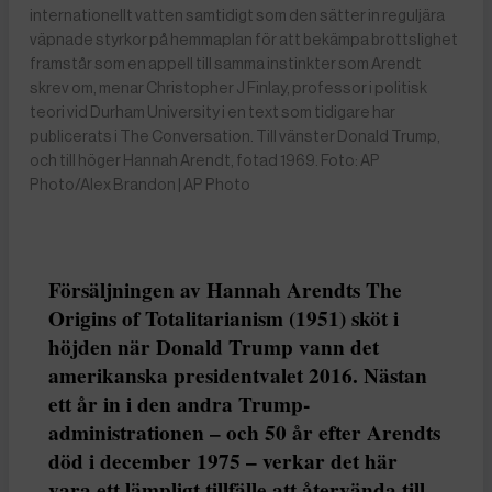
internationellt vatten samtidigt som den sätter in reguljära
väpnade styrkor på hemmaplan för att bekämpa brottslighet
framstår som en appell till samma instinkter som Arendt
skrev om, menar Christopher J Finlay, professor i politisk
teori vid Durham University i en text som tidigare har
publicerats i The Conversation. Till vänster Donald Trump,
och till höger Hannah Arendt, fotad 1969. Foto: AP
Photo/Alex Brandon | AP Photo
Försäljningen av Hannah Arendts The
Origins of Totalitarianism (1951) sköt i
höjden när Donald Trump vann det
amerikanska presidentvalet 2016. Nästan
ett år in i den andra Trump-
administrationen – och 50 år efter Arendts
död i december 1975 – verkar det här
vara ett lämpligt tillfälle att återvända till