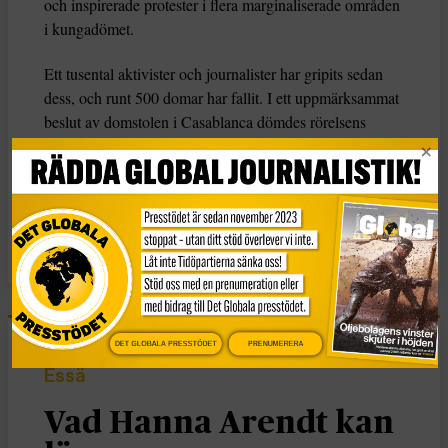
och inspirerade protester i flera marginaliserade områden
i kungadömet.
Ett tusental aktivister och journalister har gripits sedan
dess, och runt 500 domar har fallit. I ett uppmärksammat
beslut av domstolen i Casablanca dömdes rörelsens
första ledare, Nasser Zefzafi, till 20 års fängelse i fjol.
KATEGORI
Nyheter
DET GLOBALA PRESSTÖDET
PRENUMERERA
Essä
Vad Hanna Arendt kan