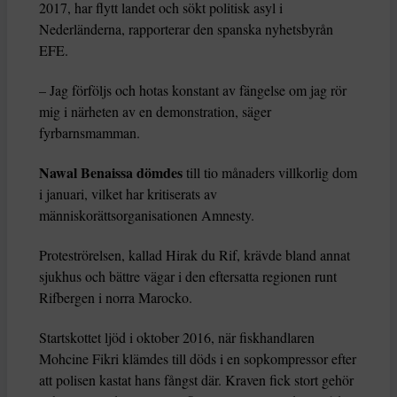
2017, har flytt landet och sökt politisk asyl i
Nederländerna, rapporterar den spanska nyhetsbyrån
EFE.
– Jag förföljs och hotas konstant av fängelse om jag rör
mig i närheten av en demonstration, säger
fyrbarnsmamman.
Nawal Benaissa dömdes
till tio månaders villkorlig dom
i januari, vilket har kritiserats av
människorättsorganisationen Amnesty.
Proteströrelsen, kallad Hirak du Rif, krävde bland annat
sjukhus och bättre vägar i den eftersatta regionen runt
Rifbergen i norra Marocko.
Startskottet ljöd i oktober 2016, när fiskhandlaren
Mohcine Fikri klämdes till döds i en sopkompressor efter
att polisen kastat hans fångst där. Kraven fick stort gehör