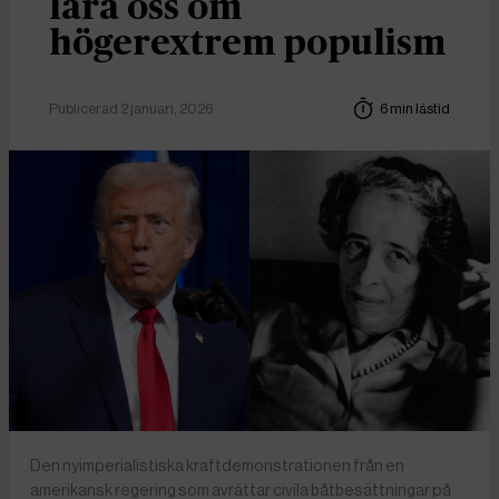
lära oss om
högerextrem populism
Publicerad 2 januari, 2026
6 min lästid
Den nyimperialistiska kraftdemonstrationen från en
amerikansk regering som avrättar civila båtbesättningar på