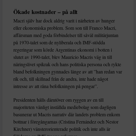
Ökade kostnader – på allt
Macri själv har dock aldrig varit i närheten av hunger
eller ekonomiska problem. Som son till Franco Macri,
affärsman med goda förbindelser till såväl militärjuntan
på 1970-talet som de nyliberala och IMF-stödda
regeringar som körde Argentinas ekonomi i botten i
slutet av 1990-talet, blev Mauricio Macris väg in till
näringslivet spikrak och hans politiska persona och rykte
bland befolkningen gynnades länge av att ”han redan var
rik och, till skillnad från de andra, inte hade något
intresse av att råna befolkningen på pengar”.
Presidenten hålls därutöver om ryggen av en till
majoriteten vänligt inställda mediebolag som dagligen
basunerar ut Macris narrativ där landets problem enkom
bottnar i föregångarnas (Cristina Fernández och Nestor
Kirchner) vänsterorienterade politik och inte alls är