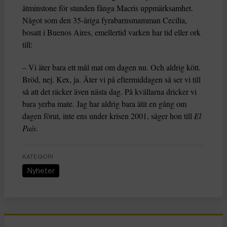
åtminstone för stunden fånga Macris uppmärksamhet.
Något som den 35-åriga fyrabarnsmamman Cecilia,
bosatt i Buenos Aires, emellertid varken har tid eller ork
till:
– Vi äter bara ett mål mat om dagen nu. Och aldrig kött.
Bröd, nej. Kex, ja. Äter vi på eftermiddagen så ser vi till
så att det räcker även nästa dag. På kvällarna dricker vi
bara yerba mate. Jag har aldrig bara ätit en gång om
dagen förut, inte ens under krisen 2001, säger hon till
El
País
.
KATEGORI
Nyheter