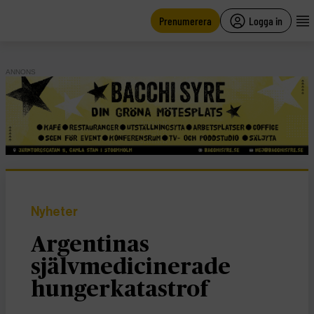
main
content
Prenumerera
Logga in
ANNONS
Nyheter
Argentinas
självmedicinerade
hungerkatastrof