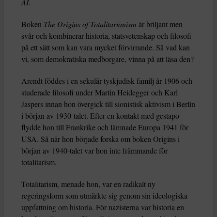
AI
.
Boken
The Origins of Totalitarianism
är briljant men
svår och kombinerar historia, statsvetenskap och filosofi
på ett sätt som kan vara mycket förvirrande. Så vad kan
vi, som demokratiska medborgare, vinna på att läsa den?
Arendt föddes i en sekulär tyskjudisk familj år 1906 och
studerade filosofi under Martin Heidegger och Karl
Jaspers innan hon övergick till sionistisk aktivism i Berlin
i början av 1930-talet. Efter en kontakt med gestapo
flydde hon till Frankrike och lämnade Europa 1941 för
USA. Så när hon började forska om boken Origins i
början av 1940-talet var hon inte främmande för
totalitarism.
Totalitarism, menade hon, var en radikalt ny
regeringsform som utmärkte sig genom sin ideologiska
uppfattning om historia. För nazisterna var historia en