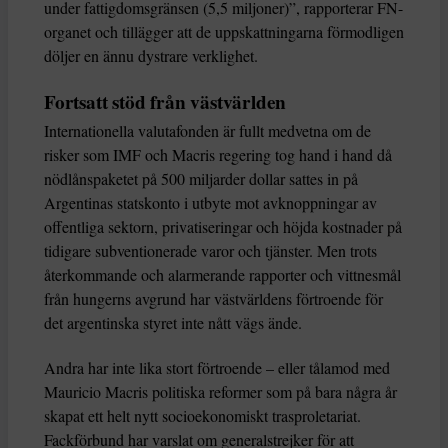
under fattigdomsgränsen (5,5 miljoner)”, rapporterar FN-
organet och tillägger att de uppskattningarna förmodligen
döljer en ännu dystrare verklighet.
Fortsatt stöd från västvärlden
Internationella valutafonden är fullt medvetna om de
risker som IMF och Macris regering tog hand i hand då
nödlånspaketet på 500 miljarder dollar sattes in på
Argentinas statskonto i utbyte mot avknoppningar av
offentliga sektorn, privatiseringar och höjda kostnader på
tidigare subventionerade varor och tjänster. Men trots
återkommande och alarmerande rapporter och vittnesmål
från hungerns avgrund har västvärldens förtroende för
det argentinska styret inte nått vägs ände.
Andra har inte lika stort förtroende – eller tålamod med
Mauricio Macris politiska reformer som på bara några år
skapat ett helt nytt socioekonomiskt trasproletariat.
Fackförbund har varslat om generalstrejker för att