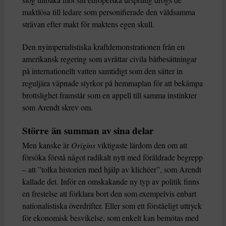
maktlösa till ledare som personifierade den våldsamma
strävan efter makt för maktens egen skull.
Den nyimperialistiska kraftdemonstrationen från en
amerikansk regering som avrättar civila båtbesättningar
på internationellt vatten samtidigt som den sätter in
reguljära väpnade styrkor på hemmaplan för att bekämpa
brottslighet framstår som en appell till samma instinkter
som Arendt skrev om.
Större än summan av sina delar
Men kanske är
Origins
viktigaste lärdom den om att
försöka förstå något radikalt nytt med föråldrade begrepp
– att ”tolka historien med hjälp av klichéer”, som Arendt
kallade det. Inför en omskakande ny typ av politik finns
en frestelse att förklara bort den som exempelvis enbart
nationalistiska överdrifter. Eller som ett förståeligt uttryck
för ekonomisk besvikelse, som enkelt kan bemötas med