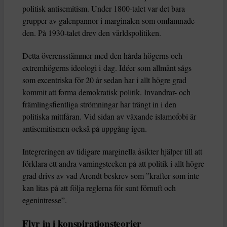
politisk antisemitism. Under 1800-talet var det bara
grupper av galenpannor i marginalen som omfamnade
den. På 1930-talet drev den världspolitiken.
Detta överensstämmer med den hårda högerns och
extremhögerns ideologi i dag. Idéer som allmänt sågs
som excentriska för 20 år sedan har i allt högre grad
kommit att forma demokratisk politik. Invandrar- och
främlingsfientliga strömningar har trängt in i den
politiska mittfåran. Vid sidan av växande islamofobi är
antisemitismen också på uppgång igen.
Integreringen av tidigare marginella åsikter hjälper till att
förklara ett andra varningstecken på att politik i allt högre
grad drivs av vad Arendt beskrev som ”krafter som inte
kan litas på att följa reglerna för sunt förnuft och
egenintresse”.
Flyr in i konspirationsteorier