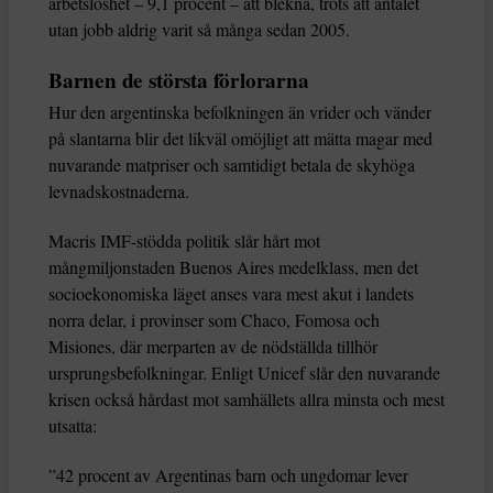
arbetslöshet – 9,1 procent – att blekna, trots att antalet
utan jobb aldrig varit så många sedan 2005.
Barnen de största förlorarna
Hur den argentinska befolkningen än vrider och vänder
på slantarna blir det likväl omöjligt att mätta magar med
nuvarande matpriser och samtidigt betala de skyhöga
levnadskostnaderna.
Macris IMF-stödda politik slår hårt mot
mångmiljonstaden Buenos Aires medelklass, men det
socioekonomiska läget anses vara mest akut i landets
norra delar, i provinser som Chaco, Fomosa och
Misiones, där merparten av de nödställda tillhör
ursprungsbefolkningar. Enligt Unicef slår den nuvarande
krisen också hårdast mot samhällets allra minsta och mest
utsatta:
”42 procent av Argentinas barn och ungdomar lever