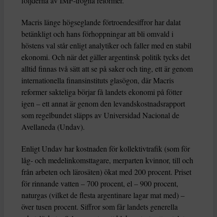
följderna av IMF-trogna reformer.
Macris länge högseglande förtroendesiffror har dalat
betänkligt och hans förhoppningar att bli omvald i
höstens val står enligt analytiker och faller med en stabil
ekonomi. Och när det gäller argentinsk politik tycks det
alltid finnas två sätt att se på saker och ting, ett är genom
internationella finansinstituts glasögon, där Macris
reformer sakteliga börjar få landets ekonomi på fötter
igen – ett annat är genom den levandskostnadsrapport
som regelbundet släpps av Universidad Nacional de
Avellaneda (Undav).
Enligt Undav har kostnaden för kollektivtrafik (som för
låg- och medelinkomsttagare, merparten kvinnor, till och
från arbeten och lärosäten) ökat med 200 procent. Priset
för rinnande vatten – 700 procent, el – 900 procent,
naturgas (vilket de flesta argentinare lagar mat med) –
över tusen procent. Siffror som får landets generella