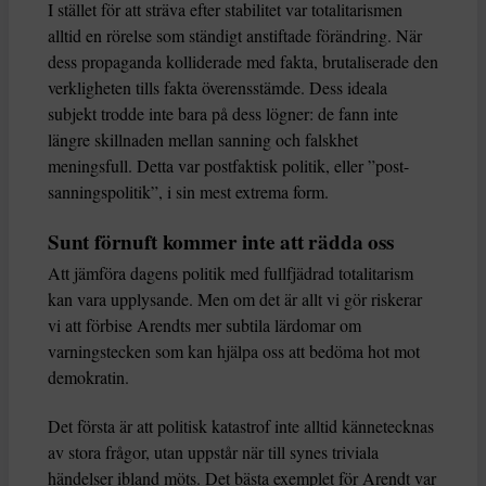
I stället för att sträva efter stabilitet var totalitarismen
alltid en rörelse som ständigt anstiftade förändring. När
dess propaganda kolliderade med fakta, brutaliserade den
verkligheten tills fakta överensstämde. Dess ideala
subjekt trodde inte bara på dess lögner: de fann inte
längre skillnaden mellan sanning och falskhet
meningsfull. Detta var postfaktisk politik, eller ”post-
sanningspolitik”, i sin mest extrema form.
Sunt förnuft kommer inte att rädda oss
Att jämföra dagens politik med fullfjädrad totalitarism
kan vara upplysande. Men om det är allt vi gör riskerar
vi att förbise Arendts mer subtila lärdomar om
varningstecken som kan hjälpa oss att bedöma hot mot
demokratin.
Det första är att politisk katastrof inte alltid kännetecknas
av stora frågor, utan uppstår när till synes triviala
händelser ibland möts. Det bästa exemplet för Arendt var