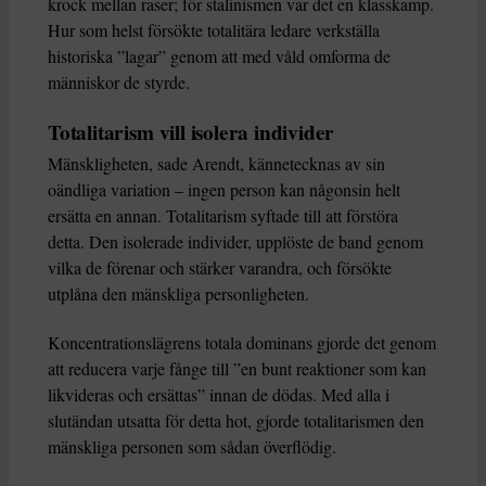
krock mellan raser; för stalinismen var det en klasskamp.
Hur som helst försökte totalitära ledare verkställa
historiska ”lagar” genom att med våld omforma de
människor de styrde.
Totalitarism vill isolera individer
Mänskligheten, sade Arendt, kännetecknas av sin
oändliga variation – ingen person kan någonsin helt
ersätta en annan. Totalitarism syftade till att förstöra
detta. Den isolerade individer, upplöste de band genom
vilka de förenar och stärker varandra, och försökte
utplåna den mänskliga personligheten.
Koncentrationslägrens totala dominans gjorde det genom
att reducera varje fånge till ”en bunt reaktioner som kan
likvideras och ersättas” innan de dödas. Med alla i
slutändan utsatta för detta hot, gjorde totalitarismen den
mänskliga personen som sådan överflödig.