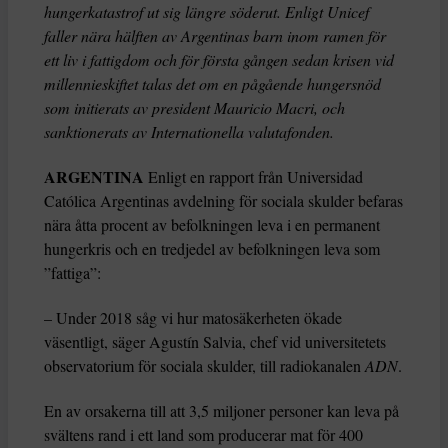
hungerkatastrof ut sig längre söderut. Enligt Unicef
faller nära hälften av Argentinas barn inom ramen för
ett liv i fattigdom och för första gången sedan krisen vid
millennieskiftet talas det om en pågående hungersnöd
som initierats av president Mauricio Macri, och
sanktionerats av Internationella valutafonden.
ARGENTINA
Enligt en rapport från Universidad
Católica Argentinas avdelning för sociala skulder befaras
nära åtta procent av befolkningen leva i en permanent
hungerkris och en tredjedel av befolkningen leva som
”fattiga”:
– Under 2018 såg vi hur matosäkerheten ökade
väsentligt, säger Agustín Salvia, chef vid universitetets
observatorium för sociala skulder, till radiokanalen
ADN
.
En av orsakerna till att 3,5 miljoner personer kan leva på
svältens rand i ett land som producerar mat för 400