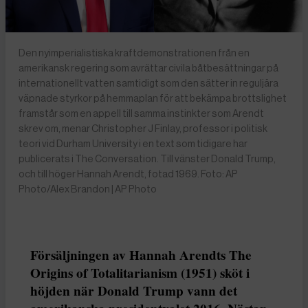
Den nyimperialistiska kraftdemonstrationen från en
amerikansk regering som avrättar civila båtbesättningar på
internationellt vatten samtidigt som den sätter in reguljära
väpnade styrkor på hemmaplan för att bekämpa brottslighet
framstår som en appell till samma instinkter som Arendt
skrev om, menar Christopher J Finlay, professor i politisk
teori vid Durham University i en text som tidigare har
publicerats i The Conversation. Till vänster Donald Trump,
och till höger Hannah Arendt, fotad 1969. Foto: AP
Photo/Alex Brandon | AP Photo
Försäljningen av Hannah Arendts The
Origins of Totalitarianism (1951) sköt i
höjden när Donald Trump vann det