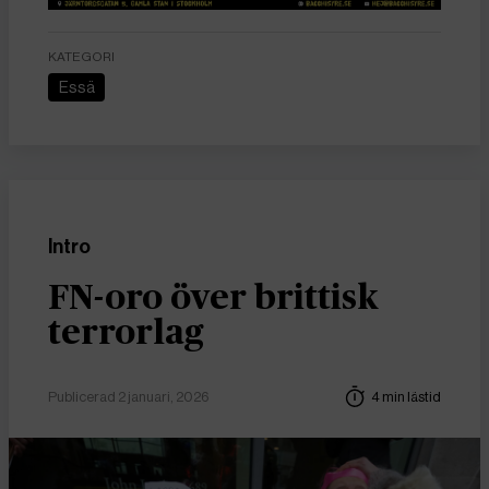
KATEGORI
Essä
Intro
FN-oro över brittisk
terrorlag
Publicerad 2 januari, 2026
4 min lästid