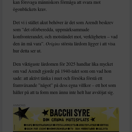
kan försvaga människors förmåga att svara mot
ögonblickets krav.
Det vi i stället akut behöver är det som Arendt beskrev
som ”det oförberedda, uppmärksammade
konfronterandet, och motståndet mot, verkligheten – vad
den än må vara”.
Origins
största lärdom ligger i att visa
hur detta ser ut.
Den viktigaste lärdomen för 2025 handlar lika mycket
om vad Arendt gjorde på 1940-talet som om vad hon
sade: att aktivt tänka i nuet och försöka förstå ett
framväxande ”något” på dess egna villkor – ett hot som
håller på att ta form men ännu inte helt har avslöjat sig.
ANNONS