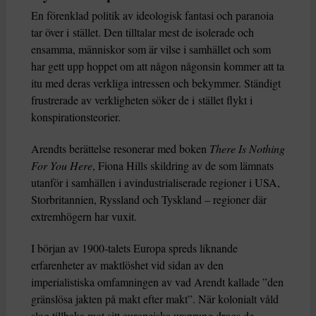
En förenklad politik av ideologisk fantasi och paranoia
tar över i stället. Den tilltalar mest de isolerade och
ensamma, människor som är vilse i samhället och som
har gett upp hoppet om att någon någonsin kommer att ta
itu med deras verkliga intressen och bekymmer. Ständigt
frustrerade av verkligheten söker de i stället flykt i
konspirationsteorier.
Arendts berättelse resonerar med boken
There Is Nothing
For You Here
, Fiona Hills skildring av de som lämnats
utanför i samhällen i avindustrialiserade regioner i USA,
Storbritannien, Ryssland och Tyskland – regioner där
extremhögern har vuxit.
I början av 1900-talets Europa spreds liknande
erfarenheter av maktlöshet vid sidan av den
imperialistiska omfamningen av vad Arendt kallade ”den
gränslösa jakten på makt efter makt”. När kolonialt våld
slog tillbaka mot sitt europeiska ursprung drogs de