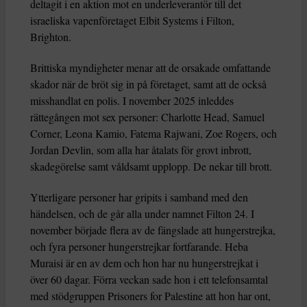
deltagit i en aktion mot en underleverantör till det
israeliska vapenföretaget Elbit Systems i Filton,
Brighton.
Brittiska myndigheter menar att de orsakade omfattande
skador när de bröt sig in på företaget, samt att de också
misshandlat en polis. I november 2025 inleddes
rättegången mot sex personer: Charlotte Head, Samuel
Corner, Leona Kamio, Fatema Rajwani, Zoe Rogers, och
Jordan Devlin, som alla har åtalats för grovt inbrott,
skadegörelse samt våldsamt upplopp. De nekar till brott.
Ytterligare personer har gripits i samband med den
händelsen, och de går alla under namnet Filton 24. I
november började flera av de fängslade att hungerstrejka,
och fyra personer hungerstrejkar fortfarande. Heba
Muraisi är en av dem och hon har nu hungerstrejkat i
över 60 dagar. Förra veckan sade hon i ett telefonsamtal
med stödgruppen Prisoners for Palestine att hon har ont,