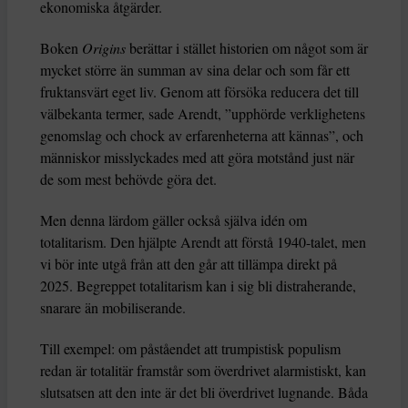
ekonomiska åtgärder.
Boken
Origins
berättar i stället historien om något som är
mycket större än summan av sina delar och som får ett
fruktansvärt eget liv. Genom att försöka reducera det till
välbekanta termer, sade Arendt, ”upphörde verklighetens
genomslag och chock av erfarenheterna att kännas”, och
människor misslyckades med att göra motstånd just när
de som mest behövde göra det.
Men denna lärdom gäller också själva idén om
totalitarism. Den hjälpte Arendt att förstå 1940-talet, men
vi bör inte utgå från att den går att tillämpa direkt på
2025. Begreppet totalitarism kan i sig bli distraherande,
snarare än mobiliserande.
Till exempel: om påståendet att trumpistisk populism
redan är totalitär framstår som överdrivet alarmistiskt, kan
slutsatsen att den inte är det bli överdrivet lugnande. Båda