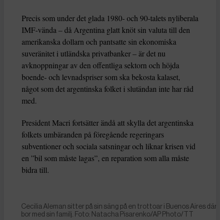
Precis som under det glada 1980- och 90-talets nyliberala
IMF-vända – då Argentina glatt knöt sin valuta till den
amerikanska dollarn och pantsatte sin ekonomiska
suveränitet i utländska privatbanker – är det nu
avknoppningar av den offentliga sektorn och höjda
boende- och levnadspriser som ska bekosta kalaset,
något som det argentinska folket i slutändan inte har råd
med.
President Macri fortsätter ändå att skylla det argentinska
folkets umbäranden på föregående regeringars
subventioner och sociala satsningar och liknar krisen vid
en ”bil som måste lagas”, en reparation som alla måste
bidra till.
Cecilia Aleman sitter på sin säng på en trottoar i Buenos Aires där
bor med sin familj. Foto: Natacha Pisarenko/AP Photo/TT