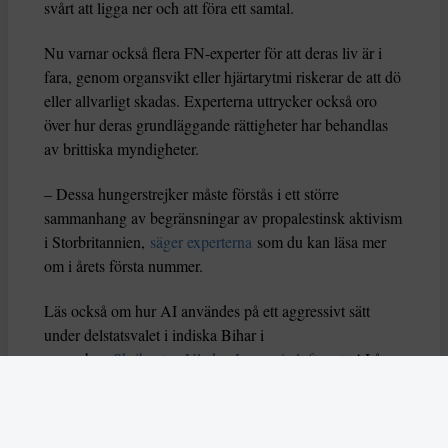
svårt att ligga ner och att föra ett samtal.
Nu varnar också flera FN-experter för att deras liv är i
fara, genom organsvikt eller hjärtarytmi riskerar de att dö
eller allvarligt skadas. Experterna uttrycker också oro
över hur deras grundläggande rättigheter har behandlas
av brittiska myndigheter.
– Dessa hungerstrejker måste förstås i ett större
sammanhang av begränsningar av propalestinsk aktivism
i Storbritannien,
säger experterna
som du kan läsa mer
om i årets första nummer.
Läs också om hur AI användes på ett aggressivt sätt
under delstatsvalet i indiska Bihar i
november.
Skribenten Vladan Lausevic lyfter att
AI å
ena sidan kan bidra till att sprida viktig information och
öka politiskt deltagande, men å andra sidan också kan
orsaka problem om den missbrukas. Han skriver: ”Utan